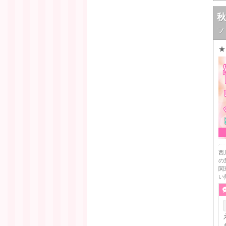
秋
フ
★
西
の
関
い