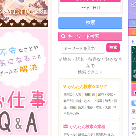
ビ
--
件 HIT
ハ
体
急
キーワード検索
ビ
※地名・駅名・待遇など好きな言
葉で
検索できます
かんたん検索☆エリア
西川口
│
大宮
│
浦和
│
蕨
│
越谷・草加・
春日部
│
川越・志木・上福岡
│
和光・新
座・朝霧
│
所沢
│
熊谷・本庄・久喜
│
埼
歳
玉県その他
★
かんたん検索☆業種
5
す
デリヘル
│
風俗エステ
│
店舗型ヘルス
│