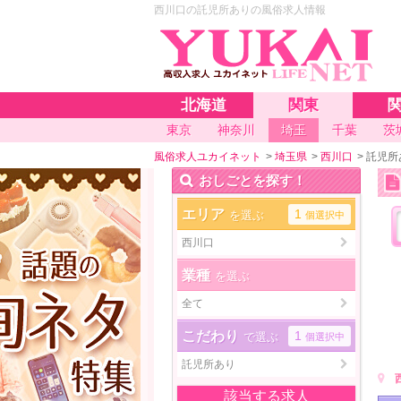
西川口の託児所ありの風俗求人情報
北海道
関東
東京
神奈川
埼玉
千葉
茨
風俗求人ユカイネット
>
埼玉県
>
西川口
>
託児所
おしごとを探す！
エリア
1
を選ぶ
個選択中
西川口
業種
を選ぶ
全て
こだわり
1
で選ぶ
個選択中
託児所あり
該当する求人