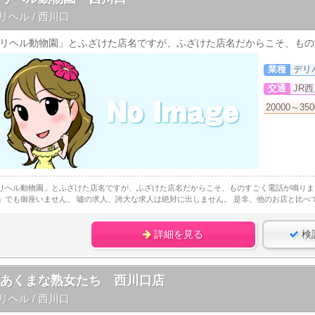
リヘル / 西川口
リヘル動物園」とふざけた店名ですが、ふざけた店名だからこそ、もの
業種
デリ
交通
JR
20000～35
リヘル動物園」とふざけた店名ですが、ふざけた店名だからこそ、ものすごく電話が鳴りま
」でも御座いません。 嘘の求人、誇大な求人は絶対に出しません。 是非、他のお店と比べ
詳細を見る
検
こあくまな熟女たち 西川口店
リヘル / 西川口