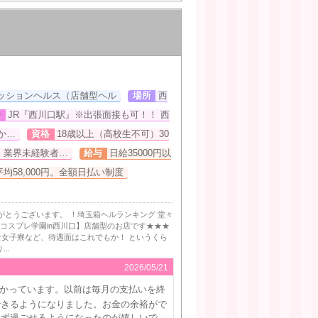
ッションヘルス（店舗型ヘル
場所
西
通
JR『西川口駅』※出張面接も可！！ 西
か…
資格
18歳以上（高校生不可）30
。業界未経験者…
給与
日給35000円以
均58,000円。全額日払い制度
がとうございます。 ！埼玉箱ヘルランキング 堂々
コスプレ学園in西川口】店舗型のお店です★★★
女子寮など、待遇面はこれでもか！ というくら
..
2026/05/21
かっています。以前は毎月の支払いを終
できるようになりました。お金の余裕がで
てず過ごせるようになったのが嬉しいで