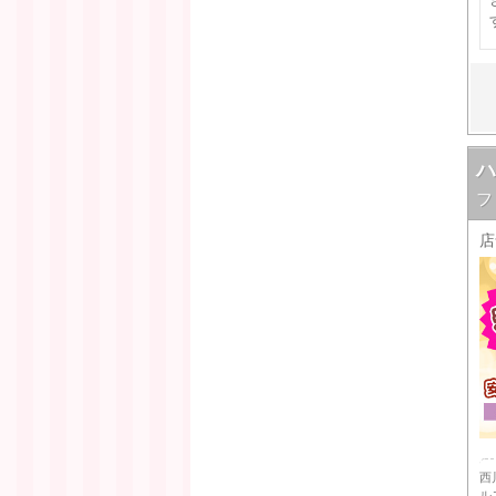
フ
店
西
ル