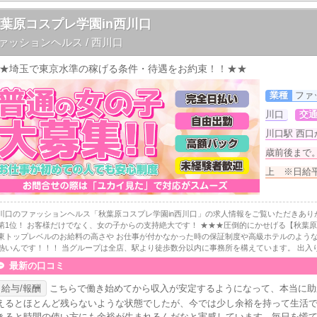
葉原コスプレ学園in西川口
ァッションヘルス / 西川口
★埼玉で東京水準の稼げる条件・待遇をお約束！！★★
業種
ファ
川口
交
川口駅 西口
歳前後まで
上 ※日給平
川口のファッションヘルス「秋葉原コスプレ学園in西川口」の求人情報をご覧いただきあり
第1位！ お客様だけでなく、女の子からの支持絶大です！ ★★★圧倒的にかせげる【秋葉原
東トップレベルのお給料の高さや お仕事が付かなかった時の保証制度や高級ホテルのような
熱いんです！！！ 当グループは全店、駅より徒歩数分以内に事務所を構えています。 出入り.
最新の口コミ
給与/報酬
こちらで働き始めてから収入が安定するようになって、本当に助
えるとほとんど残らないような状態でしたが、今では少し余裕を持って生活
きると時間の使い方にも余裕が生まれるんだなと実感しています。毎日を慌