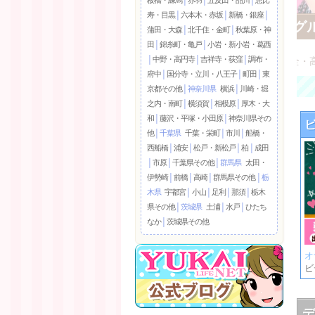
寿・目黒
│
六本木・赤坂
│
新橋・銀座
│
ビデオdeはんど 西川口校(アクセスグ
蒲田・大森
│
北千住・金町
│
秋葉原・神
田
│
錦糸町・亀戸
│
小岩・新小岩・葛西
オナクラ・ハンド系/西川口
│
中野・高円寺
│
吉祥寺・荻窪
│
調布・
ビデオBOX風 店舗型のソフトサービス店で安心・安全・
府中
│
国分寺・立川・八王子
│
町田
│
東
京都その他
│
神奈川県
横浜
│
川崎・堀
之内・南町
│
横須賀
│
相模原
│
厚木・大
和
│
藤沢・平塚・小田原
│
神奈川県その
他
│
千葉県
千葉・栄町
│
市川
│
船橋・
西船橋
│
浦安
│
松戸・新松戸
│
柏
│
成田
│
市原
│
千葉県その他
│
群馬県
太田・
伊勢崎
│
前橋
│
高崎
│
群馬県その他
│
栃
木県
宇都宮
│
小山
│
足利
│
那須
│
栃木
県その他
│
茨城県
土浦
│
水戸
│
ひたち
なか
│
茨城県その他
オ