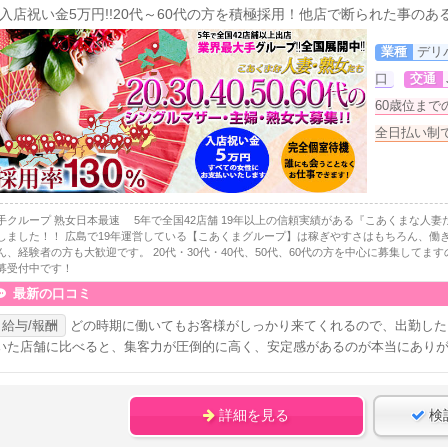
入店祝い金5万円!!20代～60代の方を積極採用！他店で断られた事の
業種
デリ
口
交通
60歳位まで
全日払い制
手クループ 熟女日本最速 5年で全国42店舗 19年以上の信頼実績がある『こあくまな人
しました！！ 広島で19年運営している【こあくまグループ】は稼ぎやすさはもちろん、働
ん、経験者の方も大歓迎です。 20代・30代・40代、50代、60代の方を中心に募集してま
募受付中です！
最新の口コミ
給与/報酬
どの時期に働いてもお客様がしっかり来てくれるので、出勤した
いた店舗に比べると、集客力が圧倒的に高く、安定感があるのが本当にあり
詳細を見る
検