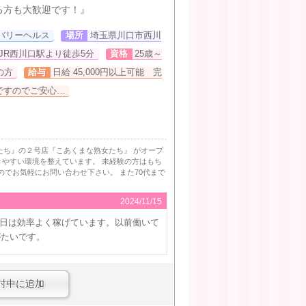
ある方も大歓迎です！』
バリーヘルス
場所
埼玉県川口市西川
JR西川口駅より徒歩5分
資格
25歳～
の方
給与
日給 45,000円以上可能 完
ですのでご安心…
妻たち』の２号店『こあくまな熟女たち』 がオープ
きやすい環境を整えています。 未経験の方はもち
すのでお気軽にお問い合わせ下さい。 また70代まで
2024/11/15
日は効率よく稼げています。以前働いて
がたいです。
討中に追加