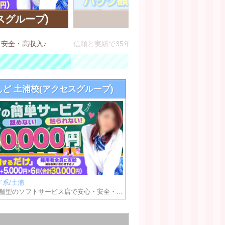
スグループ)
六本木プレイ
店舗型ヘルス/六本
・安全・高収入♪
んど 土浦校(アクセスグループ)
系/土浦
ビデオBOX風 店舗型のソフトサービス店で安心・安全・高収入♪