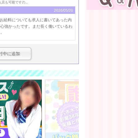
も可能ですの...
2026/05/20
お給料についても求人に書いてあった内
が心強かったです。まだ長く働いているわ
す。
討中に追加