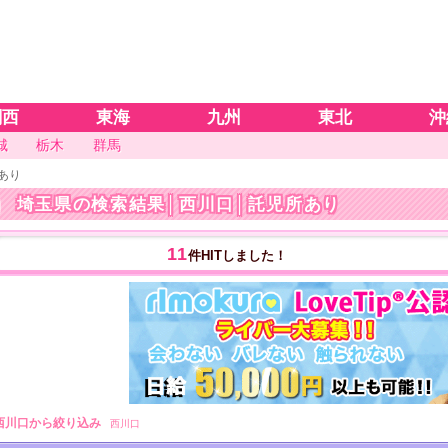
関西
東海
九州
東北
沖
城
栃木
群馬
あり
埼玉県の検索結果
│西川口│託児所あり
11
件HITしました！
西川口から絞り込み
西川口