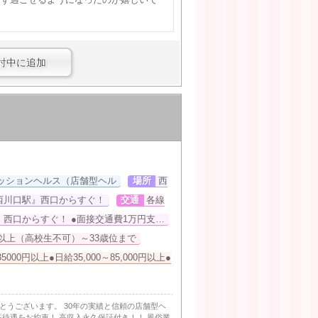
討中に追加
ッションヘルス（店舗型ヘル
場所
西
西川口駅』西口からすぐ！
交通
各線
西口からすぐ！ ●面接交通費1万円支…
歳以上（高校生不可）～33歳位まで
5000円以上●日給35,000～85,000円以上●
うございます。 30年の実績と信頼の店舗型ヘ
待遇をお約束！ 高収入永久保証付き！！ 風俗業