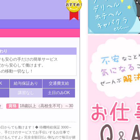
わり
でも安心の手だけの簡単サービス
だから安心して働けます。
への移動一切なし！
K
給与保証あり
交通費支給
講習なし
土日のみOK
分
資格
18歳以上（高校生不可）～30
からでも働けます！◆ 待機時給保証 3000～
様を、手だけのサービスでお手伝いするお仕事で
げるんですよ♪ 完全全額日払い制なので毎日が嬉