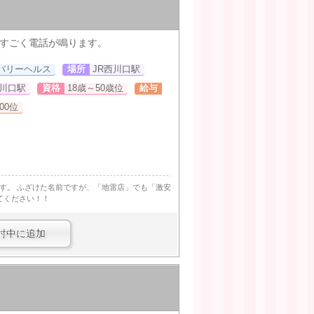
すごく電話が鳴ります。
バリーヘルス
場所
JR西川口駅
西川口駅
資格
18歳～50歳位
給与
000位
す。 ふざけた名前ですが、「地雷店」でも「激安
てください！！
討中に追加