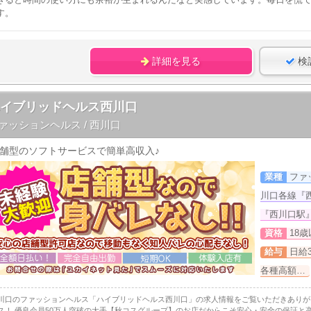
す。
詳細を見る
検
ハイブリッドヘルス西川口
ァッションヘルス / 西川口
舗型のソフトサービスで簡単高収入♪
業種
ファ
川口各線『
『西川口駅』
資格
18
給与
日給3
各種高額…
川口のファッションヘルス「ハイブリッドヘルス西川口」の求人情報をご覧いただきありがと
ス！ 優良会員50万人突破の大手【秋コスグループ】のお店だからこそ安心・安全の保証と高