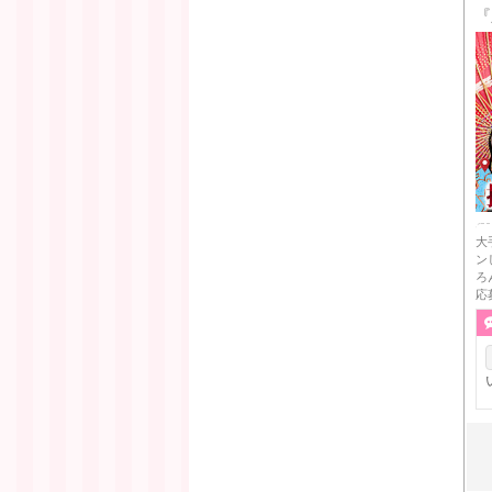
『
大
ン
ろ
応