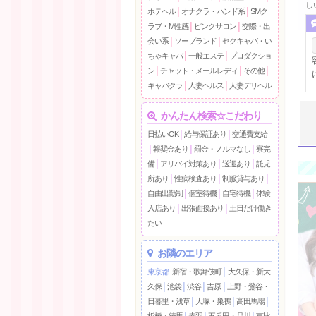
し
ホテヘル
│
オナクラ・ハンド系
│
SMク
ラブ・M性感
│
ピンクサロン
│
交際・出
会い系
│
ソープランド
│
セクキャバ・い
ちゃキャバ
│
一般エステ
│
プロダクショ
ン
│
チャット・メールレディ
│
その他
│
キャバクラ
│
人妻ヘルス
│
人妻デリヘル
かんたん検索☆こだわり
日払いOK
│
給与保証あり
│
交通費支給
│
報奨金あり
│
罰金・ノルマなし
│
寮完
備
│
アリバイ対策あり
│
送迎あり
│
託児
所あり
│
性病検査あり
│
制服貸与あり
│
自由出勤制
│
個室待機
│
自宅待機
│
体験
入店あり
│
出張面接あり
│
土日だけ働き
たい
お隣のエリア
東京都
新宿・歌舞伎町
│
大久保・新大
久保
│
池袋
│
渋谷
│
吉原
│
上野・鶯谷・
日暮里・浅草
│
大塚・巣鴨
│
高田馬場
│
板橋・練馬
│
赤羽
│
五反田・品川
│
恵比