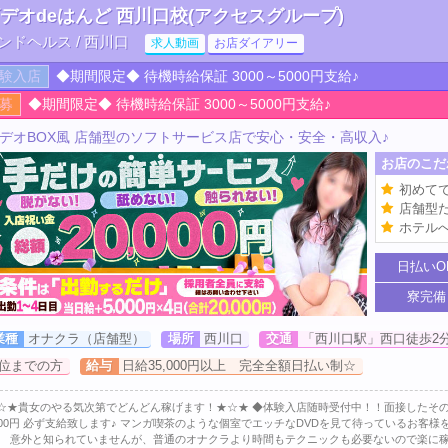
デオdeはんど 西川口校(アクセスグループ)
ンドヘルス / 西川口
求人動画
お店ダイアリー
験入店
◆期間限定◆ 待機時給保証 3000～5000円支給♪
募
◆期間限定◆ 待機時給保証 3000～5000円支給♪
デオBOX風 店舗型のソフトサービス店で安心・安全・高収入♪
お店のこだ
初めて
店舗型
ホテル
日払いO
寮完備
業種
オナクラ（店舗型）
場所
西川口
交通
「西川口駅」西口徒歩2
位までの方
給与
日給35,000円以上 完全全額日払い制☆
☆★貴女のやる気次第でどんどん稼げます！★☆★ ◆体験入店随時受付中！！面接したその日
000円 必ず支給致します♪ マンガ喫茶のような個室でエッチなDVDを見て待っているお客
。 意外と知られていませんが、普通のオナクラより時間もテクニックも必要ないので楽に稼