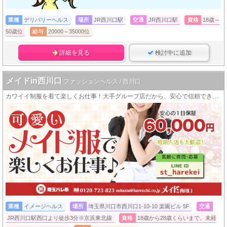
業種
デリバリーヘルス
場所
JR西川口駅
交通
JR西川口駅
資格
18歳～
50歳位
給与
20000～35000位
詳細を見る
検討中に追加
メイドin西川口
ファッションヘルス / 西川口
カワイイ制服を着て楽しくお仕事！大手グループ店だから、安心で信頼できる特典がいっぱい！
業種
イメージヘルス
場所
埼玉県川口市西川口1-10-10 楽園ビル 5F
交通
JR西川口駅西口より徒歩3分※京浜東北線
資格
18歳から28歳くらいまで。未経