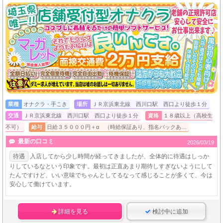
業種
オナクラ・手こき
場所
ＪＲ京浜東北線 西川口駅 西口より徒歩１分
交通
ＪＲ京浜東北線 西川口駅 西口より徒歩１分
資格
１８歳以上（高校生
不可）
給与
日給３５０００円＋α （時給保証あり、指名バックあ…
最新の口コミ
2026/03/19
待遇
入店してから少し時間が経ってきましたが、全体的に待遇はしっか
りしているなという印象です。最初は正直あまり期待しすぎないようにして
たんですけど、いい意味でちゃんとしてるなって感じることが多くて、今は
安心して働けています。
詳細を見る
検討中に追加