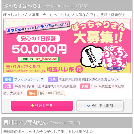
ぷっちょぽっちょ
ファッションヘルス / 西川口
ぽっちゃりさん大募集！今、むっちり系が大人気なんです。笑顔・愛嬌があればOK！
業種
ファッションヘルス
場所
埼玉県川口市西川口1-10-10 楽園ビル 5F
交通
JR西川口駅西口より徒歩3分※京浜東北線
資格
18～32歳位迄※未経験
者、大歓迎！
給与
日給35000円以上
詳細を見る
検討中に追加
西川口デブ専肉だんご
ホテヘル / 西川口
未経験のぽっちゃりの子も安心して働けるお仕事だよ☆