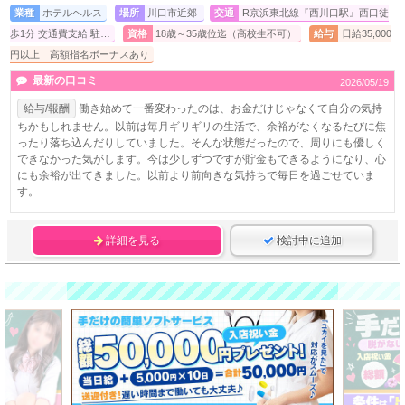
業種
ホテルヘルス
場所
川口市近郊
交通
R京浜東北線『西川口駅』西口徒
歩1分 交通費支給 駐…
資格
18歳～35歳位迄（高校生不可）
給与
日給35,000
円以上 高額指名ボーナスあり
最新の口コミ
2026/05/19
給与/報酬
働き始めて一番変わったのは、お金だけじゃなくて自分の気持
ちかもしれません。以前は毎月ギリギリの生活で、余裕がなくなるたびに焦
ったり落ち込んだりしていました。そんな状態だったので、周りにも優しく
できなかった気がします。今は少しずつですが貯金もできるようになり、心
にも余裕が出てきました。以前より前向きな気持ちで毎日を過ごせていま
す。
詳細を見る
検討中に追加