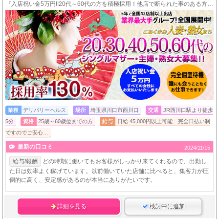
『入店祝い金5万円!!20代～60代の方を積極採用！他店で断られた事のある方も大歓迎です！』
業種
デリバリーヘルス
場所
埼玉県川口市西川口
交通
JR西川口駅より徒歩
5分
資格
25歳～60歳位までの方
給与
日給 45,000円以上可能 完全日払い制
ですのでご安心…
最新の口コミ
2024/11/15
給与/報酬
どの時期に働いてもお客様がしっかり来てくれるので、出勤し
た日は効率よく稼げています。以前働いていた店舗に比べると、集客力が圧
倒的に高く、安定感があるのが本当にありがたいです。
詳細を見る
検討中に追加