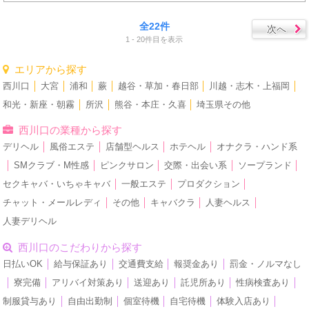
全22件
次へ
1 - 20件目を表示
エリアから探す
西川口
│
大宮
│
浦和
│
蕨
│
越谷・草加・春日部
│
川越・志木・上福岡
│
和光・新座・朝霧
│
所沢
│
熊谷・本庄・久喜
│
埼玉県その他
西川口の業種から探す
デリヘル
│
風俗エステ
│
店舗型ヘルス
│
ホテヘル
│
オナクラ・ハンド系
│
SMクラブ・M性感
│
ピンクサロン
│
交際・出会い系
│
ソープランド
│
セクキャバ・いちゃキャバ
│
一般エステ
│
プロダクション
│
チャット・メールレディ
│
その他
│
キャバクラ
│
人妻ヘルス
│
人妻デリヘル
西川口のこだわりから探す
日払いOK
│
給与保証あり
│
交通費支給
│
報奨金あり
│
罰金・ノルマなし
│
寮完備
│
アリバイ対策あり
│
送迎あり
│
託児所あり
│
性病検査あり
│
制服貸与あり
│
自由出勤制
│
個室待機
│
自宅待機
│
体験入店あり
│