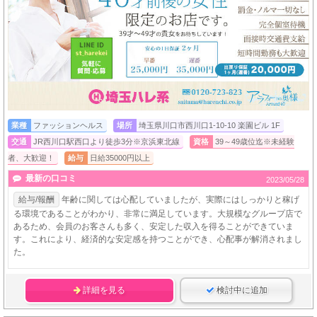
業種
ファッションヘルス
場所
埼玉県川口市西川口1-10-10 楽園ビル 1F
交通
JR西川口駅西口より徒歩3分※京浜東北線
資格
39～49歳位迄※未経験
者、大歓迎！
給与
日給35000円以上
最新の口コミ
2023/05/28
給与/報酬
年齢に関しては心配していましたが、実際にはしっかりと稼げ
る環境であることがわかり、非常に満足しています。大規模なグループ店で
あるため、会員のお客さんも多く、安定した収入を得ることができていま
す。これにより、経済的な安定感を持つことができ、心配事が解消されまし
た。
詳細を見る
検討中に追加