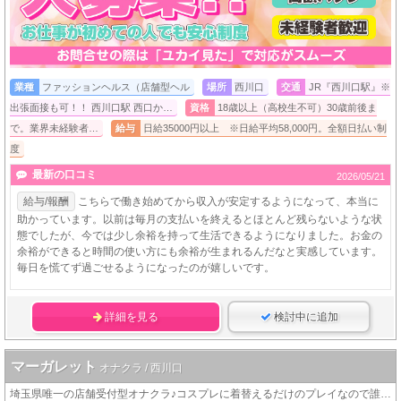
業種
ファッションヘルス（店舗型ヘル
場所
西川口
交通
JR『西川口駅』※
出張面接も可！！ 西川口駅 西口か…
資格
18歳以上（高校生不可）30歳前後ま
で。業界未経験者…
給与
日給35000円以上 ※日給平均58,000円。全額日払い制
度
最新の口コミ
2026/05/21
給与/報酬
こちらで働き始めてから収入が安定するようになって、本当に
助かっています。以前は毎月の支払いを終えるとほとんど残らないような状
態でしたが、今では少し余裕を持って生活できるようになりました。お金の
余裕ができると時間の使い方にも余裕が生まれるんだなと実感しています。
毎日を慌てず過ごせるようになったのが嬉しいです。
詳細を見る
検討中に追加
マーガレット
オナクラ / 西川口
埼玉県唯一の店舗受付型オナクラ♪コスプレに着替えるだけのプレイなので誰でも簡単に高収入をＧＥＴできますＯ(≧∇≦)Ｏ