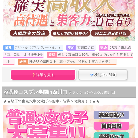
業種
デリヘル（デリバリーヘルス）
場所
西川口近郊
交通
JR京浜東北線
「西川口駅」より徒歩1分
資格
優しく真面目な30代～60代までの女性を募集して
いま…
給与
日給35,000円以上 専門店なので1日のお客さまの数に…
詳細を見る
検討中に追加
秋葉原コスプレ学園in西川口
ファッションヘルス / 西川口
★★埼玉で東京水準の稼げる条件・待遇をお約束！！★★