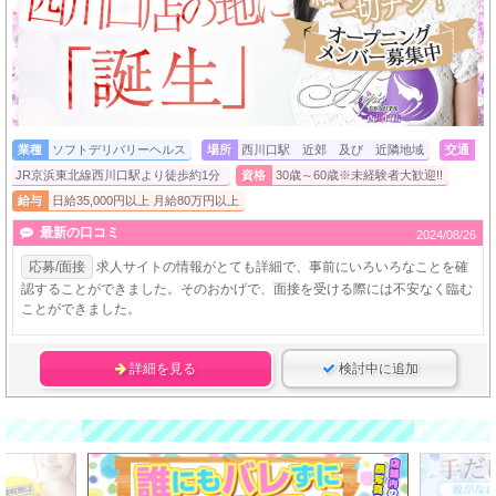
業種
ソフトデリバリーヘルス
場所
西川口駅 近郊 及び 近隣地域
交通
JR京浜東北線西川口駅より徒歩約1分
資格
30歳～60歳※未経験者大歓迎!!
給与
日給35,000円以上 月給80万円以上
最新の口コミ
2024/08/26
応募/面接
求人サイトの情報がとても詳細で、事前にいろいろなことを確
認することができました。そのおかげで、面接を受ける際には不安なく臨む
ことができました。
詳細を見る
検討中に追加