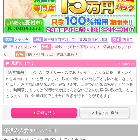
業種
オナクラ
場所
埼玉県川口市西川口1-10-20 新井ビル1階
交通
西川口
駅 西口より徒歩1分
資格
18歳以上（高校生不可）の方！ご応募お待ちしてお
り…
給与
日給35,000円以上 保証制度あり！
最新の口コミ
2023/05/27
給与/報酬
手だけのソフトサービスでありながら、こんなに稼げるという
のは本当にすごいと思いました。以前に働いていたお店とは比べ物にならな
いほど、お客様の層や来店数が異なります。店舗型のため回転率がとても良
く、時間帯によっては休憩時間がほとんどないほどのお客様の数が集まるこ
ともあり、短い出勤時間でも十分に稼ぎを得ることができます。
詳細を見る
検討中に追加
午後の人妻
デリヘル / 西川口
★☆★働きやすいことが自慢のお店です！★☆★