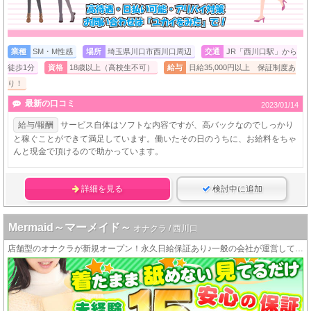
業種
SM・M性感
場所
埼玉県川口市西川口周辺
交通
JR「西川口駅」から
徒歩1分
資格
18歳以上（高校生不可）
給与
日給35,000円以上 保証制度あ
り！
最新の口コミ
2023/01/14
給与/報酬
サービス自体はソフトな内容ですが、高バックなのでしっかり
と稼ぐことができて満足しています。働いたその日のうちに、お給料をちゃ
んと現金で頂けるので助かっています。
詳細を見る
検討中に追加
Mermaid～マーメイド～
オナクラ / 西川口
店舗型のオナクラが新規オープン！永久日給保証あり♪一般の会社が運営しています！