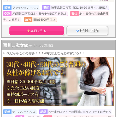
業種
ファッションヘルス
場所
埼玉県川口市西川口1-10-10 楽園ビルB棟1F
交通
JR西川口駅西口より徒歩3分※京浜東北線
資格
24～39歳位迄※未経験
者、大歓迎！
給与
日給35000円以上
詳細を見る
検討中に追加
西川口淑女館
デリヘル / 西川口
40代だからこその需要！！！40代以上なら必ず稼げる！！！
業種
デリバリーヘルス
場所
お仕事のほどんどは西川口エリア（たまに大宮な