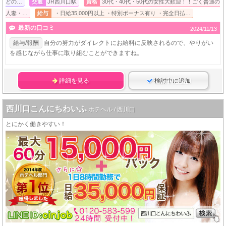
どの…
交通
JR西川口駅
資格
30代・40代・50代の女性大歓迎！！ごく普通の
人妻・…
給与
・日給35,000円以上 ・特別ボーナス有り ・完全日払…
最新の口コミ
2024/11/13
給与/報酬
自分の努力がダイレクトにお給料に反映されるので、やりがい
を感じながら仕事に取り組むことができますね。
詳細を見る
検討中に追加
西川口こんにちわいふ
ホテヘル / 西川口
とにかく働きやすい！