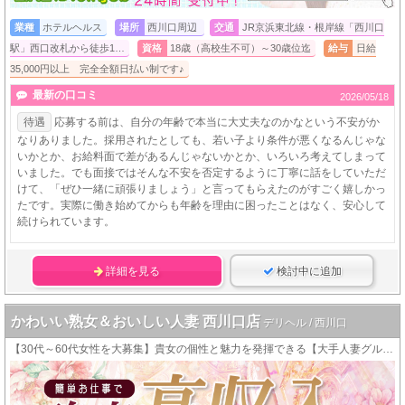
業種
ホテルヘルス
場所
西川口周辺
交通
JR京浜東北線・根岸線「西川口
駅」西口改札から徒歩1…
資格
18歳（高校生不可）～30歳位迄
給与
日給
35,000円以上 完全全額日払い制です♪
最新の口コミ
2026/05/18
待遇
応募する前は、自分の年齢で本当に大丈夫なのかなという不安がか
なりありました。採用されたとしても、若い子より条件が悪くなるんじゃな
いかとか、お給料面で差があるんじゃないかとか、いろいろ考えてしまって
いました。でも面接ではそんな不安を否定するように丁寧に話をしていただ
けて、「ぜひ一緒に頑張りましょう」と言ってもらえたのがすごく嬉しかっ
たです。実際に働き始めてからも年齢を理由に困ったことはなく、安心して
続けられています。
詳細を見る
検討中に追加
かわいい熟女＆おいしい人妻 西川口店
デリヘル / 西川口
【30代～60代女性を大募集】貴女の個性と魅力を発揮できる【大手人妻グループ店】です