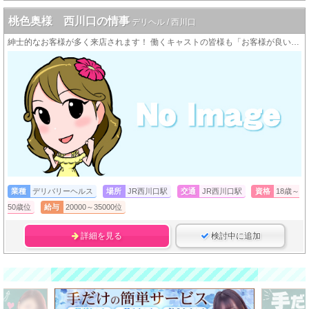
桃色奥様 西川口の情事
デリヘル / 西川口
紳士的なお客様が多く来店されます！ 働くキャストの皆様も「お客様が良い人ばっかりだから続けられる♪」という方が大変多いんですよ！
業種
デリバリーヘルス
場所
JR西川口駅
交通
JR西川口駅
資格
18歳～
50歳位
給与
20000～35000位
詳細を見る
検討中に追加