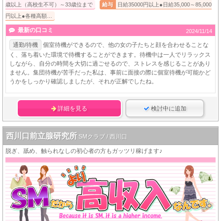
歳以上（高校生不可）～33歳位まで
給与
日給35000円以上●日給35,000～85,000
円以上●各種高額…
最新の口コミ
2024/11/14
通勤/待機
個室待機ができるので、他の女の子たちと顔を合わせることな
く、落ち着いた環境で待機することができます。待機中は一人でリラックス
しながら、自分の時間を大切に過ごせるので、ストレスを感じることがあり
ません。集団待機が苦手だった私は、事前に面接の際に個室待機が可能かど
うかをしっかり確認しましたが、それが正解でしたね。
詳細を見る
検討中に追加
西川口前立腺研究所
SMクラブ / 西川口
脱ぎ、舐め、触られなしの初心者の方もガッツリ稼げます♪