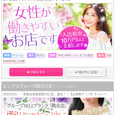
業種
デリヘル
場所
西川口
資格
20代~40代くらいまでの貴女
給与
日給
35000円以上可能
詳細を見る
検討中に追加
ヒップスグループ西川口店
デリヘル / 西川口
2025/12/1～「美熟女俱楽部西川口店」誕生！！【お給料アップ】キャンペーン中！