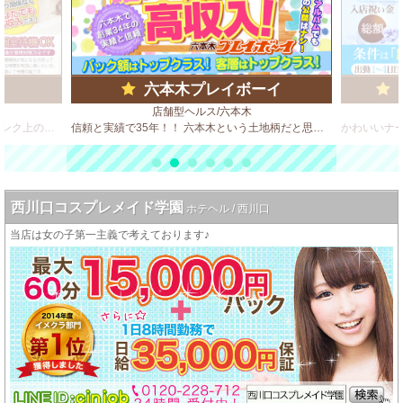
六本木プレイボーイ
店舗型ヘルス/六本木
☆高収入確実！＝ＳＭクラブです♪ワンランク上の生活をお約束！！☆まじめにしっかり稼ぎたい！そんな貴女のお店です。
信頼と実績で35年！！ 六本木という土地柄だと思いますが、客質が良いのが自慢のひとつです。 決してハードサービスは求めません！
西川口コスプレメイド学園
ホテヘル / 西川口
当店は女の子第一主義で考えております♪