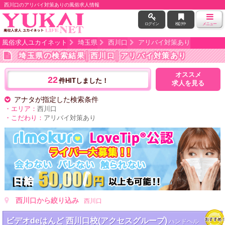
西川口のアリバイ対策ありの風俗求人情報
ログイン
検討中
メニュー
風俗求人ユカイネット
埼玉県
西川口
アリバイ対策あり
埼玉県の検索結果
│西川口│アリバイ対策あり
オススメ
22
件HITしました！
求人を見る
アナタが指定した検索条件
・エリア：
西川口
・こだわり：
アリバイ対策あり
西川口から絞り込み
西川口
ビデオdeはんど 西川口校(アクセスグループ)
ハンドヘル