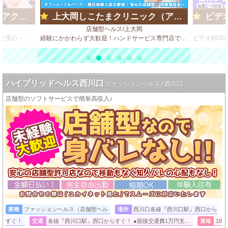
ループ)
上大岡しこたまクリニック（アクセスグループ）
ビデオd
店舗型ヘルス/上大岡
ビデオBOX風 店舗型のソフトサービス店で安心・安全・高収入♪
経験にかかわらず大歓迎！ハンドサービス専門店で、気軽に業界デビューしてみませんか？
ハイブリッドヘルス西川口
ファッションヘルス / 西川口
店舗型のソフトサービスで簡単高収入♪
業種
ファッションヘルス（店舗型ヘル
場所
西川口各線『西川口駅』西口から
すぐ！
交通
各線『西川口駅』西口からすぐ！ ●面接交通費1万円支…
資格
18