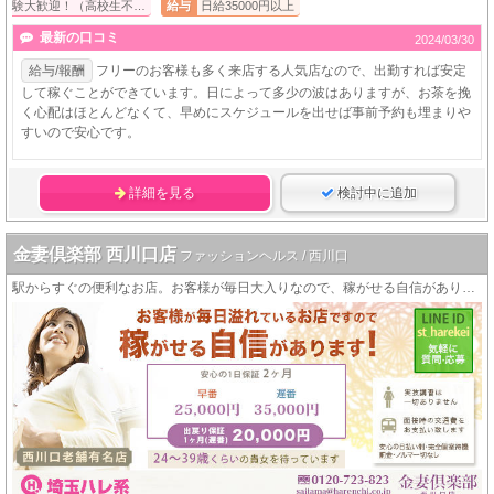
験大歓迎！（高校生不…
給与
日給35000円以上
最新の口コミ
2024/03/30
給与/報酬
フリーのお客様も多く来店する人気店なので、出勤すれば安定
して稼ぐことができています。日によって多少の波はありますが、お茶を挽
く心配はほとんどなくて、早めにスケジュールを出せば事前予約も埋まりや
すいので安心です。
詳細を見る
検討中に追加
金妻倶楽部 西川口店
ファッションヘルス / 西川口
駅からすぐの便利なお店。お客様が毎日大入りなので、稼がせる自信があります！