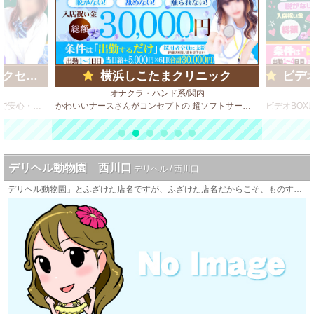
ループ)
横浜しこたまクリニック
ビデオd
オナクラ・ハンド系/関内
ビデオBOX風 店舗型のソフトサービス店で安心・安全・高収入♪
かわいいナースさんがコンセプトの 超ソフトサービス手コキ専門クリニックが横浜にオープン！
デリヘル動物園 西川口
デリヘル / 西川口
デリヘル動物園」とふざけた店名ですが、ふざけた店名だからこそ、ものすごく電話が鳴ります。