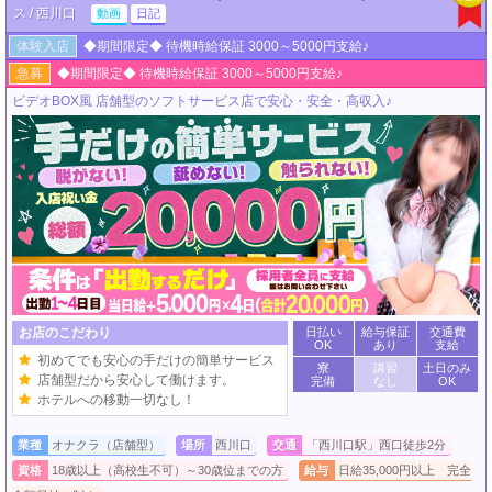
ス / 西川口
動画
日記
体験入店
◆期間限定◆ 待機時給保証 3000～5000円支給♪
急募
◆期間限定◆ 待機時給保証 3000～5000円支給♪
ビデオBOX風 店舗型のソフトサービス店で安心・安全・高収入♪
お店のこだわり
日払い
給与保証
交通費
OK
あり
支給
初めてでも安心の手だけの簡単サービス
寮
講習
土日のみ
店舗型だから安心して働けます。
完備
なし
OK
ホテルへの移動一切なし！
業種
オナクラ（店舗型）
場所
西川口
交通
「西川口駅」西口徒歩2分
資格
18歳以上（高校生不可）～30歳位までの方
給与
日給35,000円以上 完全