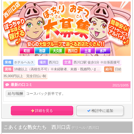
業種
ホテルヘルス
場所
西川口
交通
西川口駅 徒歩1分 ※出張面接可
資格
18歳以上（高校生不可）※未経験者、未婚・既婚問いま…
給与
日給
35,000円以上 完全日払い制
最新の口コミ
2021/10/05
給与/報酬
コースバック折半です。
詳細を見る
検討中に追加
こあくまな熟女たち 西川口店
デリヘル / 西川口