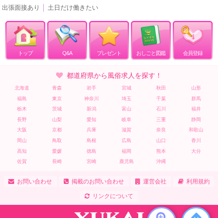
出張面接あり
│
土日だけ働きたい
トップ
Q&A
プレゼント
おしごと図鑑
会員登録
都道府県から風俗求人を探す！
北海道
青森
岩手
宮城
秋田
山形
福島
東京
神奈川
埼玉
千葉
群馬
栃木
茨城
新潟
富山
石川
福井
長野
山梨
愛知
岐阜
三重
静岡
大阪
京都
兵庫
滋賀
奈良
和歌山
岡山
鳥取
島根
広島
山口
香川
高知
愛媛
徳島
福岡
熊本
大分
佐賀
長崎
宮崎
鹿児島
沖縄
お問い合わせ
掲載のお問い合わせ
運営会社
利用規約
リンクについて