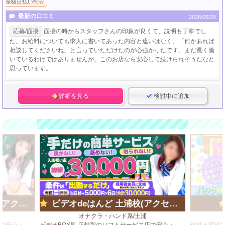
全額日払い制☆
最新の口コミ
2026/05/20
応募/面接
面接の時からスタッフさんの印象が良くて、説明も丁寧でし
た。お給料についても求人に書いてあった内容と違いはなく、「何かあれば
相談してくださいね」と言っていただけたのが心強かったです。まだ長く働
いているわけではありませんが、このお店なら安心して続けられそうだなと
思っています。
詳細を見る
検討中に追加
ループ)
ビデオdeはんど 土浦校(アクセスグループ)
オナクラ・ハンド系/土浦