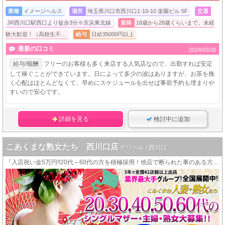
業種
イメージヘルス
場所
埼玉県川口市西川口1-10-10 楽園ビル 5F
交通
JR西川口駅西口より徒歩3分※京浜東北線
資格
18歳から28歳くらいまで。未経
験大歓迎！（高校生不…
給与
日給35000円以上
最新の口コミ
2024/03/30
給与/報酬
フリーのお客様も多く来店する人気店なので、出勤すれば安定
して稼ぐことができています。日によって多少の波はありますが、お茶を挽
く心配はほとんどなくて、早めにスケジュールを出せば事前予約も埋まりや
すいので安心です。
詳細を見る
検討中に追加
こあくまな熟女たち 西川口店
デリヘル / 西川口
『入店祝い金5万円!!20代～60代の方を積極採用！他店で断られた事のある方も大歓迎です！』