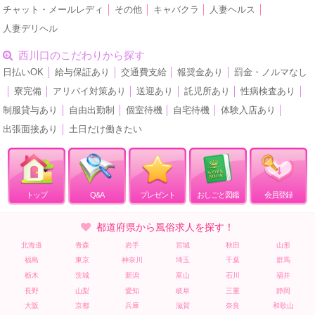
チャット・メールレディ
│
その他
│
キャバクラ
│
人妻ヘルス
│
人妻デリヘル
西川口のこだわりから探す
日払いOK
│
給与保証あり
│
交通費支給
│
報奨金あり
│
罰金・ノルマなし
│
寮完備
│
アリバイ対策あり
│
送迎あり
│
託児所あり
│
性病検査あり
│
制服貸与あり
│
自由出勤制
│
個室待機
│
自宅待機
│
体験入店あり
│
出張面接あり
│
土日だけ働きたい
トップ
Q&A
プレゼント
おしごと図鑑
会員登録
都道府県から風俗求人を探す！
北海道
青森
岩手
宮城
秋田
山形
福島
東京
神奈川
埼玉
千葉
群馬
栃木
茨城
新潟
富山
石川
福井
長野
山梨
愛知
岐阜
三重
静岡
大阪
京都
兵庫
滋賀
奈良
和歌山