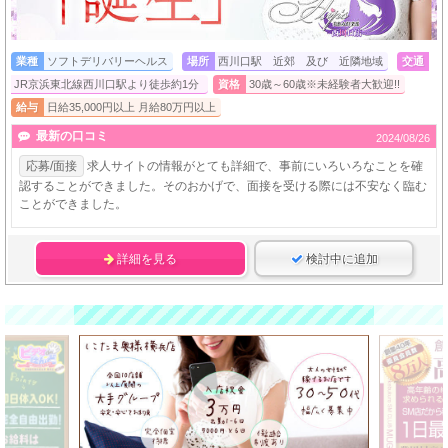
業種
ソフトデリバリーヘルス
場所
西川口駅 近郊 及び 近隣地域
交通
JR京浜東北線西川口駅より徒歩約1分
資格
30歳～60歳※未経験者大歓迎!!
給与
日給35,000円以上 月給80万円以上
最新の口コミ
2024/08/26
応募/面接
求人サイトの情報がとても詳細で、事前にいろいろなことを確
認することができました。そのおかげで、面接を受ける際には不安なく臨む
ことができました。
詳細を見る
検討中に追加