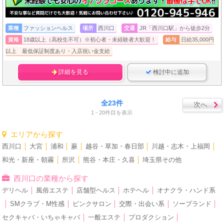
業種
ファッションヘルス
場所
西川口
交通
JR「西川口駅」から徒歩2分
資格
18歳以上（高校生不可）※初心者・未経験者大歓迎！
給与
日給35,000円
以上 最低保証制度あり・入店祝い金支給
詳細を見る
検討中に追加
全23件
次へ
1 - 20件目を表示
エリアから探す
西川口
│
大宮
│
浦和
│
蕨
│
越谷・草加・春日部
│
川越・志木・上福岡
│
和光・新座・朝霧
│
所沢
│
熊谷・本庄・久喜
│
埼玉県その他
西川口の業種から探す
デリヘル
│
風俗エステ
│
店舗型ヘルス
│
ホテヘル
│
オナクラ・ハンド系
│
SMクラブ・M性感
│
ピンクサロン
│
交際・出会い系
│
ソープランド
│
セクキャバ・いちゃキャバ
│
一般エステ
│
プロダクション
│