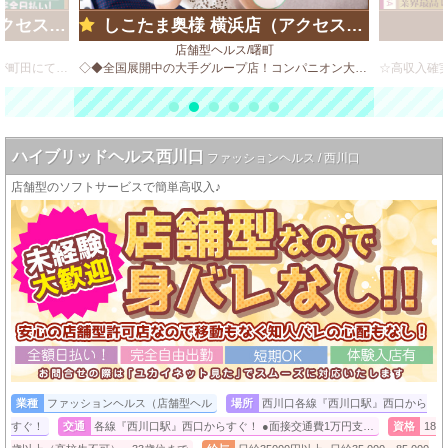
グループ)
しこたま奥様 横浜店（アクセスグループ）
店舗型ヘルス/曙町
ビデオBOX風店舗型のソフトサービス店が町田にてOPEN！
◇◆全国展開中の大手グループ店！コンパニオン大募集◆◇
ハイブリッドヘルス西川口
ファッションヘルス / 西川口
店舗型のソフトサービスで簡単高収入♪
業種
ファッションヘルス（店舗型ヘル
場所
西川口各線『西川口駅』西口から
すぐ！
交通
各線『西川口駅』西口からすぐ！ ●面接交通費1万円支…
資格
18