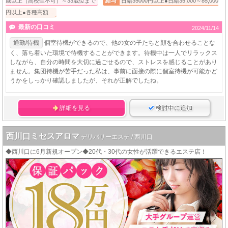
歳以上（高校生不可）～33歳位まで
給与
日給35000円以上●日給35,000～85,000
円以上●各種高額…
最新の口コミ
2024/11/14
通勤/待機
個室待機ができるので、他の女の子たちと顔を合わせることな
く、落ち着いた環境で待機することができます。待機中は一人でリラックス
しながら、自分の時間を大切に過ごせるので、ストレスを感じることがあり
ません。集団待機が苦手だった私は、事前に面接の際に個室待機が可能かど
うかをしっかり確認しましたが、それが正解でしたね。
詳細を見る
検討中に追加
西川口ミセスアロマ
デリバリーエステ / 西川口
◆西川口に6月新規オープン◆20代・30代の女性が活躍できるエステ店！