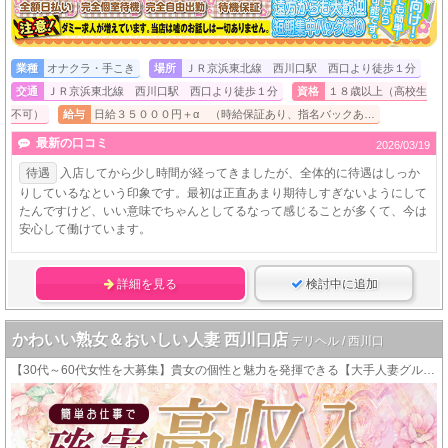
業種
オナクラ・手こき
場所
ＪＲ京浜東北線 西川口駅 西口より徒歩１分
交通
ＪＲ京浜東北線 西川口駅 西口より徒歩１分
資格
１８歳以上（高校生
不可）
給与
日給３５０００円＋α （時給保証あり、指名バックあ…
最新の口コミ
2026/03/19
待遇
入店してから少し時間が経ってきましたが、全体的に待遇はしっか
りしているなという印象です。最初は正直あまり期待しすぎないようにして
たんですけど、いい意味でちゃんとしてるなって感じることが多くて、今は
安心して働けています。
詳細を見る
検討中に追加
かわいい熟女＆おいしい人妻 西川口店
デリヘル / 西川口
【30代～60代女性を大募集】貴女の個性と魅力を発揮できる【大手人妻グループ店】です