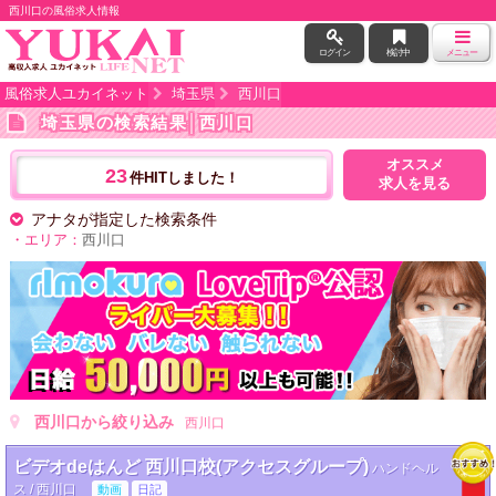
西川口の風俗求人情報
ログイン
検討中
メニュー
風俗求人ユカイネット
埼玉県
西川口
埼玉県の検索結果
│西川口
オススメ
23
件HITしました！
求人を見る
アナタが指定した検索条件
・エリア：
西川口
西川口から絞り込み
西川口
ビデオdeはんど 西川口校(アクセスグループ)
ハンドヘル
ス / 西川口
動画
日記