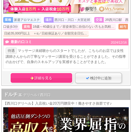
業種
派遣アロマエステ
場所
西川口・川口・大宮近郊
交通
JR西川口駅 西
口徒歩3分
資格
18歳～40歳位まで／容姿体型に自信のない方もお気軽…
給与
日給35,000円以上 ＋α／日給保証あり／全額完全日払…
最新の口コミ
2024/12/16
待遇
マッサージ未経験からのスタートでしたが、こちらのお店では女性
講師さんからの丁寧なマッサージ講習を受けることができました。その指導
のおかげで、自身のスキルアップを実感することができました。
詳細を見る
検討中に追加
ドルチェ
デリヘル / 西川口
【西川口デリヘル】入店祝い金20万円贈呈中！働きやすさ抜群です♪