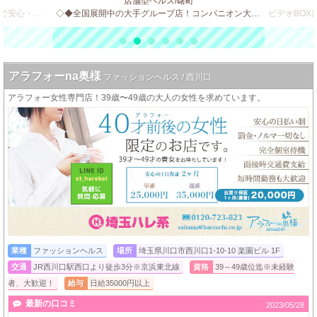
店舗型ヘルス/曙町
ビデオBOX風 店舗型のソフトサービス店で安心・安全・高収入♪
◇◆全国展開中の大手グループ店！コンパニオン大募集◆◇
アラフォーna奥様
ファッションヘルス / 西川口
アラフォー女性専門店！39歳〜49歳の大人の女性を求めています。
業種
ファッションヘルス
場所
埼玉県川口市西川口1-10-10 楽園ビル 1F
交通
JR西川口駅西口より徒歩3分※京浜東北線
資格
39～49歳位迄※未経験
者、大歓迎！
給与
日給35000円以上
最新の口コミ
2023/05/28