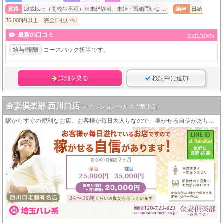
資格
18歳以上（高校生不可）※未経験者、未婚・既婚問いま…
給与
日給
35,000円以上 完全日払い制
最新の口コミ
2021/10/05
給与/報酬
コースバック折半です。
詳細を見る
検討中に追加
金妻倶楽部 西川口店
ファッションヘルス / 西川口
駅からすぐの便利なお店。お客様が毎日大入りなので、稼がせる自信があります！