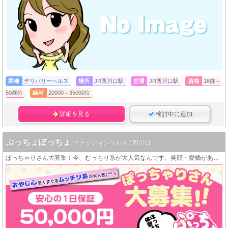
業種
デリバリーヘルス
場所
JR西川口駅
交通
JR西川口駅
資格
18歳～
50歳位
給与
20000～35000位
詳細を見る
検討中に追加
ぷっちょぽっちょ
ファッションヘルス / 西川口
ぽっちゃりさん大募集！今、むっちり系が大人気なんです。笑顔・愛嬌があればOK！