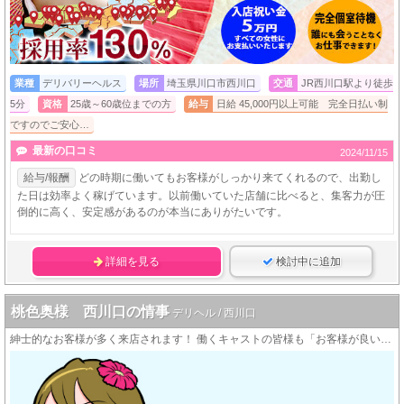
業種
デリバリーヘルス
場所
埼玉県川口市西川口
交通
JR西川口駅より徒歩
5分
資格
25歳～60歳位までの方
給与
日給 45,000円以上可能 完全日払い制
ですのでご安心…
最新の口コミ
2024/11/15
給与/報酬
どの時期に働いてもお客様がしっかり来てくれるので、出勤し
た日は効率よく稼げています。以前働いていた店舗に比べると、集客力が圧
倒的に高く、安定感があるのが本当にありがたいです。
詳細を見る
検討中に追加
桃色奥様 西川口の情事
デリヘル / 西川口
紳士的なお客様が多く来店されます！ 働くキャストの皆様も「お客様が良い人ばっかりだから続けられる♪」という方が大変多いんですよ！