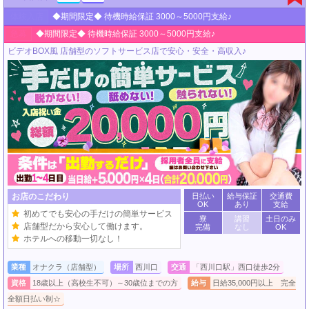
体験入店
◆期間限定◆ 待機時給保証 3000～5000円支給♪
急募
◆期間限定◆ 待機時給保証 3000～5000円支給♪
ビデオBOX風 店舗型のソフトサービス店で安心・安全・高収入♪
お店のこだわり
日払い
給与保証
交通費
OK
あり
支給
初めてでも安心の手だけの簡単サービス
寮
講習
土日のみ
店舗型だから安心して働けます。
完備
なし
OK
ホテルへの移動一切なし！
業種
オナクラ（店舗型）
場所
西川口
交通
「西川口駅」西口徒歩2分
資格
18歳以上（高校生不可）～30歳位までの方
給与
日給35,000円以上 完全
全額日払い制☆