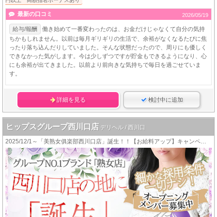
円以上 高額指名ボーナスあり
最新の口コミ
2026/05/19
給与/報酬
働き始めて一番変わったのは、お金だけじゃなくて自分の気持
ちかもしれません。以前は毎月ギリギリの生活で、余裕がなくなるたびに焦
ったり落ち込んだりしていました。そんな状態だったので、周りにも優しく
できなかった気がします。今は少しずつですが貯金もできるようになり、心
にも余裕が出てきました。以前より前向きな気持ちで毎日を過ごせていま
す。
詳細を見る
検討中に追加
ヒップスグループ西川口店
デリヘル / 西川口
2025/12/1～「美熟女俱楽部西川口店」誕生！！【お給料アップ】キャンペーン中！