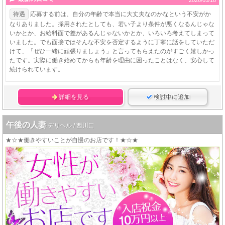
2026/05/18
待遇
応募する前は、自分の年齢で本当に大丈夫なのかなという不安がか
なりありました。採用されたとしても、若い子より条件が悪くなるんじゃな
いかとか、お給料面で差があるんじゃないかとか、いろいろ考えてしまって
いました。でも面接ではそんな不安を否定するように丁寧に話をしていただ
けて、「ぜひ一緒に頑張りましょう」と言ってもらえたのがすごく嬉しかっ
たです。実際に働き始めてからも年齢を理由に困ったことはなく、安心して
続けられています。
詳細を見る
検討中に追加
午後の人妻
デリヘル / 西川口
★☆★働きやすいことが自慢のお店です！★☆★