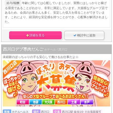
給与/報酬
年齢に関しては心配していましたが、実際にはしっかりと稼げ
る環境であることがわかり、非常に満足しています。大規模なグループ店で
あるため、会員のお客さんも多く、安定した収入を得ることができていま
す。これにより、経済的な安定感を持つことができ、心配事が解消されまし
た。
詳細を見る
検討中に追加
西川口デブ専肉だんご
ホテヘル / 西川口
未経験のぽっちゃりの子も安心して働けるお仕事だよ☆
業種
ホテルヘルス
場所
西川口
交通
西川口駅 徒歩1分 ※出張面接可