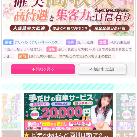
業種
デリヘル（デリバリーヘルス）
場所
西川口近郊
交通
JR京浜東北線
「西川口駅」より徒歩1分
資格
優しく真面目な30代～60代までの女性を募集して
いま…
給与
日給35,000円以上 専門店なので1日のお客さまの数に…
詳細を見る
検討中に追加
イ
ビデオdeはんど 西川口校(アクセスグループ)
ビデオd