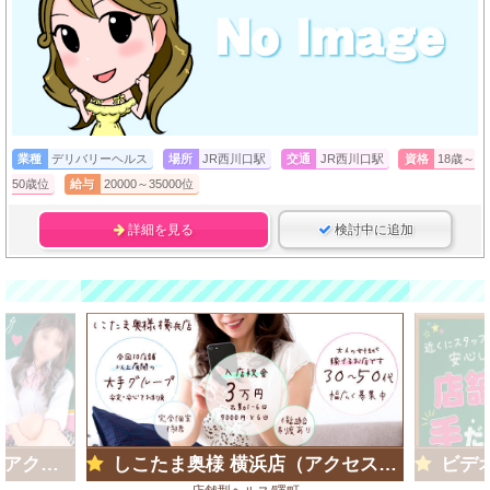
業種
デリバリーヘルス
場所
JR西川口駅
交通
JR西川口駅
資格
18歳～
50歳位
給与
20000～35000位
詳細を見る
検討中に追加
ループ)
しこたま奥様 横浜店（アクセスグループ）
ビデオ