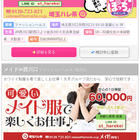
業種
ファッションヘルス
場所
埼玉県川口市西川口1-10-10 楽園ビル 5F
交通
JR西川口駅西口より徒歩3分※京浜東北線
資格
18～32歳位迄※未経験
者、大歓迎！
給与
日給35000円以上
詳細を見る
検討中に追加
メイドin西川口
ファッションヘルス / 西川口
カワイイ制服を着て楽しくお仕事！大手グループ店だから、安心で信頼できる特典がいっぱい！