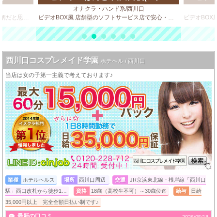
オナクラ・ハンド系/西川口
信頼と実績で35年！！ 六本木という土地柄だと思いますが、客質が良いのが自慢のひとつです。 決してハードサービスは求めません！
ビデオBOX風 店舗型のソフトサービス店で安心・安全・高収入♪
西川口コスプレメイド学園
ホテヘル / 西川口
当店は女の子第一主義で考えております♪
業種
ホテルヘルス
場所
西川口周辺
交通
JR京浜東北線・根岸線「西川口
駅」西口改札から徒歩1…
資格
18歳（高校生不可）～30歳位迄
給与
日給
35,000円以上 完全全額日払い制です♪
最新の口コミ