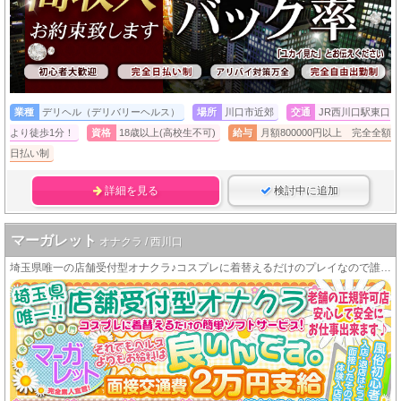
業種
デリヘル（デリバリーヘルス）
場所
川口市近郊
交通
JR西川口駅東口
より徒歩1分！
資格
18歳以上(高校生不可)
給与
月額800000円以上 完全全額
日払い制
詳細を見る
検討中に追加
マーガレット
オナクラ / 西川口
埼玉県唯一の店舗受付型オナクラ♪コスプレに着替えるだけのプレイなので誰でも簡単に高収入をＧＥＴできますＯ(≧∇≦)Ｏ