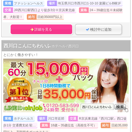
業種
ファッションヘルス
場所
埼玉県川口市西川口1-10-10 楽園ビルB棟1F
交通
JR西川口駅西口より徒歩3分※京浜東北線
資格
24～39歳位迄※未経験
者、大歓迎！
給与
日給35000円以上
詳細を見る
検討中に追加
西川口こんにちわいふ
ホテヘル / 西川口
とにかく働きやすい！
業種
ホテルヘルス
場所
川口市近郊
交通
R京浜東北線『西川口駅』西口徒
歩1分 交通費支給 駐…
資格
18歳～35歳位迄（高校生不可）
給与
日給35,000