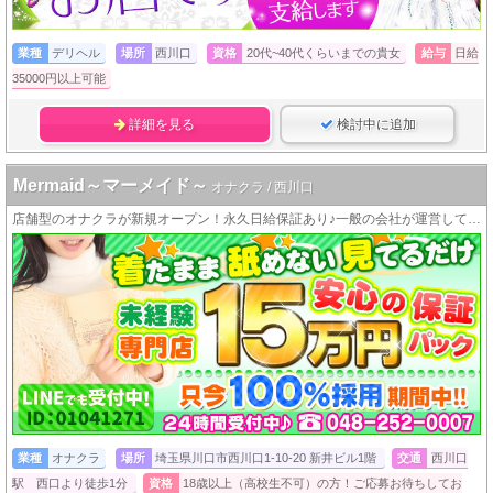
業種
デリヘル
場所
西川口
資格
20代~40代くらいまでの貴女
給与
日給
35000円以上可能
詳細を見る
検討中に追加
Mermaid～マーメイド～
オナクラ / 西川口
店舗型のオナクラが新規オープン！永久日給保証あり♪一般の会社が運営しています！
業種
オナクラ
場所
埼玉県川口市西川口1-10-20 新井ビル1階
交通
西川口
駅 西口より徒歩1分
資格
18歳以上（高校生不可）の方！ご応募お待ちしてお