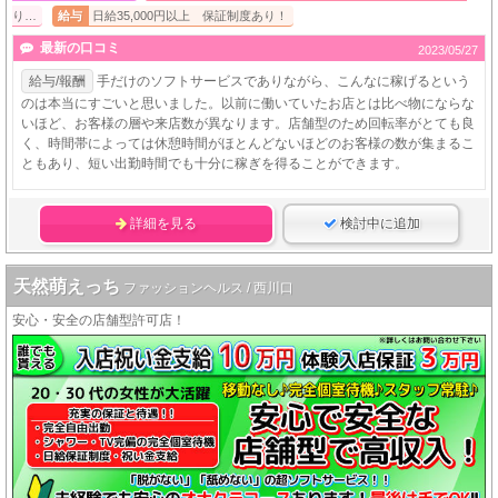
り…
給与
日給35,000円以上 保証制度あり！
最新の口コミ
2023/05/27
給与/報酬
手だけのソフトサービスでありながら、こんなに稼げるという
のは本当にすごいと思いました。以前に働いていたお店とは比べ物にならな
いほど、お客様の層や来店数が異なります。店舗型のため回転率がとても良
く、時間帯によっては休憩時間がほとんどないほどのお客様の数が集まるこ
ともあり、短い出勤時間でも十分に稼ぎを得ることができます。
詳細を見る
検討中に追加
天然萌えっち
ファッションヘルス / 西川口
安心・安全の店舗型許可店！