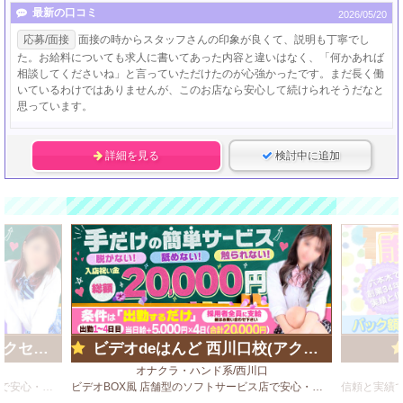
最新の口コミ
2026/05/20
応募/面接
面接の時からスタッフさんの印象が良くて、説明も丁寧でし
た。お給料についても求人に書いてあった内容と違いはなく、「何かあれば
相談してくださいね」と言っていただけたのが心強かったです。まだ長く働
いているわけではありませんが、このお店なら安心して続けられそうだなと
思っています。
詳細を見る
検討中に追加
ループ)
ビデオdeはんど 西川口校(アクセスグループ)
オナクラ・ハンド系/西川口
ビデオBOX風 店舗型のソフトサービス店で安心・安全・高収入♪
ビデオBOX風 店舗型のソフトサービス店で安心・安全・高収入♪