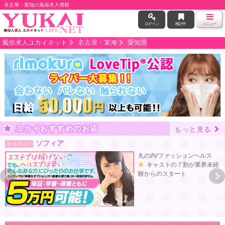
名古屋・愛知の風俗求人情報
ログイン
検討中
メニュー
風俗求人ユカイネット
名古屋・東海
愛知県
ユカイおすすめのお店
もっと見る
ソフィア
オススメ！
ン
丸の内/ファッションヘルス
キャストの７割が業界未経
籍
験からのスタート