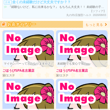
全くの未経験だけど大丈夫ですか？？
店発
『経験ないけど、私に出来るかな？』 もちろん大丈夫！！ 未経験の子からの質問で多いのが、 「どんな仕事？」 「自分に出来る？」 「どのくらい稼げるのか？」 「見た目に自信が無い！」 誰もが思うことですが 今現在働かれている子達も 同じような質問や不安を 持ちながら飛び込んで来てるんですよね。 店長・スタッフみんなで 女の子の抱えているものを 全て解決していきますよ！！ 《どんなお仕事？》 シャワールームが完備されている 個室で体をキレイに洗った後、 ベットにて手と口を使って リップサービス後 口内発射にてフィニッシュして頂きます。 《自分に出来る？》 面接に来てすぐ仕事なんて 事は絶対にありませんよ。 まず、しっかりとお仕事の流れから サービスの内容を口頭と 絵コンテのマニュアルを見ながら 分かりやすく説明しますので理解も早いんです。 《どのくらい稼げるの？》 収入はＯＬさんや アルバイトとは比べ物に ならないくらい稼げますよ！！ でも、知らない世界だから わからないですよね(^_^.) その為にソフィアでは 時給保証システム があるんですよ～♪♪
【ソフィア】
丸の内/店舗型ヘルス 2020/08/03
お店ダイアリー
もっと見る
マイナンバーってどうなりますか？
未経験でも安心です！
ごほうびSPA名古屋店
ごほうびSPA名古屋店
栄/エステ
栄/エステ