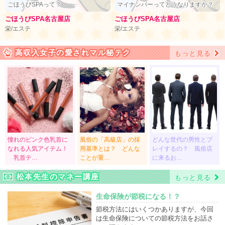
ごほうびSPAって？
マイナンバーってどうなりますか？
ごほうびSPA名古屋店
ごほうびSPA名古屋店
栄/エステ
栄/エステ
高収入女子の愛されマル秘テク
もっと見る
憧れのピンク色乳首に
風俗の「高級店」の採
どんな世代の男性とプ
なれる人気アイテム！
用基準とは？ どんな
レイするの？ 風俗店
乳首テ…
ことが重…
に来るお…
松本先生のマネー講座
もっと見る
生命保険が節税になる！？
節税方法にはいくつかありますが、今回
は生命保険についての節税方法をお話さ