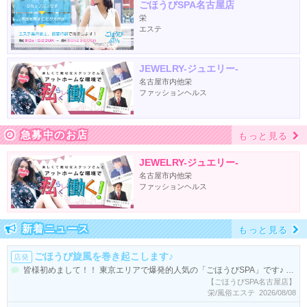
ごほうびSPA名古屋店
栄
エステ
JEWELRY-ジュエリー-
名古屋市内他栄
ファッションヘルス
急募中のお店
もっと見る
JEWELRY-ジュエリー-
名古屋市内他栄
ファッションヘルス
新着ニュース
もっと見る
ごほうび旋風を巻き起こします♪
店発
皆様初めまして！！ 東京エリアで爆発的人気の「ごほうびSPA」です♪ ご存知の方もいらっしゃるかと思いますが 当店と同じコンセプトのお店は系列店含めまだ3店舗（五反田店、池袋店） しかありません。 つまり・・・・ ブルーオーシャンの状態です。（業界用語で敵がいなくて未開拓の市場） ということは この大きな名古屋エリアの中で一人勝ちできる可能性が高いということです！ ＝たくさん稼げる！（言うまでもないですよね(^^;)） もちろんこれから類似店も出てくる可能性もありますが 風俗店ってそんな簡単にはつくれませんよね！ ですのでこの風俗発祥の地「名古屋」で 一緒に楽しく働いて 【ごほうび旋風】を巻き起こしませんか？？ 【ごほうびSPA 名古屋店】 TEL：0120-956-370 MAIL:gohoubi_nagoya_job@star-group.co.jp LINE ID:job@star-group
【ごほうびSPA名古屋店】
栄/風俗エステ 2026/08/08