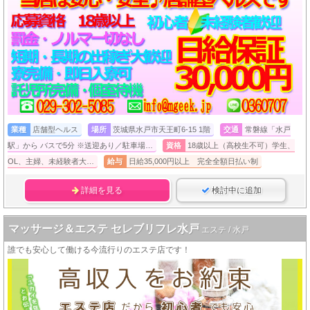
業種
店舗型ヘルス
場所
茨城県水戸市天王町6-15 1階
交通
常磐線「水戸
駅」から バスで5分 ※送迎あり／駐車場…
資格
18歳以上（高校生不可）学生、
OL、主婦、未経験者大…
給与
日給35,000円以上 完全全額日払い制
詳細を見る
検討中に追加
マッサージ＆エステ セレブリフレ水戸
エステ / 水戸
誰でも安心して働ける今流行りのエステ店です！