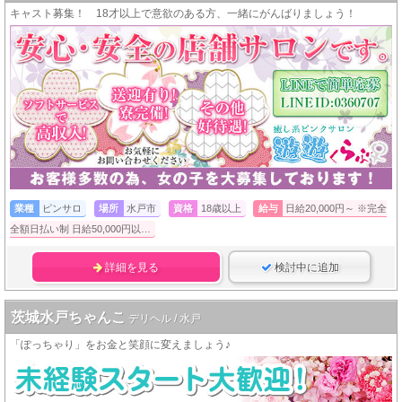
キャスト募集！ 18才以上で意欲のある方、一緒にがんばりましょう！
業種
ピンサロ
場所
水戸市
資格
18歳以上
給与
日給20,000円～ ※完全
全額日払い制 日給50,000円以…
詳細を見る
検討中に追加
茨城水戸ちゃんこ
デリヘル / 水戸
「ぽっちゃり」をお金と笑顔に変えましょう♪