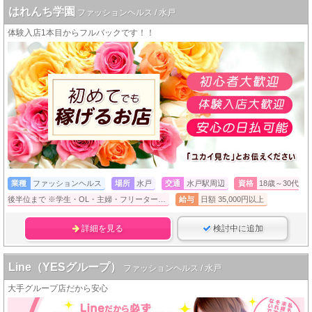
はれんち学園
ファッションヘルス / 水戸
体験入店1本目からフルバックです！！
業種
ファッションヘルス
場所
水戸
交通
水戸駅周辺
資格
18歳～30代
後半位まで ※学生・OL・主婦・フリーター…
給与
日額 35,000円以上
詳細を見る
検討中に追加
Line（YESグループ）
ファッションヘルス / 水戸
大手グループ店だから安心