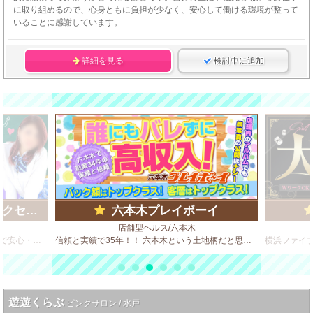
に取り組めるので、心身ともに負担が少なく、安心して働ける環境が整って
いることに感謝しています。
詳細を見る
検討中に追加
ループ)
六本木プレイボーイ
店舗型ヘルス/六本木
ビデオBOX風 店舗型のソフトサービス店で安心・安全・高収入♪
信頼と実績で35年！！ 六本木という土地柄だと思いますが、客質が良いのが自慢のひとつです。 決してハードサービスは求めません！
遊遊くらぶ
ピンクサロン / 水戸