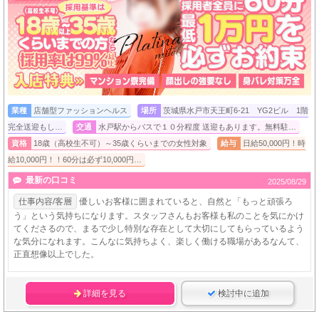
業種
店舗型ファッションヘルス
場所
茨城県水戸市天王町6-21 YG2ビル 1階
完全送迎もし…
交通
水戸駅からバスで１０分程度 送迎もあります。無料駐…
資格
18歳（高校生不可）～35歳くらいまでの女性対象
給与
日給50,000円！時
給10,000円！！60分は必ず10,000円…
最新の口コミ
2025/08/29
仕事内容/客層
優しいお客様に囲まれていると、自然と「もっと頑張ろ
う」という気持ちになります。スタッフさんもお客様も私のことを気にかけ
てくださるので、まるで少し特別な存在として大切にしてもらっているよう
な気分になれます。こんなに気持ちよく、楽しく働ける職場があるなんて、
正直想像以上でした。
詳細を見る
検討中に追加