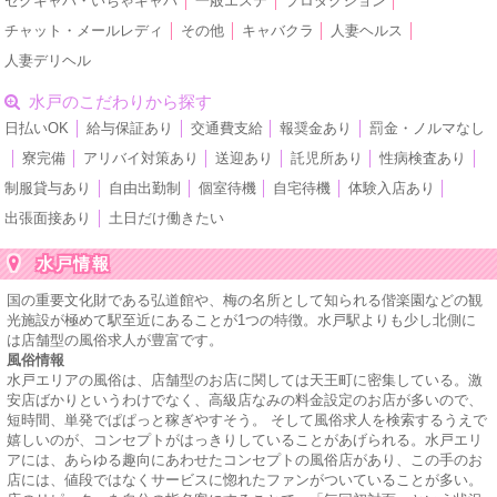
セクキャバ・いちゃキャバ
│
一般エステ
│
プロダクション
│
チャット・メールレディ
│
その他
│
キャバクラ
│
人妻ヘルス
│
人妻デリヘル
水戸のこだわりから探す
日払いOK
│
給与保証あり
│
交通費支給
│
報奨金あり
│
罰金・ノルマなし
│
寮完備
│
アリバイ対策あり
│
送迎あり
│
託児所あり
│
性病検査あり
│
制服貸与あり
│
自由出勤制
│
個室待機
│
自宅待機
│
体験入店あり
│
出張面接あり
│
土日だけ働きたい
水戸情報
国の重要文化財である弘道館や、梅の名所として知られる偕楽園などの観
光施設が極めて駅至近にあることが1つの特徴。水戸駅よりも少し北側に
は店舗型の風俗求人が豊富です。
風俗情報
水戸エリアの風俗は、店舗型のお店に関しては天王町に密集している。激
安店ばかりというわけでなく、高級店なみの料金設定のお店が多いので、
短時間、単発でぱぱっと稼ぎやすそう。 そして風俗求人を検索するうえで
嬉しいのが、コンセプトがはっきりしていることがあげられる。水戸エリ
アには、あらゆる趣向にあわせたコンセプトの風俗店があり、この手のお
店には、値段ではなくサービスに惚れたファンがついていることが多い。