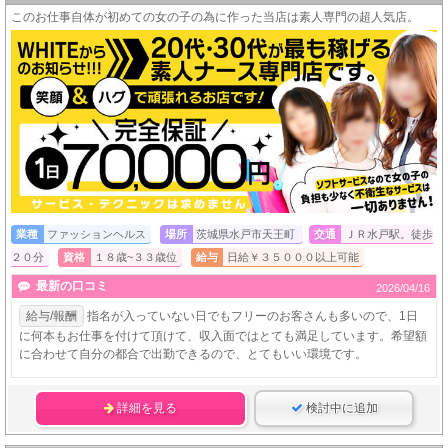
このお仕事自体が初めての女の子の為に作った当店は素人専門の超人気店。
業種
ファッションヘルス
場所
茨城県水戸市天王町
交通
ＪＲ水戸駅。徒歩
２０分
資格
１８歳~３３歳位
給与
日給￥３５０００以上可能
最新の口コミ
2026/04/16
給与/報酬
指名が入っていない日でもフリーのお客さんも多いので、1日
に何本もお仕事を付けて頂けて、収入面ではとても満足しています。希望額
に合わせて自分の都合で出勤できるので、とてもいい環境です。
詳細を見る
検討中に追加