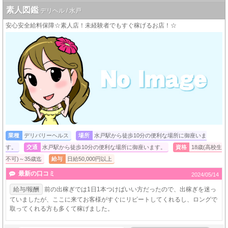
素人図鑑
デリヘル / 水戸
安心安全給料保障☆素人店！未経験者でもすぐ稼げるお店！☆
業種
デリバリーヘルス
場所
水戸駅から徒歩10分の便利な場所に御座いま
す。
交通
水戸駅から徒歩10分の便利な場所に御座います。
資格
18歳(高校生
不可)～35歳迄
給与
日給50,000円以上
最新の口コミ
2024/05/14
給与/報酬
前の出稼ぎでは1日1本つけばいい方だったので、出稼ぎを迷っ
ていましたが、ここに来てお客様がすぐにリピートしてくれるし、ロングで
取ってくれる方も多くて稼げました。