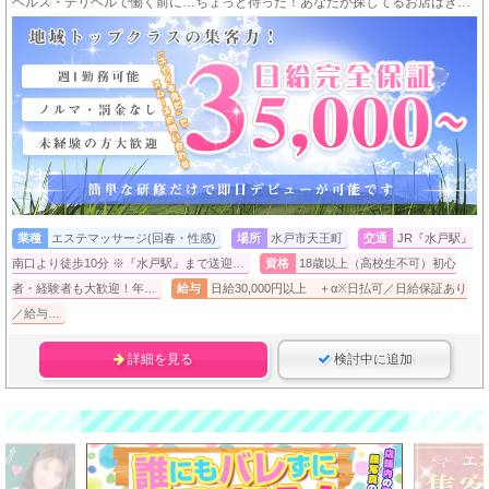
ヘルス・デリヘルで働く前に…ちょっと待った！あなたが探してるお店はきっとココ♥
業種
エステマッサージ(回春・性感)
場所
水戸市天王町
交通
JR『水戸駅』
南口より徒歩10分 ※『水戸駅』まで送迎…
資格
18歳以上（高校生不可）初心
者・経験者も大歓迎！年…
給与
日給30,000円以上 ＋α※日払可／日給保証あり
／給与…
詳細を見る
検討中に追加