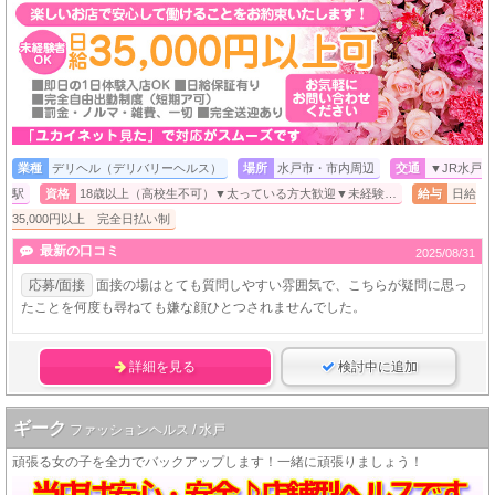
業種
デリヘル（デリバリーヘルス）
場所
水戸市・市内周辺
交通
▼JR水戸
駅
資格
18歳以上（高校生不可）▼太っている方大歓迎▼未経験…
給与
日給
35,000円以上 完全日払い制
最新の口コミ
2025/08/31
応募/面接
面接の場はとても質問しやすい雰囲気で、こちらが疑問に思っ
たことを何度も尋ねても嫌な顔ひとつされませんでした。
詳細を見る
検討中に追加
ギーク
ファッションヘルス / 水戸
頑張る女の子を全力でバックアップします！一緒に頑張りましょう！