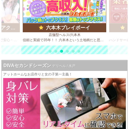
ループ)
六本木プレイボーイ
店舗型ヘルス/六本木
ビデオBOX風 店舗型のソフトサービス店で安心・安全・高収入♪
信頼と実績で35年！！ 六本木という土地柄だと思いますが、客質が良いのが自慢のひとつです。 決してハードサービスは求めません！
DIVAセカンドシーズン
デリヘル / 水戸
アットホームなお店作りと女の子第一主義！