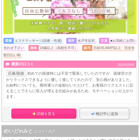
業種
エステマッサージ(回春・性感)
場所
水戸市近郊
交通
■お気軽にお問い
合わせ下さい
資格
18歳以上（高校生不可）
給与
日給35,000円以上 完全全
額日払い制
最新の口コミ
2024/10/06
応募/面接
初めての面接時には不安で緊張していたのですが、面接官の方
がリラックスできるように優しく接してくれたので、安心感がありました。
お給料についても、期待通りの金額がいただけて、お客様のリクエストに応
えることでさらに収入が増える仕組みがあるため、モチベーションが上がり
ます。
詳細を見る
検討中に追加
めいどinみと
エステ / 水戸