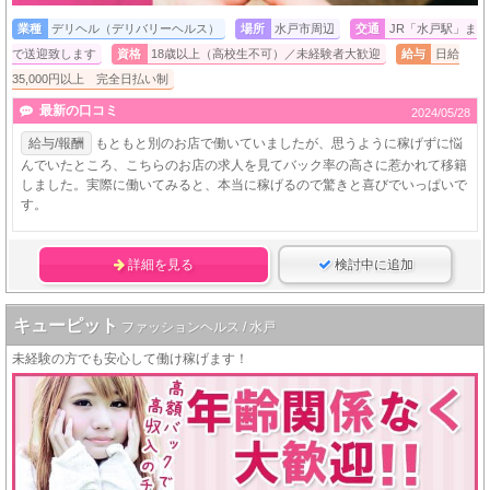
業種
デリヘル（デリバリーヘルス）
場所
水戸市周辺
交通
JR「水戸駅」ま
で送迎致します
資格
18歳以上（高校生不可）／未経験者大歓迎
給与
日給
35,000円以上 完全日払い制
最新の口コミ
2024/05/28
給与/報酬
もともと別のお店で働いていましたが、思うように稼げずに悩
んでいたところ、こちらのお店の求人を見てバック率の高さに惹かれて移籍
しました。実際に働いてみると、本当に稼げるので驚きと喜びでいっぱいで
す。
詳細を見る
検討中に追加
キューピット
ファッションヘルス / 水戸
未経験の方でも安心して働け稼げます！