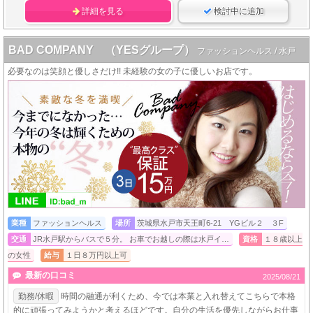
詳細を見る
検討中に追加
BAD COMPANY （YESグループ）
ファッションヘルス / 水戸
必要なのは笑顔と優しさだけ!! 未経験の女の子に優しいお店です。
業種
ファッションヘルス
場所
茨城県水戸市天王町6-21 YGビル２ ３F
交通
JR水戸駅からバスで５分。 お車でお越しの際は水戸イ…
資格
１８歳以上
の女性
給与
１日８万円以上可
最新の口コミ
2025/08/21
勤務/休暇
時間の融通が利くため、今では本業と入れ替えてこちらで本格
的に頑張ってみようかと考えるほどです。自分の生活を優先しながらお仕事