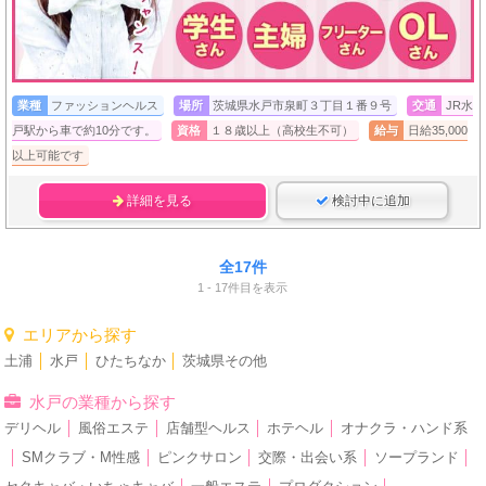
業種
ファッションヘルス
場所
茨城県水戸市泉町３丁目１番９号
交通
JR水
戸駅から車で約10分です。
資格
１８歳以上（高校生不可）
給与
日給35,000
以上可能です
詳細を見る
検討中に追加
全17件
1 - 17件目を表示
エリアから探す
土浦
│
水戸
│
ひたちなか
│
茨城県その他
水戸の業種から探す
デリヘル
│
風俗エステ
│
店舗型ヘルス
│
ホテヘル
│
オナクラ・ハンド系
│
SMクラブ・M性感
│
ピンクサロン
│
交際・出会い系
│
ソープランド
│