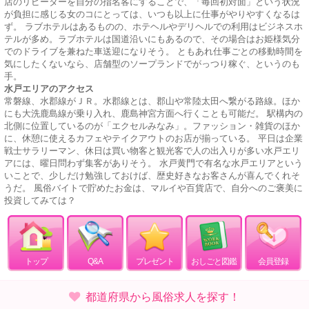
店のリピーターを自分の指名客にすることで、「毎回初対面」という状況
が負担に感じる女のコにとっては、いつも以上に仕事がやりやすくなるは
ず。 ラブホテルはあるものの、ホテヘルやデリヘルでの利用はビジネスホ
テルが多め。ラブホテルは国道沿いにもあるので、その場合はお姫様気分
でのドライブを兼ねた車送迎になりそう。 ともあれ仕事ごとの移動時間を
気にしたくないなら、店舗型のソープランドでがっつり稼ぐ、というのも
手。
水戸エリアのアクセス
常磐線、水郡線がＪＲ。水郡線とは、郡山や常陸太田へ繋がる路線。ほか
にも大洗鹿島線が乗り入れ、鹿島神宮方面へ行くことも可能だ。 駅構内の
北側に位置しているのが「エクセルみなみ」。ファッション・雑貨のほか
に、休憩に使えるカフェやテイクアウトのお店が揃っている。 平日は企業
戦士サラリーマン、休日は買い物客と観光客で人の出入りが多い水戸エリ
アには、曜日問わず集客がありそう。 水戸黄門で有名な水戸エリアという
いことで、少しだけ勉強しておけば、歴史好きなお客さんが喜んでくれそ
うだ。 風俗バイトで貯めたお金は、マルイや百貨店で、自分へのご褒美に
投資してみては？
トップ
Q&A
プレゼント
おしごと図鑑
会員登録
都道府県から風俗求人を探す！