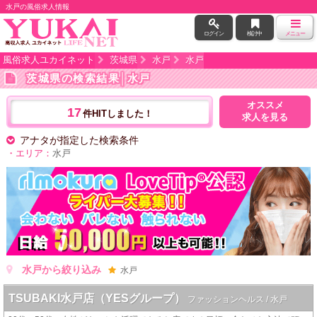
水戸の風俗求人情報
ログイン
検討中
メニュー
風俗求人ユカイネット
茨城県
水戸
水戸
茨城県の検索結果
│水戸
オススメ
17
件HITしました！
求人を見る
アナタが指定した検索条件
・エリア：
水戸
水戸から絞り込み
水戸
TSUBAKI水戸店（YESグループ）
ファッションヘルス / 水戸