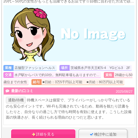
20代～50代の女性がもっとも活躍できるお店です☆目標に合わせた方法で頑張る貴方を完全サポート★
業種
店舗型ファッションヘルス
場所
茨城県水戸市天王町5-4 YGビル3 2F
交通
水戸駅からバスで約10分。無料駐車場もありますので…
資格
28歳から50
歳位までの女性
給与
■日給：3万5千円以上可能 ■月給：80万円以上可能
最新の口コミ
2025/08/27
通勤/待機
待機スペースは個室で、プライバシーがしっかり守られている
のも安心ポイントです。Wi-Fiも完備されているため、動画を観たり読書を
したりと、自分なりの過ごし方で待ち時間を有効に使えます。こうした設備
面の快適さが、長く続けられる理由のひとつだと思います。
詳細を見る
検討中に追加