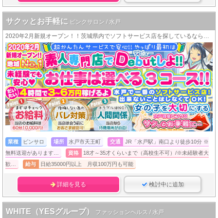
サクッとお手軽に
ピンクサロン / 水戸
2020年2月新規オープン！！茨城県内でソフトサービス店を探しているなら！ここ！！
業種
ピンサロ
場所
水戸市天王町
交通
JR「水戸駅」南口より徒歩10分 ※
無料送迎があります…
資格
18才～35才くらいまで（高校生不可）/※未経験者大
歓…
給与
日給35000円以上 月収100万円も可能
詳細を見る
検討中に追加
WHITE（YESグループ）
ファッションヘルス / 水戸