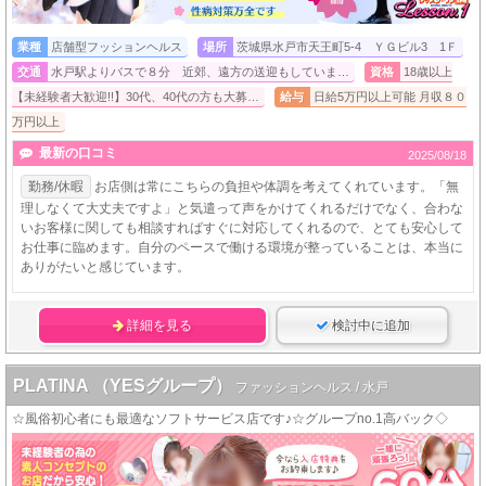
業種
店舗型フッションヘルス
場所
茨城県水戸市天王町5-4 ＹＧビル3 1Ｆ
交通
水戸駅よりバスで８分 近郊、遠方の送迎もしていま…
資格
18歳以上
【未経験者大歓迎!!】30代、40代の方も大募…
給与
日給5万円以上可能 月収８０
万円以上
最新の口コミ
2025/08/18
勤務/休暇
お店側は常にこちらの負担や体調を考えてくれています。「無
理しなくて大丈夫ですよ」と気遣って声をかけてくれるだけでなく、合わな
いお客様に関しても相談すればすぐに対応してくれるので、とても安心して
お仕事に臨めます。自分のペースで働ける環境が整っていることは、本当に
ありがたいと感じています。
詳細を見る
検討中に追加
PLATINA （YESグループ）
ファッションヘルス / 水戸
☆風俗初心者にも最適なソフトサービス店です♪☆グループno.1高バック◇