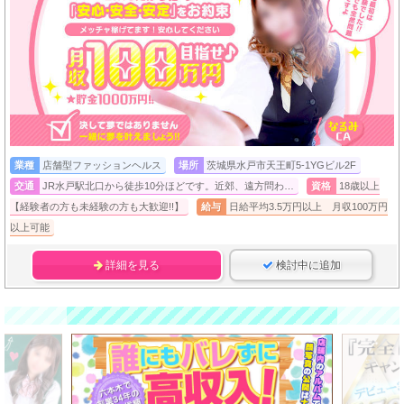
業種
店舗型ファッションヘルス
場所
茨城県水戸市天王町5-1YGビル2F
交通
JR水戸駅北口から徒歩10分ほどです。近郊、遠方問わ…
資格
18歳以上
【経験者の方も未経験の方も大歓迎!!】
給与
日給平均3.5万円以上 月収100万円
以上可能
詳細を見る
検討中に追加