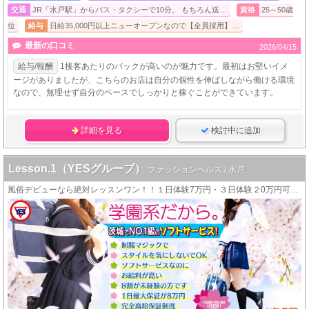
交通
JR「水戸駅」からバス・タクシーで10分。 もちろん送…
資格
25～50歳
位
給与
日給35,000円以上ニューオープンなので【全員採用】…
最新の口コミ
2026/04/15
給与/報酬
1接客あたりのバックが高いのが魅力です。最初はお堅いイメ
ージがありましたが、こちらのお店は自分の個性を伸ばしながら働ける環境
なので、無理せず自分のペースでしっかりと稼ぐことができています。
詳細を見る
検討中に追加
Lesson.1（YESグループ）
ファッションヘルス / 水戸
風俗デビューなら絶対レッスンワン！！１日体験7万円・３日体験２0万円可能！！