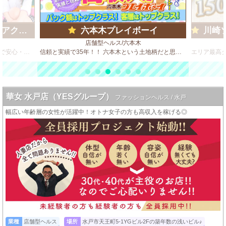
ループ)
六本木プレイボーイ
川崎ソ
店舗型ヘルス/六本木
ビデオBOX風 店舗型のソフトサービス店で安心・安全・高収入♪
信頼と実績で35年！！ 六本木という土地柄だと思いますが、客質が良いのが自慢のひとつです。 決してハードサービスは求めません！
華女 水戸店（YESグループ）
ファッションヘルス / 水戸
幅広い年齢層の女性が活躍中！オトナ女子の方も高収入を稼げる◎
業種
店舗型ヘルス
場所
水戸市天王町5-1YGビル2Fの築年数の浅いビル♪