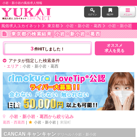
小岩・新小岩の風俗求人情報
ログイン
検討中
メニュー
風俗求人ユカイネット
東京都
小岩・新小岩・葛西
小岩・新小岩
東京都の検索結果
│小岩・新小岩・葛西
オススメ
3
件HITしました！
求人を見る
アナタが指定した検索条件
・エリア：
小岩・新小岩・葛西
小岩・新小岩・葛西から絞り込み
葛西・西葛西
小岩・新小岩
東陽町
CANCAN キャンキャン
デリヘル / 小岩・新小岩