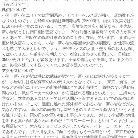
りみどりです！
風俗について
小岩・新小岩エリアでは学園系のデリバリーヘルス店が強く、店舗数もか
なりのものです。お給料の相場は8時間勤務で35000円。頑張り次第では1
日10万円稼ぐ女のコもいるようです。 店舗型のお店が希望なら、小岩駅、
新小岩駅ともに南口側が豊富ですよ！ 30分前後の接客時間で高収入が稼げ
るとあって、初めての風俗仕事の女のコも多く在籍しています。 まずは一
度体験入店をしてから、小岩・新小岩の客層やお店の雰囲気、お仕事の流
れを感じてみるといいでしょう。 根強い人気の人妻・塾女系のお店も負け
てはいません。午前中から朝方まで、都合に合わせて出勤して、日給は
35000円以上のお店が多数あります。千葉や都心から出勤している女のコ
は、終電を逃しても送ってくれるお店を選んでいますよ。
アクセスについて
小岩・新小岩の駅は共に総武線の駅です。新小岩には快速が停まります
が、小岩駅には各駅停車のみの乗り入れとなっています。 東京、新宿、渋
谷などの都心エリアからの所要時間は全て30分前後で、負担のない通勤時
間なのも、風俗ワーカーの女のコから選ばれる理由といえます。 主婦や大
学など、本業のあるコにとっては生活圏から近すぎるエリアでの風俗は避
けたいもの。そこで、適度に離れた郊外都市である小岩・新小岩などが人
気なんですね。 新小岩の南側には屋根つきのルミエール商店街という大き
な通りがあり、雨の日のお買い物にも事欠きません。 対して小岩駅の南側
を出ると真正面にあらわれるのが「フラワーロード」というこれまた巨大
な商店街です。大きなショッピングがしたいなら、イトーヨーカドーだっ
てあるんです。 江戸川を挟んで向こう側はもう千葉県という、東京都心か
ら見たらはずれにあたりますが、風俗業界では地元密着の店舗運営は、確