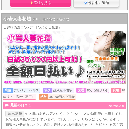
詳細を見る
検討中に追加
小岩人妻花壇
デリヘル / 小岩・新小岩
大好評の為コンパニオンさん大募集♪
業種
デリバリーヘルス
場所
総武線小岩駅
交通
駅から徒歩4分
資格
18
歳以上（高校生不可）
給与
35,000円以上可能
最新の口コミ
2026/02/05
給与/報酬
知名度のあるお店ということもあり、どの時間帯に出勤しても
お客様の来店が安定しています。忙しい分しっかり収入につながりますし、
頑張った分がきちんとお給料に反映される仕組みなので、自然とやる気も高