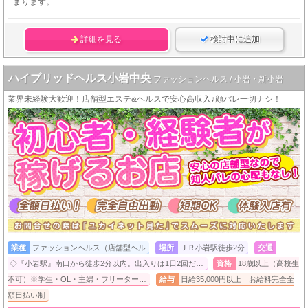
まります。
詳細を見る
検討中に追加
ハイブリッドヘルス小岩中央
ファッションヘルス / 小岩・新小岩
業界未経験大歓迎！店舗型エステ&ヘルスで安心高収入♪顔バレ一切ナシ！
業種
ファッションヘルス（店舗型ヘル
場所
ＪＲ小岩駅徒歩2分
交通
◇『小岩駅』南口から徒歩2分以内。出入りは1日2回だ…
資格
18歳以上（高校生
不可）※学生・OL・主婦・フリーター…
給与
日給35,000円以上 お給料完全全
額日払い制