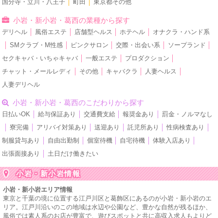
国分寺・立川・八王子
│
町田
│
東京都その他
小岩・新小岩・葛西の業種から探す
デリヘル
│
風俗エステ
│
店舗型ヘルス
│
ホテヘル
│
オナクラ・ハンド系
│
SMクラブ・M性感
│
ピンクサロン
│
交際・出会い系
│
ソープランド
│
セクキャバ・いちゃキャバ
│
一般エステ
│
プロダクション
│
チャット・メールレディ
│
その他
│
キャバクラ
│
人妻ヘルス
│
人妻デリヘル
小岩・新小岩・葛西のこだわりから探す
日払いOK
│
給与保証あり
│
交通費支給
│
報奨金あり
│
罰金・ノルマなし
│
寮完備
│
アリバイ対策あり
│
送迎あり
│
託児所あり
│
性病検査あり
│
制服貸与あり
│
自由出勤制
│
個室待機
│
自宅待機
│
体験入店あり
│
出張面接あり
│
土日だけ働きたい
小岩・新小岩情報
小岩・新小岩エリア情報
東京と千葉の境に位置する江戸川区と葛飾区にあるのが小岩・新小岩のエ
リア。江戸川沿いのこの地域は水辺や公園など、豊かな自然が残るほか、
風俗では素人系のお店が豊富で、遊びスポットと共に高収入求人もよりど