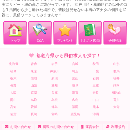
実にリピート率の高さに繋がっています。 江戸川区・葛飾区住み以外のコ
も生活圏から少し離れた場所で、普段は見せない本当のアナタの個性を武
器に、風俗ワークしてみませんか？
トップ
Q&A
プレゼント
おしごと図鑑
会員登録
都道府県から風俗求人を探す！
北海道
青森
岩手
宮城
秋田
山形
福島
東京
神奈川
埼玉
千葉
群馬
栃木
茨城
新潟
富山
石川
福井
長野
山梨
愛知
岐阜
三重
静岡
大阪
京都
兵庫
滋賀
奈良
和歌山
岡山
鳥取
島根
広島
山口
香川
高知
愛媛
徳島
福岡
熊本
大分
佐賀
長崎
宮崎
鹿児島
沖縄
お問い合わせ
掲載のお問い合わせ
運営会社
利用規約