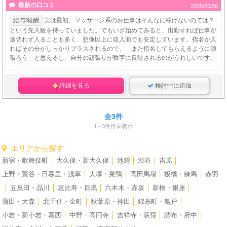
最新の口コミ
2025/06/06
給与/報酬
実は最初、マッサージ系のお仕事はそんなに稼げないのでは？
という先入観を持っていました。でもいざ始めてみると、出勤すれば仕事が
途切れず入ることも多く、想像以上に収入面でも安定しています。指名が入
ればその分がしっかりプラスされるので、「また指名してもらえるように頑
張ろう」と思えるし、自分の頑張りが数字に反映されるのがうれしいです。
詳細を見る
検討中に追加
全3件
1 - 3件目を表示
エリアから探す
新宿・歌舞伎町
│
大久保・新大久保
│
池袋
│
渋谷
│
吉原
│
上野・鶯谷・日暮里・浅草
│
大塚・巣鴨
│
高田馬場
│
板橋・練馬
│
赤羽
│
五反田・品川
│
恵比寿・目黒
│
六本木・赤坂
│
新橋・銀座
│
蒲田・大森
│
北千住・金町
│
秋葉原・神田
│
錦糸町・亀戸
│
小岩・新小岩・葛西
│
中野・高円寺
│
吉祥寺・荻窪
│
調布・府中
│