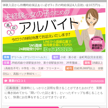
体験入店から待機時給保証あり♪必ず3ヶ月の時給保証&入店祝い金10万円をお支払い!!
業種
デリヘル（デリバリーヘルス）
場所
小岩・新小岩・金町周辺(完全送迎)
交通
JR総武線/小岩駅徒歩3分、新小岩駅徒歩3分、JR常盤線…
資格
18歳以上
（高校生不可）※学生・OL・主婦・フリーター…
給与
日給35,000円以上 全額
日払い、高額バック率60％～…
最新の口コミ
2025/02/09
応募/面接
面接時にしっかりと説明を受けることができたおかげで、実際
に働き始めてから「聞いていた話と違う」といったギャップを感じることも
なく、快適にお仕事をすることができています。