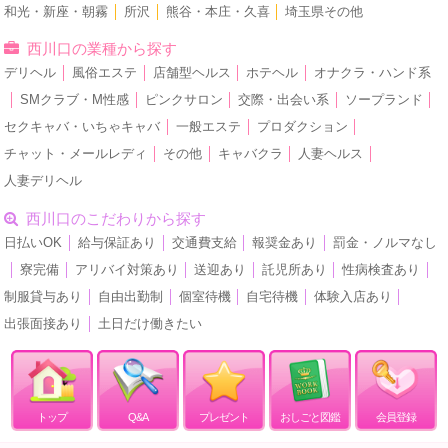
和光・新座・朝霧
│
所沢
│
熊谷・本庄・久喜
│
埼玉県その他
西川口の業種から探す
デリヘル
│
風俗エステ
│
店舗型ヘルス
│
ホテヘル
│
オナクラ・ハンド系
│
SMクラブ・M性感
│
ピンクサロン
│
交際・出会い系
│
ソープランド
│
セクキャバ・いちゃキャバ
│
一般エステ
│
プロダクション
│
チャット・メールレディ
│
その他
│
キャバクラ
│
人妻ヘルス
│
人妻デリヘル
西川口のこだわりから探す
日払いOK
│
給与保証あり
│
交通費支給
│
報奨金あり
│
罰金・ノルマなし
│
寮完備
│
アリバイ対策あり
│
送迎あり
│
託児所あり
│
性病検査あり
│
制服貸与あり
│
自由出勤制
│
個室待機
│
自宅待機
│
体験入店あり
│
出張面接あり
│
土日だけ働きたい
トップ
Q&A
プレゼント
おしごと図鑑
会員登録