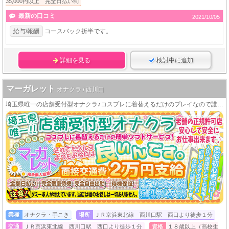
35,000円以上 完全日払い制
最新の口コミ
2021/10/05
給与/報酬
コースバック折半です。
詳細を見る
検討中に追加
マーガレット
オナクラ / 西川口
埼玉県唯一の店舗受付型オナクラ♪コスプレに着替えるだけのプレイなので誰でも簡単に高収入をＧＥＴできますＯ(≧∇≦)Ｏ
業種
オナクラ・手こき
場所
ＪＲ京浜東北線 西川口駅 西口より徒歩１分
交通
ＪＲ京浜東北線 西川口駅 西口より徒歩１分
資格
１８歳以上（高校生