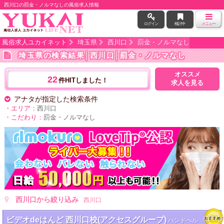
西川口の罰金・ノルマなしの風俗求人情報
ログイン
検討中
メニュー
風俗求人ユカイネット
埼玉県
西川口
罰金・ノルマなし
埼玉県の検索結果
│西川口│罰金・ノルマなし
オススメ
22
件HITしました！
求人を見る
アナタが指定した検索条件
・エリア：
西川口
・こだわり：
罰金・ノルマなし
西川口から絞り込み
西川口
ビデオdeはんど 西川口校(アクセスグループ)
ハンドヘル