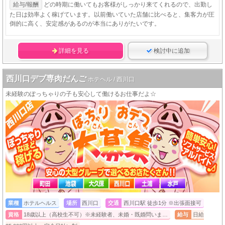
給与/報酬
どの時期に働いてもお客様がしっかり来てくれるので、出勤し
た日は効率よく稼げています。以前働いていた店舗に比べると、集客力が圧
倒的に高く、安定感があるのが本当にありがたいです。
詳細を見る
検討中に追加
西川口デブ専肉だんご
ホテヘル / 西川口
未経験のぽっちゃりの子も安心して働けるお仕事だよ☆
業種
ホテルヘルス
場所
西川口
交通
西川口駅 徒歩1分 ※出張面接可
資格
18歳以上（高校生不可）※未経験者、未婚・既婚問いま…
給与
日給