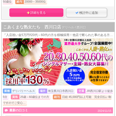
50歳位
給与
20000～35000位
詳細を見る
検討中に追加
こあくまな熟女たち 西川口店
デリヘル / 西川口
『入店祝い金5万円!!20代～60代の方を積極採用！他店で断られた事のある方も大歓迎です！』
業種
デリバリーヘルス
場所
埼玉県川口市西川口
交通
JR西川口駅より徒歩
5分
資格
25歳～60歳位までの方
給与
日給 45,000円以上可能 完全日払い制
ですのでご安心…
最新の口コミ
2024/11/15