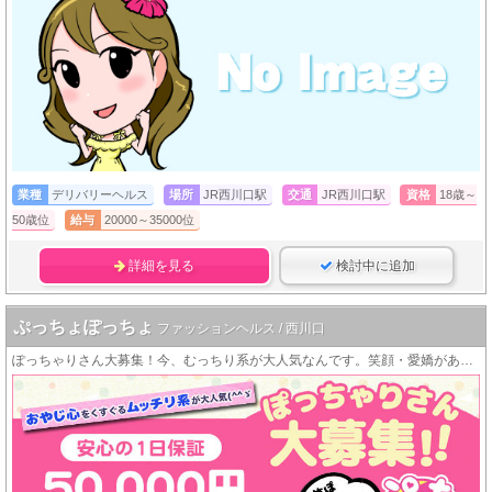
業種
デリバリーヘルス
場所
JR西川口駅
交通
JR西川口駅
資格
18歳～
50歳位
給与
20000～35000位
詳細を見る
検討中に追加
ぷっちょぽっちょ
ファッションヘルス / 西川口
ぽっちゃりさん大募集！今、むっちり系が大人気なんです。笑顔・愛嬌があればOK！