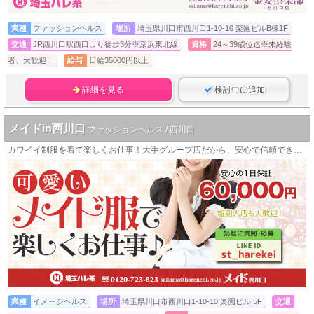
業種
ファッションヘルス
場所
埼玉県川口市西川口1-10-10 楽園ビルB棟1F
交通
JR西川口駅西口より徒歩3分※京浜東北線
資格
24～39歳位迄※未経験
者、大歓迎！
給与
日給35000円以上
詳細を見る
検討中に追加
メイドin西川口
ファッションヘルス / 西川口
カワイイ制服を着て楽しくお仕事！大手グループ店だから、安心で信頼できる特典がいっぱい！
業種
イメージヘルス
場所
埼玉県川口市西川口1-10-10 楽園ビル 5F
交通