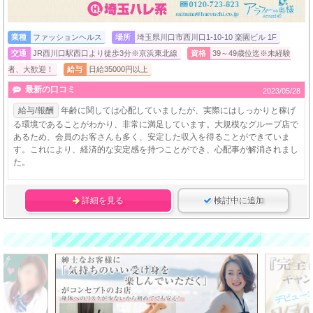
業種
ファッションヘルス
場所
埼玉県川口市西川口1-10-10 楽園ビル 1F
交通
JR西川口駅西口より徒歩3分※京浜東北線
資格
39～49歳位迄※未経験
者、大歓迎！
給与
日給35000円以上
最新の口コミ
2023/05/28
給与/報酬
年齢に関しては心配していましたが、実際にはしっかりと稼げ
る環境であることがわかり、非常に満足しています。大規模なグループ店で
あるため、会員のお客さんも多く、安定した収入を得ることができていま
す。これにより、経済的な安定感を持つことができ、心配事が解消されまし
た。
詳細を見る
検討中に追加