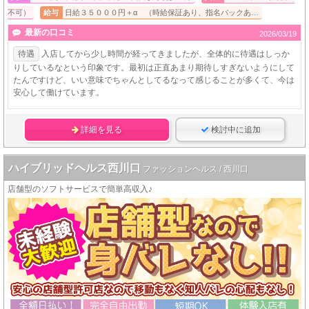
不可）
給与
日給３５０００円＋α （時給保証あり、指名バックあ…
最新の口コミ
2026/03/19
待遇
入店してから少し時間が経ってきましたが、全体的に待遇はしっか
りしているなという印象です。最初は正直あまり期待しすぎないようにして
たんですけど、いい意味でちゃんとしてるなって感じることが多くて、今は
安心して働けています。
詳細を見る
検討中に追加
ハイブリッドヘルス西川口
ファッションヘルス / 西川口
店舗型のソフトサービスで簡単高収入♪