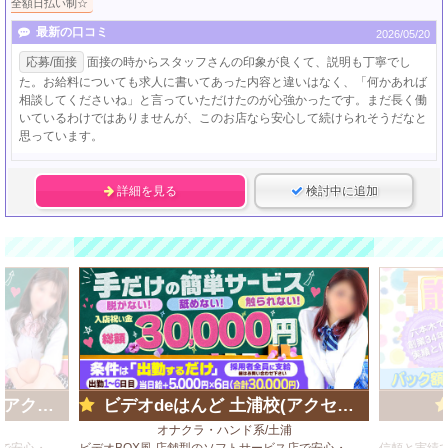
全額日払い制☆
最新の口コミ
2026/05/20
応募/面接
面接の時からスタッフさんの印象が良くて、説明も丁寧でし
た。お給料についても求人に書いてあった内容と違いはなく、「何かあれば
相談してくださいね」と言っていただけたのが心強かったです。まだ長く働
いているわけではありませんが、このお店なら安心して続けられそうだなと
思っています。
詳細を見る
検討中に追加
ループ)
ビデオdeはんど 土浦校(アクセスグループ)
オナクラ・ハンド系/土浦