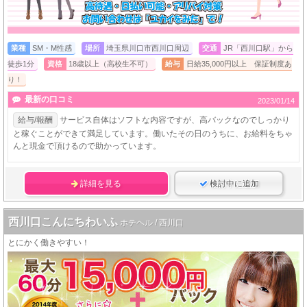
業種
SM・M性感
場所
埼玉県川口市西川口周辺
交通
JR「西川口駅」から
徒歩1分
資格
18歳以上（高校生不可）
給与
日給35,000円以上 保証制度あ
り！
最新の口コミ
2023/01/14
給与/報酬
サービス自体はソフトな内容ですが、高バックなのでしっかり
と稼ぐことができて満足しています。働いたその日のうちに、お給料をちゃ
んと現金で頂けるので助かっています。
詳細を見る
検討中に追加
西川口こんにちわいふ
ホテヘル / 西川口
とにかく働きやすい！