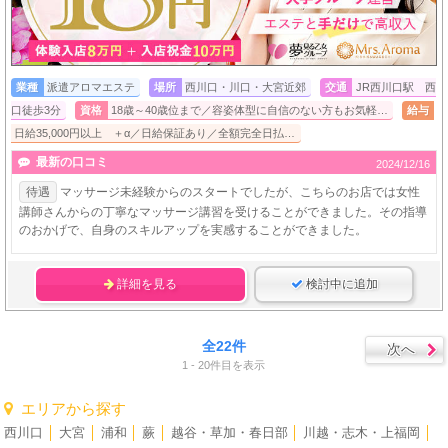
業種
派遣アロマエステ
場所
西川口・川口・大宮近郊
交通
JR西川口駅 西
口徒歩3分
資格
18歳～40歳位まで／容姿体型に自信のない方もお気軽…
給与
日給35,000円以上 ＋α／日給保証あり／全額完全日払…
最新の口コミ
2024/12/16
待遇
マッサージ未経験からのスタートでしたが、こちらのお店では女性
講師さんからの丁寧なマッサージ講習を受けることができました。その指導
のおかげで、自身のスキルアップを実感することができました。
詳細を見る
検討中に追加
全22件
次へ
1 - 20件目を表示
エリアから探す
西川口
│
大宮
│
浦和
│
蕨
│
越谷・草加・春日部
│
川越・志木・上福岡
│