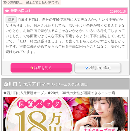
35,000円以上 完全全額日払い制です♪
最新の口コミ
2026/05/18
待遇
応募する前は、自分の年齢で本当に大丈夫なのかなという不安がか
なりありました。採用されたとしても、若い子より条件が悪くなるんじゃな
いかとか、お給料面で差があるんじゃないかとか、いろいろ考えてしまって
いました。でも面接ではそんな不安を否定するように丁寧に話をしていただ
けて、「ぜひ一緒に頑張りましょう」と言ってもらえたのがすごく嬉しかっ
たです。実際に働き始めてからも年齢を理由に困ったことはなく、安心して
続けられています。
詳細を見る
検討中に追加
西川口ミセスアロマ
デリバリーエステ / 西川口
◆西川口に6月新規オープン◆20代・30代の女性が活躍できるエステ店！