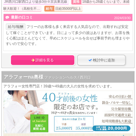
JR西川口駅西口より徒歩3分※京浜東北線
資格
18歳から28歳くらいまで。未経
験大歓迎！（高校生不…
給与
日給35000円以上
最新の口コミ
2024/03/30
給与/報酬
フリーのお客様も多く来店する人気店なので、出勤すれば安定
して稼ぐことができています。日によって多少の波はありますが、お茶を挽
く心配はほとんどなくて、早めにスケジュールを出せば事前予約も埋まりや
すいので安心です。
詳細を見る
検討中に追加
アラフォーna奥様
ファッションヘルス / 西川口
アラフォー女性専門店！39歳〜49歳の大人の女性を求めています。