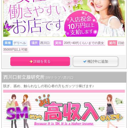
業種
デリヘル
場所
西川口
資格
20代~40代くらいまでの貴女
給与
日給
35000円以上可能
詳細を見る
検討中に追加
西川口前立腺研究所
SMクラブ / 西川口
脱ぎ、舐め、触られなしの初心者の方もガッツリ稼げます♪