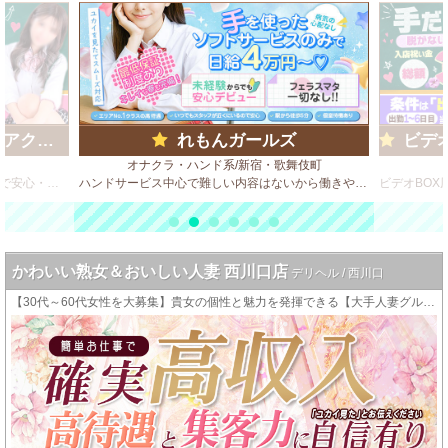
ループ)
れもんガールズ
ビデオd
オナクラ・ハンド系/新宿・歌舞伎町
ビデオBOX風 店舗型のソフトサービス店で安心・安全・高収入♪
ハンドサービス中心で難しい内容はないから働きやすさ◎
かわいい熟女＆おいしい人妻 西川口店
デリヘル / 西川口
【30代～60代女性を大募集】貴女の個性と魅力を発揮できる【大手人妻グループ店】です