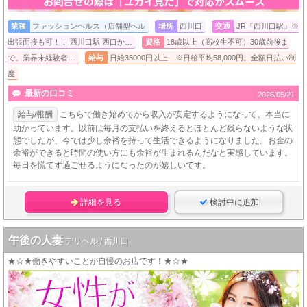
業種
ファッションヘルス（店舗型ヘル
場所
西川口
交通
JR『西川口駅』※
出張面接も可！！ 西川口駅 西口か…
資格
18歳以上（高校生不可）30歳前後ま
で。業界未経験者…
給与
日給35000円以上 ※日給平均58,000円。全額日払い制
度
最新の口コミ
2026/05/21
給与/報酬
こちらで働き始めてから収入が安定するようになって、本当に
助かっています。以前は毎月の支払いを終えるとほとんど残らないような状
態でしたが、今では少し余裕を持って生活できるようになりました。お金の
余裕ができると時間の使い方にも余裕が生まれるんだなと実感しています。
毎日を慌てず過ごせるようになったのが嬉しいです。
詳細を見る
検討中に追加
午後の人妻
デリヘル / 西川口
★☆★働きやすいことが自慢のお店です！★☆★