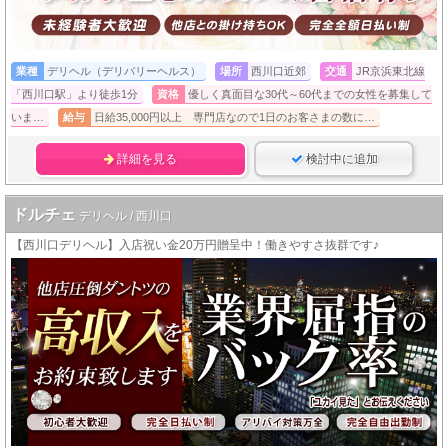
業種
デリヘル（デリバリーヘルス）
場所
西川口近郊
交通
JR京浜東北線
「西川口駅」より徒歩1分
資格
優しく真面目な30代～60代までの女性を募集して
いま…
給与
日給35,000円以上 専門店なので1日のお客さまの数に…
詳細を見る
検討中に追加
ドルチェ
デリヘル / 西川口
【西川口デリヘル】入店祝い金20万円贈呈中！働きやすさ抜群です♪