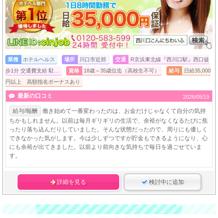
業種
ホテルヘルス
場所
川口市近郊
交通
R京浜東北線『西川口駅』西口徒
歩1分 交通費支給 駐…
資格
18歳～35歳位迄（高校生不可）
給与
日給35,000
円以上 高額指名ボーナスあり
最新の口コミ
2026/05/19
給与/報酬
働き始めて一番変わったのは、お金だけじゃなくて自分の気持
ちかもしれません。以前は毎月ギリギリの生活で、余裕がなくなるたびに焦
ったり落ち込んだりしていました。そんな状態だったので、周りにも優しく
できなかった気がします。今は少しずつですが貯金もできるようになり、心
にも余裕が出てきました。以前より前向きな気持ちで毎日を過ごせていま
す。
詳細を見る
検討中に追加