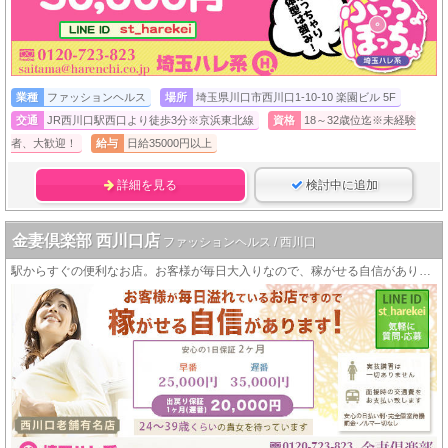
業種
ファッションヘルス
場所
埼玉県川口市西川口1-10-10 楽園ビル 5F
交通
JR西川口駅西口より徒歩3分※京浜東北線
資格
18～32歳位迄※未経験
者、大歓迎！
給与
日給35000円以上
詳細を見る
検討中に追加
金妻倶楽部 西川口店
ファッションヘルス / 西川口
駅からすぐの便利なお店。お客様が毎日大入りなので、稼がせる自信があります！