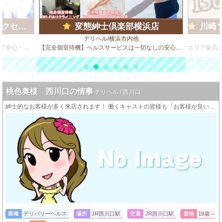
ループ)
変態紳士倶楽部横浜店
川崎ソ
デリヘル/横浜市内他
ビデオBOX風 店舗型のソフトサービス店で安心・安全・高収入♪
【完全個室待機】ヘルスサービスは一切なしの安心の触られないM性感店
桃色奥様 西川口の情事
デリヘル / 西川口
紳士的なお客様が多く来店されます！ 働くキャストの皆様も「お客様が良い人ばっかりだから続けられる♪」という方が大変多いんですよ！
業種
デリバリーヘルス
場所
JR西川口駅
交通
JR西川口駅
資格
18歳～