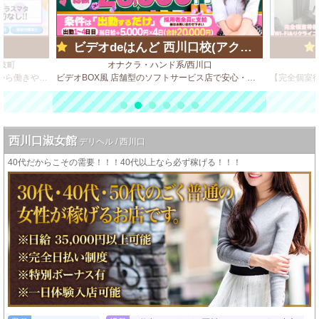
ビデオdeはんど 西川口校(アクセスグループ)
伎町
オナクラ・ハンド系/西川口
ハンドサービス中心で難しい内容はないから働きやすさ◎
ビデオBOX風 店舗型のソフトサービス店で安心・安全・高収入♪
西川口淑女館
デリヘル / 西川口
40代だからこその需要！！！40代以上なら必ず稼げる！！！