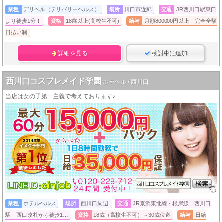
業種
デリヘル（デリバリーヘルス）
場所
川口市近郊
交通
JR西川口駅東口
より徒歩1分！
資格
18歳以上(高校生不可)
給与
月額800000円以上 完全全額
日払い制
詳細を見る
検討中に追加
西川口コスプレメイド学園
ホテヘル / 西川口
当店は女の子第一主義で考えております♪
業種
ホテルヘルス
場所
西川口周辺
交通
JR京浜東北線・根岸線「西川口
駅」西口改札から徒歩1…
資格
18歳（高校生不可）～30歳位迄
給与
日給