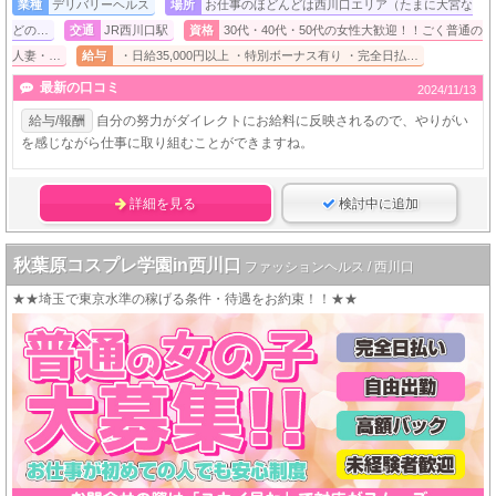
業種
デリバリーヘルス
場所
お仕事のほどんどは西川口エリア（たまに大宮な
どの…
交通
JR西川口駅
資格
30代・40代・50代の女性大歓迎！！ごく普通の
人妻・…
給与
・日給35,000円以上 ・特別ボーナス有り ・完全日払…
最新の口コミ
2024/11/13
給与/報酬
自分の努力がダイレクトにお給料に反映されるので、やりがい
を感じながら仕事に取り組むことができますね。
詳細を見る
検討中に追加
秋葉原コスプレ学園in西川口
ファッションヘルス / 西川口
★★埼玉で東京水準の稼げる条件・待遇をお約束！！★★