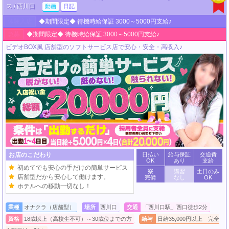
ス / 西川口
動画
日記
体験入店
◆期間限定◆ 待機時給保証 3000～5000円支給♪
急募
◆期間限定◆ 待機時給保証 3000～5000円支給♪
ビデオBOX風 店舗型のソフトサービス店で安心・安全・高収入♪
お店のこだわり
日払い
給与保証
交通費
OK
あり
支給
初めてでも安心の手だけの簡単サービス
寮
講習
土日のみ
店舗型だから安心して働けます。
完備
なし
OK
ホテルへの移動一切なし！
業種
オナクラ（店舗型）
場所
西川口
交通
「西川口駅」西口徒歩2分
資格
18歳以上（高校生不可）～30歳位までの方
給与
日給35,000円以上 完全