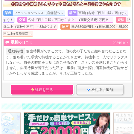
業種
ファッションヘルス（店舗型ヘル
場所
西川口各線『西川口駅』西口から
すぐ！
交通
各線『西川口駅』西口からすぐ！ ●面接交通費1万円支…
資格
18
歳以上（高校生不可）～33歳位まで
給与
日給35000円以上●日給35,000～85,000
円以上●各種高額…
最新の口コミ
2024/11/14
通勤/待機
個室待機ができるので、他の女の子たちと顔を合わせることな
く、落ち着いた環境で待機することができます。待機中は一人でリラックス
しながら、自分の時間を大切に過ごせるので、ストレスを感じることがあり
ません。集団待機が苦手だった私は、事前に面接の際に個室待機が可能かど
うかをしっかり確認しましたが、それが正解でしたね。
詳細を見る
検討中に追加