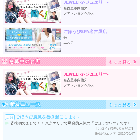
JEWELRY-ジュエリー-
名古屋市内他栄
ファッションヘルス
ごほうびSPA名古屋店
栄
エステ
急募中のお店
もっと見る
JEWELRY-ジュエリー-
名古屋市内他栄
ファッションヘルス
新着ニュース
もっと見る
ごほうび旋風を巻き起こします♪
店発
皆様初めまして！！ 東京エリアで爆発的人気の「ごほうびSPA」です♪ ご存知の方もいらっしゃるかと思いますが 当店と同じコンセプトのお店は系列店含めまだ3店舗（五反田店、池袋店） しかありません。 つまり・・・・ ブルーオーシャンの状態です。（業界用語で敵がいなくて未開拓の市場） ということは この大きな名古屋エリアの中で一人勝ちできる可能性が高いということです！ ＝たくさん稼げる！（言うまでもないですよね(^^;)） もちろんこれから類似店も出てくる可能性もありますが 風俗店ってそんな簡単にはつくれませんよね！ ですのでこの風俗発祥の地「名古屋」で 一緒に楽しく働いて 【ごほうび旋風】を巻き起こしませんか？？ 【ごほうびSPA 名古屋店】 TEL：0120-956-370 MAIL:gohoubi_nagoya_job@star-group.co.jp LINE ID:job@star-group
【ごほうびSPA名古屋店】
栄/風俗エステ 2026/08/07