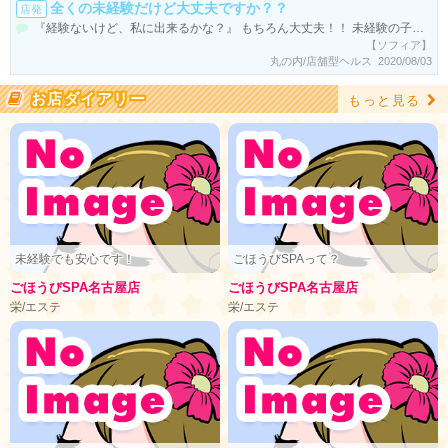
全くの未経験だけど大丈夫ですか？？
店発
『経験ないけど、私に出来るかな？』 もちろん大丈夫！！ 未経験の子からの質問で多いのが、 「どんな仕事？」 「自分に出来る？」 「どのくらい稼げるのか？」 「見た目に自信が無い！」 誰もが思うことですが 今現在働かれている子達も 同じような質問や不安を 持ちながら飛び込んで来てるんですよね。 店長・スタッフみんなで 女の子の抱えているものを 全て解決していきますよ！！ 《どんなお仕事？》 シャワールームが完備されている 個室で体をキレイに洗った後、 ベットにて手と口を使って リップサービス後 口内発射にてフィニッシュして頂きます。 《自分に出来る？》 面接に来てすぐ仕事なんて 事は絶対にありませんよ。 まず、しっかりとお仕事の流れから サービスの内容を口頭と 絵コンテのマニュアルを見ながら 分かりやすく説明しますので理解も早いんです。 《どのくらい稼げるの？》 収入はＯＬさんや アルバイトとは比べ物に ならないくらい稼げますよ！！ でも、知らない世界だから わからないですよね(^_^.) その為にソフィアでは 時給保証システム があるんですよ～♪♪
【ソフィア】
丸の内/店舗型ヘルス 2020/08/03
お店ダイアリー
もっと見る
未経験でも安心です！
ごほうびSPAって？
ごほうびSPA名古屋店
ごほうびSPA名古屋店
栄/エステ
栄/エステ