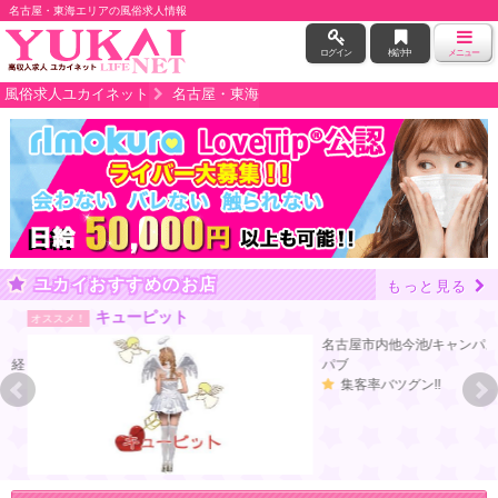
名古屋・東海エリアの風俗求人情報
ログイン
検討中
メニュー
風俗求人ユカイネット
名古屋・東海
ユカイおすすめのお店
もっと見る
キューピット
オススメ！
名古屋市内他今池/キャンパス
経
パブ
集客率バツグン!!