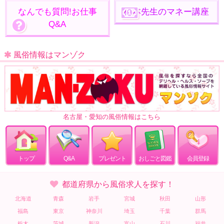
なんでも質問!お仕事
松本先生のマネー講座
Q&A
風俗情報はマンゾク
名古屋・愛知の風俗情報はこちら
トップ
Q&A
プレゼント
おしごと図鑑
会員登録
都道府県から風俗求人を探す！
北海道
青森
岩手
宮城
秋田
山形
福島
東京
神奈川
埼玉
千葉
群馬
栃木
茨城
新潟
富山
石川
福井