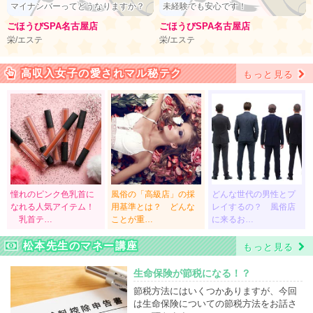
マイナンバーってどうなりますか？
未経験でも安心です！
ごほうびSPA名古屋店
ごほうびSPA名古屋店
栄/エステ
栄/エステ
高収入女子の愛されマル秘テク
もっと見る
憧れのピンク色乳首に
風俗の「高級店」の採
どんな世代の男性とプ
なれる人気アイテム！
用基準とは？ どんな
レイするの？ 風俗店
乳首テ…
ことが重…
に来るお…
松本先生のマネー講座
もっと見る
生命保険が節税になる！？
節税方法にはいくつかありますが、今回
は生命保険についての節税方法をお話さ