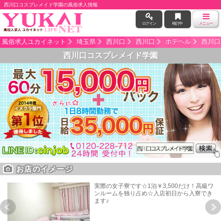
西川口コスプレメイド学園の風俗求人情報
ログイン
検討中
メニュー
風俗求人ユカイネット
埼玉県
西川口
西川口
ホテヘル
西川口
西川口コスプレメイド学園
お店のイメージ
実際の女子寮です☆1泊￥3,500だけ！高級ワ
ンルームを独り占め☆入店初日から入寮でき
ます♪