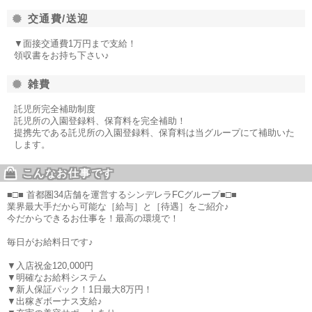
交通費/送迎
▼面接交通費1万円まで支給！
領収書をお持ち下さい♪
雑費
託児所完全補助制度
託児所の入園登録料、保育料を完全補助！
提携先である託児所の入園登録料、保育料は当グループにて補助いた
します。
こんなお仕事です
■□■ 首都圏34店舗を運営するシンデレラFCグループ■□■
業界最大手だから可能な［給与］と［待遇］をご紹介♪
今だからできるお仕事を！最高の環境で！
毎日がお給料日です♪
▼入店祝金120,000円
▼明確なお給料システム
▼新人保証パック！1日最大8万円！
▼出稼ぎボーナス支給♪