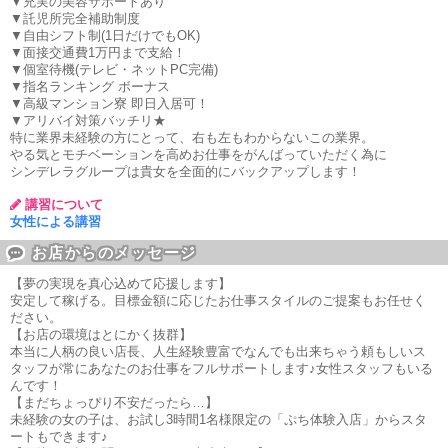
▼充実の美容サポートあり
▼託児所完全補助制度
▼自由シフト制(1日だけでもOK)
▼面接交通費1万円まで支給！
▼個室待機(テレビ・ネットPC完備)
▼指名ランキング ボーナス
▼高級マンション寮 即日入居可！
▼アリバイ対策バッチリ★
特に業界未経験の方にとって、右も左もわからないこの業界。
やる気とモチベーションを高めお仕事をがんばっていただく為に
シンデレラグループは貴女を全面的にバックアップします！
講習について
女性による講習
お店からのメッセージ
【夢の実現を真心込めて応援します】
安定して稼げる。目標金額に応じたお仕事スタイルのご提案もお任せく
ださい。
【お店の環境はとにかく抜群】
本当に人柄の良い店長、人生経験豊富でなんでも出来ちゃう頼もしいス
タッフが常にあなたのお仕事をフルサポートします♪女性スタッフもいる
んです！
【まだちょっぴり不安だったら…】
未経験の女の子は、お試し3時間1名様限定の「ぷち体験入店」からスタ
ートもできます♪