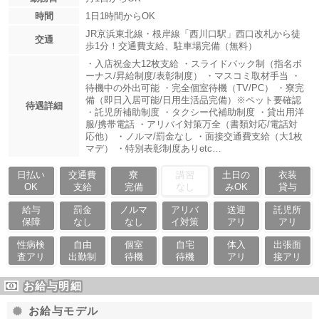
時間
1日1時間からOK
JR京浜東北線・根岸線「西川口駅」西口改札から徒
交通
歩1分！交通費支給、駐車場完備（無料）
・入店祝金大12枚支給 ・スライドバック制（指名ボ
ーナス/昇給制度/表彰制度） ・マスコミ取材手当 ・
待機中の外出可能 ・完全個室待機（TV/PC） ・寮完
備（即日入居可能/日用生活品完備）※ペット要確認
待遇詳細
・託児所補助制度 ・タクシー代補助制度 ・貸出用洋
服/携帯電話 ・アリバイ対策万全（書類対応/電話対
応他） ・ノルマ/罰金なし ・面接交通費支給（大1枚
マデ） ・特別表彰制度ありetc…
日払い
交通費
寮
講習
土日の
衣装
OK
支給
完備
なし
みOK
貸与
給与
罰金
ノルマ
アリバ
送迎
託児所
保障
なし
なし
イ対策
アリ
アリ
性病検
自由
個室
自宅
体入
出張面
査アリ
出勤制
待機
待機
アリ
接アリ
お給与明細
お給与モデル