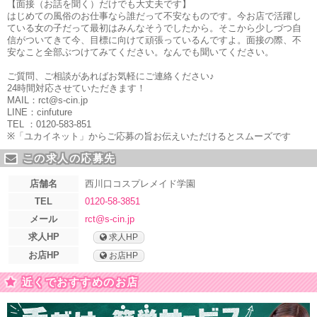
【面接（お話を聞く）だけでも大丈夫です】
はじめての風俗のお仕事なら誰だって不安なものです。今お店で活躍し
ている女の子だって最初はみんなそうでしたから。そこから少しづつ自
信がついてきて今、目標に向けて頑張っているんですよ。面接の際、不
安なこと全部ぶつけてみてください。なんでも聞いてください。
ご質問、ご相談があればお気軽にご連絡ください♪
24時間対応させていただきます！
MAIL：rct@s-cin.jp
LINE：cinfuture
TEL ：0120-583-851
※「ユカイネット」からご応募の旨お伝えいただけるとスムーズです
この求人の応募先
店舗名
西川口コスプレメイド学園
TEL
0120-58-3851
メール
rct@s-cin.jp
求人HP
求人HP
お店HP
お店HP
近くでおすすめのお店