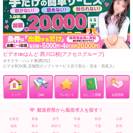
ビデオdeはんど 西川口校(アクセスグループ)
オナクラ・ハンド系/西川口
ビデオBOX風 店舗型のソフトサービス店で安心・安全・高収入♪
トップ
Q&A
プレゼント
おしごと図鑑
会員登録
都道府県から風俗求人を探す！
北海道
青森
岩手
宮城
秋田
山形
福島
東京
神奈川
埼玉
千葉
群馬