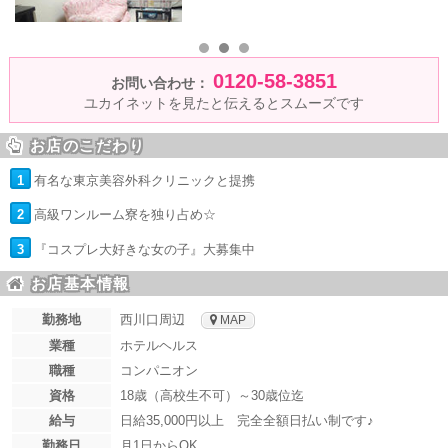
0120-58-3851
お問い合わせ：
ユカイネットを見たと伝えるとスムーズです
お店のこだわり
1
有名な東京美容外科クリニックと提携
2
高級ワンルーム寮を独り占め☆
3
『コスプレ大好きな女の子』大募集中
お店基本情報
勤務地
西川口周辺
MAP
業種
ホテルヘルス
職種
コンパニオン
資格
18歳（高校生不可）～30歳位迄
給与
日給35,000円以上 完全全額日払い制です♪
勤務日
月1日からOK