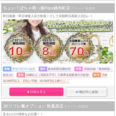
ちょい！ぽちゃ萌っ娘Hips錦糸町店
デリヘル / 秋葉原
即日面接・即日体験入店大歓迎！そして全額即日高収入日払い！
業種
デリバリーヘルス
場所
錦糸町駅近隣近郊
交通
JR総武線「錦糸町駅」
徒歩1分
資格
18歳以上（高校生不可）※業界未経験者の方歓迎
給与
日給
35,000円以上 日払い可能 50.000円以上稼ぐこ…
詳細を見る
検討中に追加
JKリフレ裏オプション 秋葉原店
オナクラ / 秋葉原
見るだけの簡単なお仕事！！