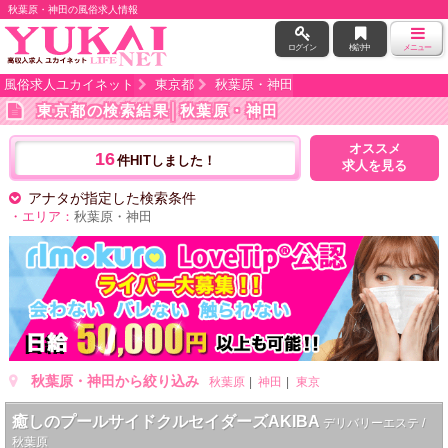
秋葉原・神田の風俗求人情報
ログイン
検討中
メニュー
風俗求人ユカイネット
東京都
秋葉原・神田
東京都の検索結果
│秋葉原・神田
オススメ
16
件HITしました！
求人を見る
アナタが指定した検索条件
・エリア：
秋葉原・神田
秋葉原・神田から絞り込み
秋葉原
神田
東京
癒しのプールサイドクルセイダーズAKIBA
デリバリーエステ /
秋葉原