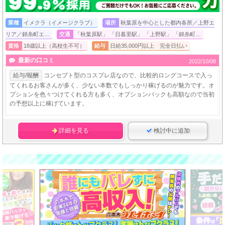
業種
イメクラ（イメージクラブ）
場所
秋葉原を中心とした都内各所／上野エ
リア／錦糸町エ…
交通
「秋葉原駅」 「日暮里駅」 「上野駅」 「錦糸町…
資格
18歳以上（高校生不可）
給与
日給35,000円以上 完全日払い
最新の口コミ
2022/10/08
給与/報酬
コンセプト型のコスプレ店なので、比較的ロングコースで入っ
てくれるお客さんが多く、少ない本数でもしっかり稼げるのが魅力です。オ
プションを色々つけてくれる方も多く、オプションバックも高額なので当初
の予想以上に稼げています。
詳細を見る
検討中に追加