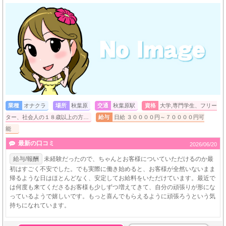
業種
オナクラ
場所
秋葉原
交通
秋葉原駅
資格
大学,専門学生、フリー
ター、社会人の１８歳以上の方…
給与
日給 ３００００円～７００００円可
能
最新の口コミ
2026/06/20
給与/報酬
未経験だったので、ちゃんとお客様についていただけるのか最
初はすごく不安でした。でも実際に働き始めると、お客様が全然いないまま
帰るような日はほとんどなく、安定してお給料をいただけています。最近で
は何度も来てくださるお客様も少しずつ増えてきて、自分の頑張りが形にな
っているようで嬉しいです。もっと喜んでもらえるように頑張ろうという気
持ちになれています。