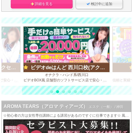
詳細を見る
検討中に追加
ループ)
ビデオdeはんど 西川口校(アクセスグループ)
オナクラ・ハンド系/西川口
ビデオBOX風 店舗型のソフトサービス店で安心・安全・高収入♪
ビデオBOX風 店舗型のソフトサービス店で安心・安全・高収入♪
AROMA TEARS（アロマ ティアーズ）
エステ（一般） / 神田
☆初心者の方は女性専任講師による講習があるのですぐに仕事できます☆ 風俗と違って性的サービスは一切ありません!!!!!!