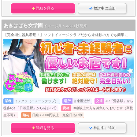
詳細を見る
検討中に追加
あきはばら女学園
イメージ系ヘルス / 秋葉原
【完全衛生器具着用！】ソフトイメージクラブだから未経験の方でも簡単に稼げます！
業種
イメクラ（イメージクラブ）
場所
台東区近郊
交通
JR「鶯谷駅」から
徒歩6分 「日暮里駅」から徒歩12分
資格
18歳以上の方を募集しております（高校
生不可）
給与
日給35,000円以上 完全日払い制
詳細を見る
検討中に追加