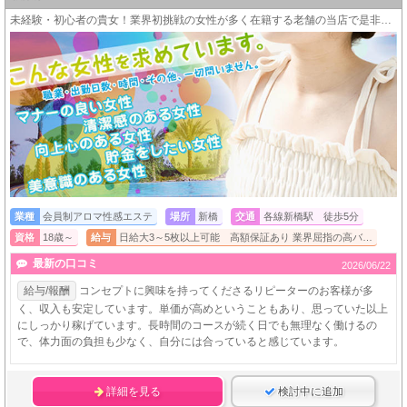
未経験・初心者の貴女！業界初挑戦の女性が多く在籍する老舗の当店で是非お試しくださいませんか？間違いなく安全にデビューすることができますよ。
業種
会員制アロマ性感エステ
場所
新橋
交通
各線新橋駅 徒歩5分
資格
18歳～
給与
日給大3～5枚以上可能 高額保証あり 業界屈指の高バ…
最新の口コミ
2026/06/22
給与/報酬
コンセプトに興味を持ってくださるリピーターのお客様が多
く、収入も安定しています。単価が高めということもあり、思っていた以上
にしっかり稼げています。長時間のコースが続く日でも無理なく働けるの
で、体力面の負担も少なく、自分には合っていると感じています。
詳細を見る
検討中に追加