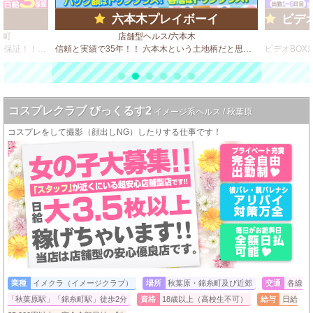
六本木プレイボーイ
ビデオd
徒町
店舗型ヘルス/六本木
手だけの超~簡単なサービスで時給5000円保証！！！ 高額バックで楽々稼げる！ 完全日払い日給5万円可能♪
信頼と実績で35年！！ 六本木という土地柄だと思いますが、客質が良いのが自慢のひとつです。 決してハードサービスは求めません！
コスプレクラブ ぴっくるす2
イメージ系ヘルス / 秋葉原
コスプレをして撮影（顔出しNG）したりする仕事です！
業種
イメクラ（イメージクラブ）
場所
秋葉原・錦糸町及び近郊
交通
各線
「秋葉原駅」「錦糸町駅」徒歩2分
資格
18歳以上（高校生不可）
給与
日給