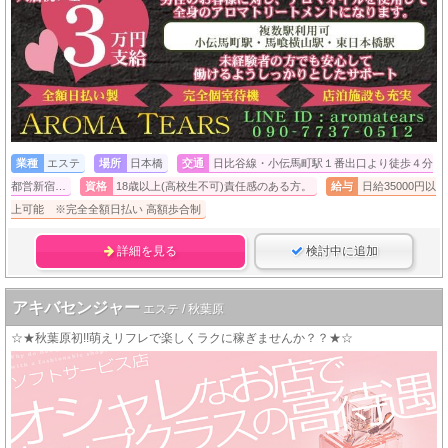
業種
エステ
場所
日本橋
交通
日比谷線・小伝馬町駅１番出口より徒歩４分
都営新宿…
資格
18歳以上(高校生不可)責任感のある方。
給与
日給35000円以
上可能 ※完全全額日払い 高額歩合制
詳細を見る
検討中に追加
アキバセンジャー
エステ / 秋葉原
☆★秋葉原初!!萌えリフレで楽しくラクに稼ぎませんか？？★☆