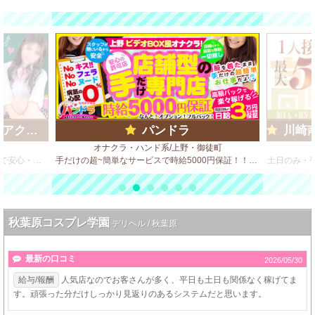
ループ)
パンドラ
川崎南
オナクラ・ハンド系/上野・御徒町
ビデオBOX風 店舗型のソフトサービス店で安心・安全・高収入♪
手だけの超~簡単なサービスで時給5000円保証！！！ 高額バックで楽々稼げる！ 完全日払い日給5万円可能♪
土日のみ・
秋葉原コスプレ学園
デリヘル / 秋葉原
最新の口コミ
2026/05/30
給与/報酬
人気店なのでお客さんが多く、平日も土日も関係なく稼げてま
す。頑張った分だけしっかり見返りのあるシステムだと思います。