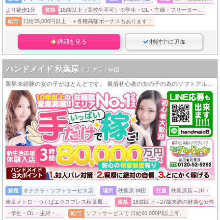
より徒歩1分
資格
18歳以上（高校生不可）※学生・OL・主婦・フリーター…
給与
日給35,000円以上 ＋各種高額ボーナスもあります！
詳細を見る
検討中に追加
ハンドメイド 秋葉原
オナクラ / 神田
業界未経験の女の子がほとんどです。 風俗初心者の女の子の為のソフトアルバイト！ 安定して稼げるお店はココですよ！
業種
オナクラ・ソフトサービス店
場所
秋葉原 神田
交通
秋葉原店→JR・
東京メトロ・つくばエクスプレス秋葉原…
資格
18歳以上～27歳未満の健康な女性
・学生・OL・主婦・…
給与
ソフトサービスで 日給60,000円以上可。