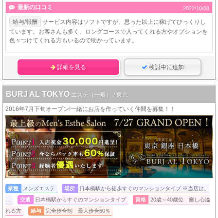
最新の口コミ
2022/10/08
給与/報酬
サービス内容はソフトですが、思った以上に稼げてびっくりし
ています。お客さんも多く、ロングコースで入ってくれる方やオプションを
色々つけてくれる方もいるので助かっています。
詳細を見る
検討中に追加
BURJ AL TOKYO
エステ（一般） / 東京
2016年7月下旬オープン!一緒にお店を作っていく仲間を募集！！
業種
メンズエステ
場所
日本橋駅から徒歩すぐのマンションタイプ ※当店は、
…
交通
日本橋駅からすぐのマンションタイプ
資格
20歳～40歳位 癒し心溢
れる方
給与
完全歩合制 最大歩合60％