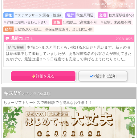
業種
エステマッサージ(回春・性感)
場所
秋葉原周辺
交通
秋葉原駅徒歩5分
※詳細はお問い合わせ下さい
資格
18歳以上（高校生不可）※経験、未経験不問
給与
日給35,000円以上 ※保証制度あり、当日日払い制
最新の口コミ
2022/10/25
給与/報酬
本当にヘルスと同じくらい稼げるお店だと思います。新人の頃
は結構集中して出勤していましたが、ある程度指名のお客さんが増えてきた
おかげで、最近は週２〜３日程度でも安定して稼げるようになりました。
詳細を見る
検討中に追加
キスMY
オナクラ / 秋葉原
ちょーソフトサービスで未経験でも簡単なお仕事！！