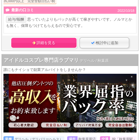
35,000円以上 完全全額日払い制
最新の口コミ
2022/10/18
給与/報酬
思っていたよりもバックが高くて稼ぎやすいです。ノルマとか
も無く、保障もつけてもらえるので安心です。
詳細を見る
検討中に追加
アイドルコスプレ専門店ラブマリ
デリヘル / 秋葉原
誰にもナイショで副業アルバイトをしませんか？
業種
デリヘル（デリバリーヘルス）
場所
秋葉原周辺
交通
JR「秋葉原駅」