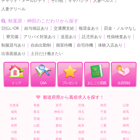
チャット・メールレディ
│
その他
│
キャバクラ
│
人妻ヘルス
│
人妻デリヘル
秋葉原・神田のこだわりから探す
日払いOK
│
給与保証あり
│
交通費支給
│
報奨金あり
│
罰金・ノルマなし
│
寮完備
│
アリバイ対策あり
│
送迎あり
│
託児所あり
│
性病検査あり
│
制服貸与あり
│
自由出勤制
│
個室待機
│
自宅待機
│
体験入店あり
│
出張面接あり
│
土日だけ働きたい
トップ
Q&A
プレゼント
おしごと図鑑
会員登録
都道府県から風俗求人を探す！
北海道
青森
岩手
宮城
秋田
山形
福島
東京
神奈川
埼玉
千葉
群馬
栃木
茨城
新潟
富山
石川
福井
長野
山梨
愛知
岐阜
三重
静岡
大阪
京都
兵庫
滋賀
奈良
和歌山
岡山
鳥取
島根
広島
山口
香川