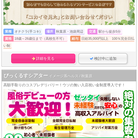
業種
オナクラ(手コキ)
場所
秋葉原・池袋周辺
交通
駅から徒歩5分
資格
18歳～26歳位まで（高校生不可）
給与
日給35,000円以上 100％完全日払
い制
詳細を見る
検討中に追加
ぴっくるすシアター
イメージ系ヘルス / 秋葉原
高額手取りのコスプレデリバリー！ウソの無い入店祝い金制度導入です！