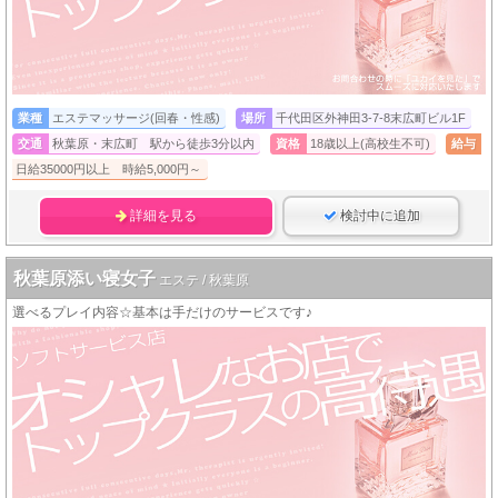
業種
エステマッサージ(回春・性感)
場所
千代田区外神田3-7-8末広町ビル1F
交通
秋葉原・末広町 駅から徒歩3分以内
資格
18歳以上(高校生不可)
給与
日給35000円以上 時給5,000円～
詳細を見る
検討中に追加
秋葉原添い寝女子
エステ / 秋葉原
選べるプレイ内容☆基本は手だけのサービスです♪