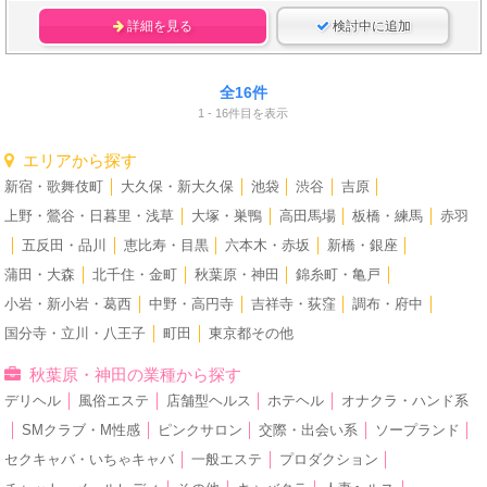
詳細を見る
検討中に追加
全16件
1 - 16件目を表示
エリアから探す
新宿・歌舞伎町
│
大久保・新大久保
│
池袋
│
渋谷
│
吉原
│
上野・鶯谷・日暮里・浅草
│
大塚・巣鴨
│
高田馬場
│
板橋・練馬
│
赤羽
│
五反田・品川
│
恵比寿・目黒
│
六本木・赤坂
│
新橋・銀座
│
蒲田・大森
│
北千住・金町
│
秋葉原・神田
│
錦糸町・亀戸
│
小岩・新小岩・葛西
│
中野・高円寺
│
吉祥寺・荻窪
│
調布・府中
│
国分寺・立川・八王子
│
町田
│
東京都その他
秋葉原・神田の業種から探す
デリヘル
│
風俗エステ
│
店舗型ヘルス
│
ホテヘル
│
オナクラ・ハンド系
│
SMクラブ・M性感
│
ピンクサロン
│
交際・出会い系
│
ソープランド
│
セクキャバ・いちゃキャバ
│
一般エステ
│
プロダクション
│