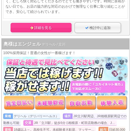
く、むしろ快く対応してくださるのでとても働きやすいです。時間に余裕が
ない日でも、お店の協力的な対応のおかげで無理なく仕事に取り組むことが
でき、安心して続けられています。
詳細を見る
検討中に追加
奥様はエンジェル
デリヘル / 立川
100%採用保証！普通の女性が一番稼げます！
業種
デリヘル（デリバリーヘルス）
場所
JR立川駅周辺、JR相模原駅周辺での
勤務も可能
交通
JR「立川駅」徒歩5分 □相模原・町田店勤務の場合、J…
資格
18歳以上～。高校生不可。未経験者大歓迎、マッサー…
給与
日給30,000