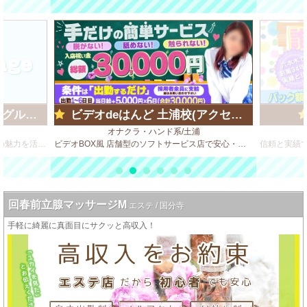
ループ)
ビデオdeはんど 土浦校(アクセスグループ)
オナクラ・ハンド系/土浦
グループ店最高峰クラスのお店で、貴女の魅力を活かしてみませんか？
ビデオBOX風 店舗型のソフトサービス店で安心・安全・高収入♪
回春前立腺マッサージM
エステ / 国分寺
手軽に綺麗に真面目にサクッと高収入！