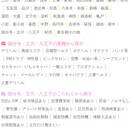
上野・鶯谷・日暮里・浅草
│
大塚・巣鴨
│
高田馬場
│
板橋・練馬
│
赤羽
│
五反田・品川
│
恵比寿・目黒
│
六本木・赤坂
│
新橋・銀座
│
蒲田・大森
│
北千住・金町
│
秋葉原・神田
│
錦糸町・亀戸
│
小岩・新小岩・葛西
│
中野・高円寺
│
吉祥寺・荻窪
│
調布・府中
│
国分寺・立川・八王子
│
町田
│
東京都その他
国分寺・立川・八王子の業種から探す
デリヘル
│
風俗エステ
│
店舗型ヘルス
│
ホテヘル
│
オナクラ・ハンド系
│
SMクラブ・M性感
│
ピンクサロン
│
交際・出会い系
│
ソープランド
│
セクキャバ・いちゃキャバ
│
一般エステ
│
プロダクション
│
チャット・メールレディ
│
その他
│
キャバクラ
│
人妻ヘルス
│
人妻デリヘル
国分寺・立川・八王子のこだわりから探す
日払いOK
│
給与保証あり
│
交通費支給
│
報奨金あり
│
罰金・ノルマなし
│
寮完備
│
アリバイ対策あり
│
送迎あり
│
託児所あり
│
性病検査あり
│
制服貸与あり
│
自由出勤制
│
個室待機
│
自宅待機
│
体験入店あり
│
出張面接あり
│
土日だけ働きたい