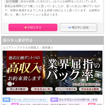
給与/報酬
自分が頑張った分だけしっかりとお給料をいただいています。
最初は短期間だけで働こうと思っていましたが、思った以上に稼げているの
で、目標を達成するまでこのまま頑張り続けようと思っています。お給料が
良いと、働くモチベーションも高まります。
詳細を見る
検討中に追加
国分寺人妻研究会
デリヘル / 立川
エリアトップクラスの高収入・高待遇☆
業種
デリヘル（デリバリーヘルス）
場所
国分寺周辺※自宅待機可能（要相
談）
交通
JR中央線／西武国分寺線／西武多摩湖線「国分寺駅」…
資格
18歳