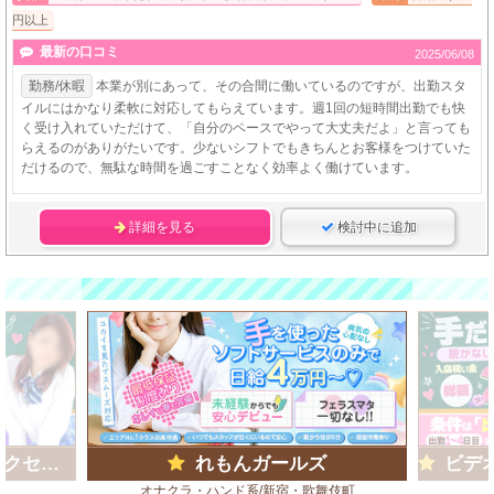
円以上
最新の口コミ
2025/06/08
勤務/休暇
本業が別にあって、その合間に働いているのですが、出勤スタ
イルにはかなり柔軟に対応してもらえています。週1回の短時間出勤でも快
く受け入れていただけて、「自分のペースでやって大丈夫だよ」と言っても
らえるのがありがたいです。少ないシフトでもきちんとお客様をつけていた
だけるので、無駄な時間を過ごすことなく効率よく働けています。
詳細を見る
検討中に追加
ループ)
れもんガールズ
ビデオd
オナクラ・ハンド系/新宿・歌舞伎町