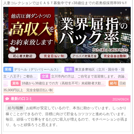
人妻コレクションではＣＡＳＴ募集中です♪38歳位までの若奥様採用率99％!!
業種
デリヘル（デリバリーヘルス）
場所
東京多摩地区（立川・国分寺・国
立・八王子）ご都合…
交通
立川市内の方は、ご自宅まで送迎致します。 勿論、
…
資格
18歳から38歳位までの方（高校生不可）未経験者大歓…
給与
日給
35,000円以上 完全全額日払い制
最新の口コミ
2024/09/24
給与/報酬
お給料が安定しているので、本当に助かっています。しっかり
稼ぐことができるので、目標に向けて貯金もコツコツと進められています。
毎日、頑張って仕事をするたびに収入が増えるので、モチベーションが高ま
り、もっと頑張ろうと思えます。