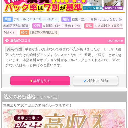
業種
デリヘル（デリバリーヘルス）
場所
福生・立川・青梅・八王子など、多
摩地区西部に派遣
交通
立川駅北口から徒歩１０分
資格
１８歳以上（高校生
を除く）
給与
日給20000円以上可
最新の口コミ
2025/02/20
給与/報酬
単価が安いお店なので稼ぎに不安がありましたが、しっかり頑
張った分だけお給料がアップするシステムなので、安定して稼ぐことができ
ています。本指名料やオプション料金もフルバックしてくれるので、NGの
少ない人はもっと稼げると思います。
詳細を見る
検討中に追加
熟女の秘密基地
デリヘル / 立川
立川エリア10年以上の老舗グループ店です！