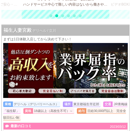
ビデオBOX風 店舗型のソフトサービス店で安心・安全・高収入♪
ハンドサービス中心で難しい内容はないから働きやすさ◎
福生人妻宮殿
デリヘル / 立川
まずは1日体験入店してから決めて下さい！
業種
デリヘル（デリバリーヘルス）
場所
東京都福生市近郊
交通
JR青梅線
「福生駅」
資格
18歳以上（高校生不可）～
給与
日給30,000円以上 完全全
額日払い制
最新の口コミ
2023/03/12