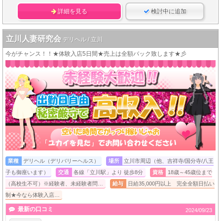
詳細を見る
検討中に追加
立川人妻研究会
デリヘル / 立川
今がチャンス！！★体験入店5日間★売上は全額バック致します★彡
業種
デリヘル（デリバリーヘルス）
場所
立川市周辺（他、吉祥寺/国分寺/八王
子も御座います）
交通
各線「立川駅」より 徒歩8分
資格
18歳～45歳位まで
（高校生不可）※経験者、未経験者問…
給与
日給35,000円以上 完全全額日払い
制★今なら体験入店…
最新の口コミ
2024/09/23