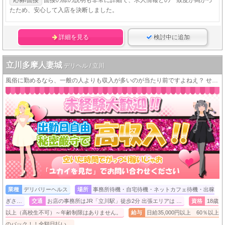
たため、安心して入店を決断しました。
詳細を見る
検討中に追加
立川多摩人妻城
デリヘル / 立川
風俗に勤めるなら、一般の人よりも収入が多いのが当たり前ですよねえ？ せっかく風俗に勤めるんだから稼ぎましょうよ (^o^)／ あずま
業種
デリバリーヘルス
場所
事務所待機・自宅待機・ネットカフェ待機・出稼
ぎさ…
交通
お店の事務所はJR「立川駅」徒歩2分 出張エリアは …
資格
18歳
以上（高校生不可）～年齢制限はありません。
給与
日給35,000円以上 60％以上
のバック！！全額日払い…