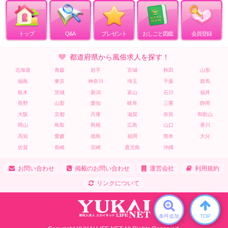
トップ
Q&A
プレゼント
おしごと図鑑
会員登録
都道府県から風俗求人を探す！
北海道
青森
岩手
宮城
秋田
山形
福島
東京
神奈川
埼玉
千葉
群馬
栃木
茨城
新潟
富山
石川
福井
長野
山梨
愛知
岐阜
三重
静岡
大阪
京都
兵庫
滋賀
奈良
和歌山
岡山
鳥取
島根
広島
山口
香川
高知
愛媛
徳島
福岡
熊本
大分
佐賀
長崎
宮崎
鹿児島
沖縄
お問い合わせ
掲載のお問い合わせ
運営会社
利用規約
リンクについて
条件追加
TOP