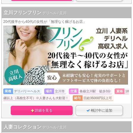
立川フリンフリン
デリヘル / 立川
20代後半から40代の女性が「無理なく稼げるお店」
業種
デリバリーヘルス
場所
立川市
交通
各線立川駅 徒歩3分
資格
18
歳以上（高校生不可）※人妻さんも大歓迎！
給与
日給35000円以上可
詳細を見る
検討中に追加
人妻コレクション
デリヘル / 立川