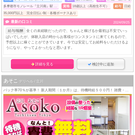
多摩都市モノレール『立川南』駅 …
資格
18歳以上（高校生不可）
給与
日給
35,000円以上 完全日払い制・各種ボーナスあり
最新の口コミ
2024/09/25
給与/報酬
全くの未経験だったので、ちゃんと稼げるか最初は不安でいっ
ぱいでしたが、体験入店の時からお客様がコンスタントに来てくれるので、
予想以上に稼ぐことができています。今では安定してお給料をいただけるよ
うになり、やってよかったなと思います。
詳細を見る
検討中に追加
あそこ
デリヘル / 立川
バック率70％が基準！ 新人期間〈１か月）は、待機時給５００円！ 雑費・ノルマ・罰金、一切なし！働きやすいお店です♪