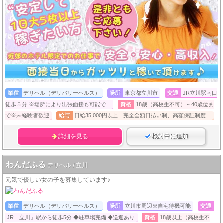
業種
デリヘル（デリバリーヘルス）
場所
東京都立川市
交通
JR立川駅南口
徒歩５分 ※場所により出張面接も可能で…
資格
18歳（高校生不可）～40歳位ま
で※未経験者歓迎
給与
日給35,000円以上 完全全額日払い制、高額保証制度…
詳細を見る
検討中に追加
わんだふる
デリヘル / 立川
元気で優しい女の子を募集しています♪
業種
デリヘル（デリバリーヘルス）
場所
立川市周辺※自宅待機可能
交通
JR「立川」駅から徒歩5分 ◆駐車場完備 ◆送迎あり
資格
18歳以上（高校生不