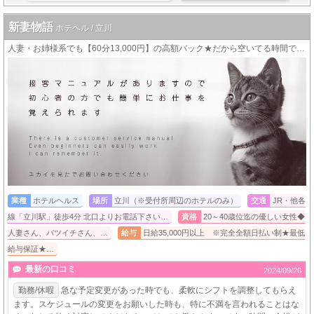
新妻物語
ホテヘル / 立川
人妻・お姉様系でも【60分13,000円】の高額バック★だから空いてる時間で高収入!!!
業種
ホテルヘルス
場所
立川（※受付所周辺のホテルのみ）
交通
JR・他各
線「立川駅」徒歩4分 北口よりお電話下さい…
資格
20～40歳位迄の優しい女性◆
人妻さん、バツイチさん、…
給与
日給35,000円以上 ※完全全額日払い制★最低
給与保証★…
最新の口コミ
2024/09/26
勤務/休暇
急な予定変更があった時でも、柔軟にシフトを調整してもらえ
ます。スケジュールの変更をお願いした時も、特に不満を言われることはな