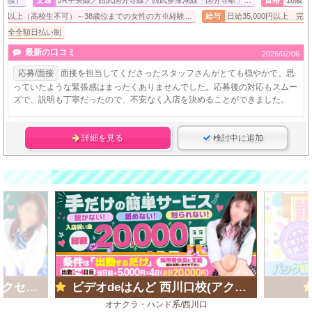
以上（高校生不可）～38歳位までの女性の方※経験…
給与
日給35,000円以上 完
全全額日払い制
最新の口コミ
2026/02/06
応募/面接
面接を担当してくださったスタッフさんがとても穏やかで、思
っていたような緊張感はまったくありませんでした。応募後の対応もスムー
ズで、説明も丁寧だったので、不安なく入店を決めることができました。
詳細を見る
検討中に追加
ループ)
ビデオdeはんど 西川口校(アクセスグループ)
オナクラ・ハンド系/西川口