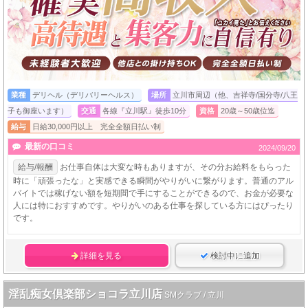
業種
デリヘル（デリバリーヘルス）
場所
立川市周辺（他、吉祥寺/国分寺/八王
子も御座います）
交通
各線『立川駅』徒歩10分
資格
20歳～50歳位迄
給与
日給30,000円以上 完全全額日払い制
最新の口コミ
2024/09/20
給与/報酬
お仕事自体は大変な時もありますが、その分お給料をもらった
時に「頑張ったな」と実感できる瞬間がやりがいに繋がります。普通のアル
バイトでは稼げない額を短期間で手にすることができるので、お金が必要な
人には特におすすめです。やりがいのある仕事を探している方にはぴったり
です。
詳細を見る
検討中に追加
淫乱痴女倶楽部ショコラ立川店
SMクラブ / 立川