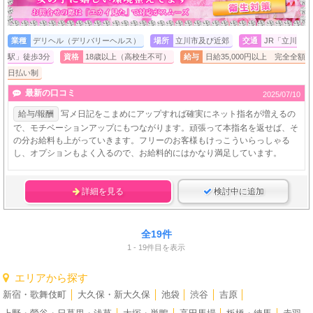
業種
デリヘル（デリバリーヘルス）
場所
立川市及び近郊
交通
JR「立川
駅」徒歩3分
資格
18歳以上（高校生不可）
給与
日給35,000円以上 完全全額
日払い制
最新の口コミ
2025/07/10
給与/報酬
写メ日記をこまめにアップすれば確実にネット指名が増えるの
で、モチベーションアップにもつながります。頑張って本指名を返せば、そ
の分お給料も上がっていきます。フリーのお客様もけっこういらっしゃる
し、オプションもよく入るので、お給料的にはかなり満足しています。
詳細を見る
検討中に追加
全19件
1 - 19件目を表示
エリアから探す
新宿・歌舞伎町
│
大久保・新大久保
│
池袋
│
渋谷
│
吉原
│