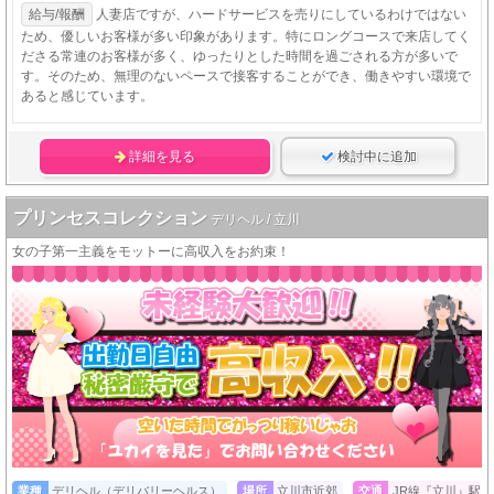
給与/報酬
人妻店ですが、ハードサービスを売りにしているわけではない
ため、優しいお客様が多い印象があります。特にロングコースで来店してく
ださる常連のお客様が多く、ゆったりとした時間を過ごされる方が多いで
す。そのため、無理のないペースで接客することができ、働きやすい環境で
あると感じています。
詳細を見る
検討中に追加
プリンセスコレクション
デリヘル / 立川
女の子第一主義をモットーに高収入をお約束！
業種
デリヘル（デリバリーヘルス）
場所
立川市近郊
交通
JR線『立川』駅