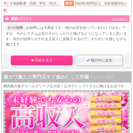
可）※未経験者、主婦、学生、OL大…
給与
日給35,000円以上 完全全額日払い
制
最新の口コミ
2024/09/21
給与/報酬
お給料には大満足です。他のお店を知っているわけではないで
すが、今のシステムは女の子がしっかりと稼げるようになっていると思いま
す。自分の頑張りがそのまま収入に反映されるので、やりがいを感じながら
働けます。
詳細を見る
検討中に追加
激カワ激エロ専門店すぐ舐めたくて学園
デリヘル / 立川
都内最大級デリヘルグリープ立川店！立川でトップクラスに稼げるお店です