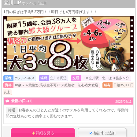
立川LIP
ホテヘル / 立川
1日の稼ぎは平均5.3万円！！即日でも4万円稼げます！！
業種
ホテルヘルス
場所
立川市周辺
交通
ＪＲ立川駅 北口より徒歩５分
資格
18歳～32歳位迄(高校生不可)※未経験者・初心者大歓迎
給与
日給35,000円
以上
最新の口コミ
2025/08/11
待遇
お客さんのほとんどが近くのホテルを利用してくれるので、移動時
間の無駄も少なく効率よく回転できます。
詳細を見る
検討中に追加