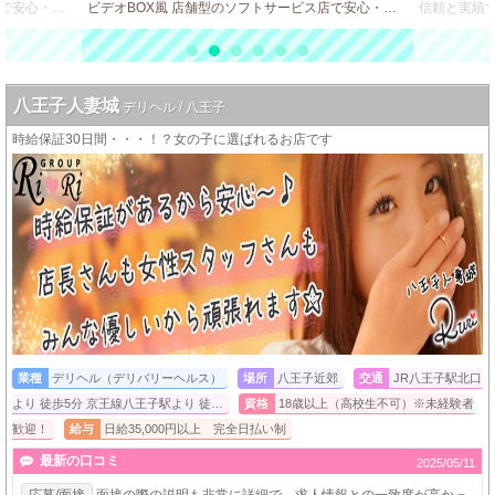
ビデオBOX風 店舗型のソフトサービス店で安心・安全・高収入♪
ビデオBOX風 店舗型のソフトサービス店で安心・安全・高収入♪
八王子人妻城
デリヘル / 八王子
時給保証30日間・・・！？女の子に選ばれるお店です
業種
デリヘル（デリバリーヘルス）
場所
八王子近郊
交通
JR八王子駅北口
より 徒歩5分 京王線八王子駅より 徒…
資格
18歳以上（高校生不可）※未経験者
歓迎！
給与
日給35,000円以上 完全日払い制
最新の口コミ
2025/05/11
応募/面接
面接の際の説明も非常に詳細で、求人情報との一致度が高かっ