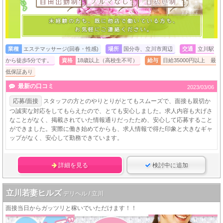
業種
エステマッサージ(回春・性感)
場所
国分寺、立川市周辺
交通
立川駅
から徒歩5分です。
資格
18歳以上（高校生不可）
給与
日給35000円以上 最
低保証あり
最新の口コミ
2023/03/06
応募/面接
スタッフの方とのやりとりがとてもスムーズで、面接も親切か
つ誠実な対応をしてもらえたので、とても安心しました。求人内容も大げさ
なことがなく、掲載されていた情報通りだったため、安心して応募すること
ができました。実際に働き始めてからも、求人情報で得た印象と大きなギャ
ップがなく、安心して勤務できています。
詳細を見る
検討中に追加
立川若妻ヒルズ
デリヘル / 立川
面接当日からガッツリと稼いでいただけます！！