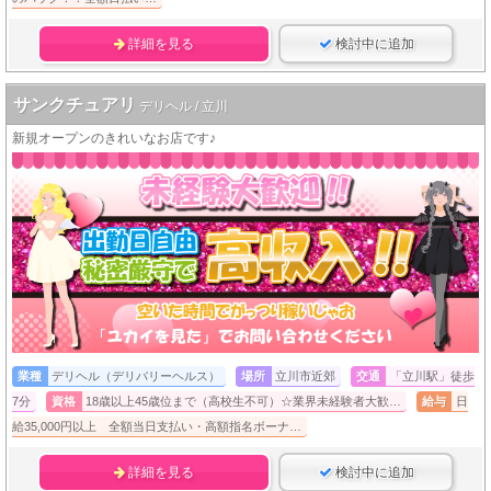
詳細を見る
検討中に追加
サンクチュアリ
デリヘル / 立川
新規オープンのきれいなお店です♪
業種
デリヘル（デリバリーヘルス）
場所
立川市近郊
交通
「立川駅」徒歩
7分
資格
18歳以上45歳位まで（高校生不可）☆業界未経験者大歓…
給与
日
給35,000円以上 全額当日支払い・高額指名ボーナ…
詳細を見る
検討中に追加