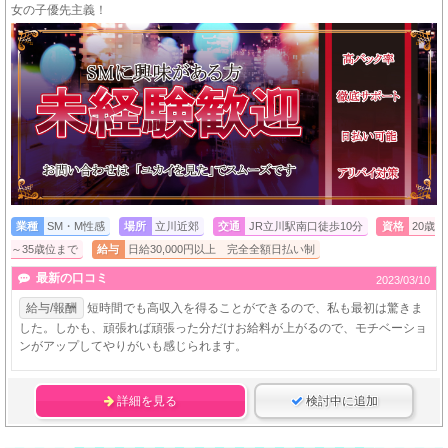
女の子優先主義！
業種
SM・M性感
場所
立川近郊
交通
JR立川駅南口徒歩10分
資格
20歳
～35歳位まで
給与
日給30,000円以上 完全全額日払い制
最新の口コミ
2023/03/10
給与/報酬
短時間でも高収入を得ることができるので、私も最初は驚きま
した。しかも、頑張れば頑張った分だけお給料が上がるので、モチベーショ
ンがアップしてやりがいも感じられます。
詳細を見る
検討中に追加