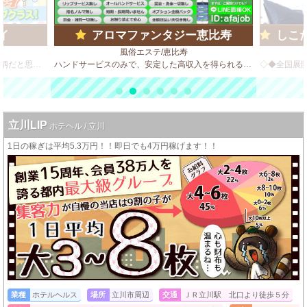
イ
アロマファンタジー恵比寿
しこた
風俗エステ/恵比寿
信頼と実績で35年！！ 六本木という土地柄だと思いますが、客質が良いのが自慢のひとつです。 決してハードサービスは求めません！
ハンドサービスのみで、安定した高収入を得られるチャンスです☆
立川LIP
ホテヘル / 立川
1日の稼ぎは平均5.3万円！！即日でも4万円稼げます！！
業種
ホテルヘルス
場所
立川市周辺
交通
ＪＲ立川駅 北口より徒歩５分