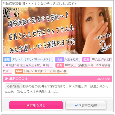
時給保証30日間・・・！？女の子に選ばれるお店です
業種
デリヘル（デリバリーヘルス）
場所
八王子近郊
交通
JR八王子駅北口
より 徒歩5分 京王線八王子駅より 徒…
資格
18歳以上（高校生不可）※未経験者
歓迎！
給与
日給35,000円以上 完全日払い制
最新の口コミ
2025/05/11
応募/面接
面接の際の説明も非常に詳細で、求人情報との一致度が高かっ
たため、安心して入店を決断しました。
詳細を見る
検討中に追加