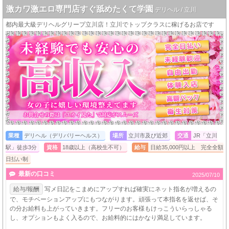
激カワ激エロ専門店すぐ舐めたくて学園
デリヘル / 立川
都内最大級デリヘルグリープ立川店！立川でトップクラスに稼げるお店です
業種
デリヘル（デリバリーヘルス）
場所
立川市及び近郊
交通
JR「立川
駅」徒歩3分
資格
18歳以上（高校生不可）
給与
日給35,000円以上 完全全額
日払い制
最新の口コミ
2025/07/10
給与/報酬
写メ日記をこまめにアップすれば確実にネット指名が増えるの
で、モチベーションアップにもつながります。頑張って本指名を返せば、そ
の分お給料も上がっていきます。フリーのお客様もけっこういらっしゃる
し、オプションもよく入るので、お給料的にはかなり満足しています。