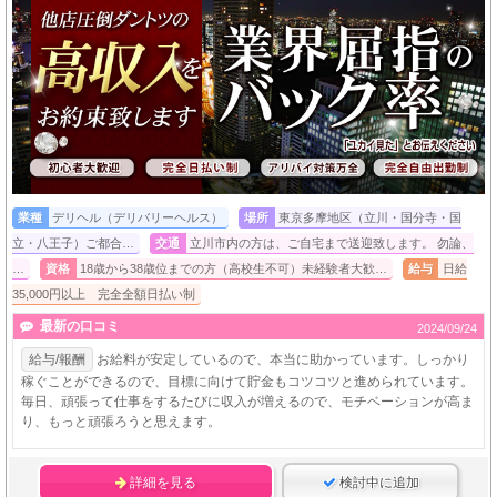
業種
デリヘル（デリバリーヘルス）
場所
東京多摩地区（立川・国分寺・国
立・八王子）ご都合…
交通
立川市内の方は、ご自宅まで送迎致します。 勿論、
…
資格
18歳から38歳位までの方（高校生不可）未経験者大歓…
給与
日給
35,000円以上 完全全額日払い制
最新の口コミ
2024/09/24
給与/報酬
お給料が安定しているので、本当に助かっています。しっかり
稼ぐことができるので、目標に向けて貯金もコツコツと進められています。
毎日、頑張って仕事をするたびに収入が増えるので、モチベーションが高ま
り、もっと頑張ろうと思えます。
詳細を見る
検討中に追加