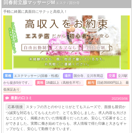
回春前立腺マッサージM
エステ / 国分寺
手軽に綺麗に真面目にサクッと高収入！
業種
エステマッサージ(回春・性感)
場所
国分寺、立川市周辺
交通
立川駅
から徒歩5分です。
資格
18歳以上（高校生不可）
給与
日給35000円以上 最
低保証あり
最新の口コミ
2023/03/06
応募/面接
スタッフの方とのやりとりがとてもスムーズで、面接も親切か
つ誠実な対応をしてもらえたので、とても安心しました。求人内容も大げさ
なことがなく、掲載されていた情報通りだったため、安心して応募すること
ができました。実際に働き始めてからも、求人情報で得た印象と大きなギャ
ップがなく、安心して勤務できています。