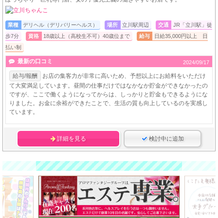
業種
デリヘル（デリバリーヘルス）
場所
立川駅周辺
交通
JR「立川駅」徒
歩7分
資格
18歳以上（高校生不可）40歳位まで
給与
日給35,000円以上 日
払い制
最新の口コミ
2024/09/17
給与/報酬
お店の集客力が非常に高いため、予想以上にお給料をいただけ
て大変満足しています。昼間の仕事だけではなかなか貯金ができなかったの
ですが、ここで働くようになってからは、しっかりと貯金もできるようにな
りました。お金に余裕ができたことで、生活の質も向上しているのを実感し
ています。
詳細を見る
検討中に追加