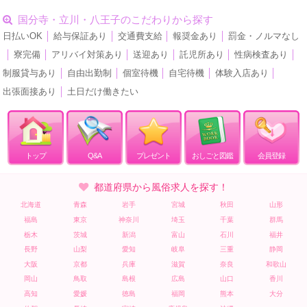
国分寺・立川・八王子のこだわりから探す
日払いOK
│
給与保証あり
│
交通費支給
│
報奨金あり
│
罰金・ノルマなし
│
寮完備
│
アリバイ対策あり
│
送迎あり
│
託児所あり
│
性病検査あり
│
制服貸与あり
│
自由出勤制
│
個室待機
│
自宅待機
│
体験入店あり
│
出張面接あり
│
土日だけ働きたい
トップ
Q&A
プレゼント
おしごと図鑑
会員登録
都道府県から風俗求人を探す！
北海道
青森
岩手
宮城
秋田
山形
福島
東京
神奈川
埼玉
千葉
群馬
栃木
茨城
新潟
富山
石川
福井
長野
山梨
愛知
岐阜
三重
静岡
大阪
京都
兵庫
滋賀
奈良
和歌山
岡山
鳥取
島根
広島
山口
香川
高知
愛媛
徳島
福岡
熊本
大分