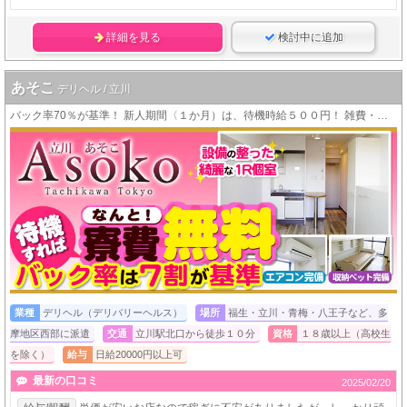
詳細を見る
検討中に追加
あそこ
デリヘル / 立川
バック率70％が基準！ 新人期間〈１か月）は、待機時給５００円！ 雑費・ノルマ・罰金、一切なし！働きやすいお店です♪
業種
デリヘル（デリバリーヘルス）
場所
福生・立川・青梅・八王子など、多
摩地区西部に派遣
交通
立川駅北口から徒歩１０分
資格
１８歳以上（高校生
を除く）
給与
日給20000円以上可
最新の口コミ
2025/02/20