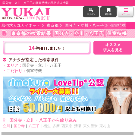
国分寺・立川・八王子の個室待機の風俗求人情報
ログイン
検討中
メニュー
風俗求人ユカイネット
東京都
国分寺・立川・八王子
個室待機
東京都の検索結果
│国分寺・立川・八王子│個室待機
オススメ
14
件HITしました！
求人を見る
アナタが指定した検索条件
・エリア：
国分寺・立川・八王子
・こだわり：
個室待機
国分寺・立川・八王子から絞り込み
立川
国分寺
八王子
福生
多摩
西東京
清瀬
東久留米
東村山