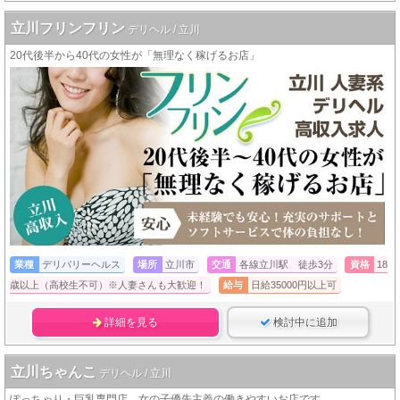
立川フリンフリン
デリヘル / 立川
20代後半から40代の女性が「無理なく稼げるお店」
業種
デリバリーヘルス
場所
立川市
交通
各線立川駅 徒歩3分
資格
18
歳以上（高校生不可）※人妻さんも大歓迎！
給与
日給35000円以上可
詳細を見る
検討中に追加
立川ちゃんこ
デリヘル / 立川
ぽっちゃり・巨乳専門店、女の子優先主義の働きやすいお店です。