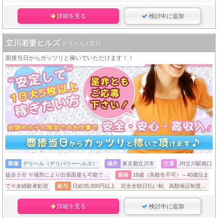
詳細を見る
検討中に追加
立川若妻ヒルズ
デリヘル / 立川
面接当日からガッツリと稼いでいただけます！！
業種
デリヘル（デリバリーヘルス）
場所
東京都立川市
交通
JR立川駅南口
徒歩５分 ※場所により出張面接も可能で…
資格
18歳（高校生不可）～40歳位ま
で※未経験者歓迎
給与
日給35,000円以上 完全全額日払い制、高額保証制度…
詳細を見る
検討中に追加