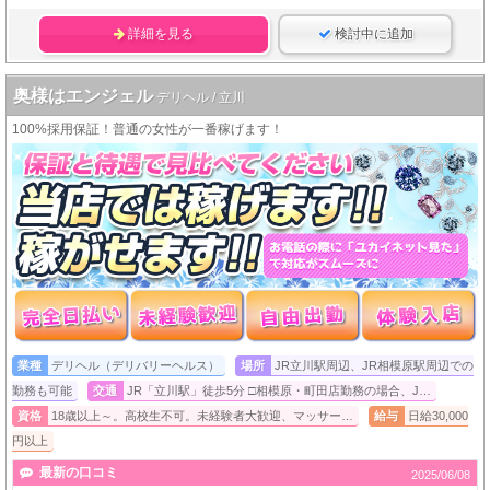
詳細を見る
検討中に追加
奥様はエンジェル
デリヘル / 立川
100%採用保証！普通の女性が一番稼げます！
業種
デリヘル（デリバリーヘルス）
場所
JR立川駅周辺、JR相模原駅周辺での
勤務も可能
交通
JR「立川駅」徒歩5分 □相模原・町田店勤務の場合、J…
資格
18歳以上～。高校生不可。未経験者大歓迎、マッサー…
給与
日給30,000
円以上
最新の口コミ
2025/06/08