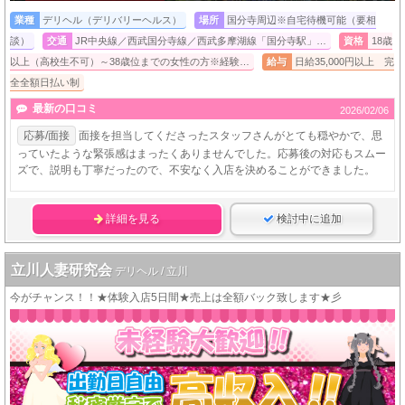
業種
デリヘル（デリバリーヘルス）
場所
国分寺周辺※自宅待機可能（要相
談）
交通
JR中央線／西武国分寺線／西武多摩湖線「国分寺駅」…
資格
18歳
以上（高校生不可）～38歳位までの女性の方※経験…
給与
日給35,000円以上 完
全全額日払い制
最新の口コミ
2026/02/06
応募/面接
面接を担当してくださったスタッフさんがとても穏やかで、思
っていたような緊張感はまったくありませんでした。応募後の対応もスムー
ズで、説明も丁寧だったので、不安なく入店を決めることができました。
詳細を見る
検討中に追加
立川人妻研究会
デリヘル / 立川
今がチャンス！！★体験入店5日間★売上は全額バック致します★彡