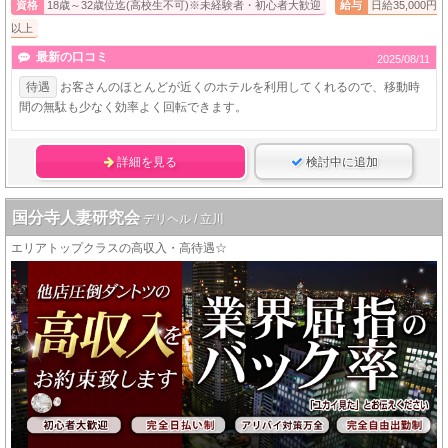
資格
18歳～32歳位迄(高校生不可)※未経験者・初心者大歓迎
給与
日給35,000円
以上
最新の口コミ
2025/08/11
待遇
お客さんのほとんどが近くのホテルを利用してくれるので、移動時
間の無駄も少なく効率よく回転できます。
詳細を見る
検討中に追加
国分寺人妻研究会
デリヘル / 立川
エリアトップクラスの高収入・高待遇☆