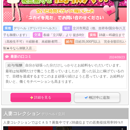
業種
デリヘル（デリバリーヘルス）
場所
立川市周辺（他、吉祥寺/国分寺/八王
子も御座います）
交通
各線「立川駅」より 徒歩8分
資格
18歳～45歳位まで
（高校生不可）※経験者、未経験者問…
給与
日給35,000円以上 完全全額日払い
制★今なら体験入店…
最新の口コミ
2024/09/23
給与/報酬
自分が頑張った分だけしっかりとお給料をいただいています。
最初は短期間だけで働こうと思っていましたが、思った以上に稼げているの
で、目標を達成するまでこのまま頑張り続けようと思っています。お給料が
良いと、働くモチベーションも高まります。
詳細を見る
検討中に追加
人妻コレクション
デリヘル / 立川
人妻コレクションではＣＡＳＴ募集中です♪38歳位までの若奥様採用率99％!!