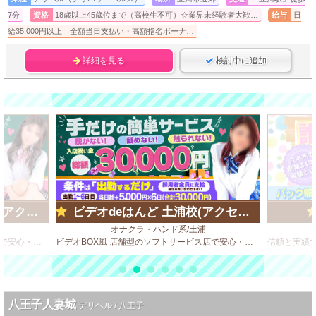
7分
資格
18歳以上45歳位まで（高校生不可）☆業界未経験者大歓…
給与
日
給35,000円以上 全額当日支払い・高額指名ボーナ…
詳細を見る
検討中に追加
ループ)
ビデオdeはんど 土浦校(アクセスグループ)
オナクラ・ハンド系/土浦
ビデオBOX風 店舗型のソフトサービス店で安心・安全・高収入♪
ビデオBOX風 店舗型のソフトサービス店で安心・安全・高収入♪
八王子人妻城
デリヘル / 八王子