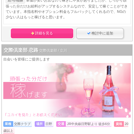
給与/報酬
単価が安いお店なので稼ぎに不安がありましたが、しっかり頑
張った分だけお給料がアップするシステムなので、安定して稼ぐことができ
ています。本指名料やオプション料金もフルバックしてくれるので、NGの
少ない人はもっと稼げると思います。
詳細を見る
検討中に追加
交際倶楽部 恋路
交際倶楽部 / 立川
出会いを皆様にご提供します
業種
交際クラブ
場所
日野
交通
JR中央線日野駅より 徒歩6分
資格
20
歳以上