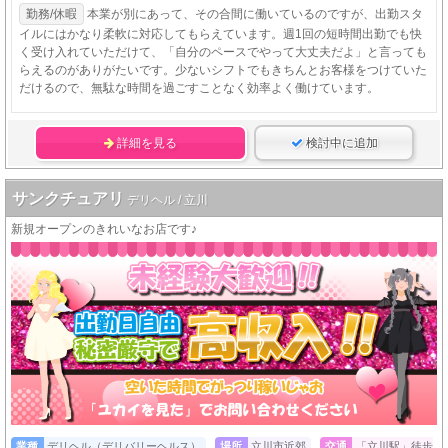
勤務/休暇
本業が別にあって、その合間に働いているのですが、出勤スタ
イルにはかなり柔軟に対応してもらえています。週1回の短時間出勤でも快
く受け入れていただけて、「自分のペースでやって大丈夫だよ」と言っても
らえるのがありがたいです。少ないシフトでもきちんとお客様をつけていた
だけるので、無駄な時間を過ごすことなく効率よく働けています。
詳細を見る
検討中に追加
サンクチュアリ
デリヘル / 立川
新規オープンのきれいなお店です♪
業種
デリヘル（デリバリーヘルス）
場所
立川市近郊
交通
「立川駅」徒歩