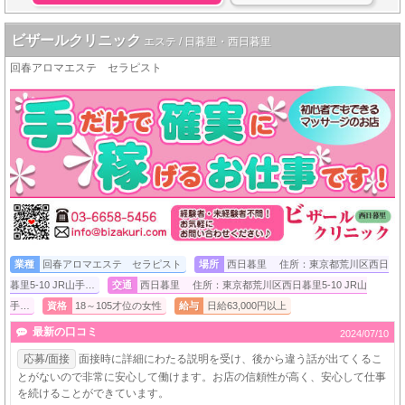
ビザールクリニック
エステ / 日暮里・西日暮里
回春アロマエステ セラピスト
業種
回春アロマエステ セラピスト
場所
西日暮里 住所：東京都荒川区西日
暮里5-10 JR山手…
交通
西日暮里 住所：東京都荒川区西日暮里5-10 JR山
手…
資格
18～105才位の女性
給与
日給63,000円以上
最新の口コミ
2024/07/10
応募/面接
面接時に詳細にわたる説明を受け、後から違う話が出てくるこ
とがないので非常に安心して働けます。お店の信頼性が高く、安心して仕事
を続けることができています。