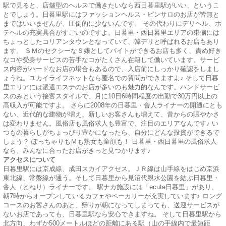
駅で見ると、店舗型のヘルスで働きたいなら西日暮里駅がいい、というこ
とでしょう。日暮里駅にはファッションヘルス・ピンサロのお店が皆無と
まではいいませんが、圧倒的に少ないんです。 その代わりにデリヘル、ホ
テヘルの充実具合がすごいのですよ。日暮里・西日暮里エリアの東側には
ちょっとしたコリアンタウンとなっていて、韓デリと呼ばれるお店もあり
ます。 ＳＭのセクシーなＳ嬢としてバイトができるお店も多く、責め好き
なコや受身サービスの苦手なコがたくさん在籍して働いています。サービ
ス内容がハードなお店の場合もあるので、入店前にしっかり確認をしまし
ょうね。ユカイライフネットなら匿名での質問ができますよ♪ そして日暮
里エリアには派遣エステのお店が多いのも魅力的なんです。ハンドサービ
スのみという接客スタイルで、月に10日6時間程度の出勤で30万円以上の
高収入が可能ですよ。 さらに2008年の日暮里・舎人ライナーの開通にとも
ない、近代的な建物が増え、新しいお客さんも増えて、昔からの賑やかさ
は変わりません。風俗店も風俗求人も豊富で、注目のエリアなんです♪ い
つもの暮らしがちょっぴり豊かになったら、自分にどんな投資ができるで
しょう？ ぽっちゃりもＭも熟女も童顔も！ 日暮里・西日暮里の風俗求人
なら、みんなに合ったお店がきっと見つかります♪
アクセスについて
日暮里駅には京成線、成田スカイアクセス。ＪＲ線は山手線をはじめ京浜
東北線、常磐線が通う。そして日暮里から見沼代親水公園を結ぶ日暮里・
舎人（とねり）ライナーです。 駅ナカ施設には「ecute日暮里」があり、
朝7時からオープンしているカフェやベーカリーが充実しています♪ ロング
コースのお客さんのあと、帰りが朝になってしまっても、送迎サービスが
ないお店であっても、日暮里駅なら安心できますね。 そして日暮里駅から
北方向、わずか500メートルほどの距離にある駅（山の手線内で最短距