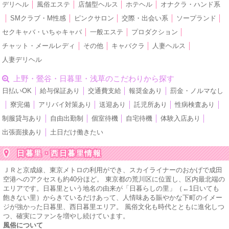
デリヘル
│
風俗エステ
│
店舗型ヘルス
│
ホテヘル
│
オナクラ・ハンド系
│
SMクラブ・M性感
│
ピンクサロン
│
交際・出会い系
│
ソープランド
│
セクキャバ・いちゃキャバ
│
一般エステ
│
プロダクション
│
チャット・メールレディ
│
その他
│
キャバクラ
│
人妻ヘルス
│
人妻デリヘル
上野・鶯谷・日暮里・浅草のこだわりから探す
日払いOK
│
給与保証あり
│
交通費支給
│
報奨金あり
│
罰金・ノルマなし
│
寮完備
│
アリバイ対策あり
│
送迎あり
│
託児所あり
│
性病検査あり
│
制服貸与あり
│
自由出勤制
│
個室待機
│
自宅待機
│
体験入店あり
│
出張面接あり
│
土日だけ働きたい
日暮里・西日暮里情報
ＪＲと京成線、東京メトロの利用ができ、スカイライナーのおかげで成田
空港へのアクセスも約40分ほど。 東京都の荒川区に位置し、区内最北端の
エリアです。日暮里という地名の由来が「日暮らしの里」（←1日いても
飽きない里）からきているだけあって、人情味ある賑やかな下町のイメー
ジが強かった日暮里、西日暮里エリア。 風俗文化も時代とともに進化しつ
つ、確実にファンを増やし続けています。
風俗について