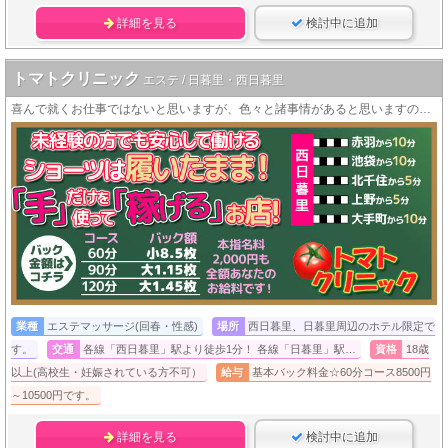
詳細を見る
検討中に追加
トマトクリニック
エステ / 日暮里・西日暮里
喜んで就くお仕事ではないと思いますが、色々と諸事情があると思いますので、早くお金を稼ぎ貯めて卒業しましょう！
業種
エステマッサージ(回春・性感)
場所
西日暮里、日暮里周辺のホテル限定で
す。
交通
各線「西日暮里」駅より徒歩1分！ 各線「日暮里」駅…
資格
18歳
以上(高校生・妊娠されている方不可）
給与
基本バック料金☆60分コース8500円
～10500円です。
詳細を見る
検討中に追加