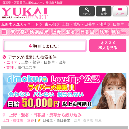
日暮里・西日暮里の風俗エステの風俗求人情報
ログイン
検討中
メニュー
風俗求人ユカイネット
東京都
上野・鶯谷・日暮里・浅草
日暮里・
東京都の検索結果
│上野・鶯谷・日暮里・浅草│風俗エステ
オススメ
4
件HITしました！
求人を見る
アナタが指定した検索条件
・エリア：
上野・鶯谷・日暮里・浅草
・業種：
風俗エステ
上野・鶯谷・日暮里・浅草から絞り込み
上野・御徒町
鶯谷
日暮里・西日暮里
浅草
浅草橋
町屋