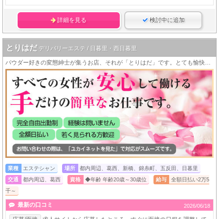
詳細を見る
検討中に追加
とりはだ
デリバリーエステ / 日暮里・西日暮里
パウダー好きの変態紳士が集うお店、それが「とりはだ」です。とても愉快なお客様達ですので楽しくお仕事ができますよ（＾＾）
業種
エステシャン
場所
都内周辺、葛西、新橋、錦糸町、五反田、日暮里
交通
都内周辺、葛西
資格
◆年齢 年齢20歳～30歳位
給与
全額日払い2万5
千～
最新の口コミ
2026/06/18