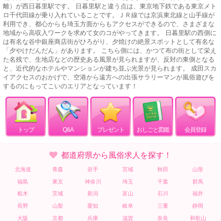
離）が西日暮里駅です。 日暮里駅と違う点は、東京地下鉄である東京メト
ロ千代田線が乗り入れていることです。ＪＲ線では京浜東北線と山手線が
利用でき、都心からも埼玉方面からもアクセスができるので、さまざまな
地域から高収入ワークを求めて女のコがやってきます。 日暮里駅の西側に
は有名な谷中銀座商店街がひろがり、夕焼けの絶景スポットとして有名な
「夕やけだんだん」があります。 こちら側には、かつて布の街として栄え
た名残で、生地店などの歴史ある風景が見られますが、反対の東側となる
と、近代的なホテルやマンションが建ち並ぶ光景が見られます。 成田スカ
イアクセスのおかげで、空港から遠方への出張サラリーマンが風俗遊びを
するのにもってこいのエリアとなっています！
トップ
Q&A
プレゼント
おしごと図鑑
会員登録
都道府県から風俗求人を探す！
北海道
青森
岩手
宮城
秋田
山形
福島
東京
神奈川
埼玉
千葉
群馬
栃木
茨城
新潟
富山
石川
福井
長野
山梨
愛知
岐阜
三重
静岡
大阪
京都
兵庫
滋賀
奈良
和歌山