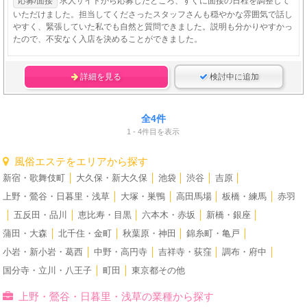
応募/面接
求人サイトから応募したところ、すぐに面接の日程を調整して
いただけました。担当してくださったスタッフさんも穏やかな雰囲気で話し
やすく、緊張していた私でも自然と質問できました。説明も分かりやすかっ
たので、不安なく入店を決めることができました。
詳細を見る
検討中に追加
全4件
1 - 4件目を表示
風俗エステをエリアから探す
新宿・歌舞伎町
│
大久保・新大久保
│
池袋
│
渋谷
│
吉原
│
上野・鶯谷・日暮里・浅草
│
大塚・巣鴨
│
高田馬場
│
板橋・練馬
│
赤羽
│
五反田・品川
│
恵比寿・目黒
│
六本木・赤坂
│
新橋・銀座
│
蒲田・大森
│
北千住・金町
│
秋葉原・神田
│
錦糸町・亀戸
│
小岩・新小岩・葛西
│
中野・高円寺
│
吉祥寺・荻窪
│
調布・府中
│
国分寺・立川・八王子
│
町田
│
東京都その他
上野・鶯谷・日暮里・浅草の業種から探す