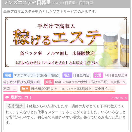
メンズエステ＠日暮里
エステ / 日暮里・西日暮里
高級アロマエステを中心としたソフトサービスのお店です。
業種
エステマッサージ(回春・性感)
場所
日暮里周辺
交通
JR日暮里駅より
徒歩数分 面接交通費支給
資格
18歳～30歳位迄の女性（高校生不可）※資格一切
不問、…
給与
日給35,000円以上 +α。バック率6割以上。完全日払い…
最新の口コミ
2025/07/14
応募/面接
未経験からの入店でしたが、講師の方がとても丁寧に教えてく
れて、すんなりとお仕事をスタートすることができました。いろいろなこと
が質問がしやすく、初心者でも働きやすい環境が整っているお店だと思いま
す。