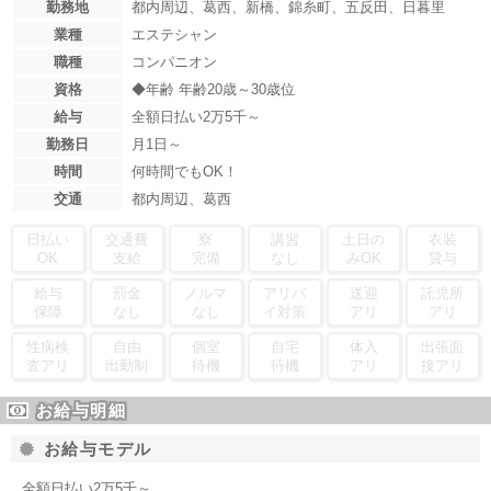
勤務地
都内周辺、葛西、新橋、錦糸町、五反田、日暮里
業種
エステシャン
職種
コンパニオン
資格
◆年齢 年齢20歳～30歳位
給与
全額日払い2万5千～
勤務日
月1日～
時間
何時間でもOK！
交通
都内周辺、葛西
日払い
交通費
寮
講習
土日の
衣装
OK
支給
完備
なし
みOK
貸与
給与
罰金
ノルマ
アリバ
送迎
託児所
保障
なし
なし
イ対策
アリ
アリ
性病検
自由
個室
自宅
体入
出張面
査アリ
出勤制
待機
待機
アリ
接アリ
お給与明細
お給与モデル
全額日払い2万5千～