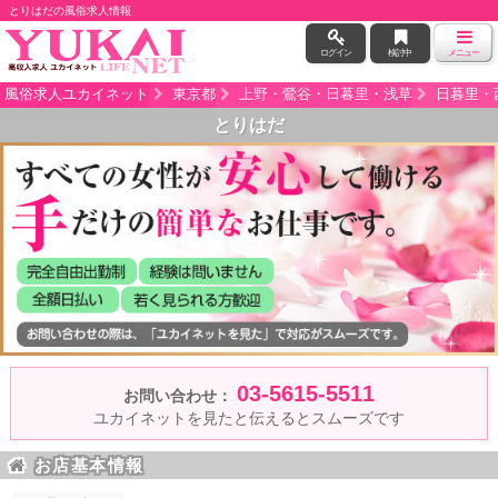
とりはだの風俗求人情報
ログイン
検討中
メニュー
風俗求人ユカイネット
東京都
上野・鶯谷・日暮里・浅草
日暮里・
とりはだ
03-5615-5511
お問い合わせ：
ユカイネットを見たと伝えるとスムーズです
お店基本情報