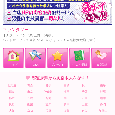
ファンタジー
オナクラ・ハンド系/上野・御徒町
ハンドサービスで高収入GETのチャンス！未経験大歓迎です◎
トップ
Q&A
プレゼント
おしごと図鑑
会員登録
都道府県から風俗求人を探す！
北海道
青森
岩手
宮城
秋田
山形
福島
東京
神奈川
埼玉
千葉
群馬
栃木
茨城
新潟
富山
石川
福井
長野
山梨
愛知
岐阜
三重
静岡
大阪
京都
兵庫
滋賀
奈良
和歌山