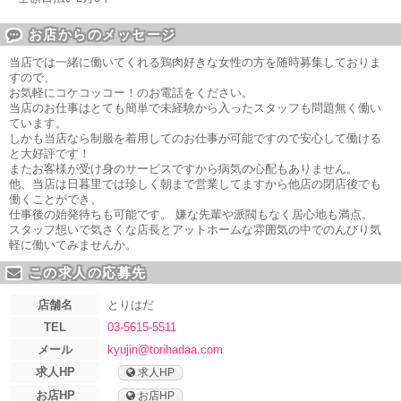
お店からのメッセージ
当店では一緒に働いてくれる鶏肉好きな女性の方を随時募集しておりま
すので、
お気軽にコケコッコー！のお電話をください。
当店のお仕事はとても簡単で未経験から入ったスタッフも問題無く働い
ています。
しかも当店なら制服を着用してのお仕事が可能ですので安心して働ける
と大好評です！
またお客様が受け身のサービスですから病気の心配もありません。
他、当店は日暮里では珍しく朝まで営業してますから他店の閉店後でも
働くことができ、
仕事後の始発待ちも可能です。 嫌な先輩や派閥もなく居心地も満点。
スタッフ想いで気さくな店長とアットホームな雰囲気の中でのんびり気
軽に働いてみませんか。
この求人の応募先
店舗名
とりはだ
TEL
03-5615-5511
メール
kyujin@torihadaa.com
求人HP
求人HP
お店HP
お店HP