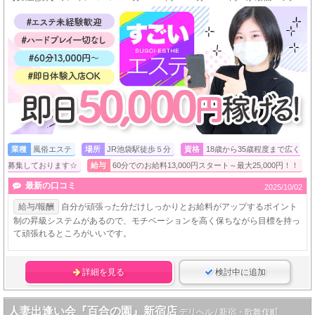
業種
風俗エステ
場所
JR池袋駅徒歩５分
資格
18歳から35歳程度まで広く
募集しております☆
給与
60分でのお給料13,000円スタート～最大25,000円！！
最新の口コミ
2025/10/02
給与/報酬
自分が頑張った分だけしっかりとお給料がアップするポイント
制の昇級システムがあるので、モチベーションを高く保ちながら目標を持っ
て頑張れるところがいいです。
詳細を見る
検討中に追加
人妻出逢い会『百合の園』新宿店
デリヘル / 新宿・歌舞伎町