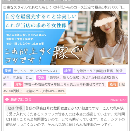
自由なスタイルであなたらしく♪2時間からのコース設定で最高1本23,000円＋α！！
業種
デリヘル（デリバリーヘルス）
場所
主な勤務エリア(9割)は新宿、池袋、
品川、五反田、目…
交通
「新宿駅、新大久保駅」近辺/(山手線沿線駅) 新人
期…
資格
28歳～45歳位の方★年齢よりも見た目年齢重視です(^^)
給与
日給
35,000円以上 破格のバック率60％～80％
最新の口コミ
2024/11/27
勤務/休暇
普段の勤務は月に数回程度と少ない頻度ですが、こんな私を快
く受け入れてくださるスタッフの皆さんには本当に感謝しています。短時間
だけ働くことも全然問題ないので、とても助かっています。また、シフトの
確認がしつこくないので、それも気楽に続けられる理由の一つです。