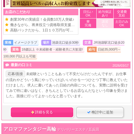
お店のこだわり
日払い
給与保証
交通費
OK
あり
支給
創業30年の実績店！会員数10万人突破♪
寮
講習
土日のみ
働きながら、将来役立つ資格取得支援も有！
完備
なし
OK
高額バックだから、1日１０万円が可能！
業種
イメージクラブ
場所
池袋北口徒歩30秒
交通
JR池袋駅北口徒歩20
秒
資格
18歳以上 ※未経験者・経験者共に大歓迎!
給与
日給35,000円～
100,000 円以上も可能
最新の口コミ
2026/03/17
応募/面接
未経験ということもあって不安だらけだったんですが、お仕事
の流れやどういう風にやっていけばいいのかを一つひとつ丁寧に教えていた
だけました。求人に書いてあった日給の内容についても、実際に説明を受け
てみて特に違いはなく、きちんとしているお店なんだなという印象を受けま
した。面接に行ってよかったなと思っています。
詳細を見る
検討中に追加
アロマファンタジー高輪
デリバリーエステ / 五反田