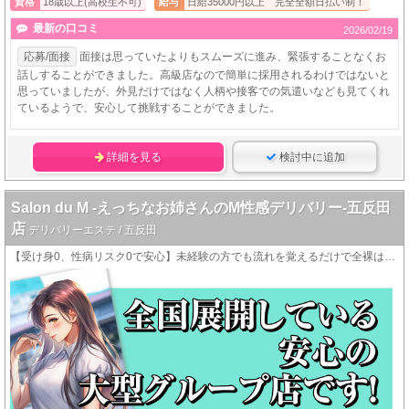
資格
18歳以上(高校生不可)
給与
日給35000円以上 完全全額日払い制！
最新の口コミ
2026/02/19
応募/面接
面接は思っていたよりもスムーズに進み、緊張することなくお
話しすることができました。高級店なので簡単に採用されるわけではないと
思っていましたが、外見だけではなく人柄や接客での気遣いなども見てくれ
ているようで、安心して挑戦することができました。
詳細を見る
検討中に追加
Salon du M -えっちなお姉さんのM性感デリバリー-五反田
店
デリバリーエステ / 五反田
【受け身0、性病リスク0で安心】未経験の方でも流れを覚えるだけで全裸は無し！90分最低13,000円+本指名バック+α！【完全個室待機】