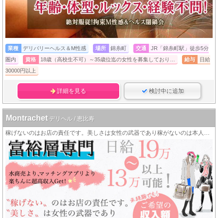
業種
デリバリーヘルス＆M性感
場所
錦糸町
交通
JR「錦糸町駅」徒歩5分
圏内
資格
18歳（高校生不可）～35歳位迄の女性を募集しており…
給与
日給
30000円以上
詳細を見る
検討中に追加
Montrachet
デリヘル / 恵比寿
稼げないのはお店の責任です。美しさは女性の武器であり稼がないのは本人の責任です。 当店のコンセプトを理解し共感してもらえる女性を歓迎します。