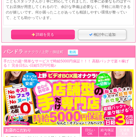
こともスタッフさんが丁寧に対応してくれました。仕事に必要なものはすべ
てお店側が用意してくれるので、余計な準備は必要なく、手軽に出勤できる
のが嬉しいです。何か困ったことがあっても相談しやすい環境が整ってい
て、とても助かっています。
詳細を見る
検討中に追加
パンドラ
オナクラ / 上野・御徒町
動画
手だけの超~簡単なサービスで時給5000円保証！！！ 高額バックで楽々稼げ
る！ 完全日払い日給5万円可能♪
お店のこだわり
日払い
給与保証
交通費
OK
あり
支給