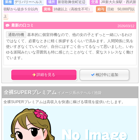
業種
デリバリーヘルス
場所
新宿歌舞伎町近辺
交通
JR新大久保駅・西武新
宿駅から徒歩５分以内
資格
18歳以上（高校生不可）
給与
日給 50,000円以
上
最新の口コミ
2026/03/12
通勤/待機
基本的に個室待機なので、他の女の子とずっと一緒にいるわけ
ではなくて、必要なときに軽く挨拶するくらいで済みます。人間関係に気を
使いすぎなくていいのが、自分にはすごく合ってるなって思いました。いわ
ゆる派閥みたいな雰囲気も特に感じたことがなくて、変なストレスなく働け
ています。
詳細を見る
検討中に追加
全裸SUPERプレミアム
イメージ系ホテヘル / 池袋
全裸SUPERプレミアムは高収入を快適に稼げる環境を提供いたします。