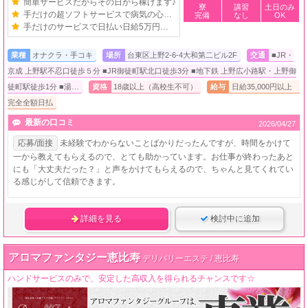
簡単サービスだからその日から稼げます♪
寮
講習
土日のみ
手だけの超ソフトサービスで病気の心配なし
完備
なし
OK
手だけのサービスで日払い日給5万円可能♪
業種
オナクラ・手コキ
場所
台東区上野2-6-4大和第二ビル2F
交通
■JR・
京成 上野駅不忍口徒歩５分 ■JR御徒町駅北口徒歩3分 ■地下鉄 上野広小路駅・上野御
徒町駅徒歩1分 ■湯…
資格
18歳以上（高校生不可）
給与
日給35,000円以上
完全全額日払
最新の口コミ
2026/04/27
応募/面接
未経験でわからないことばかりだったんですが、時間をかけて
一から教えてもらえるので、とても助かっています。お仕事が終わったあと
にも「大丈夫だった？」と声をかけてもらえるので、ちゃんと見てくれてい
る感じがして信頼できます。
詳細を見る
検討中に追加
アロマファンタジー恵比寿
デリバリーエステ / 恵比寿
ハンドサービスのみで、安定した高収入を得られるチャンスです☆