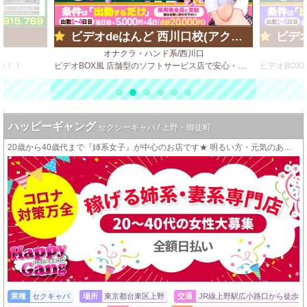
ビデオdeはんど 西川口校(アクセスグループ)
ビデオd
オナクラ・ハンド系/西川口
中！！
ビデオBOX風 店舗型のソフトサービス店で安心・安全・高収入♪
ハッピーギャング
セクシーキャバ / 上野・御徒町
20歳から40歳代まで『姉系女子』が中心のお店です★ 明るい方・元気のある方を積極採用中！ 是非一度ご連絡ください！
業種
セクキャバ
場所
東京都台東区上野
交通
JR線上野駅広小路口から徒歩