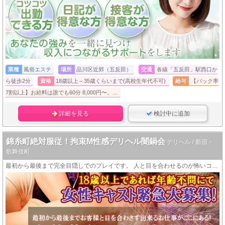
業種
風俗エステ
場所
品川区近郊（五反田）
交通
各線「五反田」駅西口か
ら徒歩2分
資格
18歳以上～35歳くらいまで(高校生年代不可)
給与
【バック率
7割以上】お給料は誰でも60分 8,000円〜。…
詳細を見る
検討中に追加
錦糸町絶対服従！拘束M性感デリヘル闇鍋会
デリヘル / 新宿・
歌舞伎町
最初から最後まで完全目隠しでのプレイです。 人と目を合わせるのが怖いコミュ障の女の子も働いてます。