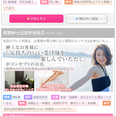
2分 銀座線・日比谷線上…
資格
特に無し
給与
時給4,000円以上プラス高額バ
ックあり
詳細を見る
検討中に追加
変態紳士倶楽部池袋店
M性感 / 池袋
当店のプレイ内容は、お客様が受け身になり普段のエッチでは出来ないちょっと変態なプレイを受けて頂くお店になってます。
業種
M性感
場所
池袋市近郊
交通
各線「池袋駅」北口を出てお電話くださ
いませ。
資格
18歳以上～40歳位（高校生不可・稼ぎたい方・未経験…
給与
当店は60分最低8,000円から+α（本指名バック+オプシ…