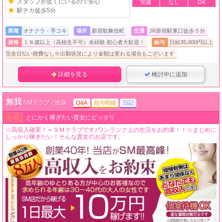
スタッフが近くにいるので安心
完備
なし
OK
駅チカ徒歩5分
業種
オナクラ・手コキ
場所
新宿歌舞伎町
交通
JR新宿駅東口徒歩５分
資格
１８歳以上（高校生不可）未経験.初心者大歓迎！
給与
日給35,000円以上
完全日払い雑費なし※出勤状況により金額は変わる場合もございます
詳細を見る
検討中に追加
無我
SMクラブ / 池袋
Q&A
給与明細
日記
急募
とにかく稼ぎたい貴女にピッタリ
☆高収入確実！＝ＳＭクラブです♪ワンランク上の生活をお約束！！☆まじめに
しっかり稼ぎたい！そんな貴女のお店です。