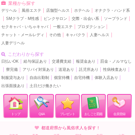
業種から探す
デリヘル
│
風俗エステ
│
店舗型ヘルス
│
ホテヘル
│
オナクラ・ハンド系
│
SMクラブ・M性感
│
ピンクサロン
│
交際・出会い系
│
ソープランド
│
セクキャバ・いちゃキャバ
│
一般エステ
│
プロダクション
│
チャット・メールレディ
│
その他
│
キャバクラ
│
人妻ヘルス
│
人妻デリヘル
こだわりから探す
日払いOK
│
給与保証あり
│
交通費支給
│
報奨金あり
│
罰金・ノルマなし
│
寮完備
│
アリバイ対策あり
│
送迎あり
│
託児所あり
│
性病検査あり
│
制服貸与あり
│
自由出勤制
│
個室待機
│
自宅待機
│
体験入店あり
│
出張面接あり
│
土日だけ働きたい
トップ
Q&A
プレゼント
おしごと図鑑
会員登録
都道府県から風俗求人を探す！