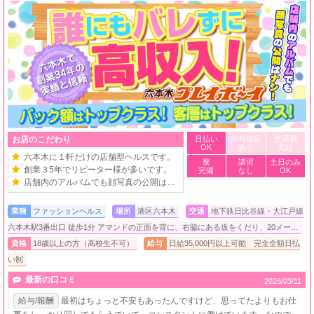
お店のこだわり
日払い
給与保証
交通費
OK
あり
支給
六本木に１軒だけの店舗型ヘルスです。
寮
講習
土日のみ
創業３5年でリピーター様が多いです。
完備
なし
OK
店舗内のアルバムでも顔写真の公開はなし。
業種
ファッションヘルス
場所
港区六本木
交通
地下鉄日比谷線・大江戸線
六本木駅3番出口 徒歩1分 アマンドの正面を背に、右脇にある坂をくだり、20メー…
資格
18歳以上の方（高校生不可）
給与
日給35,000円以上可能 完全全額日払
い制
最新の口コミ
2026/03/11
給与/報酬
最初はちょっと不安もあったんですけど、思ってたよりもお仕