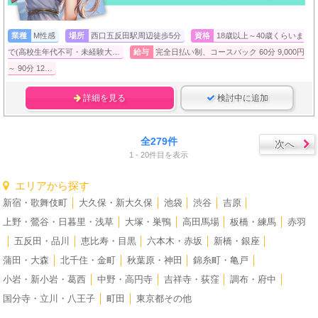
業種
M性感
場所
西口五反田駅周辺徒歩5分
資格
18歳以上～40歳くらいま
で(高校生年代不可・未経験大…
給与
完全日払い制、コースバック 60分 9,000円
～ 90分 12…
詳細を見る
検討中に追加
全279件
次へ
1 - 20件目を表示
エリアから探す
新宿・歌舞伎町
│
大久保・新大久保
│
池袋
│
渋谷
│
吉原
│
上野・鶯谷・日暮里・浅草
│
大塚・巣鴨
│
高田馬場
│
板橋・練馬
│
赤羽
│
五反田・品川
│
恵比寿・目黒
│
六本木・赤坂
│
新橋・銀座
│
蒲田・大森
│
北千住・金町
│
秋葉原・神田
│
錦糸町・亀戸
│
小岩・新小岩・葛西
│
中野・高円寺
│
吉祥寺・荻窪
│
調布・府中
│
国分寺・立川・八王子
│
町田
│
東京都その他