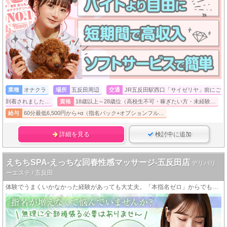
業種
オナクラ
場所
五反田周辺
交通
JR五反田駅西口「サイゼリヤ」前にご
到着されました…
資格
18歳以上～28歳位（高校生不可・稼ぎたい方・未経験…
給与
60分最低6,500円から+α（指名バック+オプションフル…
詳細を見る
検討中に追加
えちちSPA-えっちな回春性感マッサージ-五反田店
デリバリ
ーエステ / 五反田
体験でうまくいかなかった経験があっても大丈夫。「本指名ゼロ」からでも、ちゃんと稼げるお店です。