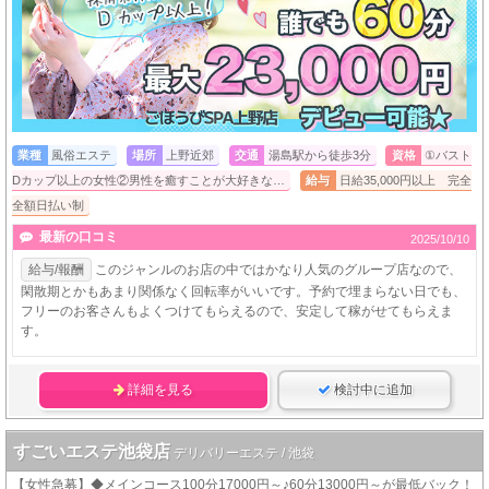
業種
風俗エステ
場所
上野近郊
交通
湯島駅から徒歩3分
資格
①バスト
Dカップ以上の女性②男性を癒すことが大好きな…
給与
日給35,000円以上 完全
全額日払い制
最新の口コミ
2025/10/10
給与/報酬
このジャンルのお店の中ではかなり人気のグループ店なので、
閑散期とかもあまり関係なく回転率がいいです。予約で埋まらない日でも、
フリーのお客さんもよくつけてもらえるので、安定して稼がせてもらえま
す。
詳細を見る
検討中に追加
すごいエステ池袋店
デリバリーエステ / 池袋
【女性急募】◆メインコース100分17000円～♪60分13000円～が最低バック！