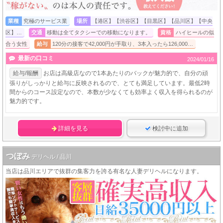
業種
究極のサービス業
場所
【港区】【渋谷区】【目黒区】【品川区】【中央
区】…
交通
移動は全てタクシーでの移動になります。
資格
ハイヒールの似
合う女性
給与
120分の接客で42,000円が手取り、3本入ったら126,000…
最新の口コミ
2024/01/16
給与/報酬
お店は高級店なので1本あたりのバックが魅力的で、自分の頑
張りがしっかりと給与に反映されるので、とても満足しています。最低2時
間からのコース設定なので、本数が少なくても効率よく収入を得られるのが
魅力的です。
詳細を見る
検討中に追加
つぼみ
デリヘル / 品川
当店は品川エリアで抜群の集客力を誇る有名な人妻デリヘルになります。