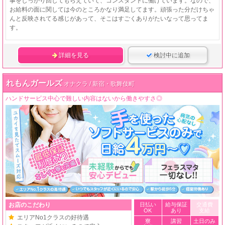
事をしっかり回してもらえていて、コンスタントに働けています。なので、
お給料の面に関しては今のところかなり満足してます。頑張った分だけちゃ
んと反映されてる感じがあって、そこはすごくありがたいなって思ってま
す。
詳細を見る
検討中に追加
れもんガールズ
オナクラ / 新宿・歌舞伎町
ハンドサービス中心で難しい内容はないから働きやすさ◎
お店のこだわり
日払い
給与保証
交通費
OK
あり
支給
エリアNo1クラスの好待遇
寮
講習
土日のみ