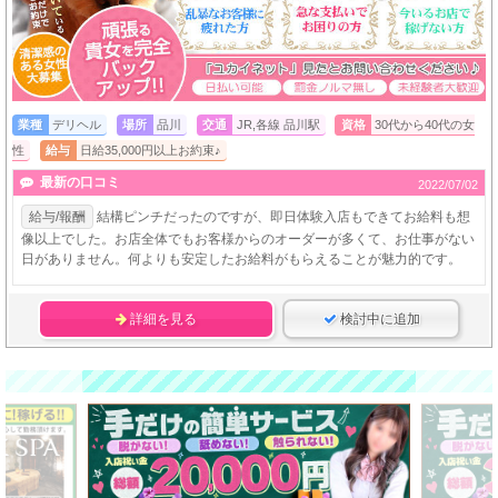
業種
デリヘル
場所
品川
交通
JR,各線 品川駅
資格
30代から40代の女
性
給与
日給35,000円以上お約束♪
最新の口コミ
2022/07/02
給与/報酬
結構ピンチだったのですが、即日体験入店もできてお給料も想
像以上でした。お店全体でもお客様からのオーダーが多くて、お仕事がない
日がありません。何よりも安定したお給料がもらえることが魅力的です。
詳細を見る
検討中に追加