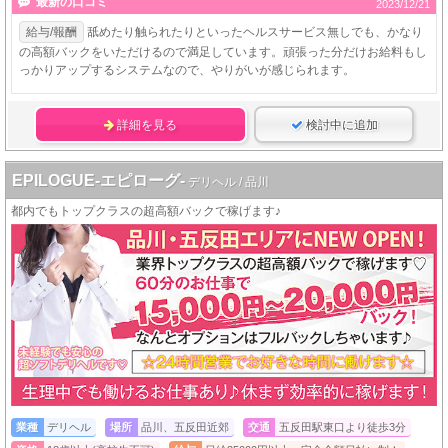
最新の口コミ
2023/12/21
給与/報酬
舐めたり触られたりといったヘルスサービス無しでも、かなり
の高額バックをいただけるので満足しています。頑張った分だけお給料もし
っかりアップするシステムなので、やりがいが感じられます。
詳細を見る
検討中に追加
EPILOGUE-エピローグ-
デリヘル / 品川
都内でもトップクラスの超高額バックで稼げます♪
業種
デリヘル
場所
品川、五反田近郊
交通
五反田駅東口より徒歩3分