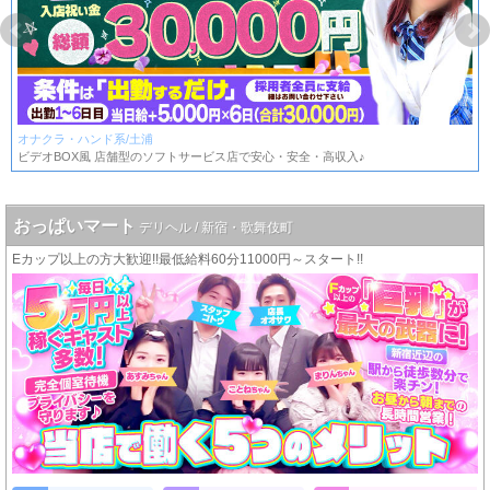
オナクラ・ハンド系/土浦
ビデオBOX風 店舗型のソフトサービス店で安心・安全・高収入♪
おっぱいマート
デリヘル / 新宿・歌舞伎町
Eカップ以上の方大歓迎!!最低給料60分11000円～スタート!!