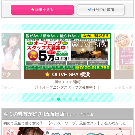
詳細を見る
検討中に追加
ループ)
OLIVE SPA 横浜
風俗エステ/曙町
ビデオBOX風 店舗型のソフトサービス店で安心・安全・高収入♪
只今オープニングスタッフ大募集中！！
キミの乳首が好き!!五反田店
オナクラ / 五反田
初めて風俗で働く女の子、【ヘルス、ソープ、風俗エステ】が合わなかった女の子でも頑張れるお店