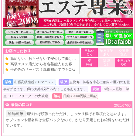
お店のこだわり
日払い
給与保証
交通費
OK
あり
支給
舐めない、触らせないで安心して働けます！
寮
講習
土日のみ
高級エステ店だから有名芸能人もお客様です
完備
なし
OK
手のみのサービス！風俗初めてでもOK♪
業種
出張高級性感アロマエステ
場所
恵比寿・渋谷を中心に都内23区内のお仕
事が殆どです。稀に横浜等郊外へ行くこともあります。
資格
18歳～未経験・学
生・OL・フリーターの大歓迎
給与
日給35,000円以上可能
最新の口コミ
2025/07/08
給与/報酬
頑張れば頑張った分だけ、しっかり稼げる環境だと思います。
オプションや指名料は全額バックなので、かなり安定したお給料をいただけ
ています。