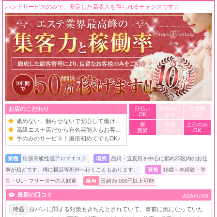
ハンドサービスのみで、安定した高収入を得られるチャンスです☆
お店のこだわり
日払い
給与保証
交通費
OK
あり
支給
舐めない、触らせないで安心して働けます！
寮
講習
土日のみ
高級エステ店だから有名芸能人もお客様です
完備
なし
OK
手のみのサービス！風俗初めてでもOK♪
業種
出張高級性感アロマエステ
場所
品川・五反田を中心に都内23区内のお仕
事が殆どです。稀に横浜等郊外へ行くこともあります。
資格
18歳～未経験・学
生・OL・フリーターの大歓迎
給与
日給35,000円以上可能
最新の口コミ
2025/07/06
待遇
身バレに関する対策もきちんとされていて、事前に気になっていた