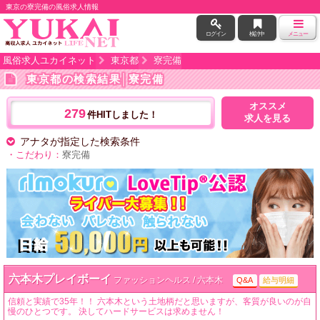
東京の寮完備の風俗求人情報
ログイン
検討中
メニュー
風俗求人ユカイネット
東京都
寮完備
東京都の検索結果
│寮完備
オススメ
279
件HITしました！
求人を見る
アナタが指定した検索条件
・こだわり：
寮完備
六本木プレイボーイ
ファッションヘルス / 六本木
Q&A
給与明細
信頼と実績で35年！！ 六本木という土地柄だと思いますが、客質が良いのが自
慢のひとつです。 決してハードサービスは求めません！