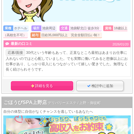
業種
ホテヘル
場所
池袋周辺
交通
池袋駅北口 徒歩3分
資格
18歳以上
（高校生不可）
給与
日給35,000円以上 完全全額日払い制！
最新の口コミ
2026/01/20
応募/面接
30代という年齢もあって、正直なところ最初はあまりお仕事に
入れないのではと心配していました。でも実際に働いてみると想像以上にお
仕事があり、しっかり収入にもつながっていて嬉しい驚きでした。無理なく
長く続けられそうです。
詳細を見る
検討中に追加
ごほうびSPA上野店
デリバリーエステ / 上野・御徒町
自分の体型に自信がなくチャンスを逃しているあなたへ