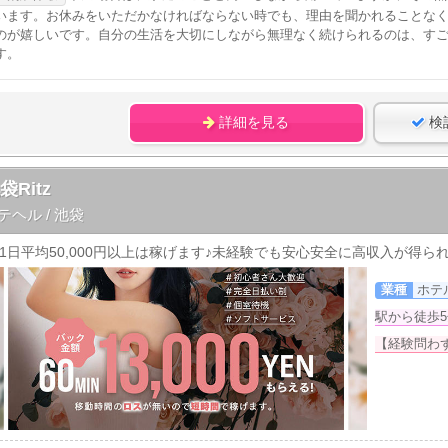
います。お休みをいただかなければならない時でも、理由を聞かれることな
のが嬉しいです。自分の生活を大切にしながら無理なく続けられるのは、す
す。
詳細を見る
検
袋Ritz
テヘル / 池袋
業種
ホテ
駅から徒歩5
【経験問わ