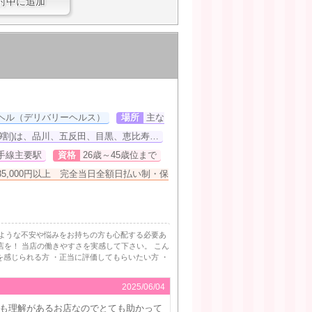
討中に追加
ヘル（デリバリーヘルス）
場所
主な
9割)は、品川、五反田、目黒、恵比寿…
手線主要駅
資格
26歳～45歳位まで
35,000円以上 完全当日全額日払い制・保
のような不安や悩みをお持ちの方も心配する必要あ
店を！ 当店の働きやすさを実感して下さい。 こん
を感じられる方 ・正当に評価してもらいたい方 ・
2025/06/04
も理解があるお店なのでとても助かって