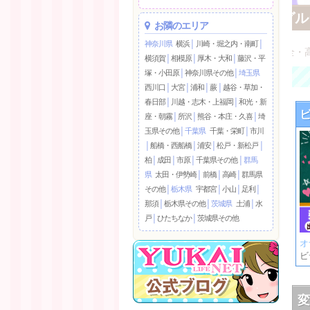
ビデオdeはんど 土浦校(アクセスグル
お隣のエリア
オナクラ・ハンド系/土浦
神奈川県
横浜
│
川崎・堀之内・南町
│
ビデオBOX風 店舗型のソフトサービス店で安心・安全・
横須賀
│
相模原
│
厚木・大和
│
藤沢・平
塚・小田原
│
神奈川県その他
│
埼玉県
西川口
│
大宮
│
浦和
│
蕨
│
越谷・草加・
春日部
│
川越・志木・上福岡
│
和光・新
座・朝霧
│
所沢
│
熊谷・本庄・久喜
│
埼
玉県その他
│
千葉県
千葉・栄町
│
市川
│
船橋・西船橋
│
浦安
│
松戸・新松戸
│
柏
│
成田
│
市原
│
千葉県その他
│
群馬
県
太田・伊勢崎
│
前橋
│
高崎
│
群馬県
その他
│
栃木県
宇都宮
│
小山
│
足利
│
那須
│
栃木県その他
│
茨城県
土浦
│
水
戸
│
ひたちなか
│
茨城県その他
オ