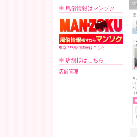
M
風俗情報はマンゾク
東京???風俗情報はこちら
店舗様はこちら
店舗管理
今
由
パ
は