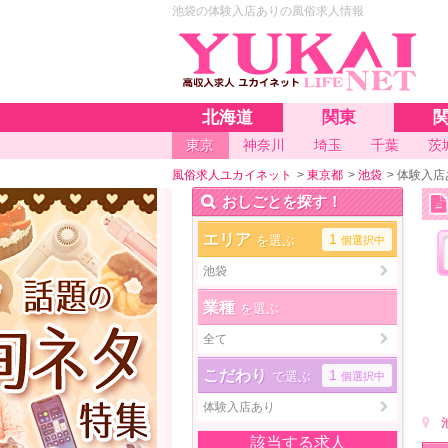
池袋の体験入店ありの風俗求人情報
北海道
関東
東京
神奈川
埼玉
千葉
茨
風俗求人ユカイネット
>
東京都
>
池袋
>
体験入店
おしごとを探す！
エリア
1
を選ぶ
個選択中
池袋
業種
を選ぶ
全て
こだわり
1
で選ぶ
個選択中
体験入店あり
該当する求人