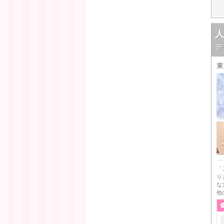
デ
東
「
り
な
他