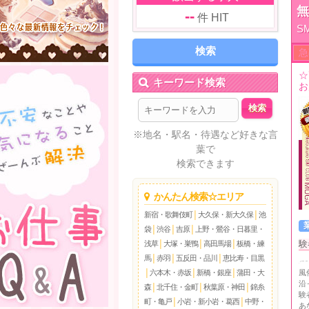
--
件 HIT
S
急
☆
キーワード検索
お
※地名・駅名・待遇など好きな言
葉で
検索できます
かんたん検索☆エリア
新宿・歌舞伎町
│
大久保・新大久保
│
池
袋
│
渋谷
│
吉原
│
上野・鶯谷・日暮里・
験
浅草
│
大塚・巣鴨
│
高田馬場
│
板橋・練
馬
│
赤羽
│
五反田・品川
│
恵比寿・目黒
風
│
六本木・赤坂
│
新橋・銀座
│
蒲田・大
沿
森
│
北千住・金町
│
秋葉原・神田
│
錦糸
験
町・亀戸
│
小岩・新小岩・葛西
│
中野・
あ