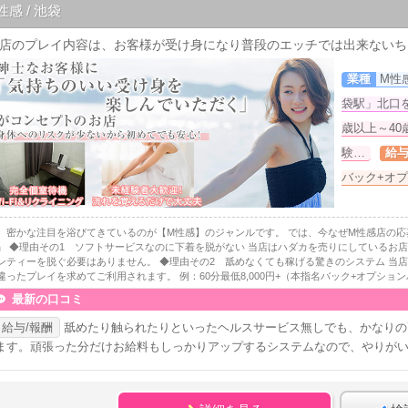
性感 / 池袋
業種
M性
袋駅」北口
歳以上～4
験…
給
バック+オ
、密かな注目を浴びてきているのが【M性感】のジャンルです。 では、今なぜM性感店の応
』 ◆理由その1 ソフトサービスなのに下着を脱がない 当店はハダカを売りにしているお
ンティーを脱ぐ必要はありません。 ◆理由その2 舐めなくても稼げる驚きのシステム 当
違ったプレイを求めてご利用されます。 例：60分最低8,000円+（本指名バック+オプションバッ
最新の口コミ
給与/報酬
舐めたり触られたりといったヘルスサービス無しでも、かなりの
ます。頑張った分だけお給料もしっかりアップするシステムなので、やりが