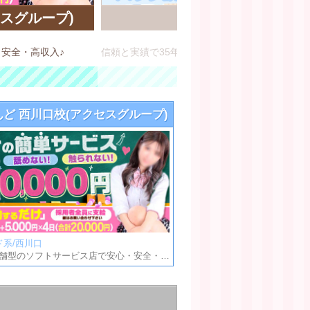
セスグループ)
六本木プレイ
店舗型ヘルス/六本
・安全・高収入♪
んど 西川口校(アクセスグループ)
系/西川口
ビデオBOX風 店舗型のソフトサービス店で安心・安全・高収入♪