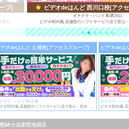
ープ)
ビデオdeはんど 西川口校(アク
オナクラ・ハンド系/西川口
高収入♪
ビデオBOX風 店舗型のソフトサービス店で安心
ビデオdeはんど 土浦校(アクセスグループ)
ビデオdeは
ナクラ・ハンド系/土浦
オナクラ・ハンド
ビデオBOX風 店舗型のソフトサービス店で安心・安全・高収入♪
変態紳士倶楽部池袋店