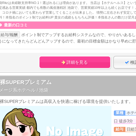
袋Ritzは未経験支持率NO.1！選ばれるには理由があります。 当店は【ホテルヘルス】とい
定感ある営業実績 都内でも有数の風俗激戦区 池袋で、営業実績10年以上も続くお店です！
、コロナ禍においても変わらず営業してくることが出来ました。 情勢に左右されず安定して稼ぐ
料！本指名のポイント制でお給料UP 貴女の成績ももちろん評価！本指名さんの数だけ翌月お給
最新の口コミ
給与/報酬
ポイント制でアップするお給料システムなので、やりがいあるし
うになってきたらどんどんアップするので、最初の目標金額はかなり早めに
詳細を見る
検
裸SUPERプレミアム
メージ系ホテヘル / 池袋
裸SUPERプレミアムは高収入を快適に稼げる環境を提供いたします。
業種
ホテ
口 徒歩3分
給与
日給