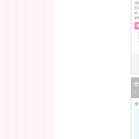
池
安
め
給
全
イ
全