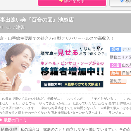
詳細を見る
検
人妻出逢い会『百合の園』池袋店
リヘル / 池袋
京・山手線主要駅での待合わせ型デリバリーヘルスで高収入！
業種
デリ
勤務エリア(
交通
山の
給与
日給
証制度…
この業界で働いてみたいけれど、年齢が…」 「ルックスが…」 「子どもがいるし…」 こ
ません！ もし、少しでも 「やってみようかな…」 と思っていただけたなら 是非1日体験入
方が当店に向いています。 ・朝からお昼過ぎまでしか時間がない方 ・未経験で素人っぽさ
の在籍女性と顔を合わせたくない方 宣材撮影は4パターンから選べます。 ・ランジェ...
最新の口コミ
勤務/休暇
私の場合は、家庭のことと両立しながら働いていますが、その点