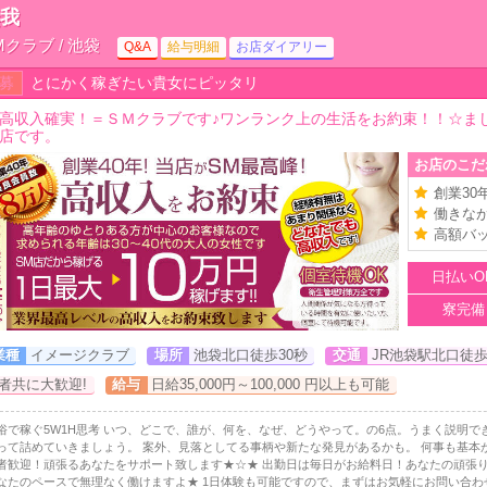
無我
Mクラブ / 池袋
Q&A
給与明細
お店ダイアリー
募
とにかく稼ぎたい貴女にピッタリ
高収入確実！＝ＳＭクラブです♪ワンランク上の生活をお約束！！☆ま
店です。
お店のこだ
創業30
働きな
高額バ
日払いO
寮完備
業種
イメージクラブ
場所
池袋北口徒歩30秒
交通
JR池袋駅北口徒歩
者共に大歓迎!
給与
日給35,000円～100,000 円以上も可能
俗で稼ぐ5W1H思考 いつ、どこで、誰が、何を、なぜ、どうやって。の6点。うまく説明
って詰めていきましょう。 案外、見落としてる事柄や新たな発見があるかも。 何事も基本
者歓迎！頑張るあなたをサポート致します★☆★ 出勤日は毎日がお給料日！あなたの頑張り
なたのペースで無理なく働けますよ★ 1日体験も可能ですので、まずはお気軽にお問い合わせくだ