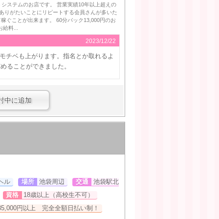
うシステムのお店です。 営業実績10年以上超えの
 ありがたいことにリピートする会員さんが多いた
ことが出来ます。 60分バック13,000円のお
料...
2023/12/22
モチベも上がります。指名とか取れるよ
貯めることができました。
討中に追加
ヘル
場所
池袋周辺
交通
池袋駅北
資格
18歳以上（高校生不可）
35,000円以上 完全全額日払い制！