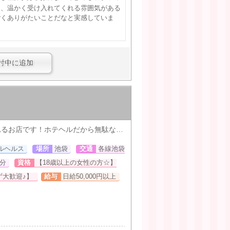
く、温かく受け入れてくれる雰囲気がある
ごくありがたいことだなと実感していま
討中に追加
◎1日平均50,000円以上は稼げます♪未経験でも安心安全に高収入が得られるお店です！ホテヘルだから無駄な移動時間も無く効率よく稼げます！
ルヘルス
場所
池袋
交通
各線池袋
分
資格
【18歳以上の女性の方☆】
ず大歓迎♪】
給与
日給50,000円以上