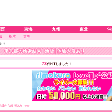
関西
東海
九州
東北
沖
城
栃木
群馬
あり
東京都の検索結果
│池袋│体験入店あり
73
件HITしました！
池袋から絞り込み
池袋