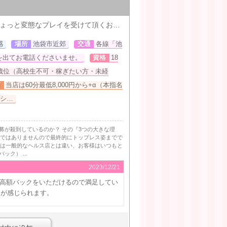
当店のプレイ内容は、お客様が受け身になり普段のエッチでは出来ないちょっと変態なプレイを受けて頂くお店になってます。
感
場所
池袋市近郊
交通
各線「池
を出てお電話くださいませ。
資格
18
0歳位（高校生不可・稼ぎたい方・未経
与
当店は60分最低8,000円から+α（本指名
プシ…
募が殺到しているのか？ その『3つの大きな理
店ではありませんので最終的にトップレス姿までで
店は一般的なヘルス店とは違い、お客様はいつもと
ク） ...
2023/12/21
高額バックをいただけるので満足してい
いが感じられます。