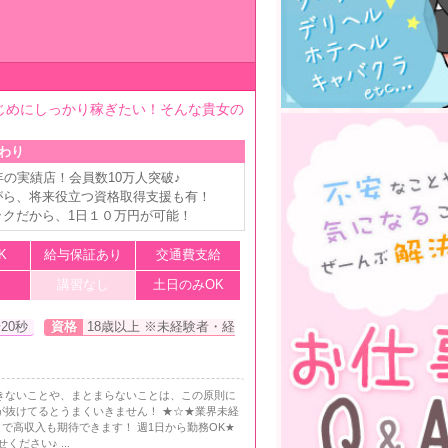
じめにしっかり稼ぎたい！そんな貴女の
わり
年の実績店！会員数10万人突破♪
がら、将来役立つ資格取得支援も有！
ックだから、1日１０万円が可能！
K
給与保証あり
交通費支給
講習なし
土日のみOK
20秒
資格
18歳以上 ※未経験者・経
できないことや、まとまらないことは、この原則に
が抜けてるとうまくいきません！ ★☆★業界未経
で高収入も期待できます！ 週1日から勤務OK★
さい♪ ...