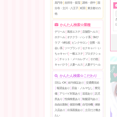
高円寺
│
吉祥寺・荻窪
│
調布・府中
│
国
分寺・立川・八王子
│
町田
│
東京都その
他
かんたん検索☆業種
デリヘル
│
風俗エステ
│
店舗型ヘルス
│
ホテヘル
│
オナクラ・ハンド系
│
SMク
ラブ・M性感
│
ピンクサロン
│
交際・出
会い系
│
ソープランド
│
セクキャバ・い
ちゃキャバ
│
一般エステ
│
プロダクショ
ン
│
チャット・メールレディ
│
その他
│
キャバクラ
│
人妻ヘルス
│
人妻デリヘル
かんたん検索☆こだわり
日払いOK
│
給与保証あり
│
交通費支給
│
報奨金あり
│
罰金・ノルマなし
│
寮完
備
│
アリバイ対策あり
│
送迎あり
│
託児
所あり
│
性病検査あり
│
制服貸与あり
│
自由出勤制
│
個室待機
│
自宅待機
│
体験
入店あり
│
出張面接あり
│
土日だけ働き
たい