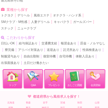
鹿児島県その他
業種から探す
トクヨク
│
デリヘル
│
風俗エステ
│
オナクラ・ハンド系
│
SMクラブ・M性感
│
人妻デリヘル
│
キャバクラ
│
ガールズバー
│
スナック
│
ニュークラブ
こだわりから探す
日払いOK
│
給与保証あり
│
交通費支給
│
報奨金あり
│
罰金・ノルマなし
│
寮完備
│
アリバイ対策あり
│
送迎あり
│
託児所あり
│
性病検査あり
│
制服貸与あり
│
自由出勤制
│
個室待機
│
自宅待機
│
体験入店あり
│
出張面接あり
│
土日だけ働きたい
トップ
Q&A
プレゼント
おしごと図鑑
会員登録
都道府県から風俗求人を探す！
北海道
青森
岩手
宮城
秋田
山形
福島
東京
神奈川
埼玉
千葉
群馬