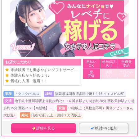
お店のこだわり
日払い
給与保証
交通費
OK
あり
支給
未経験者でも働きやすいソフトサービス店
寮
講習
土日のみ
体験入店から始めよう♪
完備
なし
OK
気軽に入店・退店！！
業種
トクヨク/ヘルス
場所
福岡県福岡市博多区中洲1-4-16 イエスビル5F
交通
地下鉄中洲川端駅より徒歩約7分 ＪＲ博多駅より徒歩約20分 西鉄天神駅より徒
歩約15分 西鉄バス【南新地】…
資格
18歳以上（高校生不可）風俗デビューさん
大歓迎♪
給与
日給3万円以上・月給80万円以上
詳細を見る
検討中に追加