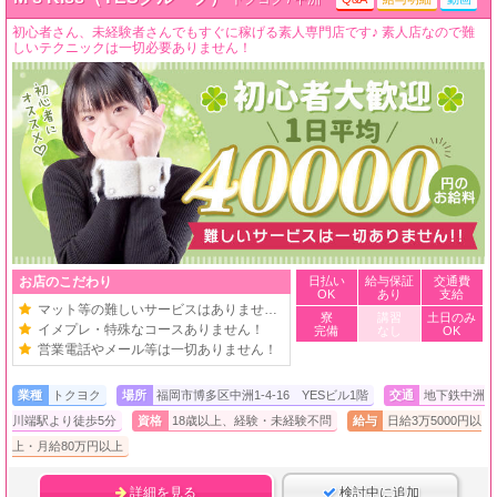
初心者さん、未経験者さんでもすぐに稼げる素人専門店です♪ 素人店なので難
しいテクニックは一切必要ありません！
お店のこだわり
日払い
給与保証
交通費
OK
あり
支給
マット等の難しいサービスはありません！
寮
講習
土日のみ
イメプレ・特殊なコースありません！
完備
なし
OK
営業電話やメール等は一切ありません！
業種
トクヨク
場所
福岡市博多区中洲1-4-16 YESビル1階
交通
地下鉄中洲
川端駅より徒歩5分
資格
18歳以上、経験・未経験不問
給与
日給3万5000円以
上・月給80万円以上
詳細を見る
検討中に追加