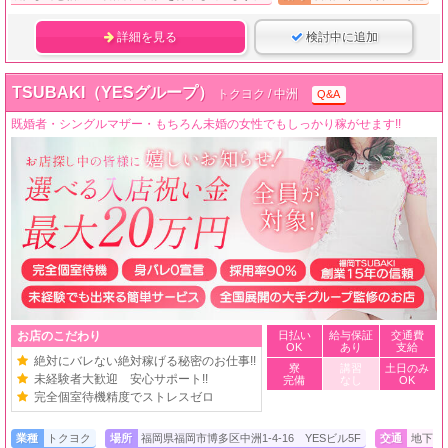
詳細を見る
検討中に追加
TSUBAKI（YESグループ）
トクヨク / 中洲
Q&A
既婚者・シングルマザー・もちろん未婚の女性でもしっかり稼がせます!!
お店のこだわり
日払い
給与保証
交通費
OK
あり
支給
絶対にバレない絶対稼げる秘密のお仕事!!
寮
講習
土日のみ
未経験者大歓迎 安心サポート!!
完備
なし
OK
完全個室待機精度でストレスゼロ
業種
トクヨク
場所
福岡県福岡市博多区中洲1-4-16 YESビル5F
交通
地下