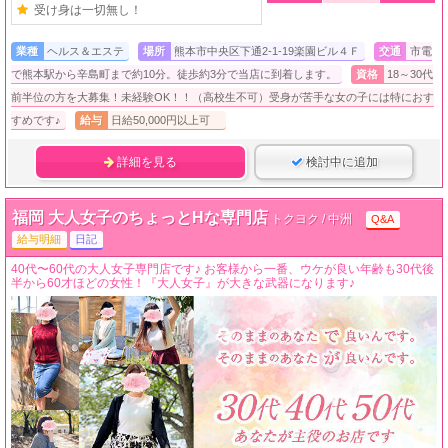
受け身は一切無し！
業種
ヘルス＆エステ
場所
熊本市中央区下通2-1-19楽園ビル４Ｆ
交通
市電
で熊本駅から辛島町まで約10分。徒歩約3分で当店に到着します。
資格
18～30代
前半位の方を大募集！未経験OK！！（高校生不可）受身が苦手な女の子には特におす
すめです♪
給与
日給50,000円以上可
詳細を見る
検討中に追加
福岡 大人女子のちょっとHな専門店
トクヨク / 中洲
Q&A
給与明細
日記
40代〜60代の大人女子専門店です♪ お客様から一番、ウケが良い年齢も30代後
半から60才ほどの女性！『大人女子』が大きな武器になります♪