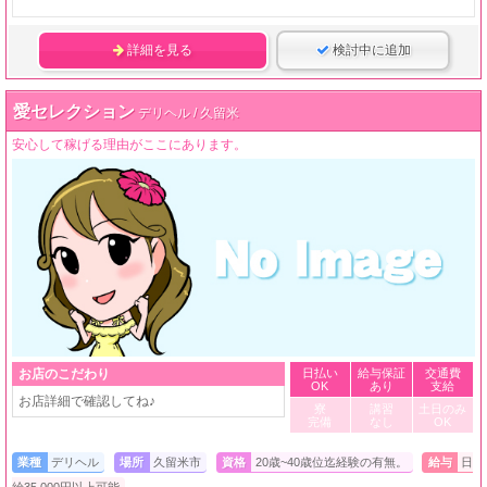
詳細を見る
検討中に追加
愛セレクション
デリヘル / 久留米
安心して稼げる理由がここにあります。
お店のこだわり
日払い
給与保証
交通費
OK
あり
支給
お店詳細で確認してね♪
寮
講習
土日のみ
完備
なし
OK
業種
デリヘル
場所
久留米市
資格
20歳~40歳位迄経験の有無。
給与
日