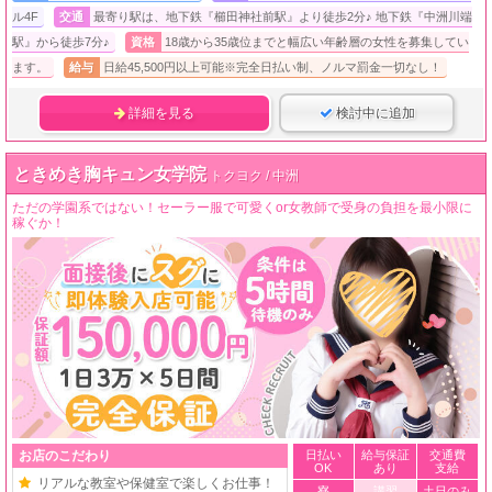
ル4F
交通
最寄り駅は、地下鉄『櫛田神社前駅』より徒歩2分♪ 地下鉄『中洲川端
駅』から徒歩7分♪
資格
18歳から35歳位までと幅広い年齢層の女性を募集してい
ます。
給与
日給45,500円以上可能※完全日払い制、ノルマ罰金一切なし！
詳細を見る
検討中に追加
ときめき胸キュン女学院
トクヨク / 中洲
ただの学園系ではない！セーラー服で可愛くor女教師で受身の負担を最小限に
稼ぐか！
お店のこだわり
日払い
給与保証
交通費
OK
あり
支給
リアルな教室や保健室で楽しくお仕事！
寮
講習
土日のみ