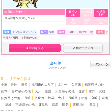
お店のこだわり
日払い
給与保証
交通費
OK
あり
支給
お店詳細で確認してね♪
寮
講習
土日のみ
完備
なし
OK
業種
ぽっちゃりデリヘル
場所
福岡
資格
18歳以上(高校生不可)
給与
平
均収入4万円！（実働6〜7h）
詳細を見る
検討中に追加
全46件
次へ
1 - 20件目を表示
エリアから探す
中洲・天神
│
博多
│
福岡市内エリア
│
北九州
│
久留米
│
福岡県その他
│
熊本
│
熊本県その他
│
大分
│
別府
│
大分県その他
│
佐賀
│
嬉野
│
武雄
│
佐賀県その他
│
長崎
│
佐世保
│
諫早・大村
│
長崎県その他
│
宮崎
│
延岡
│
都城
│
宮崎県その他
│
鹿児島
│
霧島
│
国分
│
薩摩川内
│
鹿屋
│