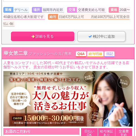
業種
デリヘル
場所
福岡市内近郊
交通
交通費支給も可能
資格
20歳〜
40歳位迄初心者大歓迎です
給与
日給5万円以上可 月給100万円以上可完全日
払い制
詳細を見る
検討中に追加
華女第二章
ファッションヘルス / 熊本
Q&A
給与明細
日記
人妻をコンセプトにした30代～40代までの 幅広いモデルさんが活躍できる店
舗型ヘルスです。 貴女の目標が叶うお手伝いをさせて頂きます。
お店のこだわり
日払い
給与保証
交通費
OK
あり
支給