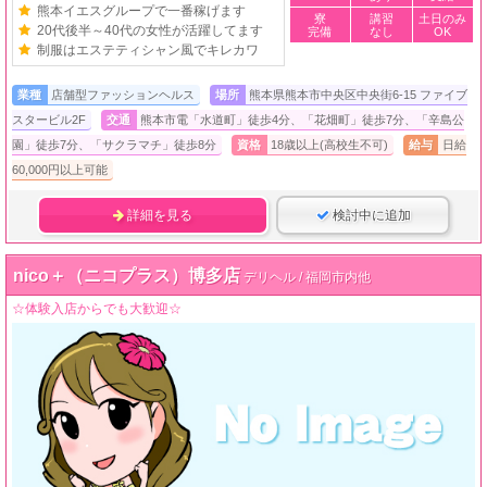
熊本イエスグループで一番稼げます
寮
講習
土日のみ
20代後半～40代の女性が活躍してます
完備
なし
OK
制服はエステティシャン風でキレカワ
業種
店舗型ファッションヘルス
場所
熊本県熊本市中央区中央街6-15 ファイブ
スタービル2F
交通
熊本市電「水道町」徒歩4分、「花畑町」徒歩7分、「辛島公
園」徒歩7分、「サクラマチ」徒歩8分
資格
18歳以上(高校生不可)
給与
日給
60,000円以上可能
詳細を見る
検討中に追加
nico＋（ニコプラス）博多店
デリヘル / 福岡市内他
☆体験入店からでも大歓迎☆