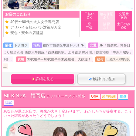
お店のこだわり
日払い
給与保証
交通費
OK
あり
支給
40代〜60代の大人女子専門店
寮
講習
土日のみ
アリバイ＆知人バレ対策が万全
完備
なし
OK
安心・安全の店舗型
業種
トクヨク
場所
福岡市博多区中洲1-8-31 7F
交通
JR「博多駅」博多口
より徒歩20分 西鉄大牟田線「西鉄福岡駅」より徒歩10分 地下鉄空港線「中洲川端駅」
1番…
資格
30代後半～60代前半※未経験者、大歓迎！
給与
日給35,000円以
上
詳細を見る
検討中に追加
SILK SPA 福岡店
デリバリーエステ / 博多
Q&A
給与明細
動画
日記
あなたが選ぶお店で、将来が大きく変わります。 わたしたちが提案する、こう
いった環境があったらどうでしょう？