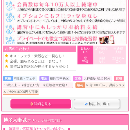
お店のこだわり
日払い
給与保証
交通費
OK
あり
支給
キス・フェラ・素股など一切なし！
寮
講習
土日のみ
全裸、触られることは一切なし！
完備
なし
OK
講習は女性講師が担当するから安心！
業種
M性感・フェチ
場所
福岡市中央区
交通
天神南駅 徒歩10分
資格
18歳以上～（稼ぎたい方・未経験者大歓迎！）
給与
60分9000円～、昇給システ
ムで60分16000円も可能
詳細を見る
検討中に追加
博多人妻城
デリヘル / 福岡市内他
■ 短期間で高額稼ぎたい女性の皆様へ ■