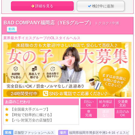
詳細を見る
検討中に追加
BAD COMPANY福岡店（YESグループ）
トクヨク / 中洲
動画
業界最大手イエスグループのOLスタイルヘルス
お店のこだわり
日払い
給与保証
交通費
OK
あり
支給
【全国最大手グループ】
寮
講習
土日のみ
【時短で効率的に稼げる】
完備
なし
OK
【バレ対策万全の店舗型】
業種
店舗型ファッションヘルス
場所
福岡県福岡市博多区中洲1-4-16 イエスビ