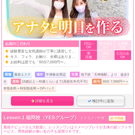
お店のこだわり
日払い
給与保証
交通費
OK
あり
支給
経験豊富な女性講師が丁寧に講習しています
寮
講習
土日のみ
キス、フェラ、お触り、全裸はありません
完備
なし
OK
お給料は誰でも「60分7,000円〜」
業種
風俗エステ
場所
中洲春吉周辺
交通
地下鉄「天神南駅」より 徒歩3
分
資格
18歳以上～40歳くらいまで(高校生年代不可)
給与
60分 7,000円〜＋
本指名料＋特別指名料＋OPバック
詳細を見る
検討中に追加
Lesson.1 福岡校（YESグループ）
トクヨク / 中洲
給与明細
風俗デビューさん大歓迎♪。レッスンワンはイメージプレイが主体の超ソフトサ
ービス。男性経験が無い女の子も採用ＯＫです。