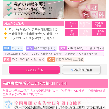
お店のこだわり
日払い
給与保証
交通費
OK
あり
支給
アリバイ対策バッチリ保育園書類もご用意！
寮
講習
土日のみ
24時間営業自由出勤★少ない時間でOK
完備
なし
OK
100人中99人が働きやすいと回答！
業種
デリヘル
場所
福岡市博多駅近く
交通
●JR 博多駅より 徒歩7分 ●地
下鉄博多駅はもちろん、バスでも通勤も可能です。 ※時間帯にもよりますが帰り…
資格
20代～40代前半くらいまで
給与
日給30,000円以上可能
詳細を見る
検討中に追加
福岡痴女性感フェチ倶楽部
M性感 / 中洲
年間広告予算10億円以上の全国展開グループが運営するM性感！ 会員制の派遣
型高級店なので紳士的な方のみ