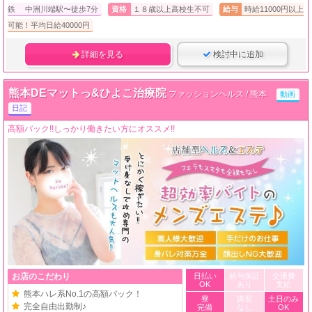
鉄 中洲川端駅〜徒歩7分
資格
１８歳以上高校生不可
給与
時給11000円以上
可能！平均日給40000円
詳細を見る
検討中に追加
熊本DEマットっ&ひよこ治療院
ファッションヘルス / 熊本
動画
日記
高額バック!!しっかり働きたい方にオススメ!!
お店のこだわり
日払い
給与保証
交通費
OK
あり
支給
熊本ハレ系No.1の高額バック！
寮
講習
土日のみ
完全自由出勤制♪
完備
なし
OK