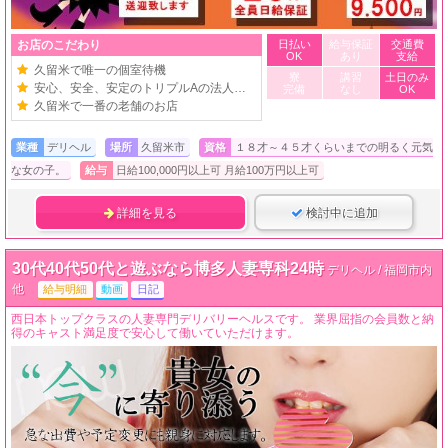
お店のこだわり
日払い
給与保証
交通費
OK
あり
支給
久留米で唯一の個室待機
寮
講習
土日のみ
安心、安全、安定のトリプルAの法人経営。
完備
なし
OK
久留米で一番の老舗のお店
業種
デリヘル
場所
久留米市
資格
１８才～４５才くらいまでの明るく元気
な女の子。
給与
日給100,000円以上可 月給100万円以上可
詳細を見る
検討中に追加
30代40代50代と遊ぶなら博多人妻専科24時
デリヘル / 福岡市内
他
給与明細
動画
日記
西日本トップクラスの人妻専門デリバリーヘルスです。 業界屈指の会員数と納
得のキャスト満足度で安心して働いていただけます。