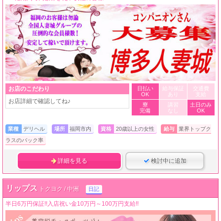
お店のこだわり
日払い
給与保証
交通費
OK
あり
支給
お店詳細で確認してね♪
寮
講習
土日のみ
完備
なし
OK
業種
デリヘル
場所
福岡市内
資格
20歳以上の女性
給与
業界トップク
ラスのバック率
詳細を見る
検討中に追加
リップス
トクヨク / 中洲
日記
半日6万円保証!!入店祝い金10万円～100万円支給!!