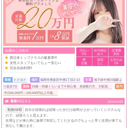
お店のこだわり
日払い
給与保証
交通費
OK
あり
支給
西日本トップクラスの集客率!!!
寮
講習
土日のみ
女性スタッフもいてちょー安心♪♪
完備
なし
OK
完全自由利用!!
業種
トクヨク
場所
福岡市博多区中洲1丁目2-13
交通
地下鉄中洲川端駅よ
り徒歩7分
資格
18歳～35歳くらいまで※初心者、未経験の方、大歓迎。
給与
半日60,000円～100,000円以上可能。
最新の口コミ
2026/04/09
勤務/休暇
自分が頑張れば頑張った分だけ給料が上がっていくシステムな
ので、頑張ろうと思えます。
生理などが来た時に振替で対応してくださるのでちょっと早く生理が来ても
安心して働けます。