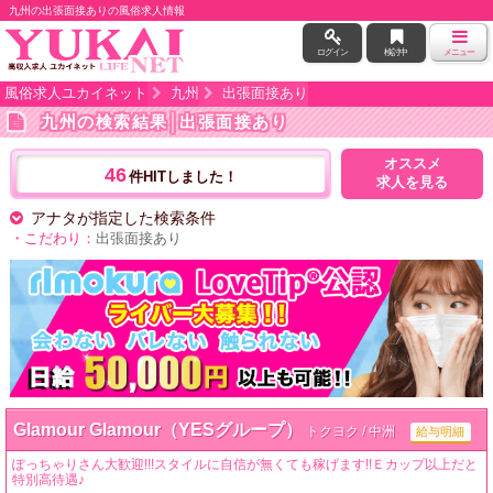
九州の出張面接ありの風俗求人情報
ログイン
検討中
メニュー
風俗求人ユカイネット
九州
出張面接あり
九州の検索結果
│出張面接あり
オススメ
46
件HITしました！
求人を見る
アナタが指定した検索条件
・こだわり：
出張面接あり
Glamour Glamour（YESグループ）
トクヨク / 中洲
給与明細
ぽっちゃりさん大歓迎!!!スタイルに自信が無くても稼げます!!Ｅカップ以上だと
特別高待遇♪