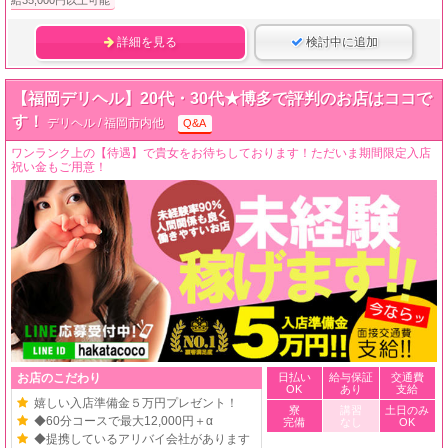
給35,000円以上可能
詳細を見る
検討中に追加
【福岡デリヘル】20代・30代★博多で評判のお店はココで
す！
デリヘル / 福岡市内他
Q&A
ワンランク上の【待遇】で貴女をお待ちしております！ただいま期間限定入店
祝い金もご用意！
お店のこだわり
日払い
給与保証
交通費
OK
あり
支給
嬉しい入店準備金５万円プレゼント！
寮
講習
土日のみ
◆60分コースで最大12,000円＋α
完備
なし
OK
◆提携しているアリバイ会社があります