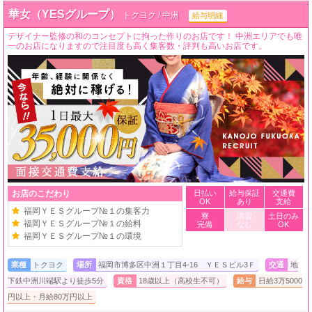
華女（YESグループ）
トクヨク / 中洲
給与明細
デザイナー監修の和のコンセプトに拘った作りのお店です！ 中洲エリアでも唯
一のお店になりますので注目度も高く集客数・評判も高いお店です。
お店のこだわり
日払い
給与保証
交通費
OK
あり
支給
福岡ＹＥＳグループ№１の集客力
寮
講習
土日のみ
福岡ＹＥＳグループ№１の給料
完備
なし
OK
福岡ＹＥＳグループ№１の環境
業種
トクヨク
場所
福岡市博多区中洲１丁目4-16 ＹＥＳビル3Ｆ
交通
地
下鉄中洲川端駅より徒歩5分
資格
18歳以上（高校生不可）
給与
日給3万5000
円以上・月給80万円以上