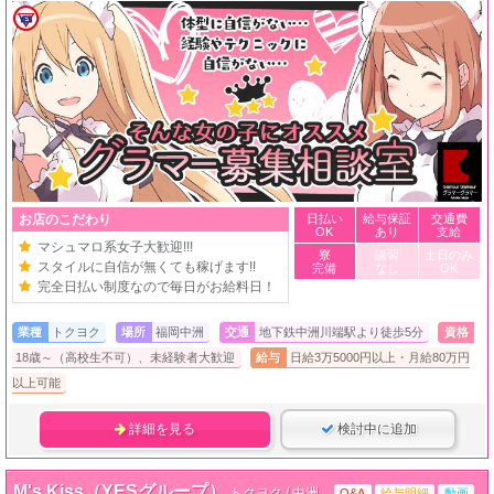
お店のこだわり
日払い
給与保証
交通費
OK
あり
支給
マシュマロ系女子大歓迎!!!
寮
講習
土日のみ
スタイルに自信が無くても稼げます!!
完備
なし
OK
完全日払い制度なので毎日がお給料日！
業種
トクヨク
場所
福岡中洲
交通
地下鉄中洲川端駅より徒歩5分
資格
18歳～（高校生不可）、未経験者大歓迎
給与
日給3万5000円以上・月給80万円
以上可能
詳細を見る
検討中に追加
M's Kiss（YESグループ）
トクヨク / 中洲
Q&A
給与明細
動画