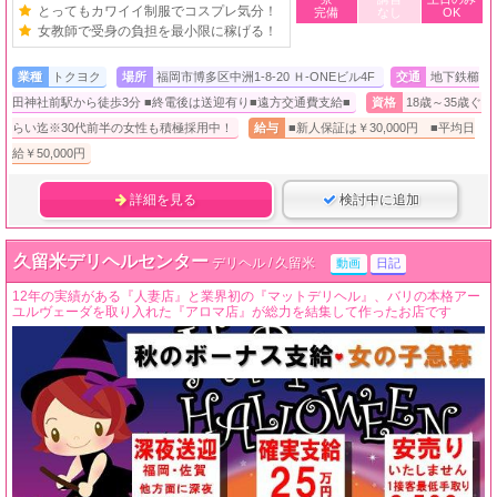
とってもカワイイ制服でコスプレ気分！
完備
なし
OK
女教師で受身の負担を最小限に稼げる！
業種
トクヨク
場所
福岡市博多区中洲1-8-20 Ｈ-ONEビル4F
交通
地下鉄櫛
田神社前駅から徒歩3分 ■終電後は送迎有り■遠方交通費支給■
資格
18歳～35歳ぐ
らい迄※30代前半の女性も積極採用中！
給与
■新人保証は￥30,000円 ■平均日
給￥50,000円
詳細を見る
検討中に追加
久留米デリヘルセンター
デリヘル / 久留米
動画
日記
12年の実績がある『人妻店』と業界初の『マットデリヘル』、バリの本格アー
ユルヴェーダを取り入れた『アロマ店』が総力を結集して作ったお店です