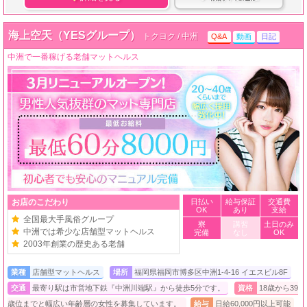
海上空天（YESグループ）
トクヨク / 中洲
Q&A
動画
日記
中洲で一番稼げる老舗マットヘルス
お店のこだわり
日払い
給与保証
交通費
OK
あり
支給
全国最大手風俗グループ
寮
講習
土日のみ
中洲では希少な店舗型マットヘルス
完備
なし
OK
2003年創業の歴史ある老舗
業種
店舗型マットヘルス
場所
福岡県福岡市博多区中洲1-4-16 イエスビル8F
交通
最寄り駅は市営地下鉄『中洲川端駅』から徒歩5分です。
資格
18歳から39
歳位までと幅広い年齢層の女性を募集しています。
給与
日給60,000円以上可能