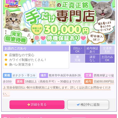
お店のこだわり
日払い
給与保証
交通費
OK
あり
支給
店舗型なので安心
寮
講習
土日のみ
カワイイ制服がたくさん！
完備
なし
OK
身バレ対策万全！
業種
オナクラ・手コキ
場所
熊本市中央区中央街8-26
交通
西熊本駅より徒
歩10分
資格
18歳以上（高校生不可）～30歳位までの方
給与
日給50,000円以
上 完全全額日払い制※出勤状況により変動します。詳しくはお店にお問合せくださ
い。
詳細を見る
検討中に追加