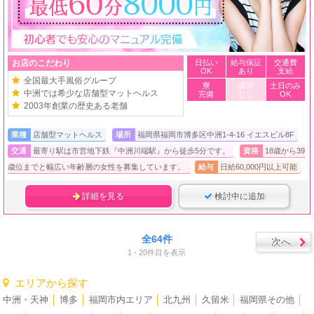
お店のこだわり
日払い
給与保証
交通費
OK
あり
支給
全国最大手風俗グループ
寮
講習
土日のみ
中洲では希少な店舗型マットヘルス
完備
なし
OK
2003年創業の歴史ある老舗
業種
店舗型マットヘルス
場所
福岡県福岡市博多区中洲1-4-16 イエスビル8F
交通
最寄り駅は市営地下鉄『中洲川端駅』から徒歩5分です。
資格
18歳から39
歳位までと幅広い年齢層の女性を募集しています。
給与
日給60,000円以上可能
詳細を見る
検討中に追加
全64件
次へ
1 - 20件目を表示
エリアから探す
中洲・天神
│
博多
│
福岡市内エリア
│
北九州
│
久留米
│
福岡県その他
│