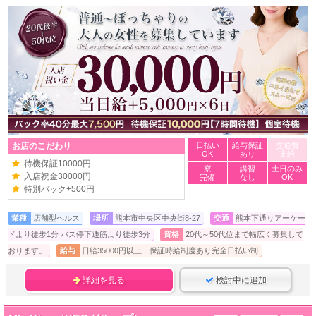
お店のこだわり
日払い
給与保証
交通費
OK
あり
支給
待機保証10000円
寮
講習
土日のみ
入店祝金30000円
完備
なし
OK
特別バック+500円
業種
店舗型ヘルス
場所
熊本市中央区中央街8-27
交通
熊本下通りアーケー
ドより徒歩1分 バス停下通筋より徒歩3分
資格
20代～50代位まで幅広く募集して
おります。
給与
日給35000円以上 保証時給制度あり完全日払い制
詳細を見る
検討中に追加