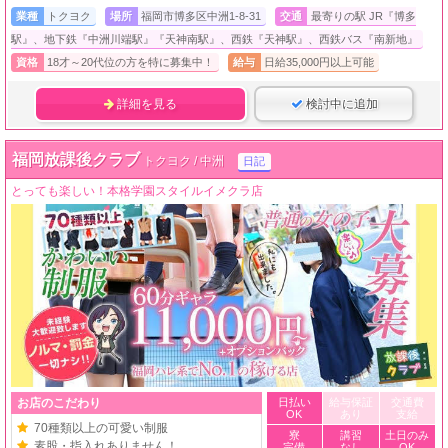
業種
トクヨク
場所
福岡市博多区中洲1-8-31
交通
最寄りの駅 JR『博多
駅』、地下鉄『中洲川端駅』『天神南駅』、西鉄『天神駅』、西鉄バス『南新地』
資格
18才～20代位の方を特に募集中！
給与
日給35,000円以上可能
詳細を見る
検討中に追加
福岡放課後クラブ
トクヨク / 中洲
日記
とっても楽しい！本格学園スタイルイメクラ店
お店のこだわり
日払い
給与保証
交通費
OK
あり
支給
70種類以上の可愛い制服
寮
講習
土日のみ
素股・指入れありません！
完備
なし
OK