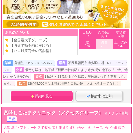
お店のこだわり
日払い
給与保証
交通費
OK
あり
支給
【全国最大手グループ】
寮
講習
土日のみ
【時短で効率的に稼げる】
完備
なし
OK
【バレ対策万全の店舗型】
業種
店舗型ファッションヘルス
場所
福岡県福岡市博多区中洲1-4-16 イエスビ
ル4F
交通
最寄り駅は、地下鉄『櫛田神社前駅』より徒歩2分♪ 地下鉄『中洲川端
駅』から徒歩7分♪
資格
18歳から35歳位までと幅広い年齢層の女性を募集してい
ます。
給与
日給45,500円以上可能※完全日払い制、ノルマ罰金一切なし！
詳細を見る
検討中に追加
宮崎しこたまクリニック（アクセスグループ）
オナクラ / 宮崎
日記
店舗型×ソフトサービスで初心者も働きやすい♪かわいいナース服が仕事着で
す！