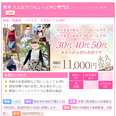
熊本 大人女子のちょっとHな専門店
ファッションヘルス / 熊本
Q&A
独身、既婚者、バツイチ、子供がいてもOK!!
お店のこだわり
日払い
給与保証
交通費
OK
あり
支給
年齢や出産経験など気にしなくてもOK!
寮
講習
土日のみ
個室待機で他の女性に気を使わずにお仕事!
完備
なし
OK
事前にマジックミラーでお客様を確認できる
業種
ヘルス
場所
熊本市中央区下通2-1-19
交通
市電で熊本駅から辛島町ま
で約10分。徒歩約3分で当店に到着します。
資格
30代〜60歳位※未経験者、大歓
迎！
給与
日給25000円以上