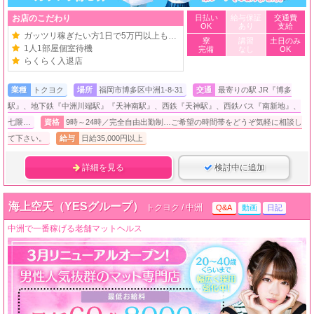
お店のこだわり
日払い
給与保証
交通費
OK
あり
支給
ガッツリ稼ぎたい方1日で5万円以上も可！
寮
講習
土日のみ
1人1部屋個室待機
完備
なし
OK
らくらく入退店
業種
トクヨク
場所
福岡市博多区中洲1-8-31
交通
最寄りの駅 JR『博多
駅』、地下鉄『中洲川端駅』『天神南駅』、西鉄『天神駅』、西鉄バス『南新地』、
七隈…
資格
9時～24時／完全自由出勤制…ご希望の時間帯をどうぞ気軽に相談し
て下さい。
給与
日給35,000円以上
詳細を見る
検討中に追加
海上空天（YESグループ）
トクヨク / 中洲
Q&A
動画
日記
中洲で一番稼げる老舗マットヘルス