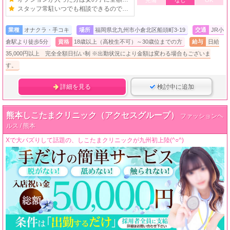
スタッフ常駐いつでも相談できるので安心！
業種
オナクラ・手コキ
場所
福岡県北九州市小倉北区船頭町3-19
交通
JR小
倉駅より徒歩5分
資格
18歳以上（高校生不可）～30歳位までの方
給与
日給
35,000円以上 完全全額日払い制 ※出勤状況により金額は変わる場合もございま
す。
詳細を見る
検討中に追加
熊本しこたまクリニック（アクセスグループ）
ファッションヘ
ルス / 熊本
Xで大バズりして話題の、しこたまクリニックが九州初上陸(^○^)