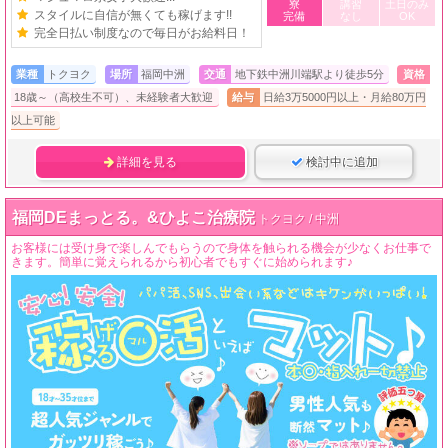
寮
講習
土日のみ
スタイルに自信が無くても稼げます!!
完備
なし
OK
完全日払い制度なので毎日がお給料日！
業種
トクヨク
場所
福岡中洲
交通
地下鉄中洲川端駅より徒歩5分
資格
18歳～（高校生不可）、未経験者大歓迎
給与
日給3万5000円以上・月給80万円
以上可能
詳細を見る
検討中に追加
福岡DEまっとる。&ひよこ治療院
トクヨク / 中洲
お客様には受け身で楽しんでもらうので身体を触られる機会が少なくお仕事で
きます。簡単に覚えられるから初心者でもすぐに始められます♪