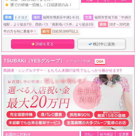
裸での研修一切無し！口頭講習のみ！
業種
トクヨク
場所
福岡市博多区中洲1-8-31
交通
福岡市営地下鉄「中洲川
端駅」より徒歩7分、西鉄バス「南新地バス停」より徒歩2分
資格
18才～20代前
半の方を特に募集中！
給与
日給30,000円以上
詳細を見る
検討中に追加
TSUBAKI（YESグループ）
トクヨク / 中洲
Q&A
既婚者・シングルマザー・もちろん未婚の女性でもしっかり稼がせます!!
お店のこだわり
日払い
給与保証
交通費