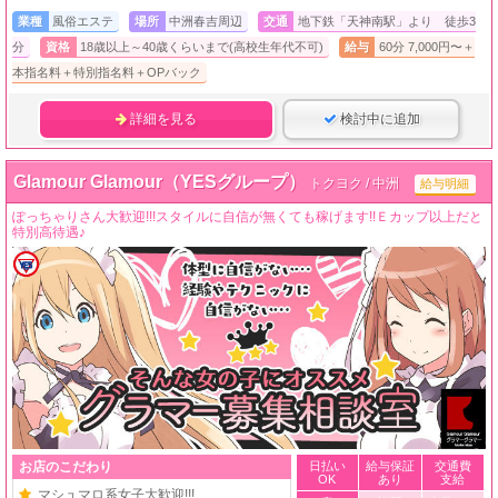
業種
風俗エステ
場所
中洲春吉周辺
交通
地下鉄「天神南駅」より 徒歩3
分
資格
18歳以上～40歳くらいまで(高校生年代不可)
給与
60分 7,000円〜＋
本指名料＋特別指名料＋OPバック
詳細を見る
検討中に追加
Glamour Glamour（YESグループ）
トクヨク / 中洲
給与明細
ぽっちゃりさん大歓迎!!!スタイルに自信が無くても稼げます!!Ｅカップ以上だと
特別高待遇♪
お店のこだわり
日払い
給与保証
交通費
OK
あり
支給
マシュマロ系女子大歓迎!!!