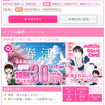
歩約15分 西鉄バス【南新地】…
資格
18歳以上（高校生不可）風俗デビューさん
大歓迎♪
給与
日給3万円以上・月給80万円以上
詳細を見る
検討中に追加
メイドin福岡
トクヨク / 中洲
未経験者にも安心の超ソフトサービスのお店
お店のこだわり
日払い
給与保証
交通費
OK
あり
支給
素股・指入れありません！
寮
講習
土日のみ
裸での研修一切無し！口頭講習のみ！
完備
なし
OK