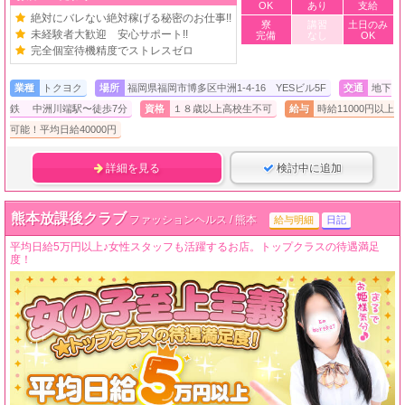
OK
あり
支給
絶対にバレない絶対稼げる秘密のお仕事!!
寮
講習
土日のみ
未経験者大歓迎 安心サポート!!
完備
なし
OK
完全個室待機精度でストレスゼロ
業種
トクヨク
場所
福岡県福岡市博多区中洲1-4-16 YESビル5F
交通
地下
鉄 中洲川端駅〜徒歩7分
資格
１８歳以上高校生不可
給与
時給11000円以上
可能！平均日給40000円
詳細を見る
検討中に追加
熊本放課後クラブ
ファッションヘルス / 熊本
給与明細
日記
平均日給5万円以上♪女性スタッフも活躍するお店。トップクラスの待遇満足
度！