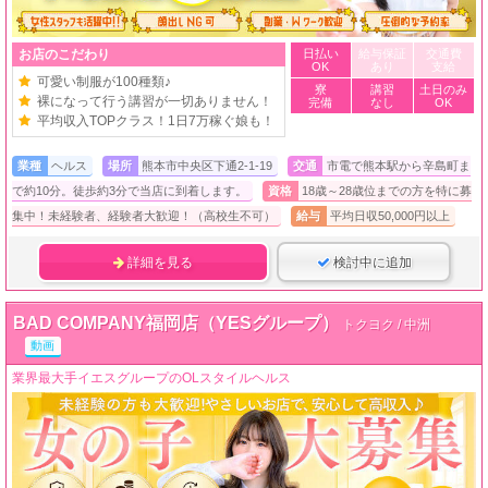
お店のこだわり
日払い
給与保証
交通費
OK
あり
支給
可愛い制服が100種類♪
寮
講習
土日のみ
裸になって行う講習が一切ありません！
完備
なし
OK
平均収入TOPクラス！1日7万稼ぐ娘も！
業種
ヘルス
場所
熊本市中央区下通2-1-19
交通
市電で熊本駅から辛島町ま
で約10分。徒歩約3分で当店に到着します。
資格
18歳～28歳位までの方を特に募
集中！未経験者、経験者大歓迎！（高校生不可）
給与
平均日収50,000円以上
詳細を見る
検討中に追加
BAD COMPANY福岡店（YESグループ）
トクヨク / 中洲
動画
業界最大手イエスグループのOLスタイルヘルス