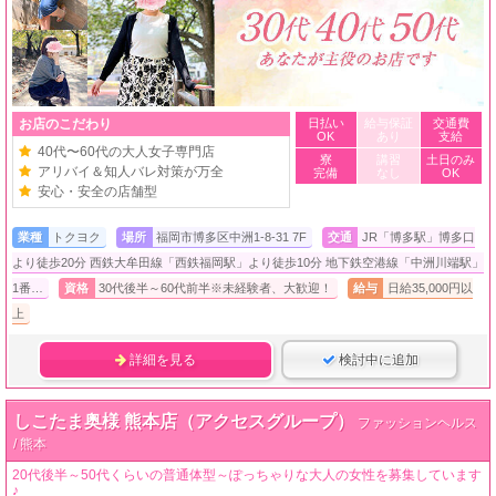
お店のこだわり
日払い
給与保証
交通費
OK
あり
支給
40代〜60代の大人女子専門店
寮
講習
土日のみ
アリバイ＆知人バレ対策が万全
完備
なし
OK
安心・安全の店舗型
業種
トクヨク
場所
福岡市博多区中洲1-8-31 7F
交通
JR「博多駅」博多口
より徒歩20分 西鉄大牟田線「西鉄福岡駅」より徒歩10分 地下鉄空港線「中洲川端駅」
1番…
資格
30代後半～60代前半※未経験者、大歓迎！
給与
日給35,000円以
上
詳細を見る
検討中に追加
しこたま奥様 熊本店（アクセスグループ）
ファッションヘルス
/ 熊本
20代後半～50代くらいの普通体型～ぽっちゃりな大人の女性を募集しています
♪