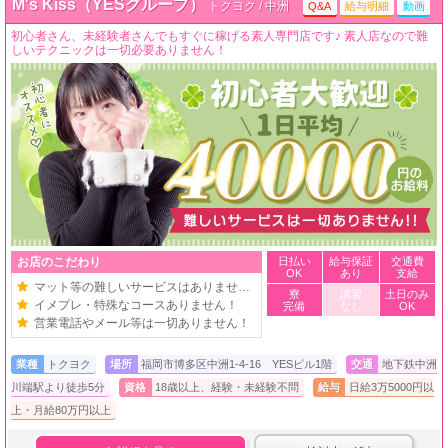
M's Kiss（YESグループ）
トクヨク / 中洲
Q&A
給与明細
動画
初心者さん、未経験者さんでもすぐに稼げる素人専門店です♪ 素人店なので難
しいテクニックは一切必要ありません！
お店のこだわり
日払い
給与保証
交通費
OK
あり
支給
マット等の難しいサービスはありません！
寮
講習
土日のみ
イメプレ・特殊なコースありません！
完備
なし
OK
営業電話やメール等は一切ありません！
業種
トクヨク
場所
福岡市博多区中洲1-4-16 YESビル1階
交通
地下鉄中洲
川端駅より徒歩5分
資格
18歳以上、経験・未経験不問
給与
日給3万5000円以
上・月給80万円以上