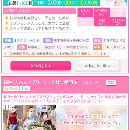
お店のこだわり
日払い
給与保証
交通費
OK
あり
支給
技術や経験必要なし！手を使った簡単お仕事
寮
講習
土日のみ
オプションが入った分は女の子に全額バック
完備
なし
OK
スタッフ常駐いつでも相談できるので安心！
業種
オナクラ・手コキ
場所
熊本市中央区中央街8-12
交通
西熊本駅より徒
歩10分
資格
18歳以上（高校生不可）～30歳位までの方
給与
日給35,000円以
上 完全全額日払い制 ※出勤状況により金額は変わる場合もございます。
詳細を見る
検討中に追加
福岡 大人女子のちょっとHな専門店
トクヨク / 中洲
Q&A
給与明細
日記
40代〜60代の大人女子専門店です♪ お客様から一番、ウケが良い年齢も30代後
半から60才ほどの女性！『大人女子』が大きな武器になります♪