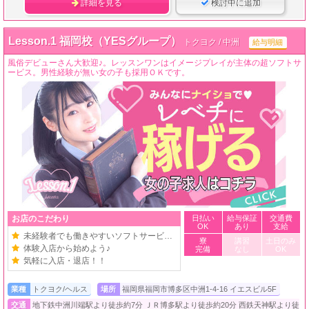
詳細を見る
検討中に追加
Lesson.1 福岡校（YESグループ）
トクヨク / 中洲
給与明細
風俗デビューさん大歓迎♪。レッスンワンはイメージプレイが主体の超ソフトサ
ービス。男性経験が無い女の子も採用ＯＫです。
お店のこだわり
日払い
給与保証
交通費
OK
あり
支給
未経験者でも働きやすいソフトサービス店
寮
講習
土日のみ
体験入店から始めよう♪
完備
なし
OK
気軽に入店・退店！！
業種
トクヨク/ヘルス
場所
福岡県福岡市博多区中洲1-4-16 イエスビル5F
交通
地下鉄中洲川端駅より徒歩約7分 ＪＲ博多駅より徒歩約20分 西鉄天神駅より徒