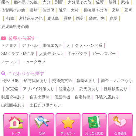
熊本
│
熊本県その他
│
大分
│
別府
│
大分県その他
│
佐賀
│
嬉野
│
武雄
│
佐賀県その他
│
長崎
│
佐世保
│
諫早・大村
│
長崎県その他
│
宮崎
│
延岡
│
都城
│
宮崎県その他
│
鹿児島
│
霧島
│
国分
│
薩摩川内
│
鹿屋
│
鹿児島県その他
業種から探す
トクヨク
│
デリヘル
│
風俗エステ
│
オナクラ・ハンド系
│
SMクラブ・M性感
│
人妻デリヘル
│
キャバクラ
│
ガールズバー
│
スナック
│
ニュークラブ
こだわりから探す
日払いOK
│
給与保証あり
│
交通費支給
│
報奨金あり
│
罰金・ノルマなし
│
寮完備
│
アリバイ対策あり
│
送迎あり
│
託児所あり
│
性病検査あり
│
制服貸与あり
│
自由出勤制
│
個室待機
│
自宅待機
│
体験入店あり
│
出張面接あり
│
土日だけ働きたい
トップ
Q&A
プレゼント
おしごと図鑑
会員登録