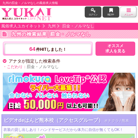
九州の罰金・ノルマなしの風俗求人情報
ログイン
検討中
メニュー
風俗求人ユカイネット
九州
罰金・ノルマなし
九州の検索結果
│罰金・ノルマなし
オススメ
64
件HITしました！
求人を見る
アナタが指定した検索条件
・こだわり：
罰金・ノルマなし
ビデオdeはんど熊本校（アクセスグループ）
オナクラ / 熊本
衣装の貸し出しあり！ハンドサービスだから体力に自信が無くてもOK！