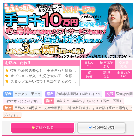
お店のこだわり
日払い
給与保証
交通費
OK
あり
支給
技術や経験必要なし！手を使った簡単お仕事
寮
講習
土日のみ
オプションが入った分は女の子に全額バック
完備
なし
OK
スタッフ常駐いつでも相談できるので安心！
業種
オナクラ・手コキ
場所
宮崎市橘通西3-4-5新江口ビル
交通
詳細はお問
い合わせくださいませ。
資格
18歳以上～30歳位までの方！（高校生不可）
給与
日給35,000円以上 完全全額日払い制 ※出勤状況により金額は変わる場合もご
ざいます。
詳細を見る
検討中に追加