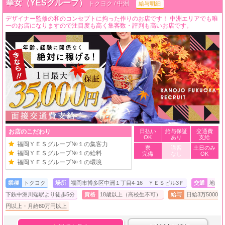
華女（YESグループ）
トクヨク / 中洲
給与明細
デザイナー監修の和のコンセプトに拘った作りのお店です！ 中洲エリアでも唯
一のお店になりますので注目度も高く集客数・評判も高いお店です。
お店のこだわり
日払い
給与保証
交通費
OK
あり
支給
福岡ＹＥＳグループ№１の集客力
寮
講習
土日のみ
福岡ＹＥＳグループ№１の給料
完備
なし
OK
福岡ＹＥＳグループ№１の環境
業種
トクヨク
場所
福岡市博多区中洲１丁目4-16 ＹＥＳビル3Ｆ
交通
地
下鉄中洲川端駅より徒歩5分
資格
18歳以上（高校生不可）
給与
日給3万5000
円以上・月給80万円以上