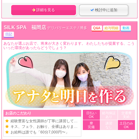
詳細を見る
検討中に追加
SILK SPA 福岡店
デリバリーエステ / 博多
Q&A
給与明細
動画
日記
あなたが選ぶお店で、将来が大きく変わります。 わたしたちが提案する、こう
いった環境があったらどうでしょう？
お店のこだわり
日払い
給与保証
交通費
OK
あり
支給
経験豊富な女性講師が丁寧に講習しています
寮
講習
土日のみ
キス、フェラ、お触り、全裸はありません
完備
なし
OK
お給料は誰でも「60分7,000円〜」