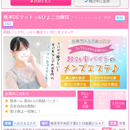
詳細を見る
検討中に追加
熊本DEマットっ&ひよこ治療院
ファッションヘルス / 熊本
動画
日記
高額バック!!しっかり働きたい方にオススメ!!
お店のこだわり
日払い
給与保証
交通費
OK
あり
支給
熊本ハレ系No.1の高額バック！
寮
講習
土日のみ
完全自由出勤制♪
完備
なし
OK
受け身は一切無し！
業種
ヘルス＆エステ
場所
熊本市中央区下通2-1-19楽園ビル４Ｆ
交通
市電