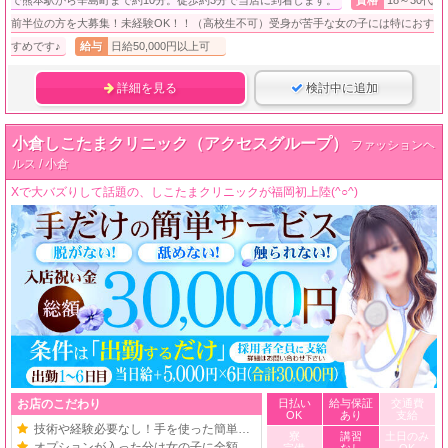
で熊本駅から辛島町まで約10分。徒歩約3分で当店に到着します。
資格
18～30代
前半位の方を大募集！未経験OK！！（高校生不可）受身が苦手な女の子には特におす
すめです♪
給与
日給50,000円以上可
詳細を見る
検討中に追加
小倉しこたまクリニック（アクセスグループ）
ファッションヘ
ルス / 小倉
Xで大バズりして話題の、しこたまクリニックが福岡初上陸(^○^)
お店のこだわり
日払い
給与保証
交通費
OK
あり
支給
技術や経験必要なし！手を使った簡単お仕事
寮
講習
土日のみ
オプションが入った分は女の子に全額バック
完備
なし
OK