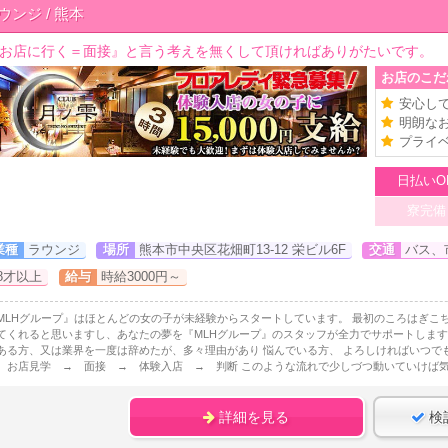
ウンジ / 熊本
お店に行く＝面接』と言う考えを無くして頂ければありがたいです。
お店のこだ
安心し
明朗な
プライ
日払いO
寮完備
業種
ラウンジ
場所
熊本市中央区花畑町13-12 栄ビル6F
交通
バス、
8才以上
給与
時給3000円～
MLHグループ』はほとんどの女の子が未経験からスタートしています。 最初のころはぎこ
てくれると思いますし、あなたの夢を『MLHグループ』のスタッフが全力でサポートします
ある方、又は業界を一度は辞めたが、多々理由があり 悩んでいる方、 よろしければいつ
 お店見学 → 面接 → 体験入店 → 判断 このような流れで少しづつ動いていけば気持
詳細を見る
検