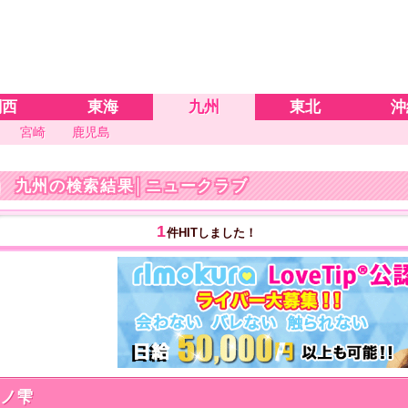
関西
東海
九州
東北
沖
宮崎
鹿児島
九州の検索結果
│ニュークラブ
1
件HITしました！
月ノ雫