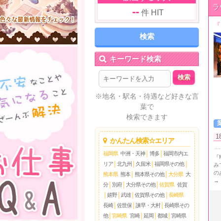
ラ
--
件 HIT
『
キーワード検索
※地名・駅名・待遇など好きな言
葉で
検索できます
1
かんたん検索☆エリア
福岡県
中洲・天神
│
博多
│
福岡市内エ
『
リア
│
北九州
│
久留米
│
福岡県その他
│
み
の
熊本県
熊本
│
熊本県その他
│
大分県
大
→
分
│
別府
│
大分県その他
│
佐賀県
佐賀
│
嬉野
│
武雄
│
佐賀県その他
│
長崎県
長崎
│
佐世保
│
諫早・大村
│
長崎県その
他
│
宮崎県
宮崎
│
延岡
│
都城
│
宮崎県