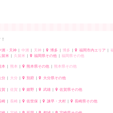
す！
中洲・天神
中洲
天神
博多
博多
福岡市内エリア
久留米
久留米
福岡県その他
福岡県その他
熊本
熊本
熊本県その他
熊本県その他
大分
大分
別府
大分県その他
佐賀
佐賀
嬉野
武雄
佐賀県その他
長崎
長崎
佐世保
諫早・大村
長崎県その他
宮崎
宮崎
延岡
都城
宮崎県その他