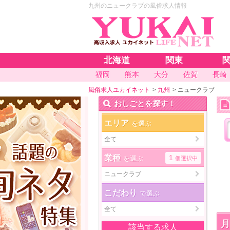
九州のニュークラブの風俗求人情報
北海道
関東
福岡
熊本
大分
佐賀
長崎
風俗求人ユカイネット
>
九州
>
ニュークラブ
おしごとを探す！
エリア
を選ぶ
全て
業種
1
を選ぶ
個選択中
ニュークラブ
こだわり
で選ぶ
全て
該当する求人