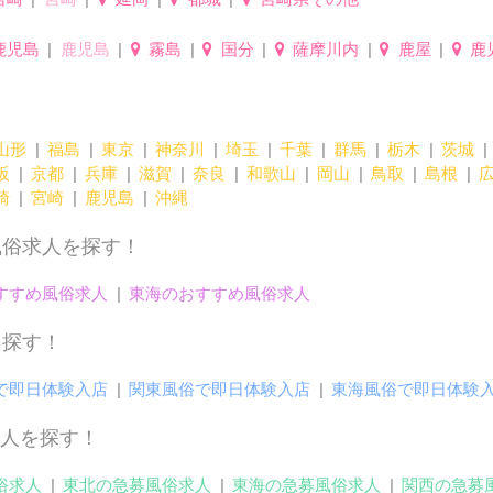
鹿児島
鹿児島
霧島
国分
薩摩川内
鹿屋
鹿
山形
福島
東京
神奈川
埼玉
千葉
群馬
栃木
茨城
阪
京都
兵庫
滋賀
奈良
和歌山
岡山
鳥取
島根
崎
宮崎
鹿児島
沖縄
風俗求人を探す！
すすめ風俗求人
東海のおすすめ風俗求人
を探す！
で即日体験入店
関東風俗で即日体験入店
東海風俗で即日体験
人を探す！
俗求人
東北の急募風俗求人
東海の急募風俗求人
関西の急募