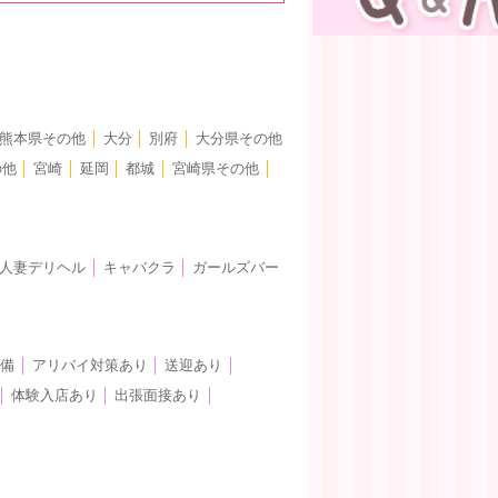
熊本県その他
│
大分
│
別府
│
大分県その他
の他
│
宮崎
│
延岡
│
都城
│
宮崎県その他
│
人妻デリヘル
│
キャバクラ
│
ガールズバー
完備
│
アリバイ対策あり
│
送迎あり
│
│
体験入店あり
│
出張面接あり
│