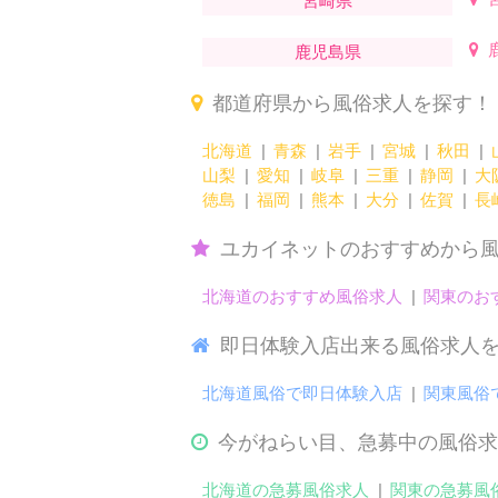
宮崎県
鹿児島県
都道府県から風俗求人を探す！
北海道
青森
岩手
宮城
秋田
山梨
愛知
岐阜
三重
静岡
大
徳島
福岡
熊本
大分
佐賀
長
ユカイネットのおすすめから
北海道のおすすめ風俗求人
関東のお
即日体験入店出来る風俗求人
北海道風俗で即日体験入店
関東風俗
今がねらい目、急募中の風俗求
北海道の急募風俗求人
関東の急募風