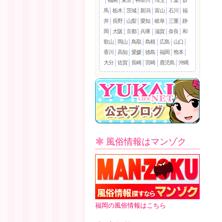
馬
│
栃木
│
茨城
│
新潟
│
富山
│
石川
│
福
井
│
長野
│
山梨
│
愛知
│
岐阜
│
三重
│
静
岡
│
大阪
│
京都
│
兵庫
│
滋賀
│
奈良
│
和
歌山
│
岡山
│
鳥取
│
島根
│
広島
│
山口
│
香川
│
高知
│
愛媛
│
徳島
│
福岡
│
熊本
│
大分
│
佐賀
│
長崎
│
宮崎
│
鹿児島
│
沖縄
風俗情報はマンゾク
福岡の風俗情報はこちら