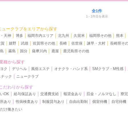
全1件
1 - 1件目を表示
ニュークラブをエリアから探す
洲・天神
│
博多
│
福岡市内エリア
│
北九州
│
久留米
│
福岡県その他
│
熊本
│
佐賀
│
嬉野
│
武雄
│
佐賀県その他
│
長崎
│
佐世保
│
諫早・大村
│
長崎県そ
児島
│
霧島
│
国分
│
薩摩川内
│
鹿屋
│
鹿児島県その他
業種から探す
クヨク
│
デリヘル
│
風俗エステ
│
オナクラ・ハンド系
│
SMクラブ・M性感
│
スナック
│
ニュークラブ
こだわりから探す
いOK
│
給与保証あり
│
交通費支給
│
報奨金あり
│
罰金・ノルマなし
│
寮
児所あり
│
性病検査あり
│
制服貸与あり
│
自由出勤制
│
個室待機
│
自宅待機
日だけ働きたい