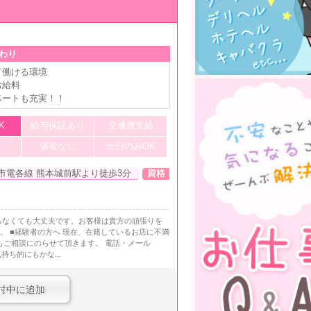
わり
て働ける環境
お給料
ベートも充実！！
K
給与保証あり
交通費支給
講習なし
土日のみOK
市電各線 熊本城前駅より徒歩3分
資格
ちなくても大丈夫です。お客様は貴方の頑張りを
。 ■経験者の方へ 現在、在籍しているお店に不満
でもご相談にのらせて頂きます。 電話・メール
ち的にもかな...
討中に追加