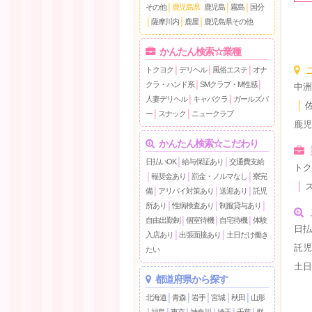
その他
│
鹿児島県
鹿児島
│
霧島
│
国分
│
薩摩川内
│
鹿屋
│
鹿児島県その他
かんたん検索☆業種
トクヨク
│
デリヘル
│
風俗エステ
│
オナ
クラ・ハンド系
│
SMクラブ・M性感
│
中
人妻デリヘル
│
キャバクラ
│
ガールズバ
│
ー
│
スナック
│
ニュークラブ
鹿
かんたん検索☆こだわり
日払いOK
│
給与保証あり
│
交通費支給
ト
│
報奨金あり
│
罰金・ノルマなし
│
寮完
│
備
│
アリバイ対策あり
│
送迎あり
│
託児
所あり
│
性病検査あり
│
制服貸与あり
│
自由出勤制
│
個室待機
│
自宅待機
│
体験
日払
入店あり
│
出張面接あり
│
土日だけ働き
託
たい
土
都道府県から探す
北海道
│
青森
│
岩手
│
宮城
│
秋田
│
山形
│
福島
│
東京
│
神奈川
│
埼玉
│
千葉
│
群