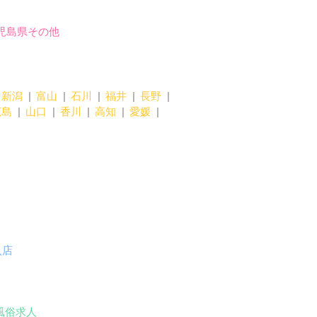
児島県その他
新潟
富山
石川
福井
長野
広島
山口
香川
高知
愛媛
入店
風俗求人