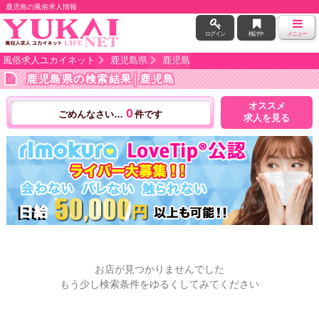
鹿児島の風俗求人情報
ログイン
検討中
メニュー
風俗求人ユカイネット
鹿児島県
鹿児島
鹿児島県の検索結果
│鹿児島
オススメ
0
ごめんなさい…
件です
求人を見る
お店が見つかりませんでした
もう少し検索条件をゆるくしてみてください