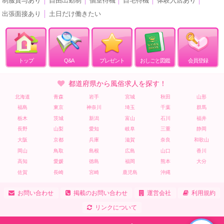
制服貸与あり
│
自由出勤制
│
個室待機
│
自宅待機
│
体験入店あり
│
出張面接あり
│
土日だけ働きたい
トップ
Q&A
プレゼント
おしごと図鑑
会員登録
都道府県から風俗求人を探す！
北海道
青森
岩手
宮城
秋田
山形
福島
東京
神奈川
埼玉
千葉
群馬
栃木
茨城
新潟
富山
石川
福井
長野
山梨
愛知
岐阜
三重
静岡
大阪
京都
兵庫
滋賀
奈良
和歌山
岡山
鳥取
島根
広島
山口
香川
高知
愛媛
徳島
福岡
熊本
大分
佐賀
長崎
宮崎
鹿児島
沖縄
お問い合わせ
掲載のお問い合わせ
運営会社
利用規約
リンクについて