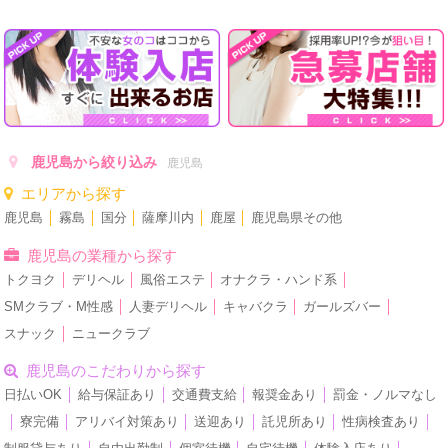
鹿児島から絞り込み
鹿児島
エリアから探す
鹿児島
│
霧島
│
国分
│
薩摩川内
│
鹿屋
│
鹿児島県その他
鹿児島の業種から探す
トクヨク
│
デリヘル
│
風俗エステ
│
オナクラ・ハンド系
│
SMクラブ・M性感
│
人妻デリヘル
│
キャバクラ
│
ガールズバー
│
スナック
│
ニュークラブ
鹿児島のこだわりから探す
日払いOK
│
給与保証あり
│
交通費支給
│
報奨金あり
│
罰金・ノルマなし
│
寮完備
│
アリバイ対策あり
│
送迎あり
│
託児所あり
│
性病検査あり
│