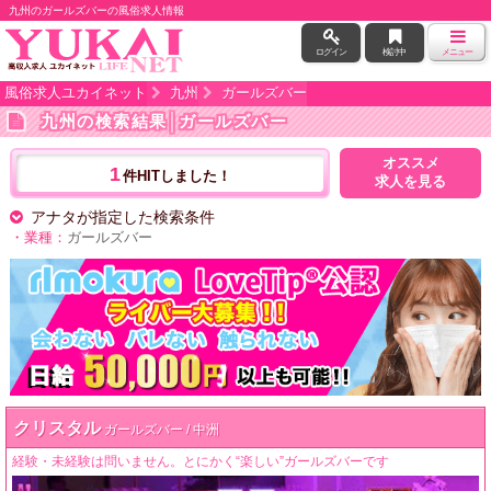
九州のガールズバーの風俗求人情報
ログイン
検討中
メニュー
風俗求人ユカイネット
九州
ガールズバー
九州の検索結果
│ガールズバー
オススメ
1
件HITしました！
求人を見る
アナタが指定した検索条件
・業種：
ガールズバー
クリスタル
ガールズバー / 中洲
経験・未経験は問いません。とにかく“楽しい”ガールズバーです