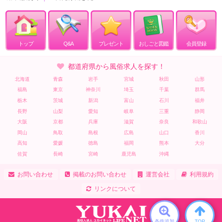
トップ
Q&A
プレゼント
おしごと図鑑
会員登録
都道府県から風俗求人を探す！
北海道
青森
岩手
宮城
秋田
山形
福島
東京
神奈川
埼玉
千葉
群馬
栃木
茨城
新潟
富山
石川
福井
長野
山梨
愛知
岐阜
三重
静岡
大阪
京都
兵庫
滋賀
奈良
和歌山
岡山
鳥取
島根
広島
山口
香川
高知
愛媛
徳島
福岡
熊本
大分
佐賀
長崎
宮崎
鹿児島
沖縄
お問い合わせ
掲載のお問い合わせ
運営会社
利用規約
リンクについて
条件追加
TOP