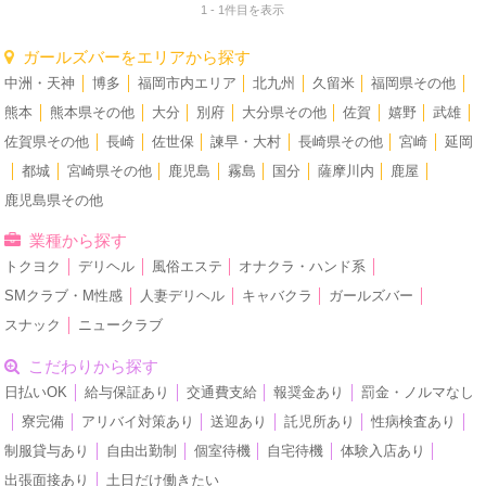
1 - 1件目を表示
ガールズバーをエリアから探す
中洲・天神
│
博多
│
福岡市内エリア
│
北九州
│
久留米
│
福岡県その他
│
熊本
│
熊本県その他
│
大分
│
別府
│
大分県その他
│
佐賀
│
嬉野
│
武雄
│
佐賀県その他
│
長崎
│
佐世保
│
諫早・大村
│
長崎県その他
│
宮崎
│
延岡
│
都城
│
宮崎県その他
│
鹿児島
│
霧島
│
国分
│
薩摩川内
│
鹿屋
│
鹿児島県その他
業種から探す
トクヨク
│
デリヘル
│
風俗エステ
│
オナクラ・ハンド系
│
SMクラブ・M性感
│
人妻デリヘル
│
キャバクラ
│
ガールズバー
│
スナック
│
ニュークラブ
こだわりから探す
日払いOK
│
給与保証あり
│
交通費支給
│
報奨金あり
│
罰金・ノルマなし
│
寮完備
│
アリバイ対策あり
│
送迎あり
│
託児所あり
│
性病検査あり
│
制服貸与あり
│
自由出勤制
│
個室待機
│
自宅待機
│
体験入店あり
│
出張面接あり
│
土日だけ働きたい