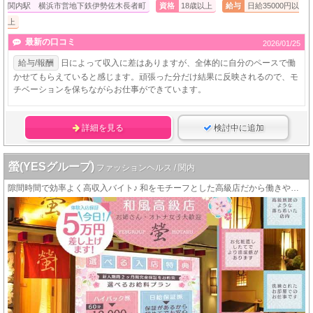
関内駅 横浜市営地下鉄伊勢佐木長者町
資格
18歳以上
給与
日給35000円以
上
最新の口コミ
2026/01/25
給与/報酬
日によって収入に差はありますが、全体的に自分のペースで働
かせてもらえていると感じます。頑張った分だけ結果に反映されるので、モ
チベーションを保ちながらお仕事ができています。
詳細を見る
検討中に追加
螢(YESグループ)
ファッションヘルス / 関内
隙間時間で効率よく高収入バイト♪ 和をモチーフとした高級店だから働きやすくて稼ぎやすい！！