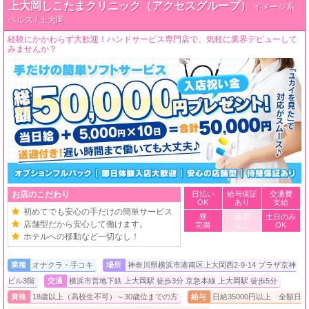
上大岡しこたまクリニック（アクセスグループ）
イメージ系
ヘルス / 上大岡
経験にかかわらず大歓迎！ハンドサービス専門店で、気軽に業界デビューして
みませんか？
お店のこだわり
日払い
給与保証
交通費
OK
あり
支給
初めてでも安心の手だけの簡単サービス
寮
講習
土日のみ
店舗型だから安心して働けます。
完備
なし
OK
ホテルへの移動など一切なし！
業種
オナクラ・手コキ
場所
神奈川県横浜市港南区上大岡西2-9-14 プラザ京神
ビル3階
交通
横浜市営地下鉄 上大岡駅 徒歩3分 京急本線 上大岡駅 徒歩5分
資格
18歳以上（高校生不可）～30歳位までの方
給与
日給35000円以上 全額日