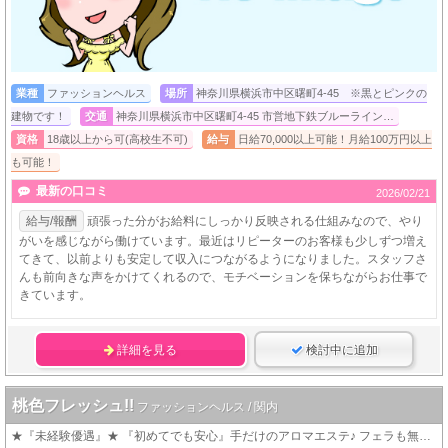
業種
ファッションヘルス
場所
神奈川県横浜市中区曙町4-45 ※黒とピンクの
建物です！
交通
神奈川県横浜市中区曙町4-45 市営地下鉄ブルーライン…
資格
18歳以上から可(高校生不可)
給与
日給70,000以上可能！月給100万円以上
も可能！
最新の口コミ
2026/02/21
給与/報酬
頑張った分がお給料にしっかり反映される仕組みなので、やり
がいを感じながら働けています。最近はリピーターのお客様も少しずつ増え
てきて、以前よりも安定して収入につながるようになりました。スタッフさ
んも前向きな声をかけてくれるので、モチベーションを保ちながらお仕事で
きています。
詳細を見る
検討中に追加
桃色フレッシュ!!
ファッションヘルス / 関内
★『未経験優遇』★ 『初めてでも安心』手だけのアロマエステ♪ フェラも無いハンドサービスのお店。