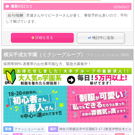
最新の口コミ
2025/03/27
給与/報酬
常連さんやリピーターさんが多く、事前予約も多いので、平均
して稼げています。
詳細を見る
検討中に追加
横浜平成女学園（ミクシーグループ）
ファッションヘルス / 関内
採用率98% 遅番帯のお仕事可能な方、緊急大募集中！
業種
ファッションヘルス
場所
神奈川県横浜市中区曙町2-17-2東亜伊勢佐木ビル