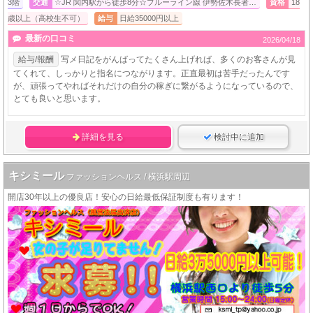
3階
交通
☆JR 関内駅から徒歩8分☆ブルーライン線 伊勢佐木長者…
資格
18
歳以上（高校生不可）
給与
日給35000円以上
最新の口コミ
2026/04/18
給与/報酬
写メ日記をがんばってたくさん上げれば、多くのお客さんが見
てくれて、しっかりと指名につながります。正直最初は苦手だったんです
が、頑張ってやればそれだけの自分の稼ぎに繋がるようになっているので、
とても良いと思います。
詳細を見る
検討中に追加
キシミール
ファッションヘルス / 横浜駅周辺
開店30年以上の優良店！安心の日給最低保証制度も有ります！