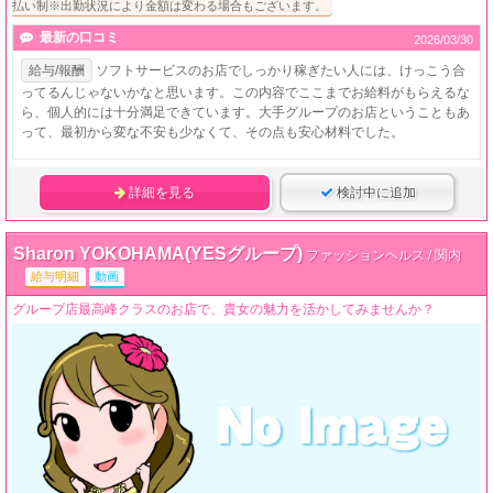
払い制※出勤状況により金額は変わる場合もございます。
最新の口コミ
2026/03/30
給与/報酬
ソフトサービスのお店でしっかり稼ぎたい人には、けっこう合
ってるんじゃないかなと思います。この内容でここまでお給料がもらえるな
ら、個人的には十分満足できています。大手グループのお店ということもあ
って、最初から変な不安も少なくて、その点も安心材料でした。
詳細を見る
検討中に追加
Sharon YOKOHAMA(YESグループ)
ファッションヘルス / 関内
給与明細
動画
グループ店最高峰クラスのお店で、貴女の魅力を活かしてみませんか？