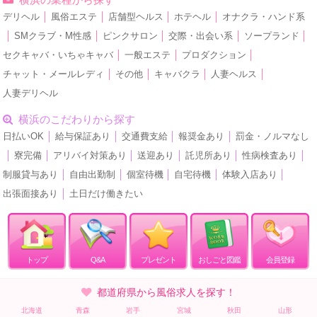
デリヘル
│
風俗エステ
│
店舗型ヘルス
│
ホテヘル
│
オナクラ・ハンド系
│
SMクラブ・M性感
│
ピンクサロン
│
交際・出会い系
│
ソープランド
│
セクキャバ・いちゃキャバ
│
一般エステ
│
プロダクション
│
チャット・メールレディ
│
その他
│
キャバクラ
│
人妻ヘルス
│
人妻デリヘル
横浜のこだわりから探す
日払いOK
│
給与保証あり
│
交通費支給
│
報奨金あり
│
罰金・ノルマなし
│
寮完備
│
アリバイ対策あり
│
送迎あり
│
託児所あり
│
性病検査あり
│
制服貸与あり
│
自由出勤制
│
個室待機
│
自宅待機
│
体験入店あり
│
出張面接あり
│
土日だけ働きたい
トップ
Q&A
プレゼント
おしごと図鑑
会員登録
都道府県から風俗求人を探す！
北海道
青森
岩手
宮城
秋田
山形