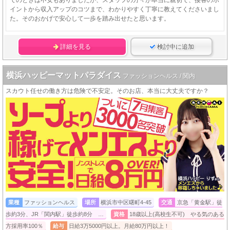
てのときは不安もありましたが、スタッフの方々が本当に親切で、接客のポ
イントから収入アップのコツまで、わかりやすく丁寧に教えてくださいまし
た。そのおかげで安心して一歩を踏み出せたと思います。
詳細を見る
検討中に追加
横浜ハッピーマットパラダイス
ファッションヘルス / 関内
スカウト任せの働き方は危険で不安定。そのお店、本当に大丈夫ですか？
業種
ファッションヘルス
場所
横浜市中区曙町4-45
交通
京急「黄金駅」徒
歩約3分、JR「関内駅」徒歩約8分 …
資格
18歳以上(高校生不可) やる気のある
方採用率100％
給与
日給3万5000円以上。月給80万円以上！