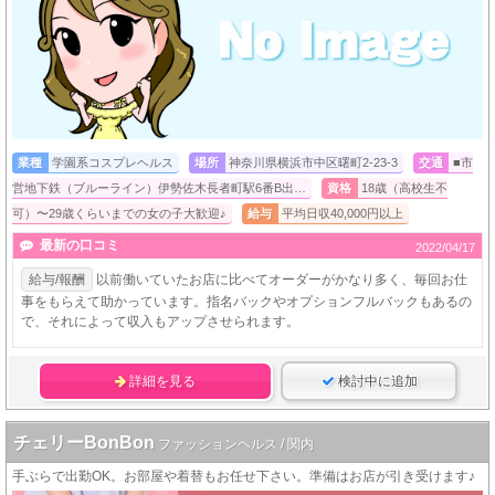
業種
学園系コスプレヘルス
場所
神奈川県横浜市中区曙町2-23-3
交通
■市
営地下鉄（ブルーライン）伊勢佐木長者町駅6番B出…
資格
18歳（高校生不
可）〜29歳くらいまでの女の子大歓迎♪
給与
平均日収40,000円以上
最新の口コミ
2022/04/17
給与/報酬
以前働いていたお店に比べてオーダーがかなり多く、毎回お仕
事をもらえて助かっています。指名バックやオプションフルバックもあるの
で、それによって収入もアップさせられます。
詳細を見る
検討中に追加
チェリーBonBon
ファッションヘルス / 関内
手ぶらで出勤OK。お部屋や着替もお任せ下さい。準備はお店が引き受けます♪