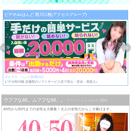
ビデオdeはんど 西川口校(アクセスグループ)
オナクラ・ハンド系/西川口
ビデオBOX風 店舗型のソフトサービス店で安心・安全・高収入♪
ウフフな40。ムフフな50。。
ファッションヘルス / 関内
40代から60代までの女性を大募集！大人の女性だからこそ稼げます。