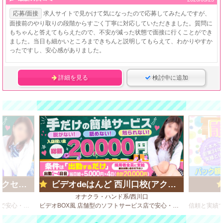
応募/面接
求人サイトで見かけて気になったので応募してみたんですが、
面接前のやり取りの段階からすごく丁寧に対応していただきました。質問に
もちゃんと答えてもらえたので、不安が減った状態で面接に行くことができ
ました。当日も細かいところまできちんと説明してもらえて、わかりやすか
ったですし、安心感がありました。
詳細を見る
検討中に追加
ループ)
ビデオdeはんど 西川口校(アクセスグループ)
オナクラ・ハンド系/西川口
ビデオBOX風 店舗型のソフトサービス店で安心・安全・高収入♪
ビデオBOX風 店舗型のソフトサービス店で安心・安全・高収入♪