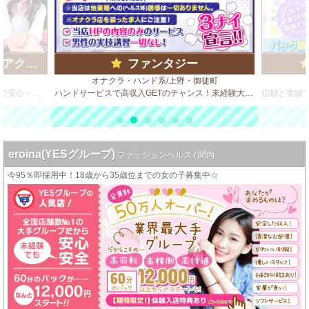
ループ)
ファンタジー
オナクラ・ハンド系/上野・御徒町
ビデオBOX風 店舗型のソフトサービス店で安心・安全・高収入♪
ハンドサービスで高収入GETのチャンス！未経験大歓迎です◎
eroina(YESグループ)
ファッションヘルス / 関内
今95％即採用中！18歳から35歳位までの女の子募集中☆