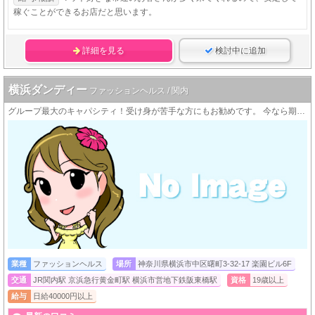
稼ぐことができるお店だと思います。
詳細を見る
検討中に追加
横浜ダンディー
ファッションヘルス / 関内
グループ最大のキャパシティ！受け身が苦手な方にもお勧めです。 今なら期間限定キャンペーン開催中！！がっつり稼ぐなら横浜ダンディー！
業種
ファッションヘルス
場所
神奈川県横浜市中区曙町3-32-17 楽園ビル6F
交通
JR関内駅 京浜急行黄金町駅 横浜市営地下鉄阪東橋駅
資格
19歳以上
給与
日給40000円以上