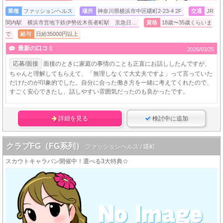
業種
ファッションヘルス
場所
神奈川県横浜市中区曙町2-23-4 2F
交通
JR
関内駅 横浜市営地下鉄伊勢佐木長者町駅 京急日…
資格
18歳〜35歳くらいま
で
給与
日給35000円以上
最新の口コミ
2026/03/25
応募/面接
面接のときに家庭の事情のことも正直にお話ししたんですが、
ちゃんと理解してもらえて、「無理しなくて大丈夫ですよ」って言っていた
だけたのが印象的でした。自分に合った働き方を一緒に考えてくれたので、
すごく安心できたし、話しやすい雰囲気だったのも良かったです。
詳細を見る
検討中に追加
クラブFG（FG系列）
ファッションヘルス / 曙町
スカウトキャラバン開催中！選べる3大特典☆