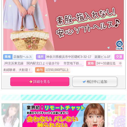
業種
店舗型ヘルス
場所
神奈川県横浜市中区曙町3-32-17 楽園ビル1F
交通
JR京浜東北線 関内駅北口より徒歩7分 市営地下鉄…
資格
24〜32歳位迄 ※
未経験者、大歓迎！
給与
1日50,000円以上
詳細を見る
検討中に追加