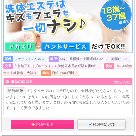
業種
ファッションヘルス
場所
神奈川県横浜市中区曙町3-32-17 楽園ビル3F
交通
市営地下鉄（ブルーライン）伊勢佐木長者町駅６番B出…
資格
18～30歳位
迄※未経験者、大歓迎
給与
日給25000円以上
最新の口コミ
2022/01/21
給与/報酬
大手グループのエステ店なので、会員様がたくさんいらっしゃ
います。中には長くこのお店をひいきにしてくださっている方もいて、集客
が安定していると思います。コロナの時期でも安定した収入をいただけたの
で、すごく安心できました。
詳細を見る
検討中に追加