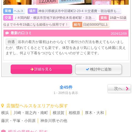
業種
ヘルス
場所
神奈川県横浜市中区曙町2-23-4 ※交通費・宿泊場所も…
交通
ＪＲ関内駅・横浜市営地下鉄伊勢佐木長者町駅・京急…
資格
18歳〜32歳
位まで※今年19歳になる姫様から採用です！
給与
日給50000円以上
最新の口コミ
2024/12/09
待遇
浴衣の着方が最初はわからなくて着付けの方法を教えてもらいまし
たが、慣れてくるととても楽です。体型をあまり気にしなくても綺麗に見え
ますし、何より下着をつけなくてもいいのがすごく楽です。
詳細を見る
検討中に追加
全45件
次へ
1 - 20件目を表示
店舗型ヘルスをエリアから探す
横浜
│
川崎・堀之内・南町
│
横須賀
│
相模原
│
厚木・大和
│
藤沢・平塚・小田原
│
神奈川県その他
横浜の業種から探す