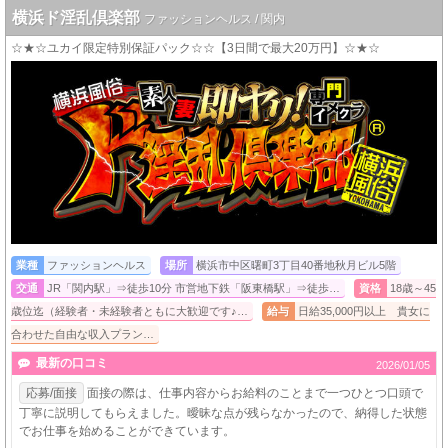
横浜ド淫乱倶楽部
ファッションヘルス / 関内
☆★☆ユカイ限定特別保証パック☆☆【3日間で最大20万円】☆★☆
業種
ファッションヘルス
場所
横浜市中区曙町3丁目40番地秋月ビル5階
交通
JR「関内駅」⇒徒歩10分 市営地下鉄「阪東橋駅」⇒徒歩…
資格
18歳～45
歳位迄（経験者・未経験者ともに大歓迎です♪…
給与
日給35,000円以上 貴女に
合わせた自由な収入プラン…
最新の口コミ
2026/01/05
応募/面接
面接の際は、仕事内容からお給料のことまで一つひとつ口頭で
丁寧に説明してもらえました。曖昧な点が残らなかったので、納得した状態
でお仕事を始めることができています。