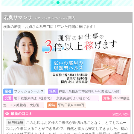
若奥サマンサ
ファッションヘルス / 関内
横浜の若妻・お姉さん系専門店！空いた時間に稼げます！
業種
ファッションヘルス
場所
神奈川県横浜市中区曙町4-46野渡ビル2階
交通
地下鉄阪東橋より徒歩3分 京急黄金町より徒歩5分 …
資格
23〜38歳位
迄 ※未経験者、大歓迎！
給与
平均日収40,000円
最新の口コミ
2025/07/24
給与/報酬
このお店はお客様のご来店が途切れることなく、とてもスムー
ズにお仕事に入ることができるので、自然と収入も安定してきました。初め