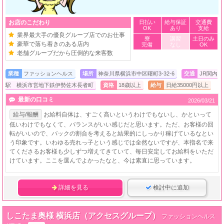
お店のこだわり
日払い
給与保証
交通費
OK
あり
支給
業界最大手の優良グループ店でのお仕事
寮
講習
土日のみ
豪華で落ち着きのある店内
完備
なし
OK
老舗グループだから圧倒的な来客数
業種
ファッションヘルス
場所
神奈川県横浜市中区曙町3-32-6
交通
JR関内
駅 横浜市営地下鉄伊勢佐木長者町
資格
18歳以上
給与
日給35000円以上
最新の口コミ
2026/03/21
給与/報酬
お給料自体は、すごく高いというわけでもないし、かといって
低いわけでもなくて、バランスがいい感じだと思います。ただ、お客様の回
転がいいので、バックの割合を考えると結果的にしっかり稼げているなとい
う印象です。いわゆる売れっ子という感じでは全然ないですが、本指名で来
てくださるお客様も少しずつ増えてきていて、毎日安定してお給料をいただ
けています。ここを選んでよかったなと、今は素直に思っています。
詳細を見る
検討中に追加
しこたま奥様 横浜店（アクセスグループ）
ファッションヘルス