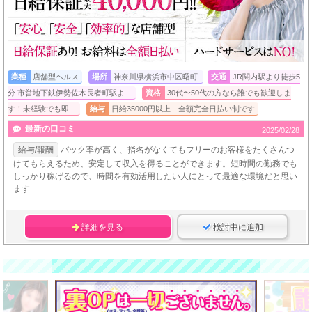
業種
店舗型ヘルス
場所
神奈川県横浜市中区曙町
交通
JR関内駅より徒歩5
分 市営地下鉄伊勢佐木長者町駅よ…
資格
30代〜50代の方なら誰でも歓迎しま
す！未経験でも即…
給与
日給35000円以上 全額完全日払い制です
最新の口コミ
2025/02/28
給与/報酬
バック率が高く、指名がなくてもフリーのお客様をたくさんつ
けてもらえるため、安定して収入を得ることができます。短時間の勤務でも
しっかり稼げるので、時間を有効活用したい人にとって最適な環境だと思い
ます
詳細を見る
検討中に追加