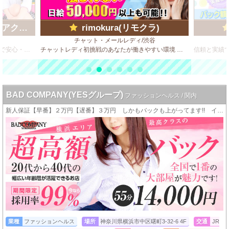
ループ)
rimokura(リモクラ)
チャット・メールレディ/渋谷
ビデオBOX風 店舗型のソフトサービス店で安心・安全・高収入♪
チャットレディ初挑戦のあなたが働きやすい環境 【在宅OK♪】自分のスマホで、いつでもどこからでもログインして仕事ができます！
BAD COMPANY(YESグループ)
ファッションヘルス / 関内
新人保証【早番】２万円【遅番】３万円 しかもバックも上がってます!! イイことづくしのバッドカンパニー!!! 稼ぎましょう!!!
業種
ファッションヘルス
場所
神奈川県横浜市中区曙町3-32-6 4F
交通
JR