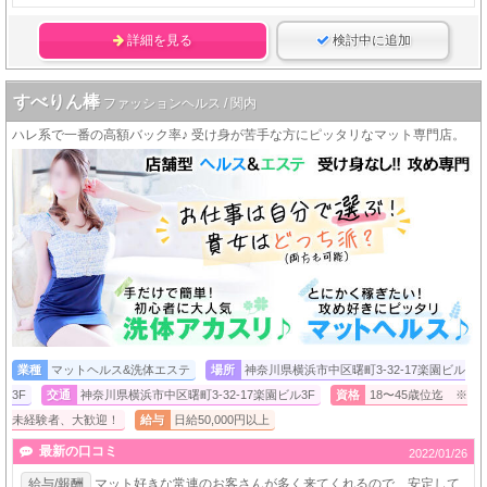
詳細を見る
検討中に追加
すべりん棒
ファッションヘルス / 関内
ハレ系で一番の高額バック率♪ 受け身が苦手な方にピッタリなマット専門店。
業種
マットヘルス&洗体エステ
場所
神奈川県横浜市中区曙町3-32-17楽園ビル
3F
交通
神奈川県横浜市中区曙町3-32-17楽園ビル3F
資格
18〜45歳位迄 ※
未経験者、大歓迎！
給与
日給50,000円以上
最新の口コミ
2022/01/26
給与/報酬
マット好きな常連のお客さんが多く来てくれるので、安定して