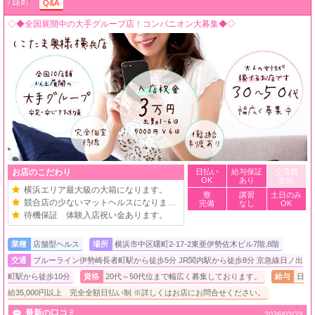
/ 曙町
Q&A
◇◆全国展開中の大手グループ店！コンパニオン大募集◆◇
お店のこだわり
日払い
給与保証
交通費
OK
あり
支給
横浜エリア最大級の大箱になります。
寮
講習
土日のみ
競合店の少ないマットヘルスになります。
完備
なし
OK
待機保証 体験入店祝い金あります。
業種
店舗型ヘルス
場所
横浜市中区曙町2-17-2東亜伊勢佐木ビル7階,8階
交通
ブルーライン伊勢崎長者町駅から徒歩5分 JR関内駅から徒歩8分 京急線日ノ出
町駅から徒歩10分
資格
20代～50代位まで幅広く募集しております。
給与
日
給35,000円以上 完全全額日払い制 ※詳しくはお店にお問合せください。
最新の口コミ
2026/03/23