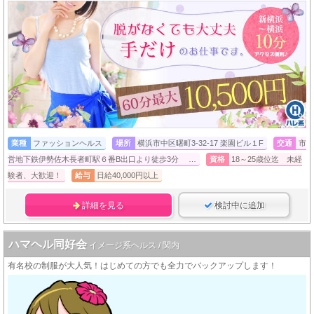
業種
ファッションヘルス
場所
横浜市中区曙町3-32-17 楽園ビル１F
交通
市
営地下鉄伊勢佐木長者町駅６番B出口より徒歩3分 …
資格
18～25歳位迄 未経
験者、大歓迎！
給与
日給40,000円以上
詳細を見る
検討中に追加
ハマヘル同好会
イメージ系ヘルス / 関内
有名校の制服が大人気！はじめての方でも全力でバックアップします！