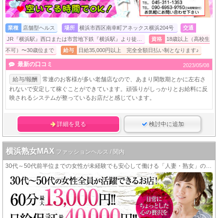
業種
店舗型ヘルス
場所
横浜市西区南幸町アネックス横浜204号
交通
JR『横浜駅』西口または市営地下鉄『横浜駅』より徒…
資格
18歳以上（高校生
不可）〜30歳位まで
給与
日給35,000円以上 完全全額日払い制となります♪
最新の口コミ
2023/05/08
給与/報酬
常連のお客様が多い老舗店なので、あまり閑散期とかに左右さ
れないで安定して稼ぐことができています。頑張りがしっかりとお給料に反
映されるシステムが整っているお店だと感じています。
詳細を見る
検討中に追加
横浜熟女MAX
ファッションヘルス / 関内
30代～50代前半位までの女性が未経験でも安心して働ける「人妻・熟女」のお店です