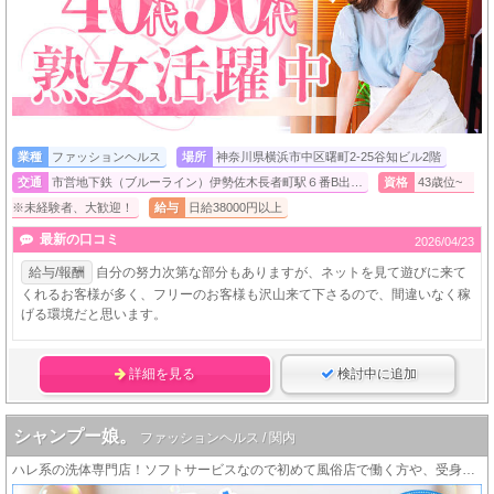
業種
ファッションヘルス
場所
神奈川県横浜市中区曙町2-25谷知ビル2階
交通
市営地下鉄（ブルーライン）伊勢佐木長者町駅６番B出…
資格
43歳位~
※未経験者、大歓迎！
給与
日給38000円以上
最新の口コミ
2026/04/23
給与/報酬
自分の努力次第な部分もありますが、ネットを見て遊びに来て
くれるお客様が多く、フリーのお客様も沢山来て下さるので、間違いなく稼
げる環境だと思います。
詳細を見る
検討中に追加
シャンプー娘。
ファッションヘルス / 関内
ハレ系の洗体専門店！ソフトサービスなので初めて風俗店で働く方や、受身が苦手な方、病気が心配な方にお勧め！