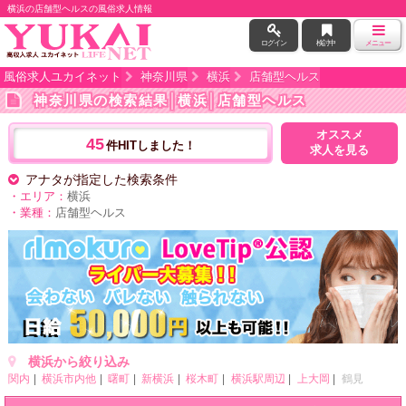
横浜の店舗型ヘルスの風俗求人情報
ログイン
検討中
メニュー
風俗求人ユカイネット
神奈川県
横浜
店舗型ヘルス
神奈川県の検索結果
│横浜│店舗型ヘルス
オススメ
45
件HITしました！
求人を見る
アナタが指定した検索条件
・エリア：
横浜
・業種：
店舗型ヘルス
横浜から絞り込み
関内
横浜市内他
曙町
新横浜
桜木町
横浜駅周辺
上大岡
鶴見