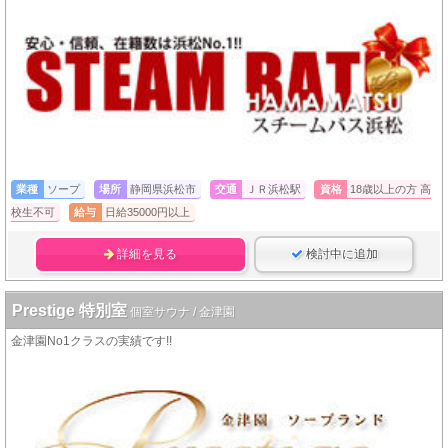
業種
ソープ
場所
静岡県浜松市
交通
ＪＲ浜松駅
資格
18歳以上の方 高
校生不可
給与
日給35000円以上
詳細を見る
検討中に追加
Prestige 特別室
個室サウナ / 金津園
金津園No1クラスの実績です!!