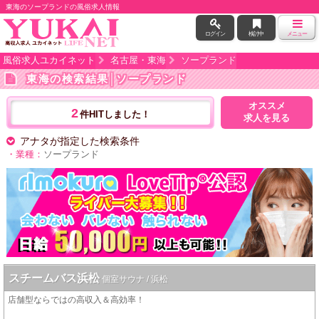
東海のソープランドの風俗求人情報
ログイン
検討中
メニュー
風俗求人ユカイネット
名古屋・東海
ソープランド
東海の検索結果
│ソープランド
オススメ
2
件HITしました！
求人を見る
アナタが指定した検索条件
・業種：
ソープランド
スチームバス浜松
個室サウナ / 浜松
店舗型ならではの高収入＆高効率！