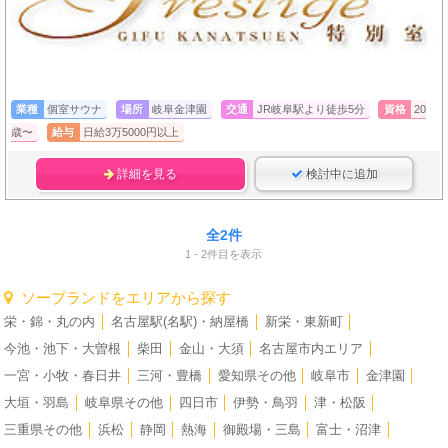
業種
個室サウナ
場所
岐阜金津園
交通
JR岐阜駅より徒歩5分
資格
20
歳〜
給与
日給3万5000円以上
詳細を見る
検討中に追加
全2件
1 - 2件目を表示
ソープランドをエリアから探す
栄・錦・丸の内
│
名古屋駅(名駅)・納屋橋
│
新栄・東新町
│
今池・池下・大曽根
│
柴田
│
金山・大須
│
名古屋市内エリア
│
一宮・小牧・春日井
│
三河・豊橋
│
愛知県その他
│
岐阜市
│
金津園
│
大垣・羽島
│
岐阜県その他
│
四日市
│
伊勢・鳥羽
│
津・松阪
│
三重県その他
│
浜松
│
静岡
│
熱海
│
御殿場・三島
│
富士・沼津
│