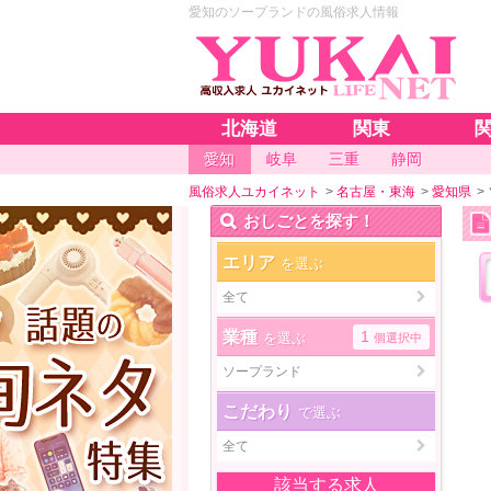
愛知のソープランドの風俗求人情報
北海道
関東
愛知
岐阜
三重
静岡
風俗求人ユカイネット
>
名古屋・東海
>
愛知県
>
おしごとを探す！
エリア
を選ぶ
全て
業種
1
を選ぶ
個選択中
ソープランド
こだわり
で選ぶ
全て
該当する求人