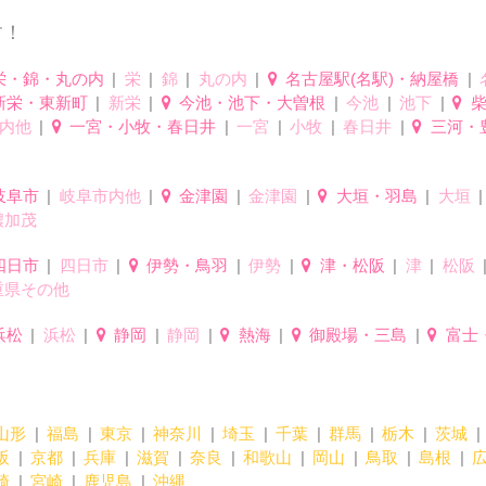
す！
栄・錦・丸の内
栄
錦
丸の内
名古屋駅(名駅)・納屋橋
新栄・東新町
新栄
今池・池下・大曽根
今池
池下
内他
一宮・小牧・春日井
一宮
小牧
春日井
三河・
岐阜市
岐阜市内他
金津園
金津園
大垣・羽島
大垣
濃加茂
四日市
四日市
伊勢・鳥羽
伊勢
津・松阪
津
松阪
重県その他
浜松
浜松
静岡
静岡
熱海
御殿場・三島
富士
山形
福島
東京
神奈川
埼玉
千葉
群馬
栃木
茨城
阪
京都
兵庫
滋賀
奈良
和歌山
岡山
鳥取
島根
崎
宮崎
鹿児島
沖縄