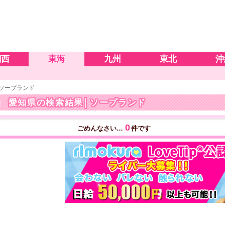
関西
東海
九州
東北
沖
ソープランド
愛知県の検索結果
│ソープランド
0
ごめんなさい…
件です