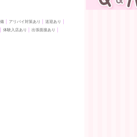
完備
│
アリバイ対策あり
│
送迎あり
│
│
体験入店あり
│
出張面接あり
│