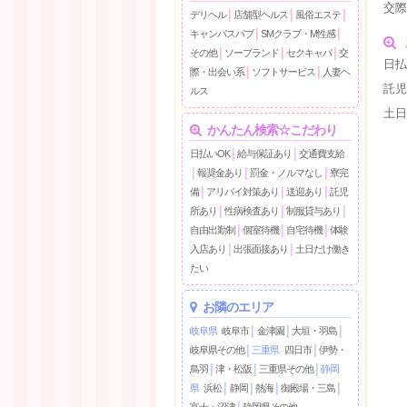
交
デリヘル
│
店舗型ヘルス
│
風俗エステ
│
キャンパスパブ
│
SMクラブ・M性感
│
その他
│
ソープランド
│
セクキャバ
│
交
日払
際・出会い系
│
ソフトサービス
│
人妻ヘ
託
ルス
土
かんたん検索☆こだわり
日払いOK
│
給与保証あり
│
交通費支給
│
報奨金あり
│
罰金・ノルマなし
│
寮完
備
│
アリバイ対策あり
│
送迎あり
│
託児
所あり
│
性病検査あり
│
制服貸与あり
│
自由出勤制
│
個室待機
│
自宅待機
│
体験
入店あり
│
出張面接あり
│
土日だけ働き
たい
お隣のエリア
岐阜県
岐阜市
│
金津園
│
大垣・羽島
│
岐阜県その他
│
三重県
四日市
│
伊勢・
鳥羽
│
津・松阪
│
三重県その他
│
静岡
県
浜松
│
静岡
│
熱海
│
御殿場・三島
│
富士・沼津
│
静岡県その他