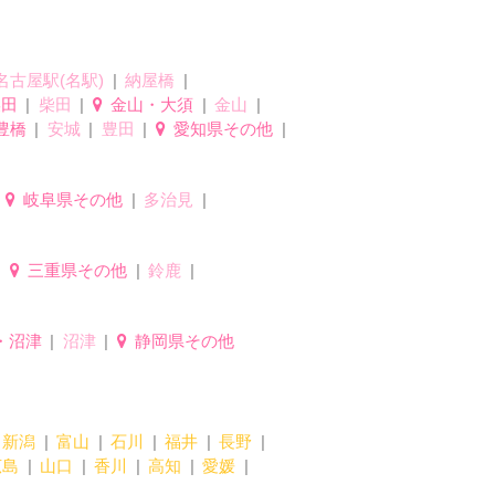
名古屋駅(名駅)
納屋橋
柴田
柴田
金山・大須
金山
豊橋
安城
豊田
愛知県その他
岐阜県その他
多治見
三重県その他
鈴鹿
・沼津
沼津
静岡県その他
新潟
富山
石川
福井
長野
広島
山口
香川
高知
愛媛