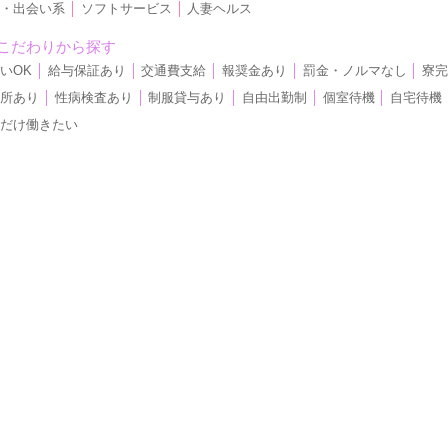
際・出会い系
│
ソフトサービス
│
人妻ヘルス
こだわりから探す
いOK
│
給与保証あり
│
交通費支給
│
報奨金あり
│
罰金・ノルマなし
│
寮
児所あり
│
性病検査あり
│
制服貸与あり
│
自由出勤制
│
個室待機
│
自宅待機
日だけ働きたい