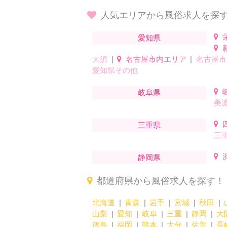
人気エリアから風俗求人を探
愛知県
大須
名古屋市内エリア
名古屋市
愛知県その他
岐阜県
美
三重県
三
静岡県
都道府県から風俗求人を探す！
北海道
青森
岩手
宮城
秋田
山梨
愛知
岐阜
三重
静岡
大
徳島
福岡
熊本
大分
佐賀
長