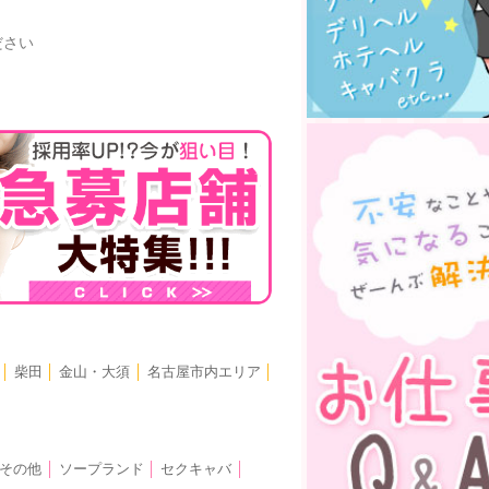
ださい
│
柴田
│
金山・大須
│
名古屋市内エリア
│
その他
│
ソープランド
│
セクキャバ
│