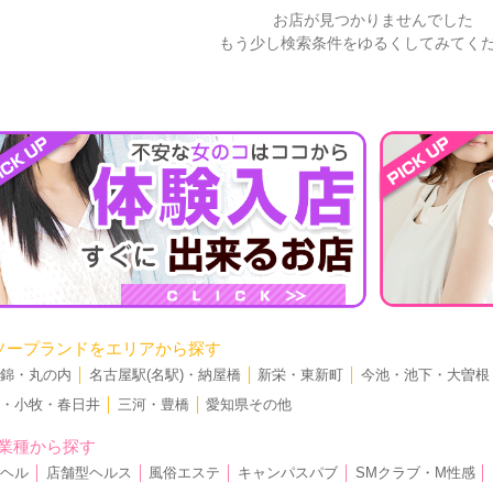
お店が見つかりませんでした
もう少し検索条件をゆるくしてみてく
ソープランドをエリアから探す
・錦・丸の内
│
名古屋駅(名駅)・納屋橋
│
新栄・東新町
│
今池・池下・大曽根
宮・小牧・春日井
│
三河・豊橋
│
愛知県その他
業種から探す
リヘル
│
店舗型ヘルス
│
風俗エステ
│
キャンパスパブ
│
SMクラブ・M性感
│