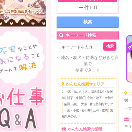
--
件 HIT
キーワード検索
※地名・駅名・待遇など好きな言
葉で
検索できます
かんたん検索☆エリア
栄・錦・丸の内
│
名古屋駅(名駅)・納屋
橋
│
新栄・東新町
│
今池・池下・大曽根
栄
│
柴田
│
金山・大須
│
名古屋市内エリア
一
│
一宮・小牧・春日井
│
三河・豊橋
│
愛
知県その他
デ
かんたん検索☆業種