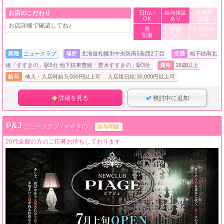
お店のこだわり
日払い
給与保証
交通費
OK
あり
支給
お店詳細で確認してね♪
寮
講習
土日のみ
完備
なし
OK
業種
ニュークラブ
場所
北海道札幌市中央区南5条西2丁目
交通
地下鉄南北
線「すすきの」駅5分 地下鉄東豊線「豊水すすきの」駅3分
資格
18歳以上
給与
体入・入店時給:5,000円以上可 入店後日給:30,000円以上可
詳細を見る
検討中に追加
P&J
ニュークラブ / すすきの
給与明細
20代全般の方のご応募お待ちしております