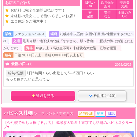
お店のこだわり
日払い
給与保証
交通費
OK
あり
支給
お給料は完全全額即日払いです！
寮
講習
土日のみ
未経験の貴女にこそ働いてほしいお店！
完備
なし
OK
エロ保証をご用意中！
業種
ファッションヘルス
場所
札幌市中央区南5条西5丁目 第2東亜すすきのビル
8F
交通
最寄り駅：地下鉄南北線「すすきの」駅５番出口（面接の際はお迎えにあ
がります）
資格
18歳以上（高校生不可）未経験者大歓迎！経験者優遇！
給与
日給70,000円以上、月給1,000,000円以上も可
最新の口コミ
2025/02/26
給与/報酬
1日5時間くらい出勤して5～6万円くらい
もっと稼ぎたいと思ってる
詳細を見る
検討中に追加
ハピネス札幌
ソープランド / すすきの
給与明細
動画
日記
【今札幌でめちゃ稼げるお店】 出稼ぎ大歓迎！東京でも話題のハピネスグルー
プ♥