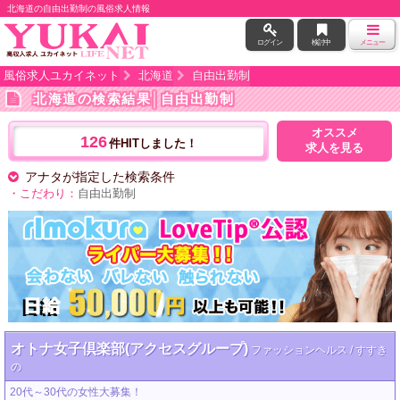
北海道の自由出勤制の風俗求人情報
ログイン
検討中
メニュー
風俗求人ユカイネット
北海道
自由出勤制
北海道の検索結果
│自由出勤制
オススメ
126
件HITしました！
求人を見る
アナタが指定した検索条件
・こだわり：
自由出勤制
オトナ女子倶楽部(アクセスグループ)
ファッションヘルス / すすき
の
20代～30代の女性大募集！