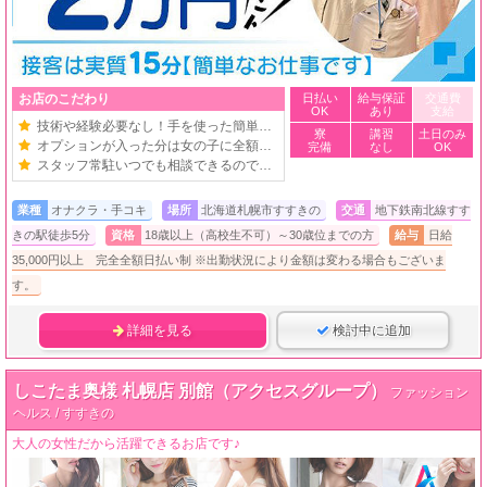
お店のこだわり
日払い
給与保証
交通費
OK
あり
支給
技術や経験必要なし！手を使った簡単お仕事
寮
講習
土日のみ
オプションが入った分は女の子に全額バック
完備
なし
OK
スタッフ常駐いつでも相談できるので安心！
業種
オナクラ・手コキ
場所
北海道札幌市すすきの
交通
地下鉄南北線すす
きの駅徒歩5分
資格
18歳以上（高校生不可）～30歳位までの方
給与
日給
35,000円以上 完全全額日払い制 ※出勤状況により金額は変わる場合もございま
す。
詳細を見る
検討中に追加
しこたま奥様 札幌店 別館（アクセスグループ）
ファッション
ヘルス / すすきの
大人の女性だから活躍できるお店です♪