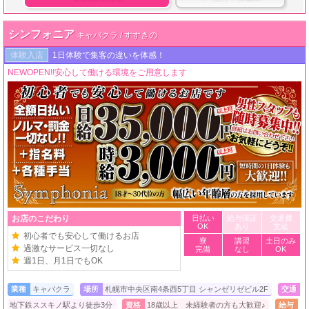
シンフォニア
キャバクラ / すすきの
体験入店
1日体験で集客の違いを体感！
NEWOPEN!!安心して働ける環境をご用意します
お店のこだわり
日払い
給与保証
交通費
OK
あり
支給
初心者でも安心して働けるお店
寮
講習
土日のみ
過激なサービス一切なし
完備
なし
OK
週1日、月1日でもOK
業種
キャバクラ
場所
札幌市中央区南4条西5丁目 シャンゼリゼビル2F
交通
地下鉄ススキノ駅より徒歩3分
資格
18歳以上 未経験者の方も大歓迎♪
給与