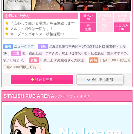
お店のこだわり
日払い
給与保証
交通費
OK
あり
支給
『安心して働ける環境』を保障致します
寮
講習
土日のみ
ノルマ・罰金は一切なし！
完備
なし
OK
オープニングキャスト積極採用中
業種
ニュークラブ
場所
北海道札幌市中央区南5条西3丁目1-12 第35桂和ビル
2F
交通
地下鉄南北線「すすきの」駅より徒歩5分 地下転送放線「豊水すすきの」
駅より徒歩3分
資格
18歳以上 未経験者さん大歓迎!
給与
日払い5,000円以上可
日給25,000円以上可能！
詳細を見る
検討中に追加
STYLISH PUB ARENA
パブクラブ / すすきの