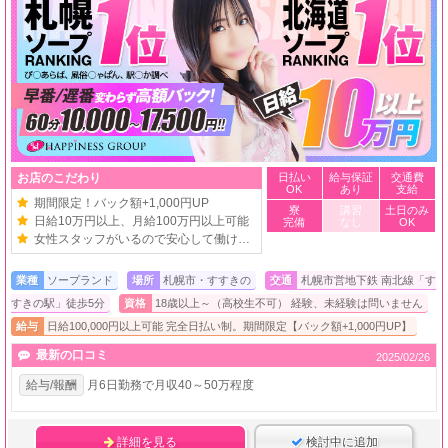
お店のこだわり
日払い
給与保証
交通費
OK
あり
支給
期間限定！バック額+1,000円UP
寮
講習
土日のみ
日給10万円以上、月給100万円以上可能
完備
なし
OK
女性スタッフがいるので安心して働ける環境
業種
ソープランド
場所
札幌市・すすきの
交通
札幌市営地下鉄 南北線「す
すきの駅」徒歩5分
資格
18歳以上～（高校生不可） 経験、未経験は問いません
給与
日給100,000円以上可能 完全日払い制。期間限定【バック額+1,000円UP】
最新の口コミ
2025/02/26
給与/報酬
月6日勤務で月収40～50万程度
詳細を見る
検討中に追加