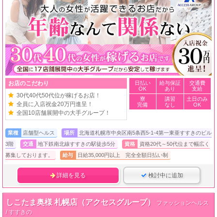
お店のこだわり
日払い
給与保証
交通費
OK
あり
支給
30代40代50代位が稼げるお店！
寮
講習
土日のみ
全員に入店祝金20万円進呈！
完備
なし
OK
全国10店舗展開中の大手グループ！
業種
店舗型ヘルス
場所
北海道札幌市中央区南5条西5-1-4第一東亜すすきのビル
3階
交通
地下鉄南北線すすきの駅徒歩5分
資格
資格20代～50代位まで幅広く
募集しております。
給与
日給35,000円以上 完全全額日払い制
詳細を見る
検討中に追加
しこたま奥様 札幌店（アクセスグループ）
ファッションヘルス
/ すすきの