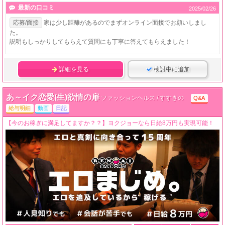
最新の口コミ
2025/02/26
応募/面接
家は少し距離があるのでまずオンライン面接でお願いしまし
た。
説明もしっかりしてもらえて質問にも丁寧に答えてもらえました！
詳細を見る
検討中に追加
あ～イク恋愛(生)欲情の扉
ファッションヘルス / すすきの
Q&A
給与明細
動画
日記
【今のお稼ぎに満足してますか？？】ヨクジョーなら日給8万円も実現可能！