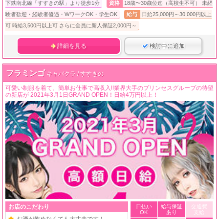
下鉄南北線「すすきの駅」より徒歩1分
資格
18歳〜30歳位迄（高校生不可） 未経
験者歓迎・経験者優遇・WワークOK・学生OK
給与
日給25,000円～30,000円以上
可 時給3,500円以上可 さらに全員に新人保証2,000円～
詳細を見る
検討中に追加
フラミンゴ
キャバクラ / すすきの
可愛い制服を着て、簡単お仕事で高収入!!業界大手のプリンセスグループの待望
の新店が 2021年3月1日GRAND OPEN！日給4万円以上！
お店のこだわり
日払い
給与保証
交通費
OK
あり
支給
お酒が飲めなくても大丈夫です！