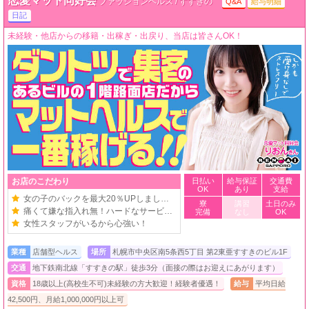
恋愛マット同好会
ファッションヘルス / すすきの
Q&A
給与明細
日記
未経験・他店からの移籍・出稼ぎ・出戻り、当店は皆さんOK！
お店のこだわり
日払い
給与保証
交通費
OK
あり
支給
女の子のバックを最大20％UPしました！
寮
講習
土日のみ
痛くて嫌な指入れ無！ハードなサービス無！
完備
なし
OK
女性スタッフがいるから心強い！
業種
店舗型ヘルス
場所
札幌市中央区南5条西5丁目 第2東亜すすきのビル1F
交通
地下鉄南北線「すすきの駅」徒歩3分（面接の際はお迎えにあがります）
資格
18歳以上(高校生不可)未経験の方大歓迎！経験者優遇！
給与
平均日給
42,500円、月給1,000,000円以上可