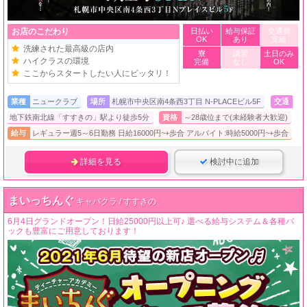
お店のこだわり
日払い
給与保証
交通費
OK
あり
支給
洗練された最高級の店内
寮
講習
土日のみ
ハイクラスの環境
完備
なし
OK
ここからスタートしたい人にピッタリ！
業種
ニュークラブ
場所
札幌市中央区南4条西3丁目 N-PLACEビル5F
交通
地下鉄南北線「すすきの」駅より徒歩5分
資格
～28歳位まで(未経験者大歓迎)
給与
レギュラー週5～6日勤務 日給16000円~+歩合 アルバイト:時給5000円~+歩合
詳細を見る
検討中に追加
まいっちんぐ
キャバクラ / すすきの
6月4日グランドオープン！日給25000円以上可♪ 選べる給与システム＆各種バ
ックも豊富にご用意しております！