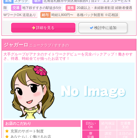
業種
スナック
場所
北海道札幌市中央区南5条西4丁目1-7 エヌ スタービル 4
階
交通
地下鉄すすきの駅徒歩5分
資格
20歳以上・未経験者歓迎 経験者優遇
WワークOK 送迎あり
給与
時給1,800円〜 各種バック制度有 ※応相談
詳細を見る
検討中に追加
ジャガーロ
ニュークラブ / すすきの
大手グループがアナタのナイトワークデビューを完全バックアップ！働きやす
さ、待遇、時給全てが揃ったお店です！
お店のこだわり
日払い
給与保証
交通費
OK
あり
支給
充実のサポート制度
寮
講習
土日のみ
あなたらしく働けるお店
完備
なし
OK