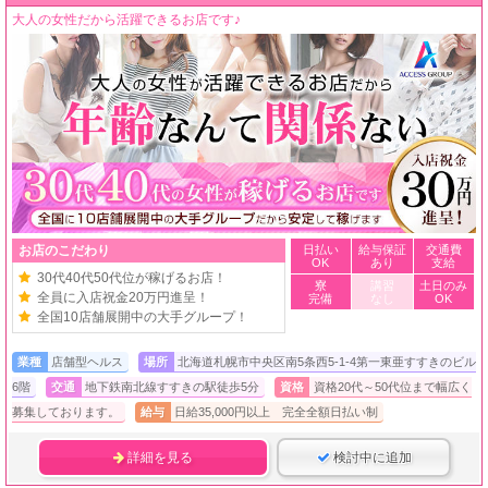
大人の女性だから活躍できるお店です♪
お店のこだわり
日払い
給与保証
交通費
OK
あり
支給
30代40代50代位が稼げるお店！
寮
講習
土日のみ
全員に入店祝金20万円進呈！
完備
なし
OK
全国10店舗展開中の大手グループ！
業種
店舗型ヘルス
場所
北海道札幌市中央区南5条西5-1-4第一東亜すすきのビル
6階
交通
地下鉄南北線すすきの駅徒歩5分
資格
資格20代～50代位まで幅広く
募集しております。
給与
日給35,000円以上 完全全額日払い制
詳細を見る
検討中に追加