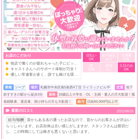
お店のこだわり
日払い
給与保証
交通費
OK
あり
支給
他店で働くのが疲れちゃった子にピッタリ！
寮
講習
土日のみ
キャストさんへのサポート体制が万全！
完備
なし
OK
優しい常連客が多く、誰でも稼げる環境！
業種
ソープ
場所
札幌市中央区南5条西4丁目 ライラックビル7F
交通
地下
鉄すすきの駅から徒歩3分
資格
18歳以上※学生・OL・主婦・素人の方大歓迎！風
俗経験者、退店者、掛け持ちの方も大歓迎！
給与
日給60,000円以上可
最新の口コミ
2021/06/16
給与/報酬
昔からある名の通ったお店なので、昔からのお客さんが沢山い
らっしゃいます。お店自体は古い感じがしますが、スタッフさんは親切だ
し、この時期にしては稼ぎも悪くないと思います。