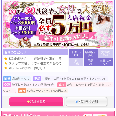
お店のこだわり
日払い
給与保証
交通費
OK
あり
支給
移動時間がなし！短時間で効率的に稼げる！
寮
講習
土日のみ
スタッフ常駐いつでも相談できるので安心！
完備
なし
OK
ホテルへの移動一切なし！
業種
店舗型ヘルス
場所
札幌市中央区南5条西5-2-3第3東亜すすきのビル6F
交通
地下鉄南北線すすきの駅徒歩5分
資格
20代～40代位まで幅広く募集してお
ります。
給与
60分コース バック8,000円以上
詳細を見る
検討中に追加