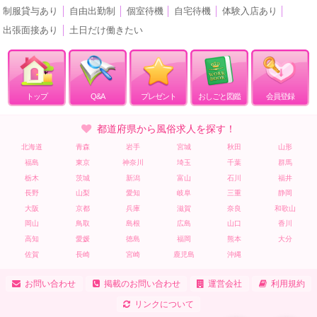
制服貸与あり
│
自由出勤制
│
個室待機
│
自宅待機
│
体験入店あり
│
出張面接あり
│
土日だけ働きたい
トップ
Q&A
プレゼント
おしごと図鑑
会員登録
都道府県から風俗求人を探す！
北海道
青森
岩手
宮城
秋田
山形
福島
東京
神奈川
埼玉
千葉
群馬
栃木
茨城
新潟
富山
石川
福井
長野
山梨
愛知
岐阜
三重
静岡
大阪
京都
兵庫
滋賀
奈良
和歌山
岡山
鳥取
島根
広島
山口
香川
高知
愛媛
徳島
福岡
熊本
大分
佐賀
長崎
宮崎
鹿児島
沖縄
お問い合わせ
掲載のお問い合わせ
運営会社
利用規約
リンクについて