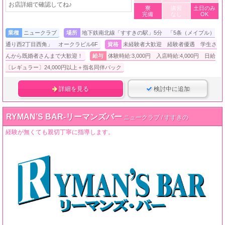
お店詳細で確認してね♪
寮
講習
土日のみ
完備
なし
OK
業種
ニュークラブ
場所
地下鉄南北線「すすきの駅」5分 「5条（メイプル）
通り西2丁目西角」 オークラビル6F
資格
未経験者大歓迎 経験者優遇 学生さ
んから既婚者さんまで大歓迎！
給与
体験時給:3,000円 入店時給:4,000円 日給
〔レギュラー〕24,000円以上＋指名同伴バック
詳細を見る
検討中に追加
RYMAN’S BAR-リーマンズバー
ニュークラブ / すすきの
経験が無くても親切丁寧に指導します。