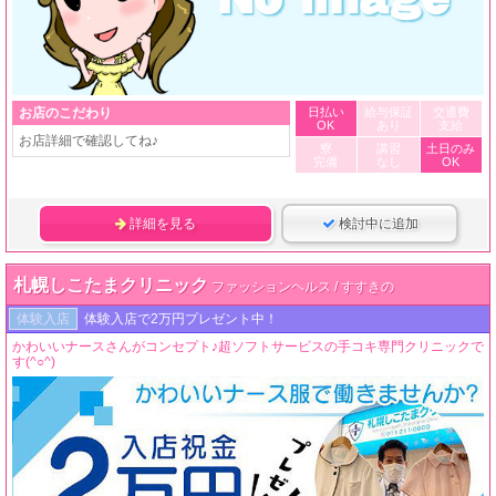
お店のこだわり
日払い
給与保証
交通費
OK
あり
支給
お店詳細で確認してね♪
寮
講習
土日のみ
完備
なし
OK
詳細を見る
検討中に追加
札幌しこたまクリニック
ファッションヘルス / すすきの
体験入店
体験入店で2万円プレゼント中！
かわいいナースさんがコンセプト♪超ソフトサービスの手コキ専門クリニックで
す(^○^)