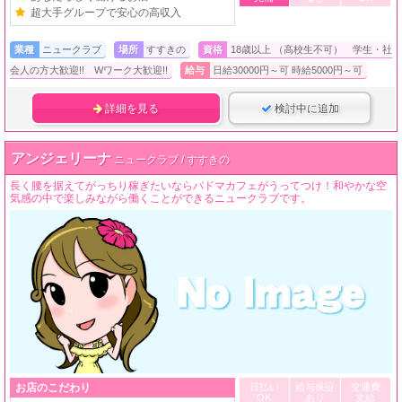
超大手グループで安心の高収入
業種
ニュークラブ
場所
すすきの
資格
18歳以上 （高校生不可） 学生・社
会人の方大歓迎!! Wワーク大歓迎!!
給与
日給30000円～可 時給5000円～可
詳細を見る
検討中に追加
アンジェリーナ
ニュークラブ / すすきの
長く腰を据えてがっちり稼ぎたいならパドマカフェがうってつけ！和やかな空
気感の中で楽しみながら働くことができるニュークラブです。
お店のこだわり
日払い
給与保証
交通費
OK
あり
支給