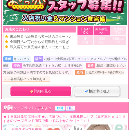
お店のこだわり
日払い
給与保証
交通費
OK
あり
支給
未経験者も経験者も皆一緒のスタート♪
寮
講習
土日のみ
全額日払い可だから短期勤務も出稼ぎもOK
完備
なし
OK
即入居可の寮完備＆個人ロッカーもご用意！
業種
キャバクラ
場所
札幌市中央区南4条西2 ダイメックスビルプラザ5番館ビル
9階
交通
地下鉄南北線「すすきの駅」より徒歩1分
資格
20歳～35歳位までの
方 経験の有無は不問ですのでお気軽にどうぞ。
給与
日給25000円～ 時給3000円
～ ＋各種高額バック加算あり！
詳細を見る
検討中に追加
病院
ソープランド / すすきの
動画
日記
★１日体験希望者続出中★お店選びなら北海道札幌エリア【集客率Ｎｏ.１】す
すきのソープランド病院で働いてみませんか（＾＾）！！