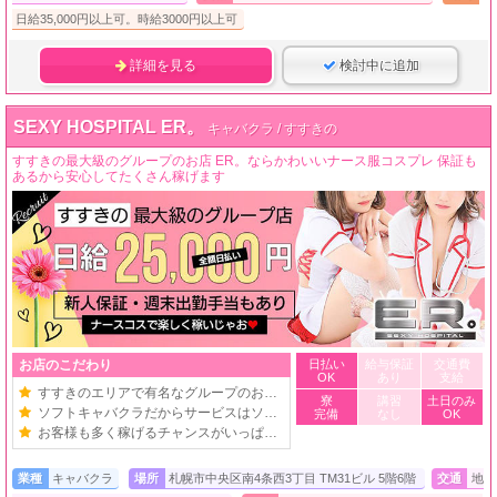
日給35,000円以上可。時給3000円以上可
詳細を見る
検討中に追加
SEXY HOSPITAL ER。
キャバクラ / すすきの
すすきの最大級のグループのお店 ER。ならかわいいナース服コスプレ 保証も
あるから安心してたくさん稼げます
お店のこだわり
日払い
給与保証
交通費
OK
あり
支給
すすきのエリアで有名なグループのお店！
寮
講習
土日のみ
ソフトキャバクラだからサービスはソフト♪
完備
なし
OK
お客様も多く稼げるチャンスがいっぱい★
業種
キャバクラ
場所
札幌市中央区南4条西3丁目 TM31ビル 5階6階
交通
地