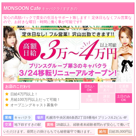
MONSOON Cafe
キャバクラ / すすきの
安心の高額バックで貴女の生活をサポート致します！ 定休日もなくフル営業な
ので、お好きな曜日・時間に働く事が可能です!!
お店のこだわり
日払い
給与保証
交通費
OK
あり
支給
日給4万円以上！
寮
講習
土日のみ
月給100万円以上だって可能！
完備
なし
OK
オープニングキャスト募集中
業種
キャバクラ
場所
札幌市中央区南6条西2丁目8番地4 プリンス6.2ビル 4F
交通
地下鉄すすきの駅
資格
18歳以上、経験者未経験者問わず安心して働いて
いただけます。昼間との掛けもちでも秘密厳守で働けます。
給与
日給35,000円以