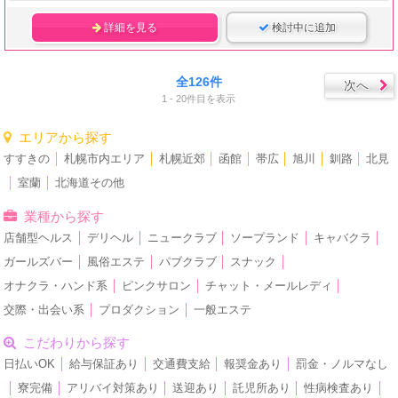
詳細を見る
検討中に追加
全126件
次へ
1 - 20件目を表示
エリアから探す
すすきの
│
札幌市内エリア
│
札幌近郊
│
函館
│
帯広
│
旭川
│
釧路
│
北見
│
室蘭
│
北海道その他
業種から探す
店舗型ヘルス
│
デリヘル
│
ニュークラブ
│
ソープランド
│
キャバクラ
│
ガールズバー
│
風俗エステ
│
パブクラブ
│
スナック
│
オナクラ・ハンド系
│
ピンクサロン
│
チャット・メールレディ
│
交際・出会い系
│
プロダクション
│
一般エステ
こだわりから探す
日払いOK
│
給与保証あり
│
交通費支給
│
報奨金あり
│
罰金・ノルマなし
│
寮完備
│
アリバイ対策あり
│
送迎あり
│
託児所あり
│
性病検査あり
│