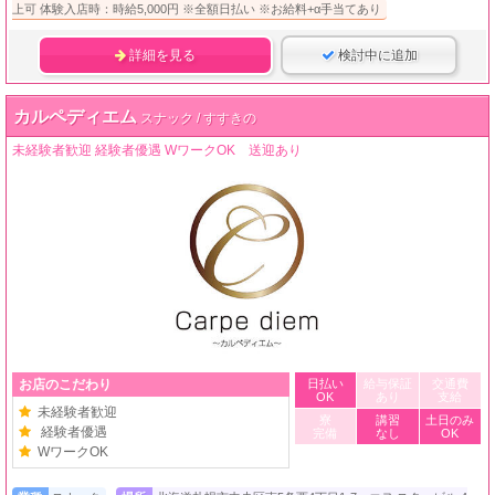
上可 体験入店時：時給5,000円 ※全額日払い ※お給料+α手当てあり
詳細を見る
検討中に追加
カルペディエム
スナック / すすきの
未経験者歓迎 経験者優遇 WワークOK 送迎あり
お店のこだわり
日払い
給与保証
交通費
OK
あり
支給
未経験者歓迎
寮
講習
土日のみ
経験者優遇
完備
なし
OK
WワークOK