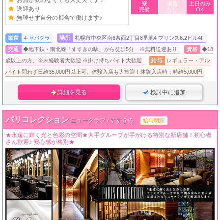
寮
講習
土日のみ
送迎あり
完備
なし
OK
無理せず自分の都合で働けます♪
業種
キャバクラ
場所
札幌市中央区南6条西2丁目8番地4 プリンス6.2ビル4F
交通
◆地下鉄・南北線「すすきの駅」から徒歩5分 ※無料送迎あり
資格
◆18
歳以上の方、※未経験者大歓迎 ※掛け持ちバイト大歓迎
給与
レギュラー・アル
バイト問わず日給35,000円以上可、体験入店も大歓迎！体験入店時：時給5,000円
詳細を見る
検討中に追加
パリコレクション
ニュークラブ / すすきの
給与明細
★永遠に輝く光と色彩の空間★大手グループが手がける特別な新店舗！初心者
さん歓迎♪ 安心感が格別★