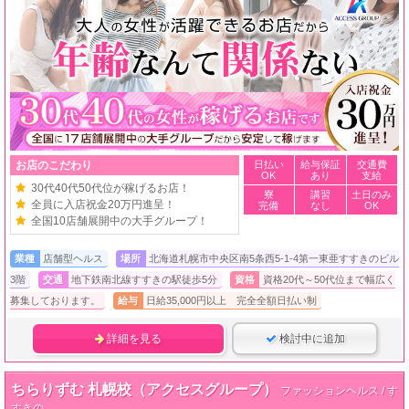
お店のこだわり
日払い
給与保証
交通費
OK
あり
支給
30代40代50代位が稼げるお店！
寮
講習
土日のみ
全員に入店祝金20万円進呈！
完備
なし
OK
全国10店舗展開中の大手グループ！
業種
店舗型ヘルス
場所
北海道札幌市中央区南5条西5-1-4第一東亜すすきのビル
3階
交通
地下鉄南北線すすきの駅徒歩5分
資格
資格20代～50代位まで幅広く
募集しております。
給与
日給35,000円以上 完全全額日払い制
詳細を見る
検討中に追加
ちらりずむ 札幌校（アクセスグループ）
ファッションヘルス / す
すきの