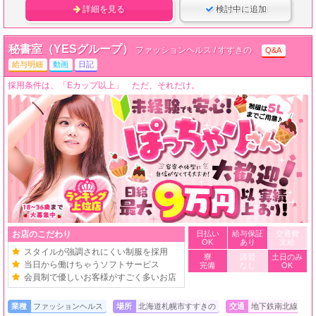
詳細を見る
検討中に追加
秘書室（YESグループ）
ファッションヘルス / すすきの
Q&A
給与明細
動画
日記
採用条件は、「Eカップ以上」 ただ、それだけ。
お店のこだわり
日払い
給与保証
交通費
OK
あり
支給
スタイルが強調されにくい制服を採用
寮
講習
土日のみ
当日から働けちゃうソフトサービス
完備
なし
OK
会員制で優しいお客様がすごく多いお店
業種
ファッションヘルス
場所
北海道札幌市すすきの
交通
地下鉄南北線