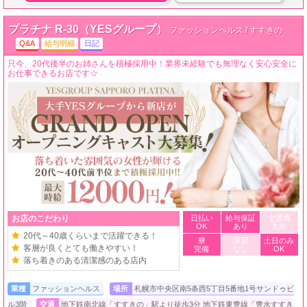
プラチナ R-30（YESグループ）
ファッションヘルス / すすきの
Q&A
給与明細
日記
只今、20代後半のお姉さんを積極採用中！業界未経験でも無理なく安心安全に
お仕事できるお店です☆
お店のこだわり
日払い
給与保証
交通費
OK
あり
支給
20代～40歳くらいまで活躍できる！
寮
講習
土日のみ
客層が良くとても働きやすい！
完備
なし
OK
落ち着きのある清潔感のある店内
業種
ファッションヘルス
場所
札幌市中央区南5条西5丁目5番地1号サンドゥビ
ル3階
交通
地下鉄南北線「すすきの」駅より徒歩3分 地下鉄東豊線「豊水すすき