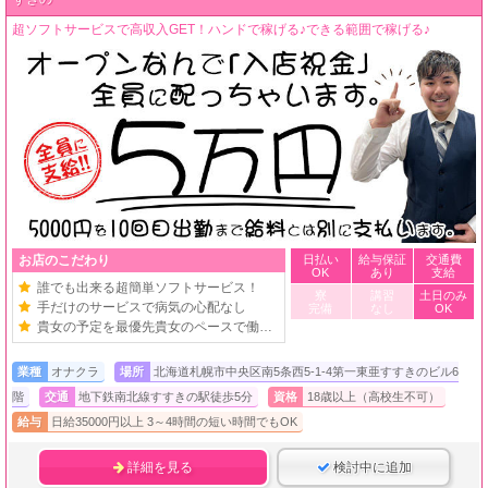
超ソフトサービスで高収入GET！ハンドで稼げる♪できる範囲で稼げる♪
お店のこだわり
日払い
給与保証
交通費
OK
あり
支給
誰でも出来る超簡単ソフトサービス！
寮
講習
土日のみ
手だけのサービスで病気の心配なし
完備
なし
OK
貴女の予定を最優先貴女のペースで働けます
業種
オナクラ
場所
北海道札幌市中央区南5条西5-1-4第一東亜すすきのビル6
階
交通
地下鉄南北線すすきの駅徒歩5分
資格
18歳以上（高校生不可）
給与
日給35000円以上 3～4時間の短い時間でもOK
詳細を見る
検討中に追加