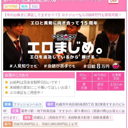
あ～イク恋愛(生)欲情の扉
ファッションヘルス / すすきの
Q&A
給与明細
動画
日記
【今のお稼ぎに満足してますか？？】ヨクジョーなら日給8万円も実現可能！
お店のこだわり
日払い
給与保証
交通費
OK
あり
支給
お給料は完全全額即日払いです！
寮
講習
土日のみ
未経験の貴女にこそ働いてほしいお店！
完備
なし
OK
エロ保証をご用意中！
業種
ファッションヘルス
場所
札幌市中央区南5条西5丁目 第2東亜すすきのビル
8F
交通
最寄り駅：地下鉄南北線「すすきの」駅５番出口（面接の際はお迎えにあ
がります）
資格
18歳以上（高校生不可）未経験者大歓迎！経験者優遇！
給与
日給70,000円以上、月給1,000,000円以上も可