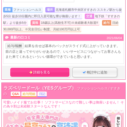
業種
ファッションヘルス
場所
北海道札幌市中央区すすきの ススキノ駅から徒
歩5分 徒歩10分圏内に即日入居可能な寮が御座います！
交通
地下鉄「すすきの
駅」より徒歩5分
資格
18歳以上(高校生不可)※未経験者大歓迎!!
給与
日給
30,000円以上、※完全日払い制度、月給100万円以上可
最新の口コミ
2021/06/04
給与/報酬
結果を出せば基本のバックがスライド式に上がっていきます。
前の店と違ってやりがいがあるので、いいサービスにつながってお客さんも
また来てくれるといういい循環ができていると思います。
詳細を見る
検討中に追加
ラズベリードール（YESグループ）
ファッションヘルス / すすき
の
Q&A
給与明細
日記
可愛いメイド服でお仕事！ ソフトサービスなので難しい事は御座いません！ そ
の為９割は未経験スタートなんです！