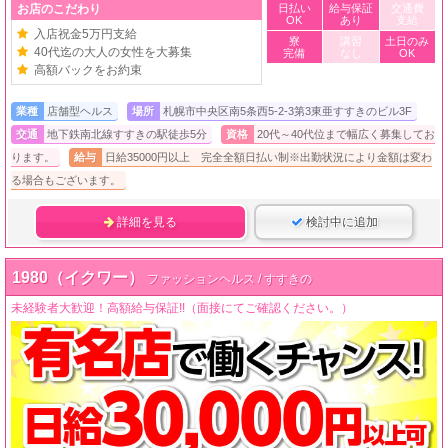
お店のこだわり
日払い
給与保証
交通費
OK
あり
支給
入店祝金5万円支給
寮
講習
土日のみ
40代迄の大人の女性を大募集
完備
なし
OK
高額バックをお約束
業種
店舗型ヘルス
場所
札幌市中央区南5条西5-2-3第3東亜すすきのビル3F
交通
地下鉄南北線すすきの駅徒歩5分
資格
20代～40代位まで幅広く募集してお
ります。
給与
日給35000円以上 完全全額日払い制※出勤状況により金額は変わ
る場合もございます。
詳細を見る
検討中に追加
1980（イクワー）
ファッションヘルス / すすきの
未経験者大歓迎！高額給与保証!!（面接にてご確認ください。）