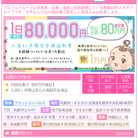
プルプルグループは北海道・京都・滋賀に全国展開している創業33年の大手グ
ループです。大手ならではの高待遇で安定した高収入をお約束します。
お店のこだわり
日払い
給与保証
交通費
OK
あり
支給
10回出勤で【80万円保証】
寮
講習
土日のみ
入店6ヶ月間は安心の高額完全保証
完備
なし
OK
業種
ファッションヘルス
場所
札幌市・すすきの 北海道札幌市中央区南5条西5
丁目 札幌7Kビル4Ｆ
交通
地下鉄南北線「すすきの駅」徒歩５分 地下鉄東豊線
「豊水すすきの駅」徒歩８分 市電「すすきの駅」徒歩５…
資格
18歳以上。経
験・未経験不問
給与
昼の部/日給￥30,000以上可 夜の部/日給￥40,000以上可
最新の口コミ
2021/06/07