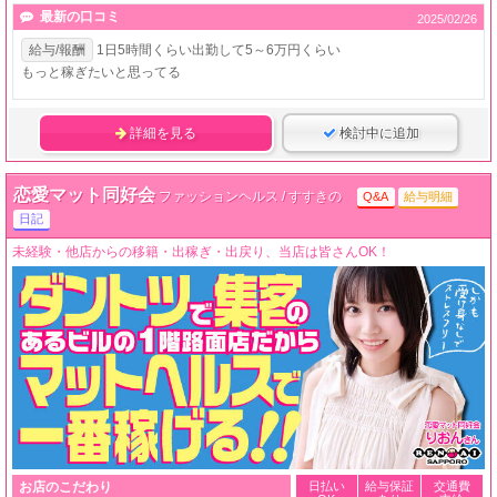
最新の口コミ
2025/02/26
給与/報酬
1日5時間くらい出勤して5～6万円くらい
もっと稼ぎたいと思ってる
詳細を見る
検討中に追加
恋愛マット同好会
ファッションヘルス / すすきの
Q&A
給与明細
日記
未経験・他店からの移籍・出稼ぎ・出戻り、当店は皆さんOK！
お店のこだわり
日払い
給与保証
交通費