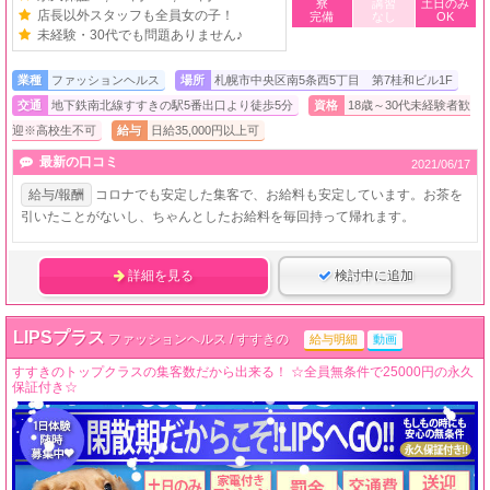
寮
講習
土日のみ
店長以外スタッフも全員女の子！
完備
なし
OK
未経験・30代でも問題ありません♪
業種
ファッションヘルス
場所
札幌市中央区南5条西5丁目 第7桂和ビル1F
交通
地下鉄南北線すすきの駅5番出口より徒歩5分
資格
18歳～30代未経験者歓
迎※高校生不可
給与
日給35,000円以上可
最新の口コミ
2021/06/17
給与/報酬
コロナでも安定した集客で、お給料も安定しています。お茶を
引いたことがないし、ちゃんとしたお給料を毎回持って帰れます。
詳細を見る
検討中に追加
LIPSプラス
ファッションヘルス / すすきの
給与明細
動画
すすきのトップクラスの集客数だから出来る！ ☆全員無条件で25000円の永久
保証付き☆