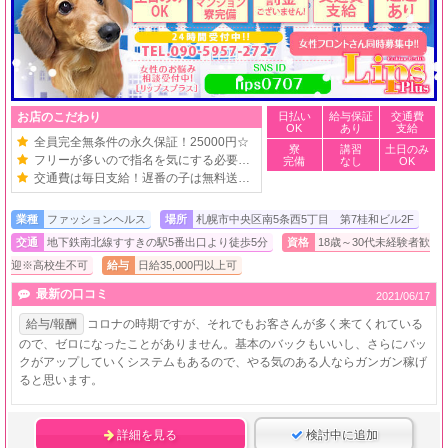
お店のこだわり
日払い
給与保証
交通費
OK
あり
支給
全員完全無条件の永久保証！25000円☆
寮
講習
土日のみ
フリーが多いので指名を気にする必要ナシ！
完備
なし
OK
交通費は毎日支給！遅番の子は無料送迎！
業種
ファッションヘルス
場所
札幌市中央区南5条西5丁目 第7桂和ビル2F
交通
地下鉄南北線すすきの駅5番出口より徒歩5分
資格
18歳～30代未経験者歓
迎※高校生不可
給与
日給35,000円以上可
最新の口コミ
2021/06/17
給与/報酬
コロナの時期ですが、それでもお客さんが多く来てくれている
ので、ゼロになったことがありません。基本のバックもいいし、さらにバッ
クがアップしていくシステムもあるので、やる気のある人ならガンガン稼げ
ると思います。
詳細を見る
検討中に追加