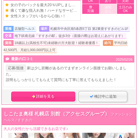
OK
あり
支給
女の子のバックを最大20％UPしました！
寮
講習
土日のみ
痛くて嫌な指入れ無！ハードなサービス無！
完備
なし
OK
女性スタッフがいるから心強い！
業種
店舗型ヘルス
場所
札幌市中央区南5条西5丁目 第2東亜すすきのビル1F
交通
地下鉄南北線「すすきの駅」徒歩3分（面接の際はお迎えにあがります）
資格
18歳以上(高校生不可)未経験の方大歓迎！経験者優遇！
給与
平均日給
42,500円、月給1,000,000円以上可
最新の口コミ
2025/02/26
応募/面接
家は少し距離があるのでまずオンライン面接でお願いしまし
た。
説明もしっかりしてもらえて質問にも丁寧に答えてもらえました！
詳細を見る
検討中に追加
しこたま奥様 札幌店 別館（アクセスグループ）
ファッション
ヘルス / すすきの
大人の女性だから活躍できるお店です♪