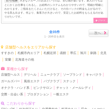
給与/報酬
大きなグループのお店というのは、安心感が違います。新人のうちは
とにかくお仕事をくれるし、お給料のシステムもわかりやすいので、明細が明確に
わかります。ご指名をたくさんいただけると、その分バックの料金も上がるので、
やる気も出ます。何より、集客力が大きいので、安定したお給料をもらえるのがあ
りがたいです。
check
全35件
次へ
1 - 20件目を表示
店舗型ヘルスをエリアから探す
すすきの
│
札幌市内エリア
│
札幌近郊
│
函館
│
帯広
│
旭川
│
釧路
│
北見
│
室蘭
│
北海道その他
業種から探す
店舗型ヘルス
│
デリヘル
│
ニュークラブ
│
ソープランド
│
キャバクラ
│
ガールズバー
│
風俗エステ
│
パブクラブ
│
スナック
│
オナクラ・ハンド系
│
ピンクサロン
│
チャット・メールレディ
│
交際・出会い系
│
プロダクション
│
一般エステ
こだわりから探す