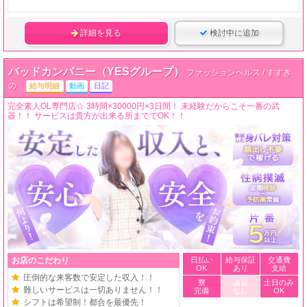
詳細を見る
検討中に追加
バッドカンパニー（YESグループ）
ファッションヘルス / すすき
の
給与明細
動画
日記
完全素人OL専門店☆ 3時間×30000円×3日間！ 未経験だからこそ一番の武
器！！ サービスは貴方が出来る所まででOK！！
お店のこだわり
日払い
給与保証
交通費
OK
あり
支給
圧倒的な来客数で安定した収入！！
寮
講習
土日のみ
難しいサービスは一切ありません！！
完備
なし
OK
シフトは希望制！都合を最優先！