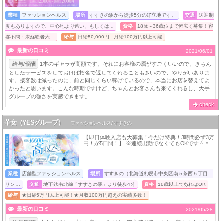
業種
ファッションヘルス
場所
すすきの駅から徒歩5分の好立地です。
交通
送迎制
度もありますので、中心地より遠い、もしくは…
資格
18歳～36歳位まで幅広く募集！容
姿不問・未経験者大…
給与
日給50,000円、月給100万円以上可能
最新の口コミ
2021/06/01
給与/報酬
1本のギャラが高額です。それにお客様の層がすごくいいので、きちん
としたサービスをしておけば指名で返してくれることも多いので、やりがいありま
す。接客数は減ったのに、前と同じくらい稼げているので、本当にお店を替えてよ
かったと思います。こんな時期ですけど、ちゃんとお客さんも来てくれるし、大手
グループの強さを実感できます。
check
華女（YESグループ）
ファッションヘルス / すすきの
【即日体験入店も大募集！今だけ特典！3時間必ず3万
円！が5日間！】 ※連続出勤でなくてもOKです＾＾
業種
店舗型ファッションヘルス
場所
すすきの（北海道札幌市中央区南５条西５丁目
サン…
交通
地下鉄南北線「すすきの駅」より徒歩4分
資格
18歳以上であればOK
給与
★日給5万円以上可能！★月収100万円超えの実績多数！
最新の口コミ
2021/05/28