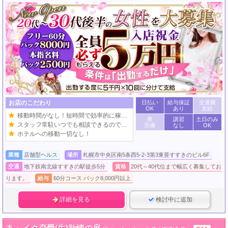
お店のこだわり
日払い
給与保証
交通費
OK
あり
支給
移動時間がなし！短時間で効率的に稼げる！
寮
講習
土日のみ
スタッフ常駐いつでも相談できるので安心！
完備
なし
OK
ホテルへの移動一切なし！
業種
店舗型ヘルス
場所
札幌市中央区南5条西5-2-3第3東亜すすきのビル6F
交通
地下鉄南北線すすきの駅徒歩5分
資格
20代～40代位まで幅広く募集してお
ります。
給与
60分コース バック8,000円以上
詳細を見る
検討中に追加