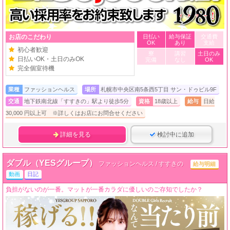
お店のこだわり
日払い
給与保証
交通費
OK
あり
支給
初心者歓迎
寮
講習
土日のみ
日払いOK・土日のみOK
完備
なし
OK
完全個室待機
業種
ファッションヘルス
場所
札幌市中央区南5条西5丁目 サン・ドゥビル9F
交通
地下鉄南北線「すすきの」駅より徒歩5分
資格
18歳以上
給与
日給
30,000 円以上可 ※詳しくはお店にお問合せください
詳細を見る
検討中に追加
ダブル（YESグループ）
ファッションヘルス / すすきの
給与明細
動画
日記
負担がないのが一番。マットが一番カラダに優しいのご存知でしたか？