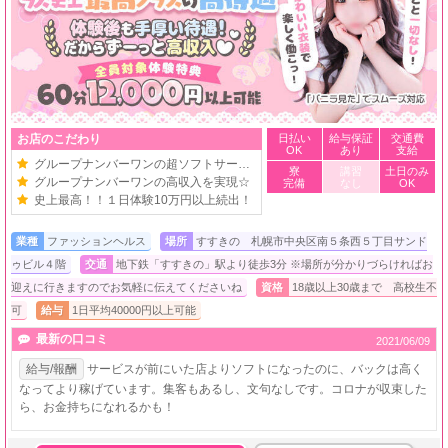
お店のこだわり
日払い
給与保証
交通費
OK
あり
支給
グループナンバーワンの超ソフトサービス☆
寮
講習
土日のみ
グループナンバーワンの高収入を実現☆
完備
なし
OK
史上最高！！１日体験10万円以上続出！
業種
ファッションヘルス
場所
すすきの 札幌市中央区南５条西５丁目サンド
ゥビル４階
交通
地下鉄「すすきの」駅より徒歩3分 ※場所が分かりづらければお
迎えに行きますのでお気軽に伝えてくださいね
資格
18歳以上30歳まで 高校生不
可
給与
1日平均40000円以上可能
最新の口コミ
2021/06/09
給与/報酬
サービスが前にいた店よりソフトになったのに、バックは高く
なってより稼げています。集客もあるし、文句なしです。コロナが収束した
ら、お金持ちになれるかも！