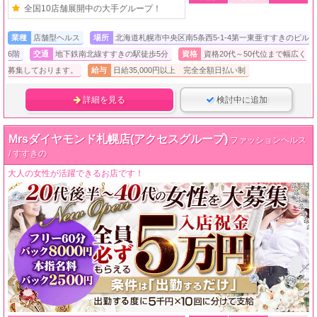
全国10店舗展開中の大手グループ！
業種
店舗型ヘルス
場所
北海道札幌市中央区南5条西5-1-4第一東亜すすきのビル
6階
交通
地下鉄南北線すすきの駅徒歩5分
資格
資格20代～50代位まで幅広く
募集しております。
給与
日給35,000円以上 完全全額日払い制
詳細を見る
検討中に追加
Mrsダイヤモンド札幌店(アクセスグループ)
ファッションヘルス
/ すすきの
大人の女性が活躍できるお店です！