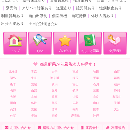
日払いOK
│
給与保証あり
│
交通費支給
│
報奨金あり
│
罰金・ノルマなし
│
寮完備
│
アリバイ対策あり
│
送迎あり
│
託児所あり
│
性病検査あり
│
制服貸与あり
│
自由出勤制
│
個室待機
│
自宅待機
│
体験入店あり
│
出張面接あり
│
土日だけ働きたい
トップ
Q&A
プレゼント
おしごと図鑑
会員登録
都道府県から風俗求人を探す！
北海道
青森
岩手
宮城
秋田
山形
福島
東京
神奈川
埼玉
千葉
群馬
栃木
茨城
新潟
富山
石川
福井
長野
山梨
愛知
岐阜
三重
静岡
大阪
京都
兵庫
滋賀
奈良
和歌山
岡山
鳥取
島根
広島
山口
香川
高知
愛媛
徳島
福岡
熊本
大分
佐賀
長崎
宮崎
鹿児島
沖縄
お問い合わせ
掲載のお問い合わせ
運営会社
利用規約