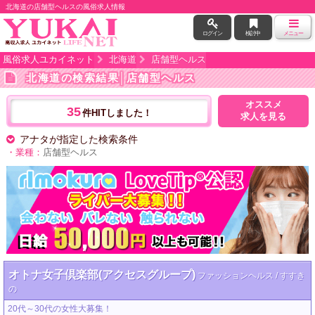
北海道の店舗型ヘルスの風俗求人情報
ログイン
検討中
メニュー
風俗求人ユカイネット
北海道
店舗型ヘルス
北海道の検索結果
│店舗型ヘルス
オススメ
35
件HITしました！
求人を見る
アナタが指定した検索条件
・業種：
店舗型ヘルス
オトナ女子倶楽部(アクセスグループ)
ファッションヘルス / すすき
の
20代～30代の女性大募集！