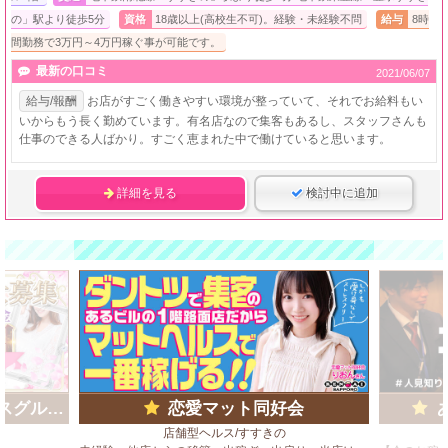
の」駅より徒歩5分
資格
18歳以上(高校生不可)。経験・未経験不問
給与
8時
間勤務で3万円～4万円稼ぐ事が可能です。
最新の口コミ
2021/06/07
給与/報酬
お店がすごく働きやすい環境が整っていて、それでお給料もい
いからもう長く勤めています。有名店なので集客もあるし、スタッフさんも
仕事のできる人ばかり。すごく恵まれた中で働けていると思います。
詳細を見る
検討中に追加
ループ)
恋愛マット同好会
店舗型ヘルス/すすきの