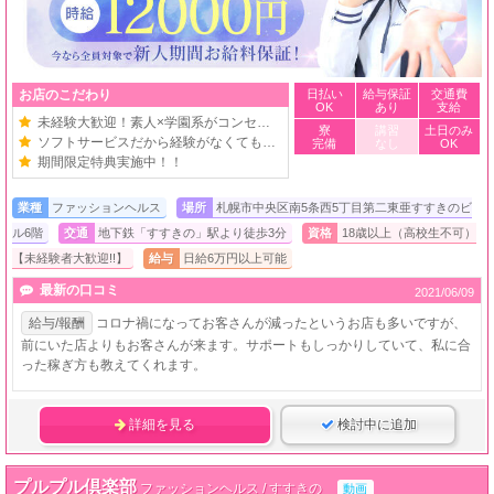
お店のこだわり
日払い
給与保証
交通費
OK
あり
支給
未経験大歓迎！素人×学園系がコンセプト☆
寮
講習
土日のみ
ソフトサービスだから経験がなくても安心☆
完備
なし
OK
期間限定特典実施中！！
業種
ファッションヘルス
場所
札幌市中央区南5条西5丁目第二東亜すすきのビ
ル6階
交通
地下鉄「すすきの」駅より徒歩3分
資格
18歳以上（高校生不可）
【未経験者大歓迎!!】
給与
日給6万円以上可能
最新の口コミ
2021/06/09
給与/報酬
コロナ禍になってお客さんが減ったというお店も多いですが、
前にいた店よりもお客さんが来ます。サポートもしっかりしていて、私に合
った稼ぎ方も教えてくれます。
詳細を見る
検討中に追加
プルプル倶楽部
ファッションヘルス / すすきの
動画