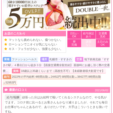
お店のこだわり
日払い
給与保証
交通費
OK
あり
支給
マットなら責められない。傷つかない。
寮
講習
土日のみ
ローションでニオイが気にならない
完備
なし
OK
キス・フェラが少ない。強要も少ない。
業種
ファッションヘルス
場所
札幌市・すすきの
交通
地下鉄南北線「すす
きの駅」４番出口から徒歩３分 【面接交通費全額支給】 面接時にお越し頂く際の交通
費…
資格
18歳以上35歳くらいまで（高校生不可）【未経験者様大歓迎です】
給与
2022年の平均給料 4時間出勤→24452円 6時間出勤→38427円 8時間出勤
→52953円
最新の口コミ
2021/06/02
給与/報酬
頑張った分はお給料で報いてくれるシステムなので、やる気が
でます。コロナ前に比べるとお客さんもかなり減りましたが、それでも毎日
お仕事がちゃんとあるので、ありがたいです。大手はこういうときも強いで
すね。