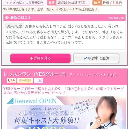
「すすきの駅」より徒歩3分
資格
18歳以上(経験不問)
給与
最低でも日給
30000円以上稼げます、全額日払い、その他ボーナス保証制度あり
最新の口コミ
2021/06/16
給与/報酬
お客さんも収入もコロナ前に比べると落ちましたが、長いコー
スで遊んでくれるお客さんが増えた気がします。そのせいか、他よりもそん
なに落ち込んだという感じもなく、ゼロの日もありません。スタッフさんも
元気づけてくれて、まだまだやっていけそうです。
詳細を見る
検討中に追加
レッスンワン（YESグループ）
ファッションヘルス / すすきの
Q&A
給与明細
日記
YESグループで唯一「指入れなしOK」「口内◯射なしOK」の超ソフトサービ
スのお店だから業界デビューにピッタリ！