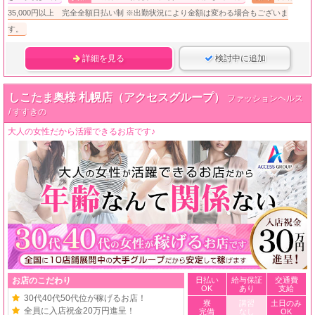
35,000円以上 完全全額日払い制 ※出勤状況により金額は変わる場合もございま
す。
詳細を見る
検討中に追加
しこたま奥様 札幌店（アクセスグループ）
ファッションヘルス
/ すすきの
大人の女性だから活躍できるお店です♪
お店のこだわり
日払い
給与保証
交通費
OK
あり
支給
30代40代50代位が稼げるお店！
寮
講習
土日のみ
全員に入店祝金20万円進呈！
完備
なし
OK