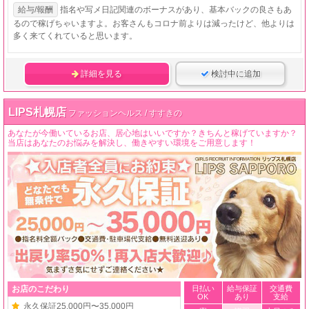
給与/報酬
指名や写メ日記関連のボーナスがあり、基本バックの良さもあ
るので稼げちゃいますよ。お客さんもコロナ前よりは減ったけど、他よりは
多く来てくれていると思います。
詳細を見る
検討中に追加
LIPS札幌店
ファッションヘルス / すすきの
あなたが今働いているお店、居心地はいいですか？きちんと稼げていますか？
当店はあなたのお悩みを解決し、働きやすい環境をご用意します！
お店のこだわり
日払い
給与保証
交通費
OK
あり
支給
永久保証25,000円〜35,000円