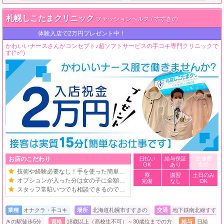
札幌しこたまクリニック
ファッションヘルス / すすきの
体験入店
体験入店で2万円プレゼント中！
かわいいナースさんがコンセプト♪超ソフトサービスの手コキ専門クリニックで
す(^○^)
お店のこだわり
日払い
給与保証
交通費
OK
あり
支給
技術や経験必要なし！手を使った簡単お仕事
寮
講習
土日のみ
オプションが入った分は女の子に全額バック
完備
なし
OK
スタッフ常駐いつでも相談できるので安心！
業種
オナクラ・手コキ
場所
北海道札幌市すすきの
交通
地下鉄南北線すす
きの駅徒歩5分
資格
18歳以上（高校生不可）～30歳位までの方
給与
日給