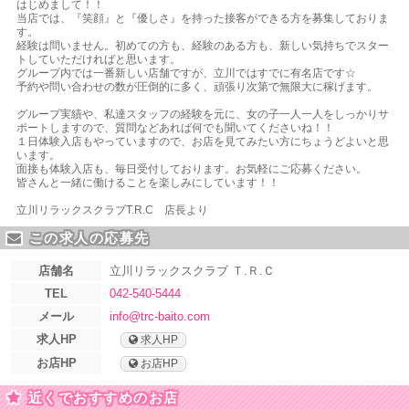
はじめまして！！
当店では、『笑顔』と『優しさ』を持った接客ができる方を募集しておりま
す。
経験は問いません。初めての方も、経験のある方も、新しい気持ちでスター
トしていただければと思います。
グループ内では一番新しい店舗ですが、立川ではすでに有名店です☆
予約や問い合わせの数が圧倒的に多く、頑張り次第で無限大に稼げます。
グループ実績や、私達スタッフの経験を元に、女の子一人一人をしっかりサ
ポートしますので、質問などあれば何でも聞いてくださいね！！
１日体験入店もやっていますので、お店を見てみたい方にちょうどよいと思
います。
面接も体験入店も、毎日受付しております。お気軽にご応募ください。
皆さんと一緒に働けることを楽しみにしています！！
立川リラックスクラブT.R.C 店長より
この求人の応募先
店舗名
立川リラックスクラブ Ｔ.Ｒ.Ｃ
TEL
042-540-5444
メール
info@trc-baito.com
求人HP
求人HP
お店HP
お店HP
近くでおすすめのお店