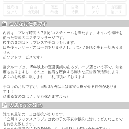
性病検
自由
個室
自宅
体入
出張面
査アリ
出勤制
待機
待機
アリ
接アリ
こんなお仕事です
内容は、プレイ時間の７割がコスチュームを着たまま、オイルや指圧を
使った普通のエステマッサージです。
後半の３割はトップレスで手コキをします。
口を使ったサービスは一切ありませんし、パンツを脱ぐ事も一切ありま
せん!!
超ソフトサービスです♪
当グループは、15年以上の運営実績のあるグループ店という事で、知名
度もありますし、その上、他店を圧倒する膨大な広告宣伝活動により、
多くのお客様に親しまれ、ご利用頂いております。
手コキのお店ですが、日収3万円以上は確実☆稼がせる自信がありま
す！！
頑張る女のコは７，８万稼ぎますよっ♪
入店までの流れ
誰でも最初の一歩は抵抗があります。
「立川リラックスクラブ」は女の子の不安や抵抗に対してどんなことで
もお答え致します。
メールか電話(042-540-5444)にて、お気軽にお問い合わせ下さい。