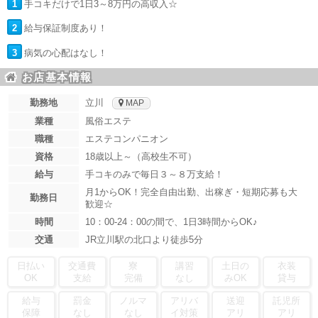
1
手コキだけで1日3～8万円の高収入☆
2
給与保証制度あり！
3
病気の心配はなし！
お店基本情報
勤務地
立川
MAP
業種
風俗エステ
職種
エステコンパニオン
資格
18歳以上～（高校生不可）
給与
手コキのみで毎日３～８万支給！
月1からOK！完全自由出勤、出稼ぎ・短期応募も大
勤務日
歓迎☆
時間
10：00-24：00の間で、1日3時間からOK♪
交通
JR立川駅の北口より徒歩5分
日払い
交通費
寮
講習
土日の
衣装
OK
支給
完備
なし
みOK
貸与
給与
罰金
ノルマ
アリバ
送迎
託児所
保障
なし
なし
イ対策
アリ
アリ