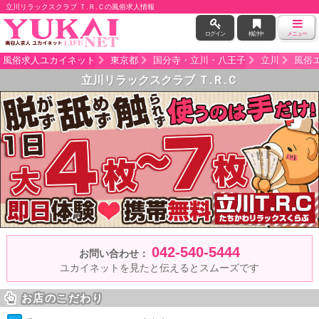
立川リラックスクラブ Ｔ.Ｒ.Ｃの風俗求人情報
ログイン
検討中
メニュー
風俗求人ユカイネット
東京都
国分寺・立川・八王子
立川
風俗
立川リラックスクラブ Ｔ.Ｒ.Ｃ
042-540-5444
お問い合わせ：
ユカイネットを見たと伝えるとスムーズです
お店のこだわり