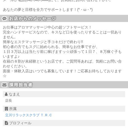
あなたの夢と目標を全力でサポートします！(*・ω・*)ゞ
お店からのメッセージ
お仕事はアロママッサージ中心の超ソフトサービス！
完全ハンドサービスなので、キスなど口を使ったりすることは一切あり
ません。
簡単なエステマッサージと手コキだけで終わり!!
初心者の方でもスグに始められる、簡単なお仕事ですが、
１日３万以上は当たり前に稼げますッ☆頑張って１日７、８万稼ぐ子も
いますよ♪
在籍の８割が未経験というお店です。ご質問等あれば、気軽にお問い合
わせください。
面接・体験入店はいつでも募集しています！ご応募お待ちしております
☆
採用担当者
なまえ
店長
所属
立川リラックスクラブ Ｔ.Ｒ.Ｃ
プロフィール