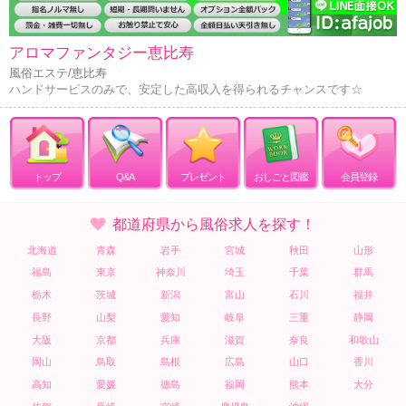
アロマファンタジー恵比寿
風俗エステ/恵比寿
ハンドサービスのみで、安定した高収入を得られるチャンスです☆
トップ
Q&A
プレゼント
おしごと図鑑
会員登録
都道府県から風俗求人を探す！
北海道
青森
岩手
宮城
秋田
山形
福島
東京
神奈川
埼玉
千葉
群馬
栃木
茨城
新潟
富山
石川
福井
長野
山梨
愛知
岐阜
三重
静岡
大阪
京都
兵庫
滋賀
奈良
和歌山
岡山
鳥取
島根
広島
山口
香川
高知
愛媛
徳島
福岡
熊本
大分