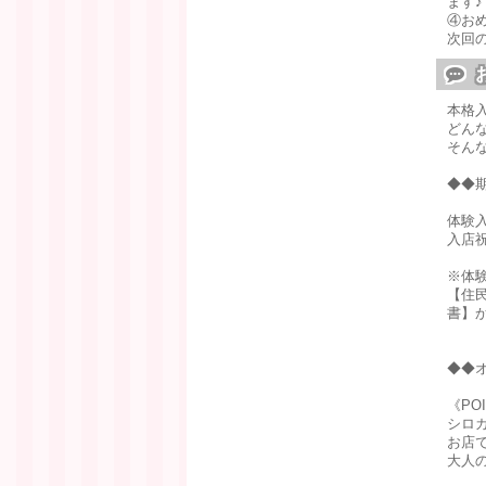
ます♪
④お
次回
本格
どん
そんな
◆◆
体験
入店
※体
【住
書】
◆◆オ
《PO
シロ
お店
大人