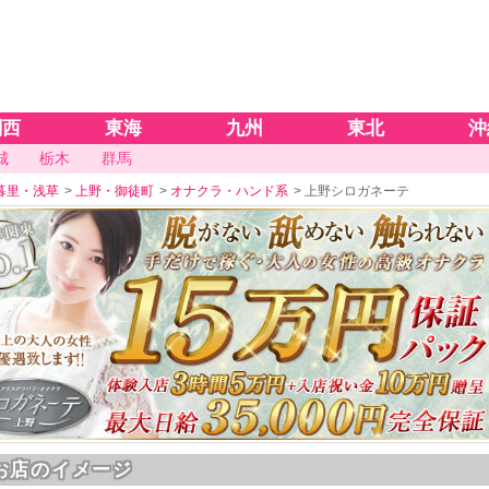
関西
東海
九州
東北
沖
城
栃木
群馬
暮里・浅草
>
上野・御徒町
>
オナクラ・ハンド系
>
上野シロガネーテ
お店のイメージ