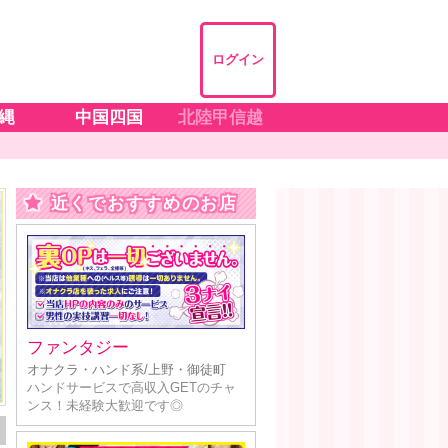
ログイン
縄
中国四国
北陸甲信越
近くでおすすめのお店
ファンタジー
オナクラ・ハンド系/上野・御徒町
ハンドサービスで高収入GETのチャ
ンス！未経験大歓迎です◎