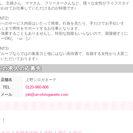
さん、主婦さん、ママさん、フリーターさんなど、様々な女性がライフスタイ
合わせてお仕事していただけるのが特徴です♪
INT2》
様へのサービス内容はいたって簡単。行為を見たり、手だけでお手伝いす
あくまで男性をサポートするお仕事となります。
を強要することもありませんし、特別な技能もいらないので、面接後すぐに
ーOK(。・ω・)ノ゛
INT3》
グループならではの集客力と他にはない高待遇で、在籍する女性から大変ご
をいただいております♪
この求人の応募先
店舗名
上野シロガネーテ
TEL
0120-980-806
メール
job@un-shiroganete.com
す！
すきの
札幌市内他
函館
帯広
旭川