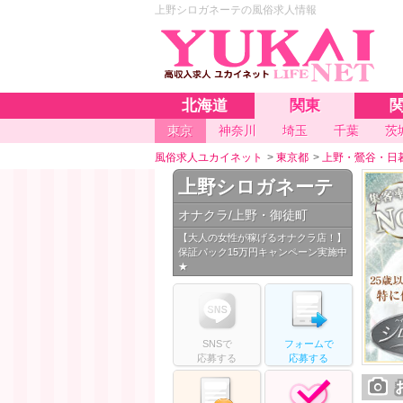
上野シロガネーテの風俗求人情報
北海道
関東
東京
神奈川
埼玉
千葉
茨
風俗求人ユカイネット
>
東京都
>
上野・鶯谷・日
上野シロガネーテ
オナクラ/上野・御徒町
【大人の女性が稼げるオナクラ店！】
保証パック15万円キャンペーン実施中
★
SNS
で
フォームで
応募する
応募
する