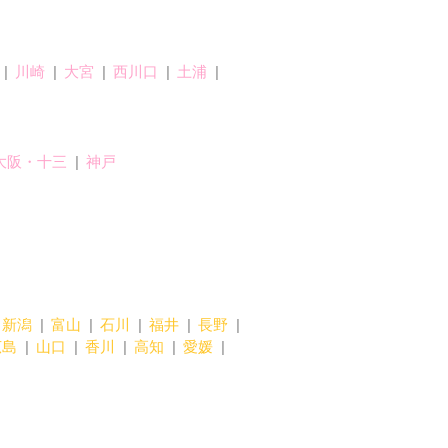
川崎
大宮
西川口
土浦
大阪・十三
神戸
新潟
富山
石川
福井
長野
広島
山口
香川
高知
愛媛