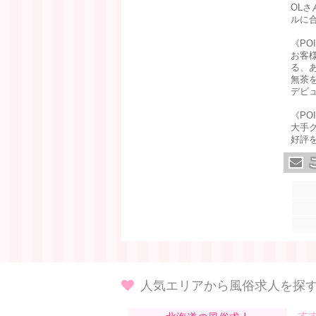
OL
ルに
《PO
お客
る、
無茶
デビュ
《PO
大手
好評
人気エリアから風俗求人を探
す