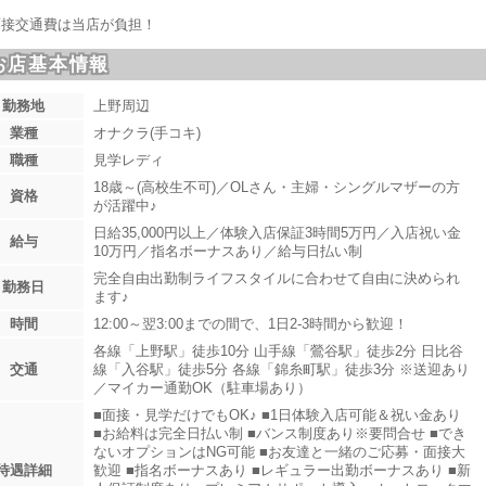
面接交通費は当店が負担！
お店基本情報
勤務地
上野周辺
業種
オナクラ(手コキ)
職種
見学レディ
18歳～(高校生不可)／OLさん・主婦・シングルマザーの方
資格
が活躍中♪
日給35,000円以上／体験入店保証3時間5万円／入店祝い金
給与
10万円／指名ボーナスあり／給与日払い制
完全自由出勤制ライフスタイルに合わせて自由に決められ
勤務日
ます♪
時間
12:00～翌3:00までの間で、1日2-3時間から歓迎！
各線「上野駅」徒歩10分 山手線「鶯谷駅」徒歩2分 日比谷
交通
線「入谷駅」徒歩5分 各線「錦糸町駅」徒歩3分 ※送迎あり
／マイカー通勤OK（駐車場あり）
■面接・見学だけでもOK♪ ■1日体験入店可能＆祝い金あり
■お給料は完全日払い制 ■バンス制度あり※要問合せ ■でき
ないオプションはNG可能 ■お友達と一緒のご応募・面接大
待遇詳細
歓迎 ■指名ボーナスあり ■レギュラー出勤ボーナスあり ■新