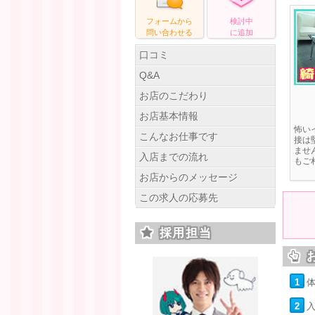
フォームから
検討中
問い合わせ
る
に追加
口コミ
Q&A
お店のこだわり
お店基本情報
怖い
こんなお仕事です
接は
ませ
入店までの流れ
もご
お店からのメッセージ
この求人の応募先
採用担当
1
2
入