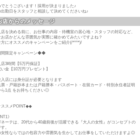
めでとうございます！採用が決まりました♪
の出勤日をスタッフと相談して決めてくださいね♪
お店からのメッセージ
入店を決める前に、お仕事の内容・待機室の居心地・スタッフの対応など、
なお店かどんな雰囲気か実際に確かめてみたいですよね？
方にオススメのキャンペーンをご紹介(/*^^*)/
期間限定キャンペーン◆◆
入店3時間【5万円保証】
祝い金【10万円プレゼント】
験入店には身分証が必要となります
民票・戸籍抄本または戸籍謄本・パスポート・在留カード・特別永住者証明
から1点 をお持ちください◎
ススメPOINT◆◆
INT1》
ガネーテは、20代から40歳前後が活躍できる『大人の女性』がコンセプトの
です。
の女性ならではの包容力や雰囲気を生かしてお仕事をしていただけますよ◎