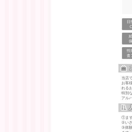
日
性
査
当店
お客
れるお
特別
アル
①まず
②い
③体