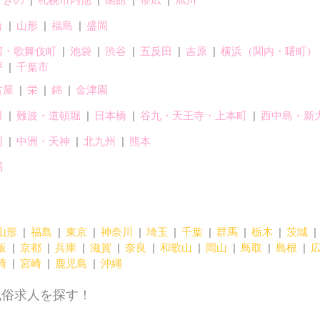
台
山形
福島
盛岡
宿・歌舞伎町
池袋
渋谷
五反田
吉原
横浜（関内・曙町）
戸
千葉市
古屋
栄
錦
金津園
田
難波・道頓堀
日本橋
谷九・天王寺・上本町
西中島・新
岡
中洲・天神
北九州
熊本
覇
山形
福島
東京
神奈川
埼玉
千葉
群馬
栃木
茨城
阪
京都
兵庫
滋賀
奈良
和歌山
岡山
鳥取
島根
崎
宮崎
鹿児島
沖縄
風俗求人を探す！