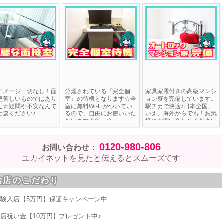
イメージ一切なし！面
分煙されている『完全個
家具家電付きの高級マンシ
堅苦しいものではあり
室』の待機となります☆全
ョン寮を完備しています。
ん☆疑問や不安なんで
室に無料Wi-Fiがついてい
駅チカで快適♪日本全国、
相談ください♪
るので、自由にお使いいた
いえ、海外からでも！お気
だけますよ(*´◒`*)
軽にお問い合わせください
ませ☆
0120-980-806
お問い合わせ：
ユカイネットを見たと伝えるとスムーズです
お店のこだわり
体験入店【5万円】保証キャンペーン中
店祝い金【10万円】プレゼント中♪