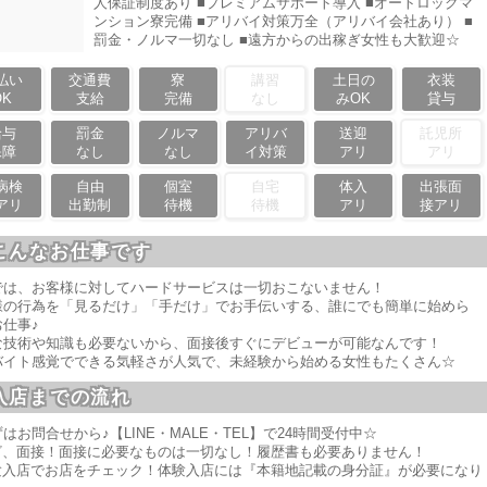
人保証制度あり ■プレミアムサポート導入 ■オートロックマ
ンション寮完備 ■アリバイ対策万全（アリバイ会社あり） ■
罰金・ノルマ一切なし ■遠方からの出稼ぎ女性も大歓迎☆
払い
交通費
寮
講習
土日の
衣装
OK
支給
完備
なし
みOK
貸与
給与
罰金
ノルマ
アリバ
送迎
託児所
保障
なし
なし
イ対策
アリ
アリ
病検
自由
個室
自宅
体入
出張面
アリ
出勤制
待機
待機
アリ
接アリ
こんなお仕事です
では、お客様に対してハードサービスは一切おこないません！
様の行為を「見るだけ」「手だけ」でお手伝いする、誰にでも簡単に始めら
仕事♪
な技術や知識も必要ないから、面接後すぐにデビューが可能なんです！
バイト感覚でできる気軽さが人気で、未経験から始める女性もたくさん☆
入店までの流れ
はお問合せから♪【LINE・MALE・TEL】で24時間受付中☆
ざ、面接！面接に必要なものは一切なし！履歴書も必要ありません！
験入店でお店をチェック！体験入店には『本籍地記載の身分証』が必要になり