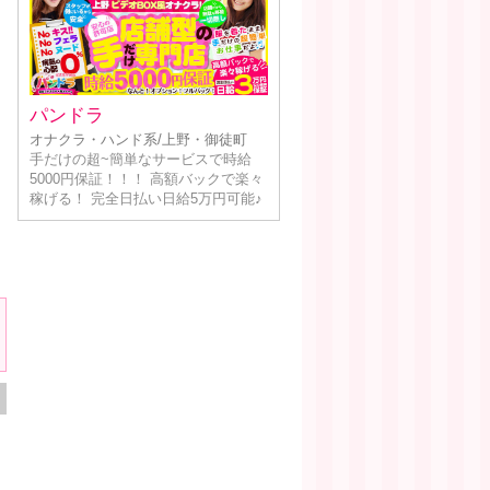
パンドラ
オナクラ・ハンド系/上野・御徒町
手だけの超~簡単なサービスで時給
5000円保証！！！ 高額バックで楽々
稼げる！ 完全日払い日給5万円可能♪