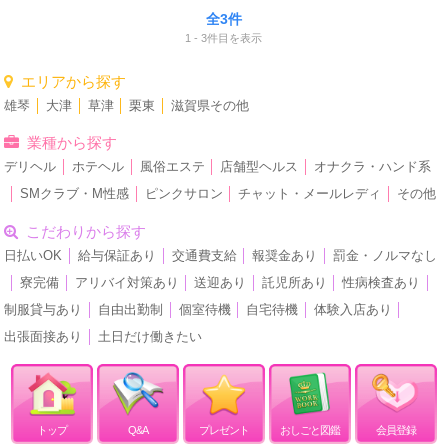
全3件
1 - 3件目を表示
エリアから探す
雄琴
│
大津
│
草津
│
栗東
│
滋賀県その他
業種から探す
デリヘル
│
ホテヘル
│
風俗エステ
│
店舗型ヘルス
│
オナクラ・ハンド系
│
SMクラブ・M性感
│
ピンクサロン
│
チャット・メールレディ
│
その他
こだわりから探す
日払いOK
│
給与保証あり
│
交通費支給
│
報奨金あり
│
罰金・ノルマなし
│
寮完備
│
アリバイ対策あり
│
送迎あり
│
託児所あり
│
性病検査あり
│
制服貸与あり
│
自由出勤制
│
個室待機
│
自宅待機
│
体験入店あり
│
出張面接あり
│
土日だけ働きたい
トップ
Q&A
プレゼント
おしごと図鑑
会員登録