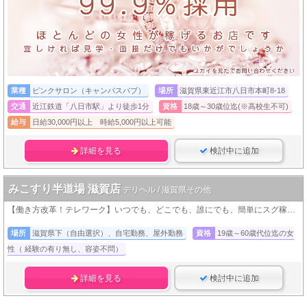
業種
ピンクサロン（キャンパスパブ）
場所
滋賀県東近江市八日市本町8-18
交通
近江鉄道「八日市駅」より徒歩1分
資格
18歳～30歳位迄(※高校生不可)
給与
日給30,000円以上 時給5,000円以上可能
詳細を見る
検討中に追加
みこすり半道場 滋賀店
デリヘル / 滋賀県その他
【働き方改革！テレワーク】いつでも、どこでも、誰にでも、簡単にスグ稼げる！気が向いたら今からスグにでも面接ＯＫ！
場所
滋賀県下（自由選択）、自宅勤務、屋外勤務
資格
19歳～60歳代位迄の女
性（ 経験の有り無し、容姿不問）
詳細を見る
検討中に追加