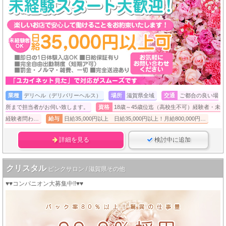
業種
デリヘル（デリバリーヘルス）
場所
滋賀県全域
交通
ご都合の良い場
所まで担当者がお伺い致します。
資格
18歳～45歳位迄（高校生不可）経験者・未
経験者問わ…
給与
日給35,000円以上 日給35,000円以上！月給800,000円…
詳細を見る
検討中に追加
クリスタル
ピンクサロン / 滋賀県その他
♥♥コンパニオン大募集中!!♥♥