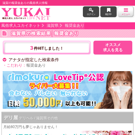
滋賀の報奨金ありの風俗求人情報
ログイン
検討中
メニュー
風俗求人ユカイネット
滋賀県
報奨金あり
滋賀県の検索結果
│報奨金あり
オススメ
3
件HITしました！
求人を見る
アナタが指定した検索条件
・こだわり：
報奨金あり
デリ屋
デリヘル / 滋賀県その他
月給80万円も夢じゃありません！