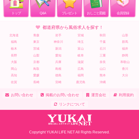
トップ
Q&A
プレゼント
おしごと図鑑
会員登録
都道府県から風俗求人を探す！
北海道
青森
岩手
宮城
秋田
山形
福島
東京
神奈川
埼玉
千葉
群馬
栃木
茨城
新潟
富山
石川
福井
長野
山梨
愛知
岐阜
三重
静岡
大阪
京都
兵庫
滋賀
奈良
和歌山
岡山
鳥取
島根
広島
山口
香川
高知
愛媛
徳島
福岡
熊本
大分
佐賀
長崎
宮崎
鹿児島
沖縄
お問い合わせ
掲載のお問い合わせ
運営会社
利用規約
リンクについて
Copyright YUKAI LIFE NET All Rights Reserved.