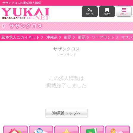
サザンクロスの風俗求人情報
ログイン
検討中
メニュー
サザンクロス
風俗求人ユカイネット
沖縄県
那覇
那覇
ソープランド
サザン
サザンクロス
ソープランド
この求人情報は
掲載終了しました
沖縄版トップへ