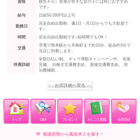
資格
校生不可）受身が苦手な女の子には特におすすめ
です♪
給与
日給50,000円以上可
完全自由出勤制、週1日・月1日からでも大歓迎で
勤務日
す♪
時間
完全自由出勤制です♪短時間でもOK！
市電で熊本駅から辛島町まで約10分。徒歩約3分で
交通
当店に到着します。
全額日払い制。 ギャラ増額キャンペーン中。 衣装
待遇詳細
完備。 出稼ぎ交通費支給。 面接交通費支給。 宿
泊費補助…
お店詳細へ戻る
トップ
Q&A
プレゼント
おしごと図鑑
会員登録
都道府県から風俗求人を探す！