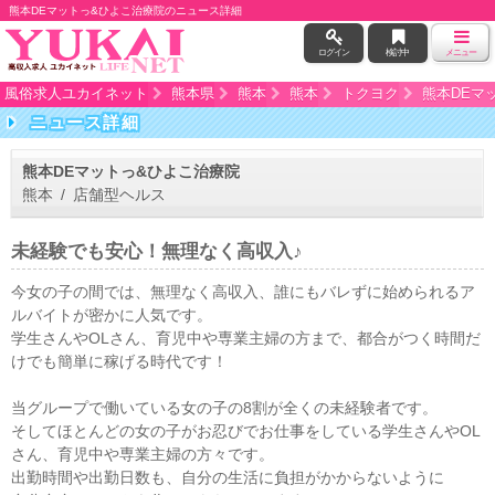
熊本DEマットっ&ひよこ治療院のニュース詳細
ログイン
検討中
メニュー
風俗求人ユカイネット
熊本県
熊本
熊本
トクヨク
熊本DEマ
ニュース詳細
熊本DEマットっ&ひよこ治療院
熊本 / 店舗型ヘルス
未経験でも安心！無理なく高収入♪
今女の子の間では、無理なく高収入、誰にもバレずに始められるア
ルバイトが密かに人気です。
学生さんやOLさん、育児中や専業主婦の方まで、都合がつく時間だ
けでも簡単に稼げる時代です！
当グループで働いている女の子の8割が全くの未経験者です。
そしてほとんどの女の子がお忍びでお仕事をしている学生さんやOL
さん、育児中や専業主婦の方々です。
出勤時間や出勤日数も、自分の生活に負担がかからないように