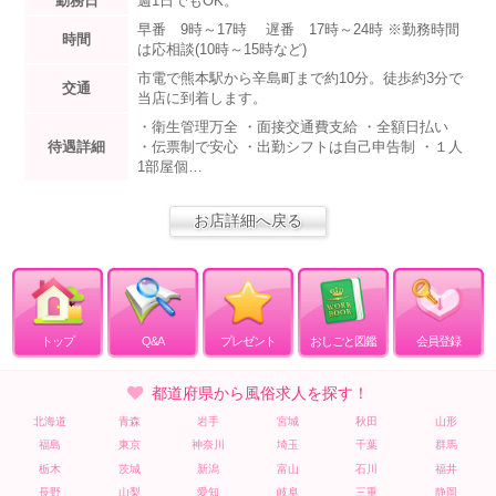
勤務日
週1日でもOK。
早番 9時～17時 遅番 17時～24時 ※勤務時間
時間
は応相談(10時～15時など)
市電で熊本駅から辛島町まで約10分。徒歩約3分で
交通
当店に到着します。
・衛生管理万全 ・面接交通費支給 ・全額日払い
待遇詳細
・伝票制で安心 ・出勤シフトは自己申告制 ・１人
1部屋個…
お店詳細へ戻る
トップ
Q&A
プレゼント
おしごと図鑑
会員登録
都道府県から風俗求人を探す！
北海道
青森
岩手
宮城
秋田
山形
福島
東京
神奈川
埼玉
千葉
群馬
栃木
茨城
新潟
富山
石川
福井
長野
山梨
愛知
岐阜
三重
静岡