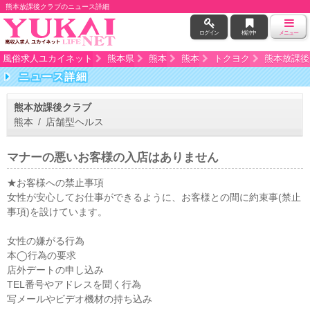
熊本放課後クラブのニュース詳細
ログイン
検討中
メニュー
風俗求人ユカイネット
熊本県
熊本
熊本
トクヨク
熊本放課後
ニュース詳細
熊本放課後クラブ
熊本 / 店舗型ヘルス
マナーの悪いお客様の入店はありません
★お客様への禁止事項
女性が安心してお仕事ができるように、お客様との間に約束事(禁止
事項)を設けています。
女性の嫌がる行為
本◯行為の要求
店外デートの申し込み
TEL番号やアドレスを聞く行為
写メールやビデオ機材の持ち込み