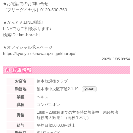
★お電話でのお問い合せ
［フリーダイヤル］0120-500-760
★かんたんLINE相談♪
LINEでもご相談承ります♪
検索ID : km-hare-hj
★オフィシャル求人ページ
https://kyusyu-okinawa.qzin.jp/kharejo/
2025/11/05 09:54
お店情報
お店名
熊本放課後クラブ
勤務地
熊本市中央区下通2-1-19
MAP
業種
ヘルス
職種
コンパニオン
18歳～28歳位までの方を特に募集中！未経験者、
資格
経験者大歓迎！（高校生不可）
給与
平均日収50,000円以上