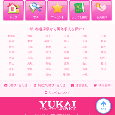
トップ
Q&A
プレゼント
おしごと図鑑
会員登録
都道府県から風俗求人を探す！
北海道
青森
岩手
宮城
秋田
山形
福島
東京
神奈川
埼玉
千葉
群馬
栃木
茨城
新潟
富山
石川
福井
長野
山梨
愛知
岐阜
三重
静岡
大阪
京都
兵庫
滋賀
奈良
和歌山
岡山
鳥取
島根
広島
山口
香川
高知
愛媛
徳島
福岡
熊本
大分
佐賀
長崎
宮崎
鹿児島
沖縄
お問い合わせ
掲載のお問い合わせ
運営会社
利用規約
リンクについて
TOP