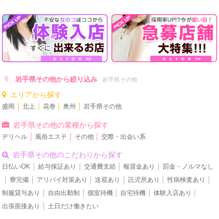
岩手県その他から絞り込み
岩手県その他
エリアから探す
盛岡
│
北上
│
花巻
│
奥州
│
岩手県その他
岩手県その他の業種から探す
デリヘル
│
風俗エステ
│
その他
│
交際・出会い系
岩手県その他のこだわりから探す
日払いOK
│
給与保証あり
│
交通費支給
│
報奨金あり
│
罰金・ノルマなし
│
寮完備
│
アリバイ対策あり
│
送迎あり
│
託児所あり
│
性病検査あり
│
制服貸与あり
│
自由出勤制
│
個室待機
│
自宅待機
│
体験入店あり
│
出張面接あり
│
土日だけ働きたい