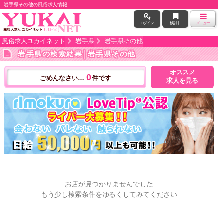
岩手県その他の風俗求人情報
ログイン
検討中
メニュー
風俗求人ユカイネット
岩手県
岩手県その他
岩手県の検索結果
│岩手県その他
オススメ
0
ごめんなさい…
件です
求人を見る
お店が見つかりませんでした
もう少し検索条件をゆるくしてみてください