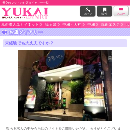
天空のマットのお店ダイアリー一覧
ログイン
検討中
メニュー
風俗求人ユカイネット
福岡県
中洲・天神
中洲
風俗エステ
天
お店ダイアリー
未経験でも大丈夫ですか？
数ある求人の中から当店のサイトをご閲覧いただき、ありがとうございま