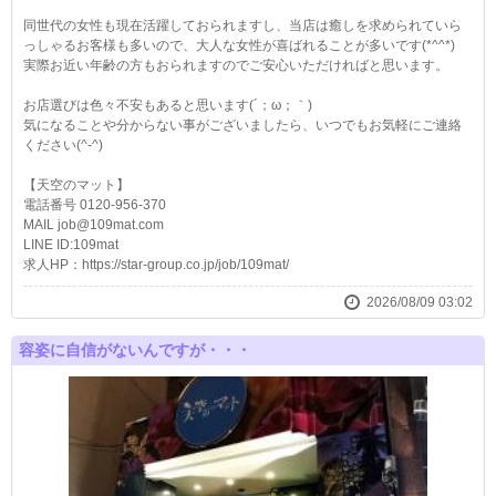
同世代の女性も現在活躍しておられますし、当店は癒しを求められていら
っしゃるお客様も多いので、大人な女性が喜ばれることが多いです(*^^*)
実際お近い年齢の方もおられますのでご安心いただければと思います。
お店選びは色々不安もあると思います(´；ω；｀)
気になることや分からない事がございましたら、いつでもお気軽にご連絡
ください(^-^)
【天空のマット】
電話番号 0120-956-370
MAIL job@109mat.com
LINE ID:109mat
求人HP：https://star-group.co.jp/job/109mat/
2026/08/09 03:02
容姿に自信がないんですが・・・