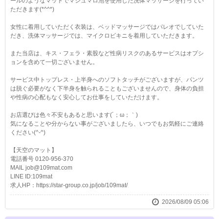
ールのようなマットでマシュマロ泡を使用した洗体マッサージを行ってい
ただきます(*^^*)
女性に着用していただく衣装は、ベッドマッサージではパレオでしていた
だき、洗体マッサージでは、マイクロビキニを着用していただきます。
また当店は、キス・フェラ・素股など性病リスクのあるサービスはオプシ
ョンを含めて一切ございません。
サービス中トップレス・上半身へのソフトタッチがございますが、パンツ
は脱ぐ必要がなく下半身を触られることもございませんので、身体の負担
や性病の心配もなく安心してお仕事をしていただけます。
お店選びは色々不安もあると思います(´；ω；｀)
気になることや分からない事がございましたら、いつでもお気軽にご連絡
ください(^-^)
【天空のマット】
電話番号 0120-956-370
MAIL job@109mat.com
LINE ID:109mat
求人HP：https://star-group.co.jp/job/109mat/
2026/08/09 05:06