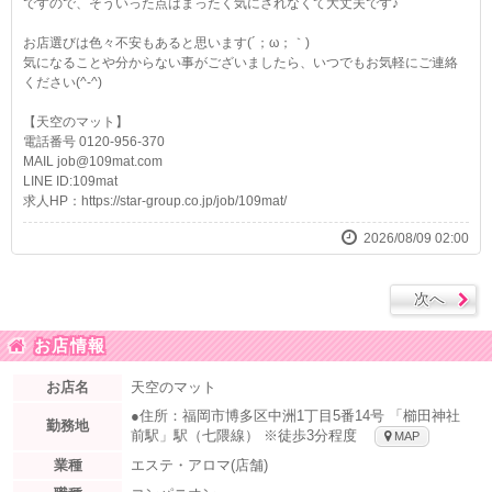
ですので、そういった点はまったく気にされなくて大丈夫です♪
お店選びは色々不安もあると思います(´；ω；｀)
気になることや分からない事がございましたら、いつでもお気軽にご連絡
ください(^-^)
【天空のマット】
電話番号 0120-956-370
MAIL job@109mat.com
LINE ID:109mat
求人HP：https://star-group.co.jp/job/109mat/
2026/08/09 02:00
次へ
お店情報
お店名
天空のマット
●住所：福岡市博多区中洲1丁目5番14号 「櫛田神社
勤務地
前駅」駅（七隈線） ※徒歩3分程度
MAP
業種
エステ・アロマ(店舗)