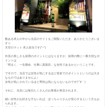
数ある求人の中から当店のサイトをご閲覧いただき、ありがとうございま
す☆
天空のマット 求人担当です(^-^)
外見の美しさも採用のポイントにはなりますが、採用の際に一番大切なポ
イントは
「明るく、一生懸命、仕事に真面目」な女性であるかということです。
ですので、当店では女性が気にするほど容姿でのポイントというのは大き
なものではありませんよ♪
女性が気にされているほど男性は気にならないものです(*´∀｀)
それに、当店には毎日たくさんのお客様が来店されます。
細い女性がお好きな方もいれば、ぽっちゃりさんが安心するという方もお
られます。