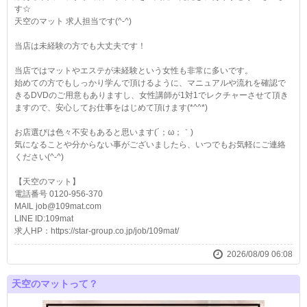
す☆
天空のマット 求人担当です(^-^)
当店は未経験の方でも大丈夫です！
当店ではマットやエステが未経験という女性も非常に多いです。
始めての方でもしっかり学んで頂けるように、マニュアルや流れを確認で
きるDVDのご用意もありますし、女性講師が1対1でレクチャーさせて頂き
ますので、安心してお仕事をはじめて頂けます(*^^*)
お店選びは色々不安もあると思います(´；ω；｀)
気になることや分からない事がございましたら、いつでもお気軽にご連絡
ください(^-^)
【天空のマット】
電話番号 0120-956-370
MAIL job@109mat.com
LINE ID:109mat
求人HP：https://star-group.co.jp/job/109mat/
2026/08/09 06:08
天空のマットって？