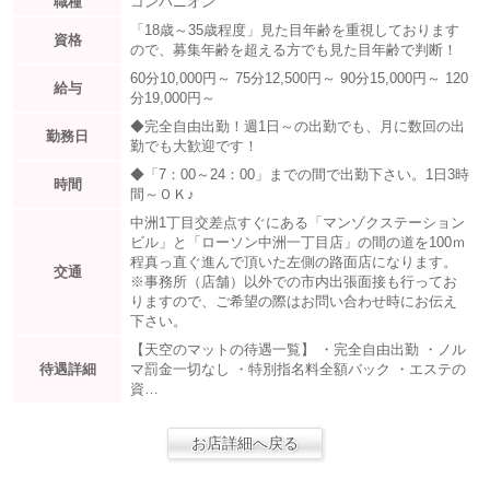
職種
コンパニオン
「18歳～35歳程度」見た目年齢を重視しております
資格
ので、募集年齢を超える方でも見た目年齢で判断！
60分10,000円～ 75分12,500円～ 90分15,000円～ 120
給与
分19,000円～
◆完全自由出勤！週1日～の出勤でも、月に数回の出
勤務日
勤でも大歓迎です！
◆「7：00～24：00」までの間で出勤下さい。1日3時
時間
間～ＯＫ♪
中洲1丁目交差点すぐにある「マンゾクステーション
ビル」と「ローソン中洲一丁目店」の間の道を100ｍ
程真っ直ぐ進んで頂いた左側の路面店になります。
交通
※事務所（店舗）以外での市内出張面接も行ってお
りますので、ご希望の際はお問い合わせ時にお伝え
下さい。
【天空のマットの待遇一覧】 ・完全自由出勤 ・ノル
待遇詳細
マ罰金一切なし ・特別指名料全額バック ・エステの
資…
お店詳細へ戻る