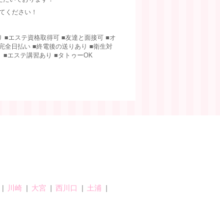
してください！
り ■エステ資格取得可 ■友達と面接可 ■オ
完全日払い ■終電後の送りあり ■衛生対
り ■エステ講習あり ■タトゥーOK
川崎
大宮
西川口
土浦