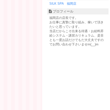
SILK SPA 福岡店
プロフィール
福岡店の店長です。
お仕事に真摯に取り組み、稼いで頂き
たいと思っています。
当店だからこそ出来る待遇・お給料昇
給システム・講習カリキュラム、是非
とも一度お話だけでもだ大丈夫ですの
でお問い合わせ下さいませm(__)m