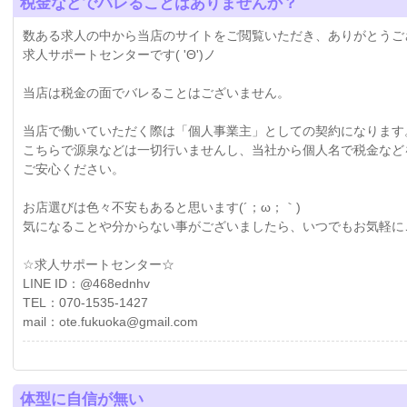
税金などでバレることはありませんか？
数ある求人の中から当店のサイトをご閲覧いただき、ありがとうご
求人サポートセンターです( 'Θ')ノ
当店は税金の面でバレることはございません。
当店で働いていただく際は「個人事業主」としての契約になります
こちらで源泉などは一切行いませんし、当社から個人名で税金など
ご安心ください。
お店選びは色々不安もあると思います(´；ω；｀)
気になることや分からない事がございましたら、いつでもお気軽にご連
☆求人サポートセンター☆
LINE ID：@468ednhv
TEL：070-1535-1427
mail：ote.fukuoka@gmail.com
体型に自信が無い