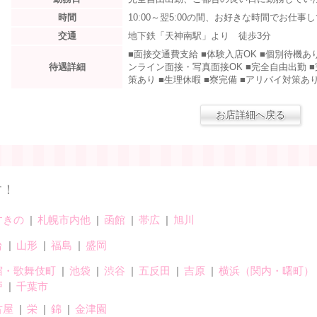
時間
10:00～翌5:00の間、お好きな時間でお仕事
交通
地下鉄「天神南駅」より 徒歩3分
■面接交通費支給 ■体験入店OK ■個別待機あ
待遇詳細
ンライン面接・写真面接OK ■完全自由出勤 ■
策あり ■生理休暇 ■寮完備 ■アリバイ対策あ
お店詳細へ戻る
す！
すきの
札幌市内他
函館
帯広
旭川
台
山形
福島
盛岡
宿・歌舞伎町
池袋
渋谷
五反田
吉原
横浜（関内・曙町）
戸
千葉市
古屋
栄
錦
金津園