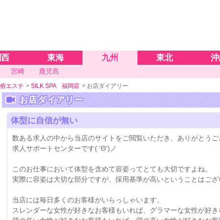
関西
東海
九州
東北
沖
宮崎
鹿児島
俗エステ
>
SILK SPA 福岡店
>
お店ダイアリー
お店ダイアリー
体型に自信が無い
数ある求人の中から当店のサイトをご閲覧いただき、ありがとうご
求人サポートセンターです( 'Θ')ノ
このお仕事において体型を含めて容姿ってとても大切ですよね。
実際に容姿は大切な部分ですが、採用基準が高いということはござ
当店には毎日多くのお客様がいらっしゃいます。
スレンダーな女性が好きなお客様もいれば、グラマーな女性が好き