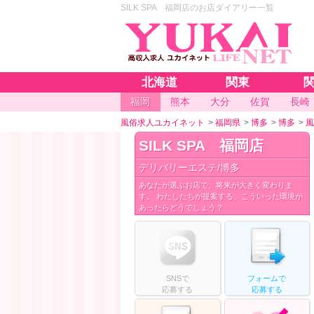
SILK SPA 福岡店のお店ダイアリー一覧
北海道
関東
福岡
熊本
大分
佐賀
長崎
風俗求人ユカイネット
>
福岡県
>
博多
>
博多
>
風
SILK SPA 福岡店
デリバリーエステ/博多
あなたが選ぶお店で、将来が大きく変わりま
す。 わたしたちが提案する、こういった環境が
あったらどうでしょう？
SNS
で
フォームで
応募する
応募
する