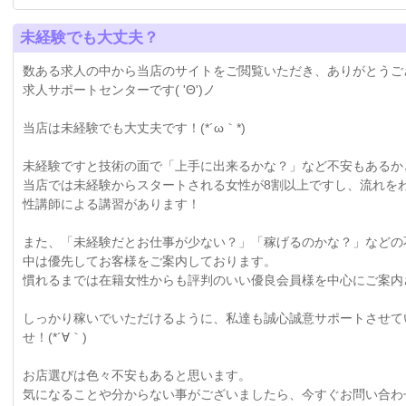
未経験でも大丈夫？
数ある求人の中から当店のサイトをご閲覧いただき、ありがとうご
求人サポートセンターです( 'Θ')ノ
当店は未経験でも大丈夫です！(*´ω｀*)
未経験ですと技術の面で「上手に出来るかな？」など不安もあるか
当店では未経験からスタートされる女性が8割以上ですし、流れを
性講師による講習があります！
また、「未経験だとお仕事が少ない？」「稼げるのかな？」などの
中は優先してお客様をご案内しております。
慣れるまでは在籍女性からも評判のいい優良会員様を中心にご案内
しっかり稼いでいただけるように、私達も誠心誠意サポートさせて
せ！(*´∀｀)
お店選びは色々不安もあると思います。
気になることや分からない事がございましたら、今すぐお問い合わ