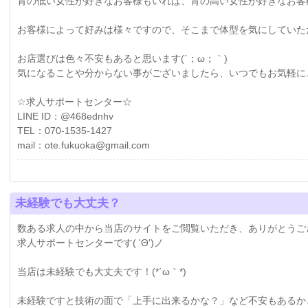
背の低い女性が好きなお客様もいれば、背の高い女性が好きなお客
お客様によって好みは様々ですので、そこまで体型を気にしていただく
お店選びは色々不安もあると思います(´；ω；｀)
気になることや分からない事がございましたら、いつでもお気軽にご連
☆求人サポートセンター☆
LINE ID：@468ednhv
TEL：070-1535-1427
mail：ote.fukuoka@gmail.com
未経験でも大丈夫？
数ある求人の中から当店のサイトをご閲覧いただき、ありがとうご
求人サポートセンターです( 'Θ')ノ
当店は未経験でも大丈夫です！(*´ω｀*)
未経験ですと技術の面で「上手に出来るかな？」など不安もあるか