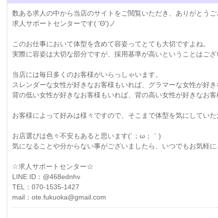
数ある求人の中から当店のサイトをご閲覧いただき、ありがとうご
求人サポートセンターです( 'Θ')ノ
このお仕事において体型を含めて容姿ってとても大切ですよね。
実際に容姿は大切な部分ですが、採用基準が高いということはござ
当店には毎日多くのお客様がいらっしゃいます。
スレンダーな女性が好きなお客様もいれば、グラマーな女性が好き
背の低い女性が好きなお客様もいれば、背の高い女性が好きなお客
お客様によって好みは様々ですので、そこまで体型を気にしていただく
お店選びは色々不安もあると思います(´；ω；｀)
気になることや分からない事がございましたら、いつでもお気軽にご連
☆求人サポートセンター☆
LINE ID：@468ednhv
TEL：070-1535-1427
mail：ote.fukuoka@gmail.com