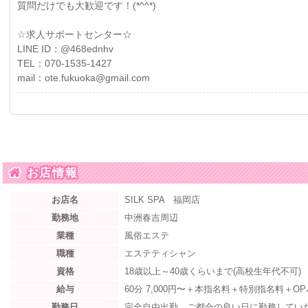
質問だけでも大歓迎です！(*^^*)
☆求人サポートセンター☆
LINE ID：@468ednhv
TEL：070-1535-1427
mail：ote.fukuoka@gmail.com
お店情報
お店名
SILK SPA 福岡店
勤務地
中洲春吉周辺
業種
風俗エステ
職種
エステティシャン
資格
18歳以上～40歳くらいまで(高校生年代不可)
給与
60分 7,000円〜＋本指名料＋特別指名料＋O
勤務日
完全自由出勤、ご都合の良い日に勤務してい