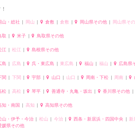
す！
岡山・総社
岡山
倉敷
倉敷
岡山県その他
岡山県そ
鳥取
米子
鳥取県その他
松江
松江
島根県その他
広島
広島
呉・東広島
東広島
福山
福山
広島県
下関
下関
宇部
山口
山口
周南・下松
周南
高松
高松
琴平
善通寺・丸亀・坂出
香川県その他
高知・南国
高知
高知県その他
松山・伊予・今治
松山
今治
西条・新居浜・四国中央
新
愛媛県その他