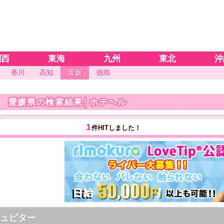
関西
東海
九州
東北
沖
香川
高知
愛媛
徳島
愛媛県の検索結果
│ホテヘル
1
件HITしました！
ジュピター