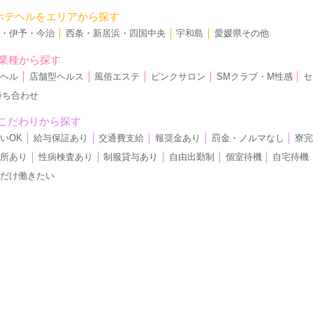
ホテヘルをエリアから探す
山・伊予・今治
│
西条・新居浜・四国中央
│
宇和島
│
愛媛県その他
業種から探す
リヘル
│
店舗型ヘルス
│
風俗エステ
│
ピンクサロン
│
SMクラブ・M性感
│
セ
待ち合わせ
こだわりから探す
いOK
│
給与保証あり
│
交通費支給
│
報奨金あり
│
罰金・ノルマなし
│
寮
児所あり
│
性病検査あり
│
制服貸与あり
│
自由出勤制
│
個室待機
│
自宅待機
日だけ働きたい