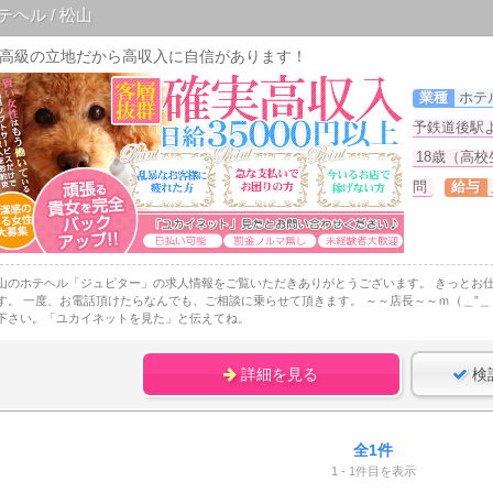
テヘル / 松山
高級の立地だから高収入に自信があります！
業種
ホテ
予鉄道後駅より
18歳（高
問
給与
山のホテヘル「ジュピター」の求人情報をご覧いただきありがとうございます。 きっとお
す。 一度、お電話頂けたらなんでも、ご相談に乗らせて頂きます。 ～～店長～～ｍ（＿”
下さい。「ユカイネットを見た」と伝えてね。
詳細を見る
検
全1件
1 - 1件目を表示