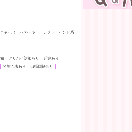
クキャバ
│
ホテヘル
│
オナクラ・ハンド系
完備
│
アリバイ対策あり
│
送迎あり
│
│
体験入店あり
│
出張面接あり
│