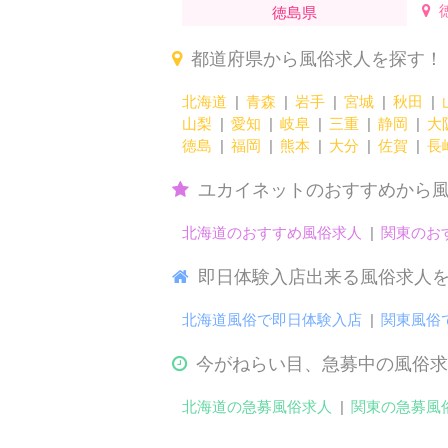
徳島県
都道府県から風俗求人を探す！
北海道
青森
岩手
宮城
秋田
山梨
愛知
岐阜
三重
静岡
大
徳島
福岡
熊本
大分
佐賀
長
ユカイネットのおすすめから
北海道のおすすめ風俗求人
関東のお
即日体験入店出来る風俗求人
北海道風俗で即日体験入店
関東風俗
今がねらい目、急募中の風俗求
北海道の急募風俗求人
関東の急募風