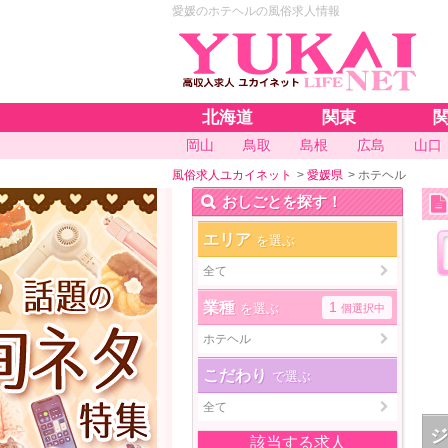
愛媛のホテヘルの風俗求人情報
北海道
関東
岡山
鳥取
島根
広島
山口
風俗求人ユカイネット
>
愛媛県
>
ホテヘル
おしごとを探す！
エリア
を選ぶ
全て
業種
1
を選ぶ
個選択中
ホテヘル
こだわり
で選ぶ
全て
該当する求人