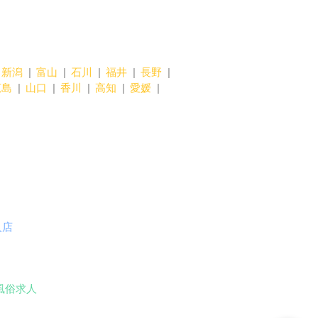
新潟
富山
石川
福井
長野
広島
山口
香川
高知
愛媛
入店
風俗求人