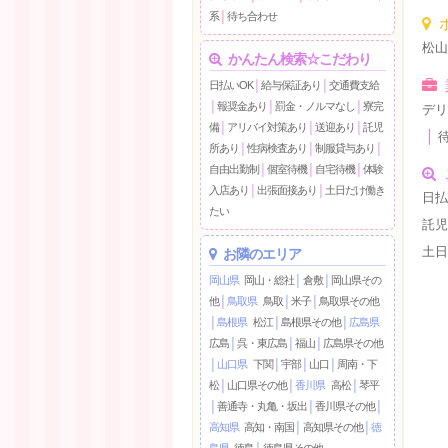
系
│
待ち合わせ
松
かんたん検索☆こだわり
日払いOK
│
給与保証あり
│
交通費支給
│
報奨金あり
│
罰金・ノルマなし
│
寮完
デ
備
│
アリバイ対策あり
│
送迎あり
│
託児
│
所あり
│
性病検査あり
│
制服貸与あり
│
自由出勤制
│
個室待機
│
自宅待機
│
体験
入店あり
│
出張面接あり
│
土日だけ働き
日払
たい
託
土
お隣のエリア
岡山県
岡山・総社
│
倉敷
│
岡山県その
他
│
鳥取県
鳥取
│
米子
│
鳥取県その他
│
島根県
松江
│
島根県その他
│
広島県
広島
│
呉・東広島
│
福山
│
広島県その他
│
山口県
下関
│
宇部
│
山口
│
周南・下
松
│
山口県その他
│
香川県
高松
│
琴平
│
善通寺・丸亀・坂出
│
香川県その他
│
高知県
高知・南国
│
高知県その他
│
徳
島県
徳島
│
徳島県その他