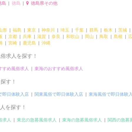
徳島
徳島
徳島県その他
山形
福島
東京
神奈川
埼玉
千葉
群馬
栃木
茨城
阪
京都
兵庫
滋賀
奈良
和歌山
岡山
鳥取
島根
崎
宮崎
鹿児島
沖縄
風俗求人を探す！
すすめ風俗求人
東海のおすすめ風俗求人
を探す！
で即日体験入店
関東風俗で即日体験入店
東海風俗で即日体験
人を探す！
俗求人
東北の急募風俗求人
東海の急募風俗求人
関西の急募