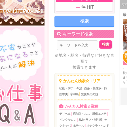
ホ
--
件 HIT
最
キーワード検索
※地名・駅名・待遇など好きな言
葉で
検索できます
松
ま
かんたん検索☆エリア
せ
松山・伊予・今治
│
西条・新居浜・四
国中央
│
宇和島
│
愛媛県その他
かんたん検索☆業種
デリヘル
│
店舗型ヘルス
│
風俗エステ
│
ピンクサロン
│
SMクラブ・M性感
│
セ
クキャバ
│
ホテヘル
│
オナクラ・ハンド