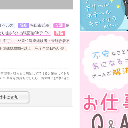
ルヘルス
場所
松山市近郊
交通
伊
徒歩3分 出張面接OK(^_^)v
資格
校生不可）～35歳位迄※経験者・未経験者不
月額800,000円以上 完全全額日払い制
仕事環境と収入面に満足して頂けると確信しており
＿）ｍ 興味をお持ちでしたら、お気軽にお問い合わ
討中に追加