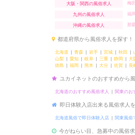
梅
大阪・関西の風俗求人
福
九州の風俗求人
那
沖縄の風俗求人
都道府県から風俗求人を探す！
北海道
青森
岩手
宮城
秋田
山梨
愛知
岐阜
三重
静岡
大
徳島
福岡
熊本
大分
佐賀
長
ユカイネットのおすすめから
北海道のおすすめ風俗求人
関東のお
即日体験入店出来る風俗求人
北海道風俗で即日体験入店
関東風俗
今がねらい目、急募中の風俗求