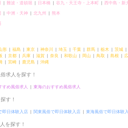
田
難波・道頓堀
日本橋
谷九・天王寺・上本町
西中島・新
岡
中洲・天神
北九州
熊本
覇
山形
福島
東京
神奈川
埼玉
千葉
群馬
栃木
茨城
阪
京都
兵庫
滋賀
奈良
和歌山
岡山
鳥取
島根
崎
宮崎
鹿児島
沖縄
風俗求人を探す！
すすめ風俗求人
東海のおすすめ風俗求人
を探す！
で即日体験入店
関東風俗で即日体験入店
東海風俗で即日体験
人を探す！