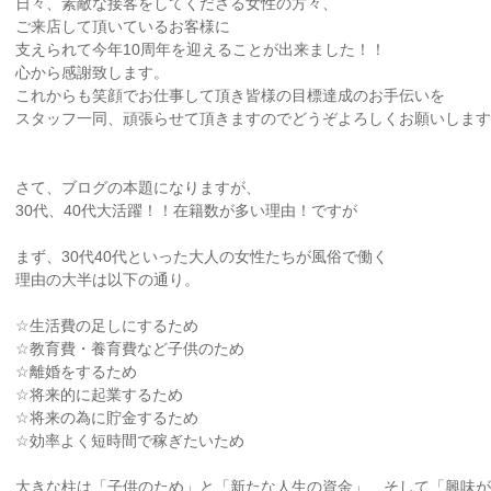
日々、素敵な接客をしてくださる女性の方々、
ご来店して頂いているお客様に
支えられて今年10周年を迎えることが出来ました！！
心から感謝致します。
これからも笑顔でお仕事して頂き皆様の目標達成のお手伝いを
スタッフ一同、頑張らせて頂きますのでどうぞよろしくお願いします
さて、ブログの本題になりますが、
30代、40代大活躍！！在籍数が多い理由！ですが
まず、30代40代といった大人の女性たちが風俗で働く
理由の大半は以下の通り。
☆生活費の足しにするため
☆教育費・養育費など子供のため
☆離婚をするため
☆将来的に起業するため
☆将来の為に貯金するため
☆効率よく短時間で稼ぎたいため
大きな柱は「子供のため」と「新たな人生の資金」、そして「興味が