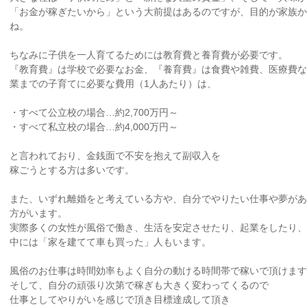
「お金が稼ぎたいから」という大前提はあるのですが、目的が家族
ね。
ちなみに子供を一人育てるためには教育費と養育費が必要です。
『教育費』は学校で必要なお金、『養育費』は食費や雑費、医療費な
業までの子育てに必要な費用（1人あたり）は、
・すべて公立校の場合…約2,700万円～
・すべて私立校の場合…約4,000万円～
と言われており、金銭面で不安を抱えて副収入を
稼ごうとする方は多いです。
また、いずれ離婚をと考えている方や、自分でやりたい仕事や夢があ
方がいます。
実際多くの女性が風俗で働き、生活を安定させたり、起業をしたり、
中には「家を建てて車も買った」人もいます。
風俗のお仕事は時間効率もよく自分の動ける時間帯で稼いで頂けます
そして、自分の頑張り次第で稼ぎも大きく変わってくるので
仕事としてやりがいを感じで頂き目標達成して頂き