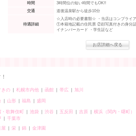
時間
3時間位の短い時間でもOK!!
交通
道後温泉駅から徒歩10分
☆入店時の必要書類☆ ・当店はコンプライ
待遇詳細
①本籍地記載の住民票 ②顔写真付きの身分証
イナンバーカード ・学生証など
お店詳細へ戻る
す！
すきの
札幌市内他
函館
帯広
旭川
台
山形
福島
盛岡
宿・歌舞伎町
池袋
渋谷
五反田
吉原
横浜（関内・曙町）
戸
千葉市
古屋
栄
錦
金津園