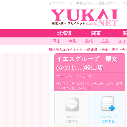
イエスグループ 華女(かのじょ)松山店のニュース
北海道
関東
岡山
鳥取
島根
広島
山口
風俗求人ユカイネット
>
愛媛県
>
松山・伊予・今
イエスグループ 華女
(かのじょ)松山店
ファッションヘルス
当店だけの身バレ防止システムがスゴイ! 20代
～50代の女性が稼げる！
SNS
で
フォームで
応募する
応募
する