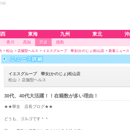
詳細
関西
東海
九州
東北
沖
香川
高知
愛媛
徳島
治
>
松山
>
店舗型ヘルス
>
イエスグループ 華女(かのじょ)松山店
>
新着ニュース
ニュース詳細
イエスグループ 華女(かのじょ)松山店
松山 / 店舗型ヘルス
30代、40代大活躍！！在籍数が多い理由！
★★華女 店長ブログ★★
どうも、ゴルゴです＾＾