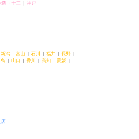
大阪・十三
神戸
新潟
富山
石川
福井
長野
広島
山口
香川
高知
愛媛
入店