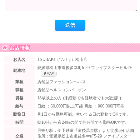
お店情報
お店名
TSUBAKI（ツバキ）松山店
愛媛県松山市道後多幸町5-29 ファイブスタービル2F
勤務地
MAP
業種
店舗型ファッションヘルス
職種
店舗型ヘルスコンパニオン
資格
18歳以上の方 (未経験でも経験者でも大歓迎!!)
給与
日給 ：60,000円以上可能 月給 ：900,000円可能
勤務日
月1日から勤務可能、空いてる日の勤務でOKです。
時間
朝10時から夜24時の間で何時間でも勤務OKです。
最寄り駅：伊予鉄道『道後温泉駅』より徒歩5分 店舗
交通
住所：愛媛県松山市道後多幸町5-29 ファイブスター