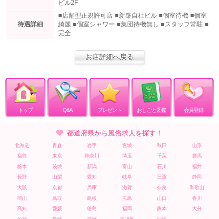
ビル2F
■店舗型正規許可店 ■新築自社ビル ■個室待機 ■個室
待遇詳細
綺麗 ■個室シャワー ■集団待機無し ■スタッフ常駐 ■
完全…
お店詳細へ戻る
トップ
Q&A
プレゼント
おしごと図鑑
会員登録
都道府県から風俗求人を探す！
北海道
青森
岩手
宮城
秋田
山形
福島
東京
神奈川
埼玉
千葉
群馬
栃木
茨城
新潟
富山
石川
福井
長野
山梨
愛知
岐阜
三重
静岡
大阪
京都
兵庫
滋賀
奈良
和歌山
岡山
鳥取
島根
広島
山口
香川
高知
愛媛
徳島
福岡
熊本
大分