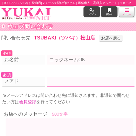
[TSUBAKI（ツバキ）松山店]フォームで問い合わせる | 風俗求人・高収入アルバイト [ユカイネット]
ログイン
検討中
メニュー
ウェブ問い合わせ
問い合わせ先
TSUBAKI（ツバキ）松山店
お店へ戻る
必須
お名前
必須
メアド
※メールアドレスは問い合わせ先に通知されます。非通知で問合せ
たい方は
会員登録
を行ってください
お店へのメッセージ
500文字