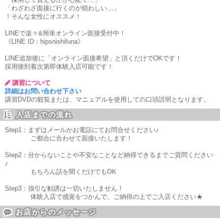
「わざわざ面接に行くのが煩わしい…」
！そんな女性にオススメ！
LINEで楽々&簡単オンライン面接受付中！
《LINE ID：hipsnishifuna》
LINE追加後に「オンライン面接希望」と頂くだけでOKです！
採用後到着次第即体験入店可能です！
講習について
詳細はお問い合わせ下さい
講習DVDの観覧または、マニュアルを使用しての口頭説明となります。
入店までの流れ
Step1：まずはメールかお電話にてお問合せください♪
ご都合に合わせて面接いたします！
Step2：分からないことや不安なことなど納得できるまでご質問ください
♪
もちろん話を聞くだけでもOK
Step3：強引な勧誘は一切いたしません！
体験入店で感覚をつかんで、ご納得の上でご入店ください★
お店からのメッセージ