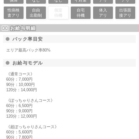
保障
なし
なし
イ対策
アリ
アリ
性病検
自由
個室
自宅
体入
出張面
査アリ
出勤制
待機
待機
アリ
接アリ
お給与明細
バック率目安
エリア最高バック率80%
お給与モデル
《通常コース》
60分：7,000円
90分：10,000円
120分：14,000円
《ぽっちゃりさんコース》
60分：6,500円
90分：9,000円
120分：12,000円
《超ぽっちゃりさんコース》
60分：5,600円
90分：7,800円