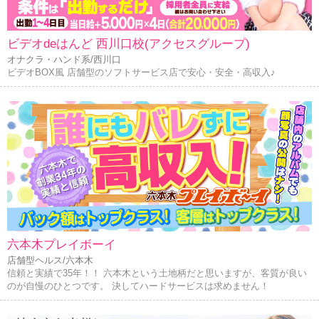
ビデオdeはんど 西川口校(アクセスグループ)
オナクラ・ハンド系/西川口
ビデオBOX風 店舗型のソフトサービス店で安心・安全・高収入♪
六本木プレイボーイ
店舗型ヘルス/六本木
信頼と実績で35年！！ 六本木という土地柄だと思いますが、客質が良い
のが自慢のひとつです。 決してハードサービスは求めません！