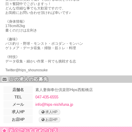
日々奮闘中でございますっ！
どんな些細な事でも大歓迎ですので、
お気軽にお問い合わせ頂ければ幸いです♪
《身体情報》
178cm/82kg
書くのだけは左利き
《趣味》
バス釣り・野球・モンスト・ポコダン・モンハン
ゲトメア・データ収集・掃除・筋トレ・料理
《特技》
データ収集・細かい作業・何でも挑戦する志
Twitter@hips_shounosuke
この求人の応募先
店舗名
素人妻御奉仕倶楽部Hips西船橋店
TEL
047-435-6555
メール
info@hips-nishifuna.jp
求人HP
求人HP
お店HP
お店HP
近くでおすすめのお店