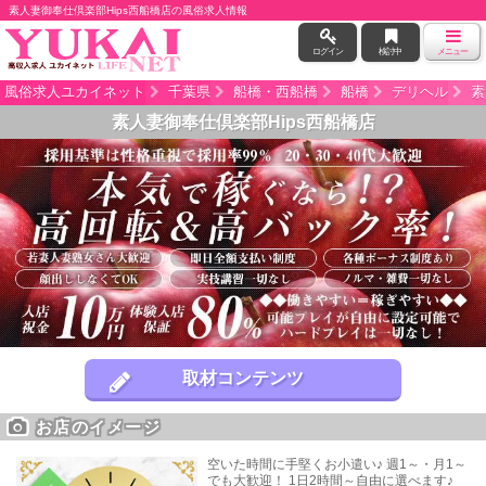
素人妻御奉仕倶楽部Hips西船橋店の風俗求人情報
ログイン
検討中
メニュー
風俗求人ユカイネット
千葉県
船橋・西船橋
船橋
デリヘル
素
素人妻御奉仕倶楽部Hips西船橋店
取材コンテンツ
お店のイメージ
空いた時間に手堅くお小遣い♪ 週1～・月1～
でも大歓迎！ 1日2時間～自由に選べます♪