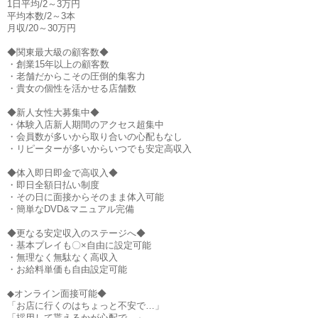
1日平均/2～3万円
平均本数/2～3本
月収/20～30万円
◆関東最大級の顧客数◆
・創業15年以上の顧客数
・老舗だからこその圧倒的集客力
・貴女の個性を活かせる店舗数
◆新人女性大募集中◆
・体験入店新人期間のアクセス超集中
・会員数が多いから取り合いの心配もなし
・リピーターが多いからいつでも安定高収入
◆体入即日即金で高収入◆
・即日全額日払い制度
・その日に面接からそのまま体入可能
・簡単なDVD&マニュアル完備
◆更なる安定収入のステージへ◆
・基本プレイも〇×自由に設定可能
・無理なく無駄なく高収入
・お給料単価も自由設定可能
◆オンライン面接可能◆
「お店に行くのはちょっと不安で…」
「採用して貰えるかが心配で…」