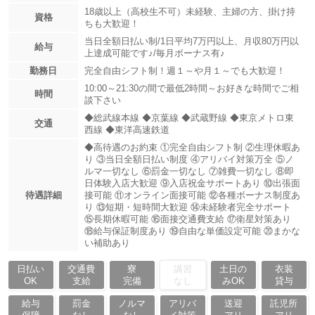
18歳以上（高校生不可）未経験、主婦の方、掛け持
資格
ちも大歓迎！
当日全額日払い制/1日平均7万円以上、月収80万円以
給与
上達成可能です♪/毎月ボーナス有♪
勤務日
完全自由シフト制！週１～や月１～でも大歓迎！
10:00～21:30の間で最低2時間～お好きな時間でご相
時間
談下さい
◆総武線本線 ◆京葉線 ◆武蔵野線 ◆東京メトロ東
交通
西線 ◆東洋高速鉄道
◆高待遇のお約束 ①完全自由シフト制 ②生理休暇あ
り ③当日全額日払い制度 ④アリバイ対策万全 ⑤ノ
ルマ一切なし ⑥罰金一切なし ⑦雑費一切なし ⑧即
日体験入店大歓迎 ⑨入店祝金サポートあり ⑩出張面
待遇詳細
接可能 ⑪オンライン面接可能 ⑫各種ボーナス制度あ
り ⑬短期・短時間大歓迎 ⑭未経験者完全サポート
⑮長期休暇可能 ⑯面接交通費支給 ⑰衛星対策あり
⑱給与保証制度あり ⑲自由な単価設定可能 ⑳まかな
い補助あり
日払い
交通費
寮
講習
土日の
衣装
OK
支給
完備
なし
みOK
貸与
給与
罰金
ノルマ
アリバ
送迎
託児所