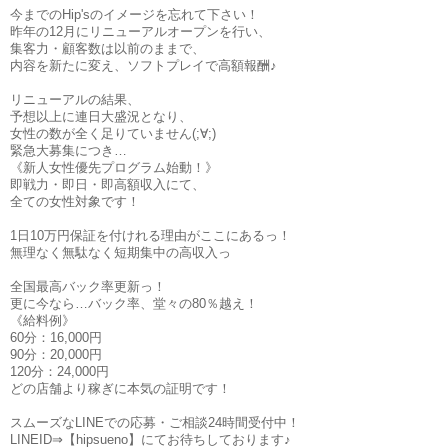
今までのHip'sのイメージを忘れて下さい！
昨年の12月にリニューアルオープンを行い、
集客力・顧客数は以前のままで、
内容を新たに変え、ソフトプレイで高額報酬♪
リニューアルの結果、
予想以上に連日大盛況となり、
女性の数が全く足りていません(;∀;)
緊急大募集につき…
《新人女性優先プログラム始動！》
即戦力・即日・即高額収入にて、
全ての女性対象です！
1日10万円保証を付けれる理由がここにあるっ！
無理なく無駄なく短期集中の高収入っ
全国最高バック率更新っ！
更に今なら…バック率、堂々の80％越え！
《給料例》
60分：16,000円
90分：20,000円
120分：24,000円
どの店舗より稼ぎに本気の証明です！
スムーズなLINEでの応募・ご相談24時間受付中！
LINEID⇒【hipsueno】にてお待ちしております♪