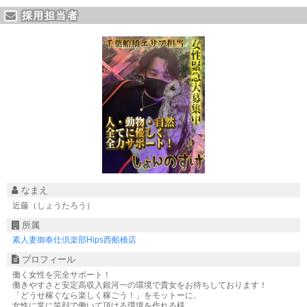
採用担当者
なまえ
近藤（しょうたろう）
所属
素人妻御奉仕倶楽部Hips西船橋店
プロフィール
働く女性を完全サポート！
働きやすさと安定高収入銀河一の環境で貴女をお待ちしております！
「どうせ稼ぐなら楽しく稼ごう！」をモットーに、
女性に常に笑顔で働いて頂ける環境を作れる様