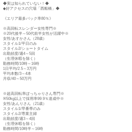
◆実は知られていない！◆
◆好アクセスの穴場「西船橋」◆
《エリア最多バック率80％》
※高回転スレンダー女性専門※
※20代後半～50代前半女性が活躍中※
女性/あすかさん（28歳）
スタイル1/平日のみ
スタイル2/ショートタイム
出勤頻度/週4～5回
（生理休暇を除く）
勤務時間/10時～16時
1日平均/2.5～3万円
平均本数/3～4本
月収/40～50万円
※超高回転率ぽっちゃりさん専門※
※50kg以上で採用率99.9％達成中※
女性/あんりさん（21歳）
スタイル1/早番帯のみ
スタイル2/専業主婦
出勤頻度/週3～4回
（生理休暇を除く）
勤務時間/10時半～16時