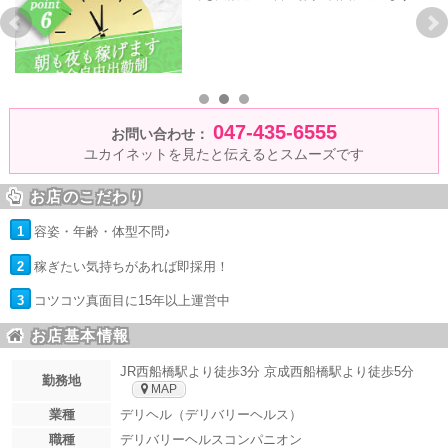
047-435-6555
お問い合わせ：
ユカイネットを見たと伝えるとスムーズです
お店のこだわり
1
容姿・年齢・体型不問♪
2
稼ぎたい気持ちがあれば即採用！
3
コツコツ真面目に15年以上運営中
お店基本情報
JR西船橋駅より徒歩3分 京成西船橋駅より徒歩5分
勤務地
MAP
業種
デリヘル（デリバリーヘルス）
職種
デリバリーヘルスコンパニオン