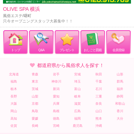
OLIVE SPA 横浜
風俗エステ/曙町
只今オープニングスタッフ大募集中！！
トップ
Q&A
プレゼント
おしごと図鑑
会員登録
都道府県から風俗求人を探す！
北海道
青森
岩手
宮城
秋田
山形
福島
東京
神奈川
埼玉
千葉
群馬
栃木
茨城
新潟
富山
石川
福井
長野
山梨
愛知
岐阜
三重
静岡
大阪
京都
兵庫
滋賀
奈良
和歌山
岡山
鳥取
島根
広島
山口
香川
高知
愛媛
徳島
福岡
熊本
大分
佐賀
長崎
宮崎
鹿児島
沖縄